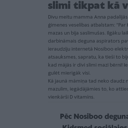
slimi tikpat kā v
Divu meitu mamma Anna padalījās, 
ģimenes veselības atbalstam: “Par 
mazas un bija saslimušas. Ilgāku la
darbināmais deguna aspirators pav
ieraudzīju internetā Nosiboo elekt
atsauksmes, sapratu, ka tieši to bij
kad mājās ir divi slimi mazi bērni! 
gulēt mierīgāk visi.
Kā jaunā māmiņa tad neko daudz nez
mazulim, iegādājāmies to, ko attiec
vienkārši D vitamīns.
Pēc Nosiboo deguna