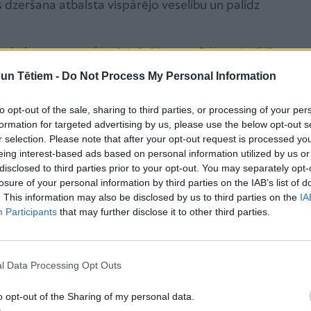
 dzeršana atbalsta vispārējo veselību un palīdz
tbalsts – uztura bagātinātāji var palīdzēt aizpildīt
unitāti, īpaši gada aukstajā laikā.
n Tētiem -
Do Not Process My Personal Information
to opt-out of the sale, sharing to third parties, or processing of your per
ra bagātinātāji
formation for targeted advertising by us, please use the below opt-out s
r selection. Please note that after your opt-out request is processed y
āti
eing interest-based ads based on personal information utilized by us or
disclosed to third parties prior to your opt-out. You may separately opt-
losure of your personal information by third parties on the IAB’s list of
tura bagātinātāju klāstu
, kas paredzēti bērnu
. This information may also be disclosed by us to third parties on the
IA
Participants
that may further disclose it to other third parties.
tiprai imunitātei. D3 vitamīns ir būtisks
selībai un vispārējai labsajūtai. Daudzi bērni
s gaismas, kas izraisa D vitamīna deficītu.
l Data Processing Opt Outs
ienkāršu un efektīvu veidu, kā uzņemt D vitamīnu
o opt-out of the Sharing of my personal data.
ināšanas formāts nodrošina ātru uzsūkšanos,