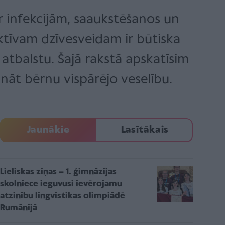
ar infekcijām, saaukstēšanos un
tīvam dzīvesveidam ir būtiska
atbalstu. Šajā rakstā apskatīsim
nāt bērnu vispārējo veselību.
Jaunākie
Lasītākais
Lieliskas ziņas – 1. ģimnāzijas
skolniece ieguvusi ievērojamu
atzinību lingvistikas olimpiādē
Rumānijā