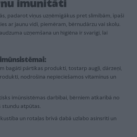
rnu imunitāti
ās, padarot viņus uzņēmīgākus pret slimībām, īpaši
ies ar jaunu vidi, piemēram, bērnudārzu vai skolu.
audzuma uzņemšana un higiēna ir svarīgi, lai
 imūnsistēmai:
m bagāti pārtikas produkti, tostarp augļi, dārzeņi,
produkti, nodrošina nepieciešamos vitamīnus un
tisks imūnsistēmas darbībai, bērniem atkarībā no
 stundu atpūtas.
 kustība un rotaļas brīvā dabā uzlabo asinsriti un