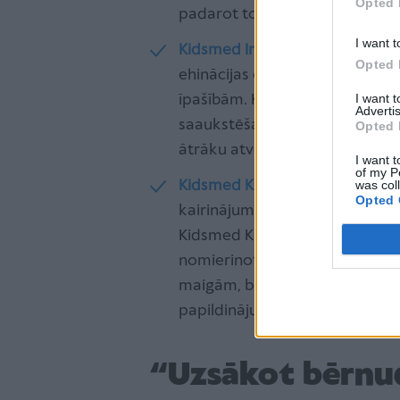
Opted 
padarot to par lielisku izvēli 
I want t
Kidsmed Immumed sīrups
– dab
Opted 
ehinācijas ekstrakta ar C vita
I want 
īpašībām. Kidsmed Immumed sīr
Advertis
saaukstēšanās slimībām un infe
Opted 
ātrāku atveseļošanos.
I want t
of my P
was col
Kidsmed Kafmed klepus sīrup
Opted 
kairinājumu. Kad bērniem rodas
Kidsmed Kafmed klepus sīrups ir
nomierinot kakla kairinājumu 
maigām, bērniem draudzīgām un 
papildinājums mājas aptieciņa
“Uzsākot bērnudā