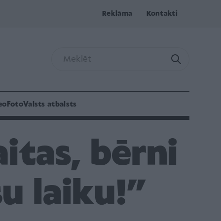
Reklāma
Kontakti
eo
Foto
Valsts atbalsts
itas, bērni
su laiku!”