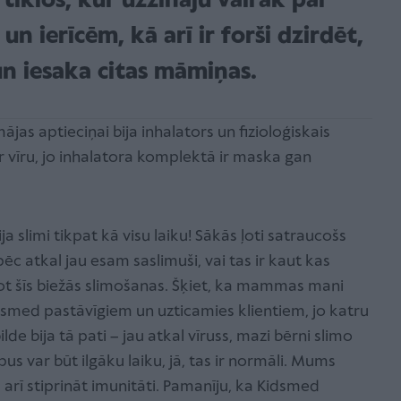
tīklos, kur uzzināju vairāk par
 ierīcēm, kā arī ir forši dzirdēt,
n iesaka citas māmiņas.
jas aptieciņai bija inhalators un fizioloģiskais
 vīru, jo inhalatora komplektā ir maska gan
a slimi tikpat kā visu laiku! Sākās ļoti satraucošs
ēc atkal jau esam saslimuši, vai tas ir kaut kas
ot šīs biežās slimošanas. Šķiet, ka mammas mani
idsmed pastāvīgiem un uzticamies klientiem, jo katru
lde bija tā pati – jau atkal vīruss, mazi bērni slimo
epus var būt ilgāku laiku, jā, tas ir normāli. Mums
 arī stiprināt imunitāti. Pamanīju, ka Kidsmed