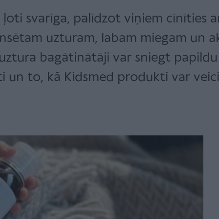
ļoti svarīga, palīdzot viņiem cīnīties 
lansētam uzturam, labam miegam un ak
ztura bagātinātāji var sniegt papildu 
i un to, kā Kidsmed produkti var veici