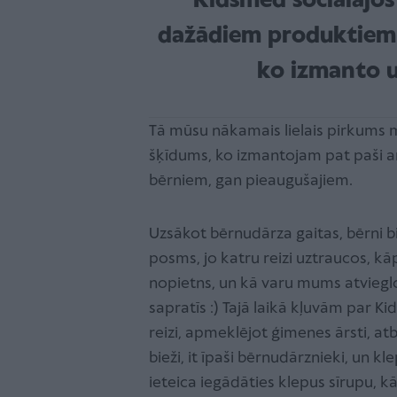
Kidsmed sociālajos 
dažādiem produktiem un
ko izmanto u
Tā mūsu nākamais lielais pirkums mā
šķīdums, ko izmantojam pat paši ar
bērniem, gan pieaugušajiem.
Uzsākot bērnudārza gaitas, bērni bij
posms, jo katru reizi uztraucos, kāp
nopietns, un kā varu mums atviegl
sapratīs :) Tajā laikā kļuvām par K
reizi, apmeklējot ģimenes ārsti, atbi
bieži, it īpaši bērnudārznieki, un kl
ieteica iegādāties klepus sīrupu, kā