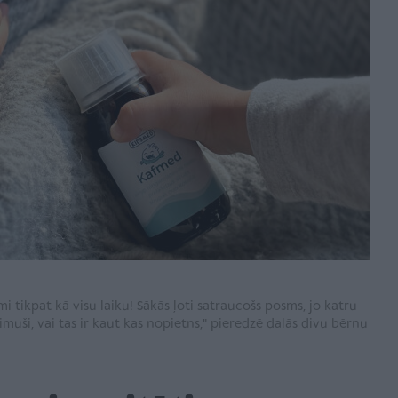
mi tikpat kā visu laiku! Sākās ļoti satraucošs posms, jo katru
imuši, vai tas ir kaut kas nopietns," pieredzē dalās divu bērnu