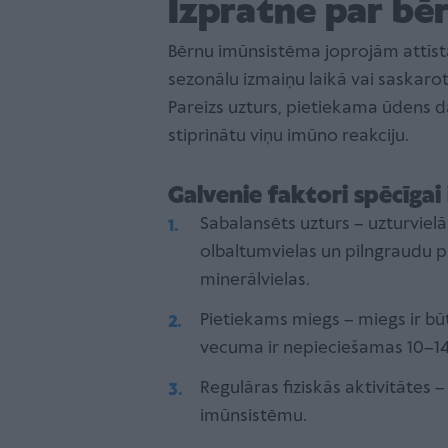
Izpratne par bē
Bērnu imūnsistēma joprojām attīst
sezonālu izmaiņu laikā vai saskarot
Pareizs uzturs, pietiekama ūdens d
stiprinātu viņu imūno reakciju.
Galvenie faktori spēcīgai
Sabalansēts uzturs – uzturvielā
olbaltumvielas un pilngraudu 
minerālvielas.
Pietiekams miegs – miegs ir bū
vecuma ir nepieciešamas 10–14
Regulāras fiziskās aktivitātes –
imūnsistēmu.