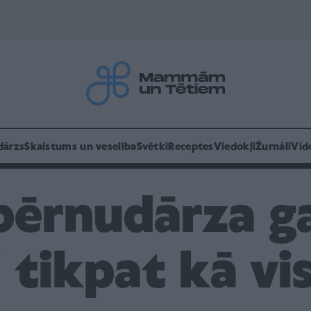
dārzs
Skaistums un veselība
Svētki
Receptes
Viedokļi
Žurnāli
Vid
ērnudārza ga
i tikpat kā vi