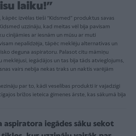
isu laiku!”
kāpēc izvēlas tieši “Kidsmed” produktus savas
Kidsmed uzzināju, kad meitas vēl bija pavisam
iku cīnījāmies ar iesnām un mūsu ar muti
isam nepalīdzēja, tāpēc meklēju alternatīvas un
risko deguna aspiratoru. Palasot citu māmiņu
u meklējusi, iegādājos un tas bija tāds atvieglojums,
Iesnas vairs nebija nekas traks un naktīs varējām
ināju par to, kādi veselības produkti ir vajadzīgi
īgajos brīžos ieteica ģimenes ārste, kas sākumā bija
 aspiratora iegādes sāku sekot