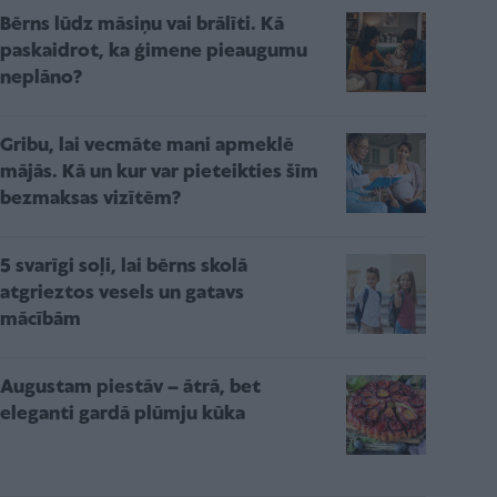
Bērns lūdz māsiņu vai brālīti. Kā
paskaidrot, ka ģimene pieaugumu
neplāno?
Gribu, lai vecmāte mani apmeklē
mājās. Kā un kur var pieteikties šīm
bezmaksas vizītēm?
5 svarīgi soļi, lai bērns skolā
atgrieztos vesels un gatavs
mācībām
Augustam piestāv – ātrā, bet
eleganti gardā plūmju kūka