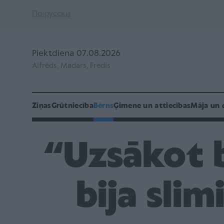
По-русски
Piektdiena 07.08.2026
Alfrēds, Madars, Fredis
Ziņas
Grūtniecība
Bērns
Ģimene un attiecības
Māja un 
“Uzsākot b
bija slim