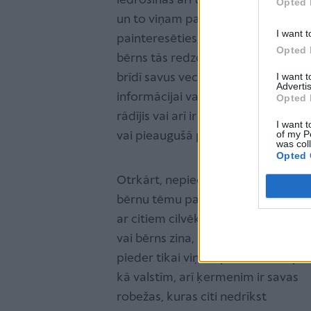
iedrošinās arī turpmāk vērsties pie
Opted 
un to viņam pateikt, jo šādas lieta
I want t
painteresēties, no kurienes bērns 
Opted 
bērns tās redzējis, piemēram, vecu
I want 
brīdī savus vecākus, pieaugušo atbil
Advertis
informācijai vai skatiem nepiekļūst
Opted 
rādījis vai arī ir aizdomas par s
I want t
of my P
vai pieaugušā puses, tad būtu jāziņo 
was col
Opted 
Otrkārt, nepieciešams pārrunāt ar
bērnu tēmu par drošību attiecībās
ar citiem cilvēkiem. Varam izrunāt,
vai bērns zina, ka viņa ķermenis
pieder tikai viņam pašam un, tāpa
kā valstīm, arī ķermenim ir savas
robežas, kuras citi nedrīkst