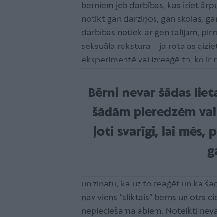
bērniem jeb darbības, kas iziet 
notikt gan dārziņos, gan skolās, g
darbības notiek ar ģenitālijām, p
seksuāla rakstura – ja rotaļas aizie
eksperimentē vai izreaģē to, ko ir r
Bērni nevar šādas liet
šādām pieredzēm vai 
ļoti svarīgi, lai mēs,
g
un zinātu, kā uz to reaģēt un kā šā
nav viens “sliktais” bērns un otrs ci
nepieciešama abiem. Noteikti nevaj