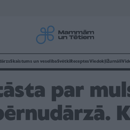
dārzs
Skaistums un veselība
Svētki
Receptes
Viedokļi
Žurnāli
Vid
tāsta par mu
bērnudārzā. K