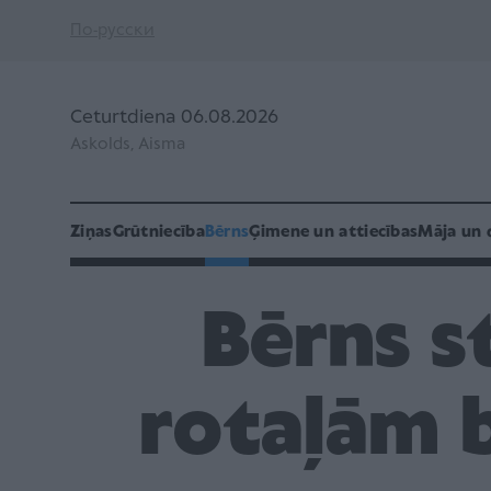
По-русски
Ceturtdiena 06.08.2026
Askolds, Aisma
Ziņas
Grūtniecība
Bērns
Ģimene un attiecības
Māja un 
Bērns s
rotaļām 