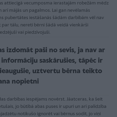
ārpus attiecīgā vecumposma ierastajām robežām mēdz
an arī mājās un pagalmos. Lai gan nevēlamās
irms pubertātes iestāšanās šādām darbībām vēl nav
t par tālu, nereti bērni šādā veidā vienkārši
edzējuši vai piedzīvojuši.
as izdomāt paši no sevis, ja nav ar
informāciju saskārušies, tāpēc ir
 pieaugušie, uztvertu bērna teikto
ana nopietni
das darbības iespējams novērst. Jāatceras, ka šeit
etušais, jo būtībā abas puses ir upuri un arī palīdzība
adzētu notikušo ignorēt vai bērnus sodīt, jo viņi