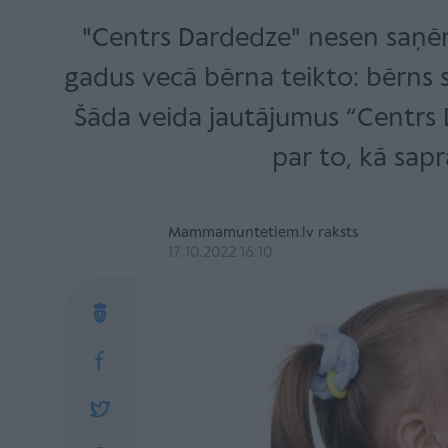
"Centrs Dardedze" nesen saņēm
gadus vecā bērna teikto: bērns st
Šāda veida jautājumus “Centrs 
par to, kā sapr
Mammamuntetiem.lv raksts
17.10.2022 16:10