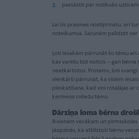
pastāstīt par notikušo uztic
Lai šīs prasmes nostiprinātu, arī t
noteikumus. Sarunām palīdzēt var 
Ļoti iesakām pārrunāt šo tēmu arī a
kas varētu būt noticis – gan bērna te
neatkārtotos. Protams, ļoti svarīgi
vienkārši pārrunāt, ka visiem iesa
pieskatīšana, kad viņi rotaļājas ar 
ķermeņa robežu tēmu.
Dārziņa loma bērna droš
Ikvienam vecākam un pirmsskolas iz
jāapzinās, ka atbilstoši bērnu vec