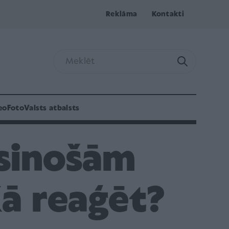
Reklāma
Kontakti
eo
Foto
Valsts atbalsts
lsinošām
ā reaģēt?