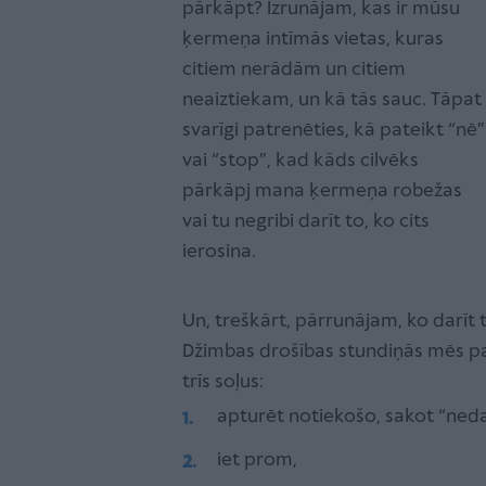
pārkāpt? Izrunājam, kas ir mūsu
ķermeņa intīmās vietas, kuras
citiem nerādām un citiem
neaiztiekam, un kā tās sauc. Tāpat
svarīgi patrenēties, kā pateikt “nē”
vai “stop”, kad kāds cilvēks
pārkāpj mana ķermeņa robežas
vai tu negribi darīt to, ko cits
ierosina.
Un, treškārt, pārrunājam, ko darīt t
Džimbas drošības stundiņās mēs 
trīs soļus:
apturēt notiekošo, sakot “neda
iet prom,