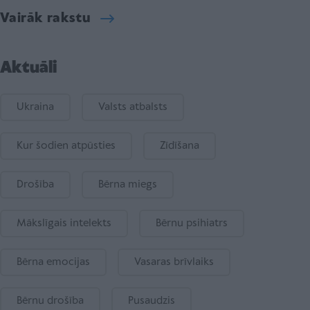
Vairāk rakstu
Aktuāli
Ukraina
Valsts atbalsts
Kur šodien atpūsties
Zīdīšana
Drošība
Bērna miegs
Mākslīgais intelekts
Bērnu psihiatrs
Bērna emocijas
Vasaras brīvlaiks
Bērnu drošība
Pusaudzis