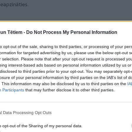
eapzināties.
bērns vecākam vai pedagogam pastāsta par
n Tētiem -
Do Not Process My Personal Information
 pats jūtas apjucis. Var parādīties tādas emocijas kā
to opt-out of the sale, sharing to third parties, or processing of your per
ana vai trauksme. Tās visas ir normālas pirmās
formation for targeted advertising by us, please use the below opt-out s
tās uz bērnu, lai neiedragātu bērna uzticēšanos
r selection. Please note that after your opt-out request is processed y
āk paņemt pauzi, lai nomierinātos, un tad runāt ar
eing interest-based ads based on personal information utilized by us or
disclosed to third parties prior to your opt-out. You may separately opt-
dzīvo no pieaugušā ļoti emocionālu reakciju, tas var
losure of your personal information by third parties on the IAB’s list of
 no vēršanās pie jums.
. This information may also be disclosed by us to third parties on the
IA
Participants
that may further disclose it to other third parties.
em četrām acīm”, kad citi nav klāt un nekas
i svarīgi paslavēt bērnu, kurš vecākam vai
l Data Processing Opt Outs
o pieredzi un savām izjūtām, jo to izdarīt nav
āt, ir nozīmīgi un veselīgi. Bērna uzslavēšana viņu
o opt-out of the Sharing of my personal data.