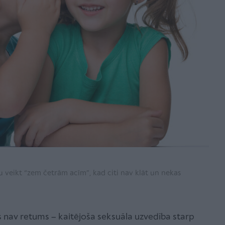
 veikt “zem četrām acīm”, kad citi nav klāt un nekas
as nav retums – kaitējoša seksuāla uzvedība starp