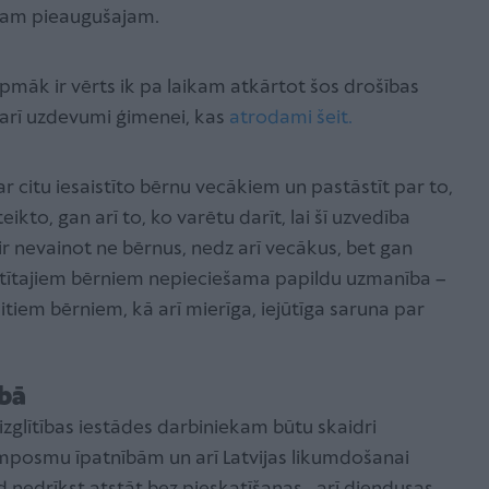
amam pieaugušajam.
urpmāk ir vērts ik pa laikam atkārtot šos drošības
arī uzdevumi ģimenei, kas
atrodami šeit.
r citu iesaistīto bērnu vecākiem un pastāstīt par to,
ikto, gan arī to, ko varētu darīt, lai šī uzvedība
 ir nevainot ne bērnus, nedz arī vecākus, bet gan
istītajiem bērniem nepieciešama papildu uzmanība –
citiem bērniem, kā arī mierīga, iejūtīga saruna par
ībā
glītības iestādes darbiniekam būtu skaidri
umposmu īpatnībām un arī Latvijas likumdošanai