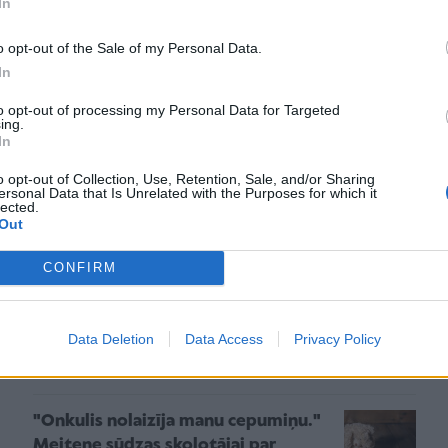
 pieaugušā pēc atbalsta. Ļoti būtiski ir ticēt bērnam
In
s viņš nevar izdomāt pats. Tāpat vēlams iejūtīgi
o opt-out of the Sale of my Personal Data.
varētu būt smēlies idejas par šādām darbībām. Ja
In
mam neatbilstošos video vai arī “pieķēris” intīmā
to opt-out of processing my Personal Data for Targeted
dība ir parūpēties, lai turpmāk viņš vairs šādai
ing.
. Turpretī, ja bērnam pornogrāfiju kāds speciāli
In
eksuālas izmantošanas pazīmēm no kāda vecāka bērna
o opt-out of Collection, Use, Retention, Sale, and/or Sharing
ersonal Data that Is Unrelated with the Purposes for which it
arī Valsts policijai.
lected.
Out
Līdzīgi raksti
CONFIRM
Ko darīt un ko nedarīt, runājot ar
bērnu par tēmu “Kā rodas bērni”
Data Deletion
Data Access
Privacy Policy
t
"Onkulis nolaizīja manu cepumiņu."
Meitene sūdzas skolotājai par