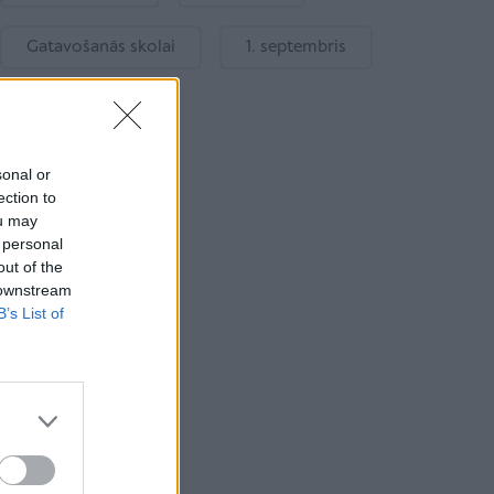
Gatavošanās skolai
1. septembris
sonal or
ection to
ou may
 personal
out of the
 downstream
B’s List of