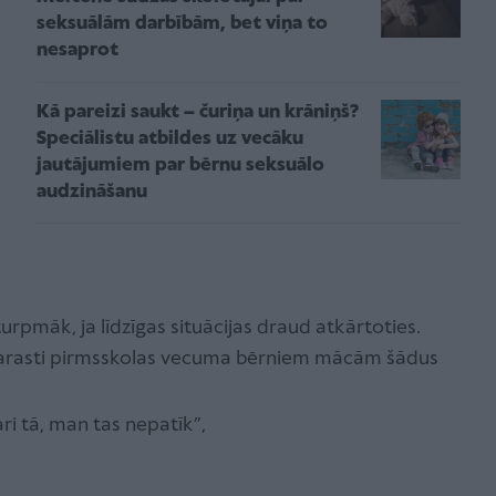
seksuālām darbībām, bet viņa to
nesaprot
Kā pareizi saukt – čuriņa un krāniņš?
Speciālistu atbildes uz vecāku
jautājumiem par bērnu seksuālo
audzināšanu
urpmāk, ja līdzīgas situācijas draud atkārtoties.
parasti pirmsskolas vecuma bērniem mācām šādus
ri tā, man tas nepatīk”,