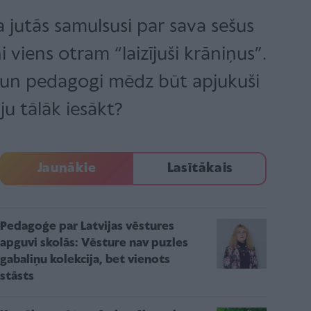
jutās samulsusi par sava sešus
 viens otram “laizījuši krāniņus”.
i un pedagogi mēdz būt apjukuši
ju tālāk iesākt?
Jaunākie
Lasītākais
Pedagoģe par Latvijas vēstures
apguvi skolās: Vēsture nav puzles
gabaliņu kolekcija, bet vienots
stāsts