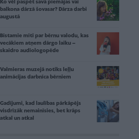
Ko vēl paspēt savā piemājas vai
balkona dārzā šovasar? Dārza darbi
augustā
Bīstamie mīti par bērnu valodu, kas
vecākiem atņem dārgo laiku –
skaidro audiologopēde
Valmieras muzejā notiks leļļu
animācijas darbnīca bērniem
Gadījumi, kad laulības pārkāpējs
visdrīzāk nemainīsies, bet krāps
atkal un atkal