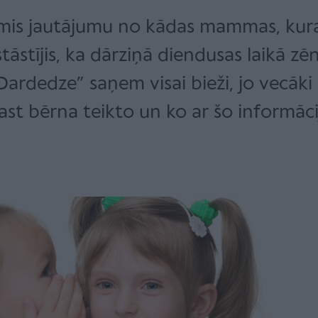
is jautājumu no kādas mammas, kura 
āstījis, ka dārziņā diendusas laikā zēni
Dardedze” saņem visai bieži, jo vecāk
ast bērna teikto un ko ar šo informāci