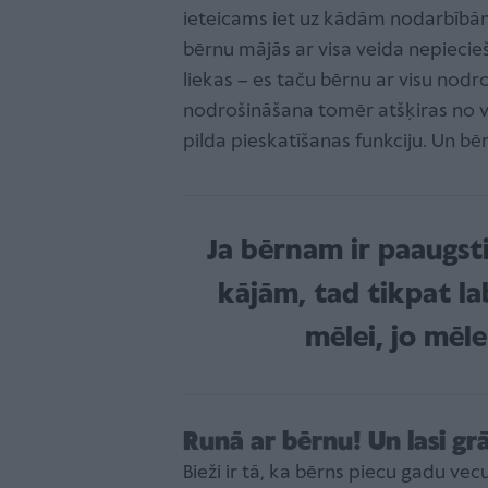
ieteicams iet uz kādām nodarbībām
bērnu mājās ar visa veida nepieci
liekas – es taču bērnu ar visu nodr
nodrošināšana tomēr atšķiras no v
pilda pieskatīšanas funkciju. Un b
Ja bērnam ir paaugst
kājām, tad tikpat la
mēlei, jo mēl
Runā ar bērnu! Un lasi g
Bieži ir tā, ka bērns piecu gadu ve