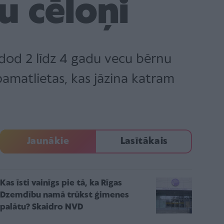
u cēloņi
uzdod 2 līdz 4 gadu vecu bērnu
matlietas, kas jāzina katram
Jaunākie
Lasītākais
Kas īsti vainīgs pie tā, ka Rīgas
Dzemdību namā trūkst ģimenes
palātu? Skaidro NVD