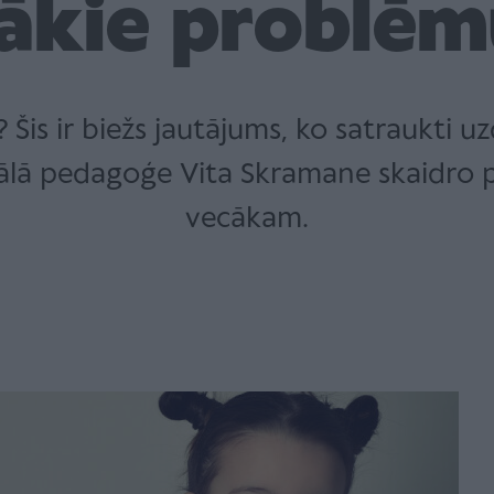
tākie problēm
Šis ir biežs jautājums, ko satraukti 
ā pedagoģe Vita Skramane skaidro pa
vecākam.