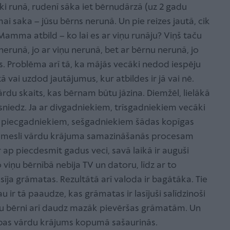
ki runā, rudenī sāka iet bērnudārzā (uz 2 gadu
saka – jūsu bērns nerunā. Un pie reizes jautā, cik
Mamma atbild – ko lai es ar viņu runāju? Viņš taču
nerunā, jo ar viņu nerunā, bet ar bērnu nerunā, jo
s. Problēma arī tā, ka mājās vecāki nedod iespēju
 vai uzdod jautājumus, kur atbildes ir jā vai nē.
ārdu skaits, kas bērnam būtu jāzina. Diemžēl, lielākā
sniedz. Ja ar divgadniekiem, trīsgadniekiem vecāki
r piecgadniekiem, sešgadniekiem šādas kopīgas
n iemesli vārdu krājuma samazināšanās procesam
ir ap piecdesmit gadus veci, savā laikā ir auguši
iņu bērnībā nebija TV un datoru, līdz ar to
īja grāmatas. Rezultātā arī valoda ir bagātāka. Tie
u ir tā paaudze, kas grāmatas ir lasījuši salīdzinoši
viņu bērni arī daudz mazāk pievēršas grāmatām. Un
rības vārdu krājums kopumā sašaurinās.