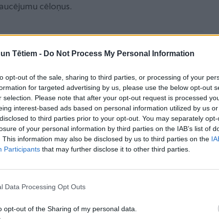
traucējumu cēloņus.
n Tētiem -
Do Not Process My Personal Information
daļa bērnu šo standartu vairs
gadniekiem, trīsgadniekiem vecāki
to opt-out of the sale, sharing to third parties, or processing of your per
formation for targeted advertising by us, please use the below opt-out s
matiņas, tad ar piecgadniekiem,
r selection. Please note that after your opt-out request is processed y
eing interest-based ads based on personal information utilized by us or
opīgas aktivitātes vairs nenotiek.
disclosed to third parties prior to your opt-out. You may separately opt-
losure of your personal information by third parties on the IAB’s list of
. This information may also be disclosed by us to third parties on the
IA
Participants
that may further disclose it to other third parties.
kuļu tonuss mēlei
tonuss, piemēram, kājām, tad tikpat labi
l Data Processing Opt Outs
i, jo mēle arī sastāv no muskuļiem kā jebkas cilvēka
 tonusa mazināšana? V. Skramane stāsta: „Mēs
o opt-out of the Sharing of my personal data.
ien, tu trenē muskuļus, bet mēli arī vajag