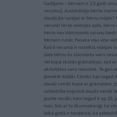
Gadījums – bērnam ir 2,5 gadi, smu
vecumu). Audzinātāja bērna mammai 
daudz jūs runājat ar bērnu mājās? 
nerunā! Un te veidojas aplis, bērns 
bērns nav interesants sarunu biedr
bērnam runāt. Pasaka visu viņa vietā
Katrā vecumā ir noteikts vidējais v
daļa bērnu šo standartu vairs nesa
vēl kopā skatās grāmatiņas, tad a
aktivitātes vairs nenotiek. Te ga
jāmeklē dziļāki. Cilvēki, kas tagad 
daudz vairāk kopā ar grāmatām, jo v
sabiedrība kopumā daudz vairāk las
jaunie vecāki, kam tagad ir ap 25, ja
maz, līdz ar to likumsakarīgi, ka 
laika gaitā ir tendence, ka sabied