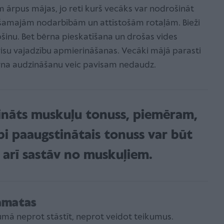
 ārpus mājas, jo reti kurš vecāks var nodrošināt
ešamajām nodarbībām un attīstošām rotaļām. Bieži
ošinu. Bet bērna pieskatīšana un drošas vides
isu vajadzību apmierināšanas. Vecāki mājā parasti
ērna audzināšanu veic pavisam nedaudz.
ināts muskuļu tonuss, piemēram,
bi paaugstinātais tonuss var būt
e arī sastāv no muskuļiem.
rāmatas
cumā neprot stāstīt, neprot veidot teikumus.