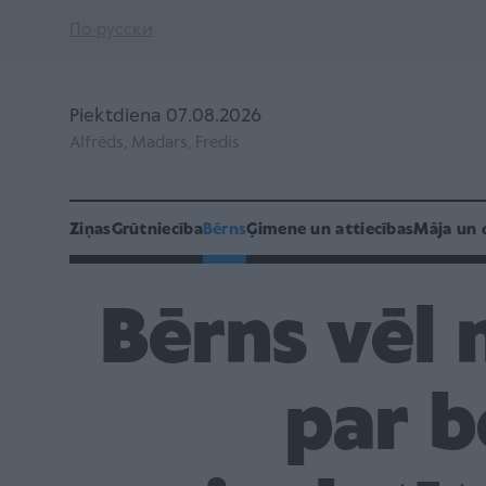
По-русски
Piektdiena 07.08.2026
Alfrēds, Madars, Fredis
Ziņas
Grūtniecība
Bērns
Ģimene un attiecības
Māja un 
Bērns vēl 
par b