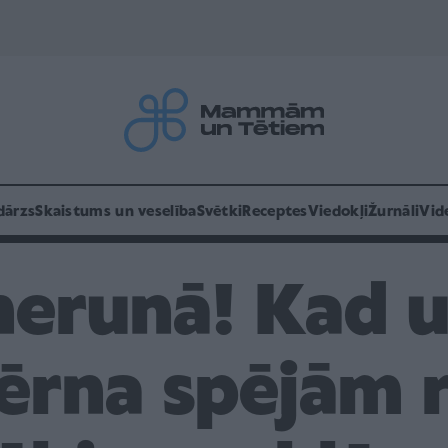
dārzs
Skaistums un veselība
Svētki
Receptes
Viedokļi
Žurnāli
Vid
nerunā! Kad 
ērna spējām 