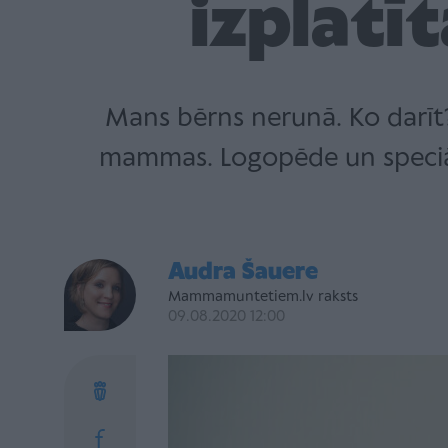
izplatī
Mans bērns nerunā. Ko darīt? 
mammas. Logopēde un speciāl
Audra Šauere
Mammamuntetiem.lv raksts
09.08.2020 12:00