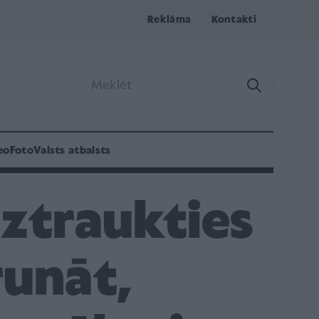
Reklāma
Kontakti
eo
Foto
Valsts atbalsts
uztraukties
runāt,