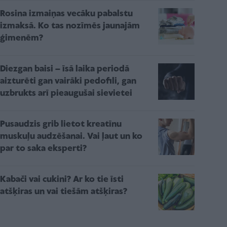
Rosina izmaiņas vecāku pabalstu
izmaksā. Ko tas nozīmēs jaunajām
ģimenēm?
Diezgan baisi – īsā laika periodā
aizturēti gan vairāki pedofili, gan
uzbrukts arī pieaugušai sievietei
Pusaudzis grib lietot kreatīnu
muskuļu audzēšanai. Vai ļaut un ko
par to saka eksperti?
Kabači vai cukini? Ar ko tie īsti
atšķiras un vai tiešām atšķiras?