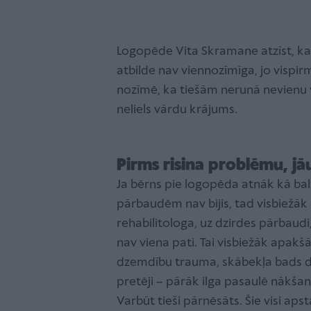
Logopēde Vita Skramane atzīst, ka v
atbilde nav viennozīmīga, jo vispir
nozīmē, ka tiešām nerunā nevienu 
neliels vārdu krājums.
Pirms risina problēmu, jā
Ja bērns pie logopēda atnāk kā ba
pārbaudēm nav bijis, tad visbiežāk b
rehabilitologa, uz dzirdes pārbau
nav viena pati. Tai visbiežāk apakš
dzemdību trauma, skābekļa bads dz
pretēji – pārāk ilga pasaulē nākšan
Varbūt tieši pārnēsāts. Šie visi ap