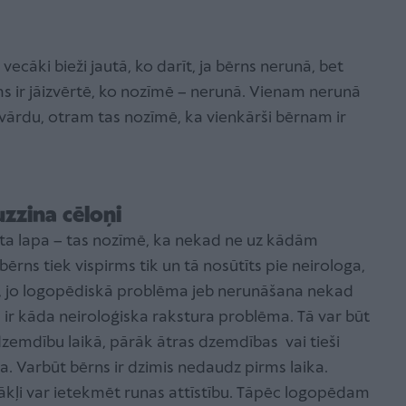
ecāki bieži jautā, ko darīt, ja bērns nerunā, bet
ms ir jāizvērtē, ko nozīmē – nerunā. Vienam nerunā
vārdu, otram tas nozīmē, ka vienkārši bērnam ir
uzzina cēloņi
lta lapa – tas nozīmē, ka nekad ne uz kādām
ērns tiek vispirms tik un tā nosūtīts pie neirologa,
di, jo logopēdiskā problēma jeb nerunāšana nekad
ā ir kāda neiroloģiska rakstura problēma. Tā var būt
emdību laikā, pārāk ātras dzemdības vai tieši
a. Varbūt bērns ir dzimis nedaudz pirms laika.
stākļi var ietekmēt runas attīstību. Tāpēc logopēdam