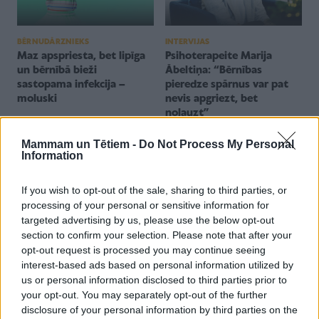
INTERVIJAS
BĒRNUDĀRZNIEKS
Psihoterapeite Marija
Maz apspriesta, bet lipīga
Ābeltiņa: “Bērnības
un bērnībā bieži
pieredze spārnus var pat
sastopama infekcija –
nevis apgriezt, bet
moluski
nolauzt”
Mammam un Tētiem -
Do Not Process My Personal
Information
If you wish to opt-out of the sale, sharing to third parties, or
processing of your personal or sensitive information for
targeted advertising by us, please use the below opt-out
section to confirm your selection. Please note that after your
BĒRNUDĀRZNIEKS
ĢIMENES VESELĪBA
opt-out request is processed you may continue seeing
Kā atturēt sevi no bērna
Kā pareizi rūpēties par
interest-based ads based on personal information utilized by
mūžīgās pamācīšanas?
mazu zēnu un meiteņu
us or personal information disclosed to third parties prior to
intīmo higiēnu?
your opt-out. You may separately opt-out of the further
disclosure of your personal information by third parties on the