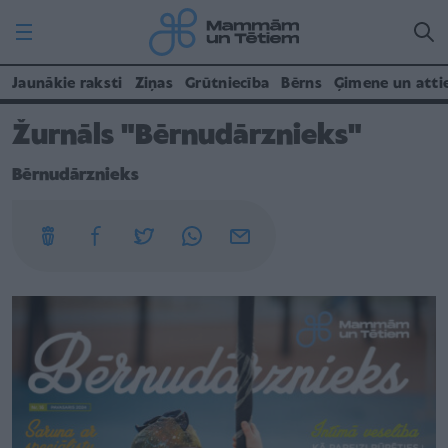
Jaunākie raksti
Ziņas
Grūtniecība
Bērns
Ģimene un atti
Žurnāls "Bērnudārznieks"
Bērnudārznieks