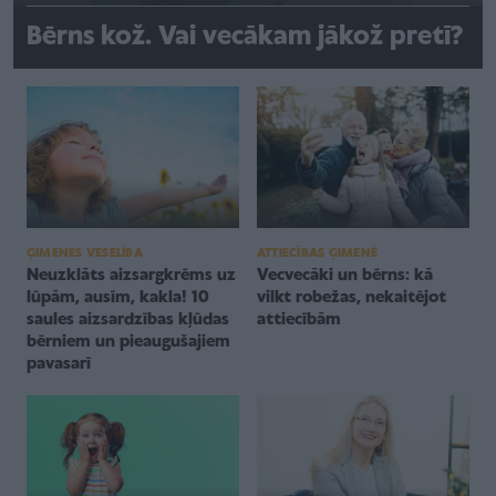
Bērns kož. Vai vecākam jākož pretī?
ATTIECĪBAS ĢIMENĒ
ĢIMENES VESELĪBA
Vecvecāki un bērns: kā
Neuzklāts aizsargkrēms uz
vilkt robežas, nekaitējot
lūpām, ausīm, kakla! 10
attiecībām
saules aizsardzības kļūdas
bērniem un pieaugušajiem
pavasarī