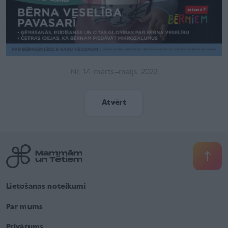
22
Nr. 13, decembris–februāris, 20
Atvērt
Lietošanas noteikumi
Par mums
Privātums