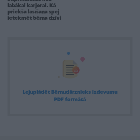
labākai karjerai. Kā
priekšā lasīšana spēj
ietekmēt bērna dzīvi
Lejuplādēt Bērnudārznieks izdevumu
PDF formātā