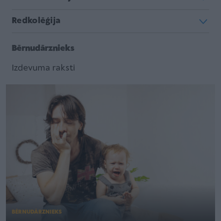
Redkolēģija
Bērnudārznieks
Izdevuma raksti
BĒRNUDĀRZNIEKS