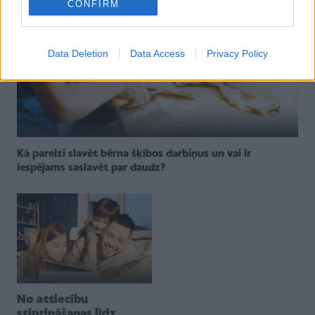
CONFIRM
Data Deletion
Data Access
Privacy Policy
Kā pareizi slavēt bērna šķībos darbiņus un vai ir
iespējams saslavēt par daudz?
No attiecību
stiprināšanas līdz