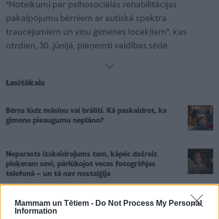
"Noteikumi par psihosociālās rehabilitācijas
pakalpojumu bērniem ar autiskā spektra
traucējumiem un viņu ģimenes locekļiem", kas
otrdien, 30. jūnijā, pieņemti valdības sēdē.
Lasītākais
Bērns lūdz māsiņu vai brālīti. Kā paskaidrot, ka
ģimene pieaugumu neplāno?
Neparasts izskaidrojums tam, kāpēc dažreiz
pieķeram sevi, pārlūkojot vecas fotogrāfijas
telefonā – un tā nav nostalģija
"Es taču teicu, ka ar viņu tev laimes nebūs..." jeb
Mammam un Tētiem -
Do Not Process My Personal
Information
mammas, kas visu zina labāk