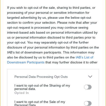
If you wish to opt-out of the sale, sharing to third parties, or
processing of your personal or sensitive information for
targeted advertising by us, please use the below opt-out
section to confirm your selection. Please note that after your
opt-out request is processed you may continue seeing
Tāpat plānots pilnveidot biedrības “Latvijas Autisma
interest-based ads based on personal information utilized by
apvienība” sniegtos psihosociālās rehabilitācijas
us or personal information disclosed to third parties prior to
pakalpojumus, ieviešot elastīgāku pakalpojuma
your opt-out. You may separately opt-out of the further
disclosure of your personal information by third parties on the
saņemšanas kārtību. Tas dos iespēju bērniem ar AST
IAB’s list of downstream participants. This information may
un viņu ģimenēm izvēlēties sev piemērotāko
also be disclosed by us to third parties on the
IAB’s List of
atbalsta formātu atbilstoši individuālajām
Downstream Participants
that may further disclose it to other
third parties.
vajadzībām, veicinot mērķtiecīgāku un efektīvāku
rehabilitācijas procesu.
Personal Data Processing Opt Outs
Lai nodrošinātu racionālāku pakalpojumu plānošanu
I want to opt-out of the Sharing of my
un finansējuma izmantošanu, noteikumu projektā
personal data.
Opted In
paredzēts ieviest vienotu 12 mēnešu termiņu
I want to opt-out of the Sale of my
nodibinājuma un biedrības pieņemtajiem lēmumiem
Personal Data.