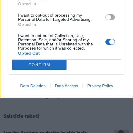
par uzturošās terapijas un psihosociālās
Opted In
rehabilitācijas pakalpojumu piešķiršanu. Ja
I want to opt-out of processing my
Personal Data for Targeted Advertising.
piešķirtais pakalpojums noteiktajā termiņā netiks
Opted In
izmantots, neizlietoto finansējumu būs iespējams
I want to opt-out of Collection, Use,
novirzīt citiem pakalpojuma saņēmējiem, kuri gaida
Retention, Sale, and/or Sharing of my
Personal Data that Is Unrelated with the
atbalstu.
Purposes for which it was collected.
Opted Out
Plānotās izmaiņas veicinās elastīgāku un uz cilvēka
vajadzībām orientētu psihosociālās rehabilitācijas
CONFIRM
pakalpojumu sniegšanu bērniem ar AST un viņu
ģimenēm, vienlaikus nodrošinot atbildīgu valsts
Data Deletion
Data Access
Privacy Policy
finansējuma izlietojumu un iespēju atbalstu saņemt
lielākam skaitam ģimeņu.
Saistītie raksti