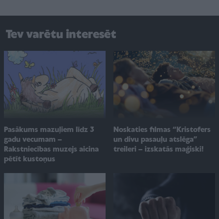
Tev varētu interesēt
Pasākums mazuļiem līdz 3
Noskaties filmas “Kristofers
gadu vecumam –
un divu pasauļu atslēga”
Rakstniecības muzejs aicina
treileri – izskatās maģiski!
pētīt kustoņus