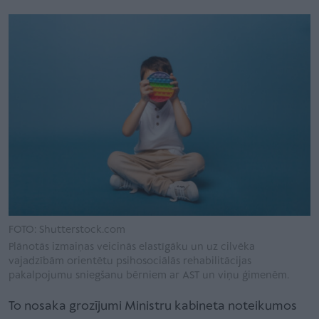
FOTO: Shutterstock.com
Plānotās izmaiņas veicinās elastīgāku un uz cilvēka
vajadzībām orientētu psihosociālās rehabilitācijas
pakalpojumu sniegšanu bērniem ar AST un viņu ģimenēm.
To nosaka grozījumi Ministru kabineta noteikumos