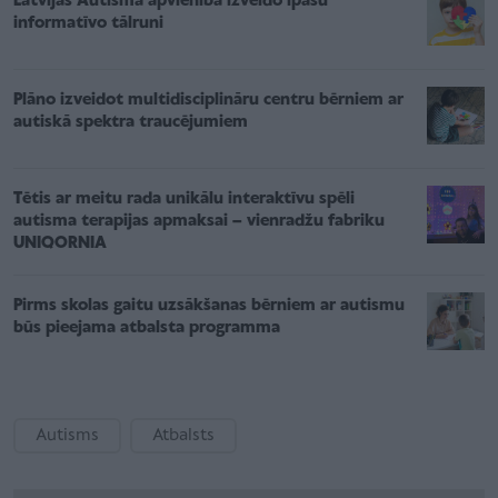
Latvijas Autisma apvienība izveido īpašu
informatīvo tālruni
Plāno izveidot multidisciplināru centru bērniem ar
autiskā spektra traucējumiem
Tētis ar meitu rada unikālu interaktīvu spēli
autisma terapijas apmaksai – vienradžu fabriku
UNIQORNIA
Pirms skolas gaitu uzsākšanas bērniem ar autismu
būs pieejama atbalsta programma
Autisms
Atbalsts