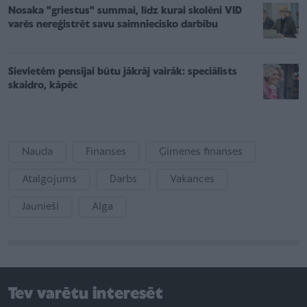
Nosaka "griestus" summai, līdz kurai skolēni VID
varēs nereģistrēt savu saimniecisko darbību
Sievietēm pensijai būtu jākrāj vairāk: speciālists
skaidro, kāpēc
Nauda
Finanses
Ģimenes finanses
Atalgojums
Darbs
Vakances
Jaunieši
Alga
Tev varētu interesēt