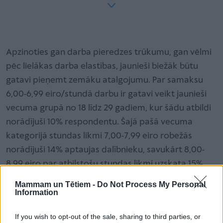
Apzinoties gan darba pieredzes trūkumu, gan vēlmi
pēc lielākas darba elastības, jaunieši biežāk būtu
gatavi pieņemt zemāku atalgojumu. Par samaksu
6,00-6,99 eiro/stundā darbu ir gatavi veikt jaunieši
vecuma grupā no 18 līdz 29 gadiem, kur šādu atbildi
norādījuši 10% respondentu. Šajā pašā vecuma
kategorijā stundas likmi 7,00-7,99 eiro robežās
norādījuši 14% aptaujas dalībnieku, savukārt 8,00-
8,99 eiro par atbilstošu stundas likmi uzskata 15%
aptaujāto.
Mammam un Tētiem -
Do Not Process My Personal
Information
“Papildu darbi
jauniešu
vecumā ir vērtīga iespēja ne
If you wish to opt-out of the sale, sharing to third parties, or
tikai nopelnīt, bet arī izprast savas stiprās puses un