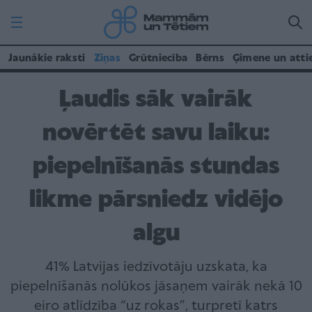
Jaunākie raksti
Ziņas
Grūtniecība
Bērns
Ģimene un atti
Ļaudis sāk vairāk
novērtēt savu laiku:
piepelnīšanās stundas
likme pārsniedz vidējo
algu
41% Latvijas iedzīvotāju uzskata, ka
piepelnīšanās nolūkos jāsaņem vairāk nekā 10
eiro atlīdzība “uz rokas”, turpretī katrs