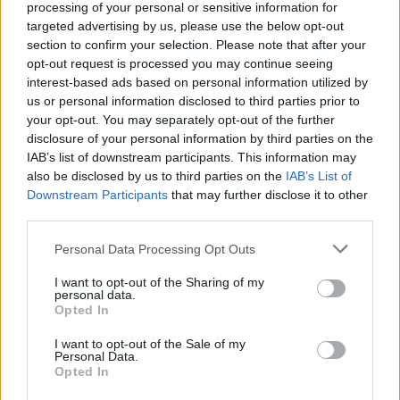
processing of your personal or sensitive information for
intereses. Tie sniedz praktisku pieredzi, palīdz
targeted advertising by us, please use the below opt-out
section to confirm your selection. Please note that after your
apzināties, kādas prasmes vislabāk padodas un
opt-out request is processed you may continue seeing
kādā virzienā attīstīt savu profesionālo ceļu,” norāda
interest-based ads based on personal information utilized by
“Workis” klientu apkalpošanas vadītāja Baiba
us or personal information disclosed to third parties prior to
your opt-out. You may separately opt-out of the further
Rozentāle.
disclosure of your personal information by third parties on the
IAB’s list of downstream participants. This information may
also be disclosed by us to third parties on the
IAB’s List of
Atbildi “vairāk nekā 10,00 eiro/stundā” atzīmējuši
Downstream Participants
that may further disclose it to other
vairāk nekā puse jeb 53% iedzīvotāju vecuma grupā
third parties.
no 30 līdz 39 gadiem, kamēr jauniešu vidū šādu
Personal Data Processing Opt Outs
atbildi izvēlējušies tikai 28%. Stundas likme 9,00-9,99
eiro robežās ir otrā populārākā atbilde vecuma
I want to opt-out of the Sharing of my
personal data.
grupā no 30 līdz 39 gadiem, kur to norādījuši 10%
Opted In
aptaujāto. Salīdzinoši līdzvērtīgi rezultāti ir vecuma
I want to opt-out of the Sale of my
grupās 40-49 un 50-59, kur šādu stundas likmi par
Personal Data.
Opted In
pieņemamu uzskata 9% aptaujas dalībnieku. Daļa