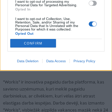
Latvijas iedzīvotāju jeb 15% respondentu norāda, ka
I want to opt-out of processing my
Personal Data for Targeted Advertising.
viņiem neinteresē blakus darbi, lai gūtu papildu
Opted In
ienākumus.
I want to opt-out of Collection, Use,
Retention, Sale, and/or Sharing of my
Personal Data that Is Unrelated with the
Purposes for which it was collected.
Latvijas iedzīvotāji arvien apzinātāk nosaka savu
Opted Out
laika vērtību, un tādejādi arī prasības pēc
CONFIRM
piepelnīšanās
atalgojuma
kļūst augstākas. Kamēr
jaunākā paaudze pagaidu darbus biežāk uztver kā
pieredzes iespēju, pieredzējušāki darbinieki tos
Data Deletion
Data Access
Privacy Policy
izvērtē pragmatiskāk.
"Workis" ir inovatīva pagaidu darba platforma, kas
savieno uzņēmumus, kuri meklē pagaidu
darbiniekus, ar cilvēkiem, kuri vēlas ātri atrast
elastīgas darba iespējas. Darba devēji, kas izmanto
"Workis", visbiežāk aizpilda vakances mazāk nekā 24