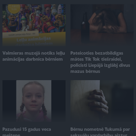
Valmieras muzejā notiks leļļu
Pateicoties bezatbildīgas
animācijas darbnīca bērniem
mātes Tik Tok tiešraidei,
policisti Liepājā izglābj divus
mazus bērnus
Pazudusi 15 gadus veca
Bērnu nometnē Tukumā par
meitene
seksuālu vardarbību aiztur