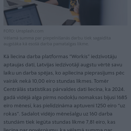
FOTO: Unsplash.com
Vēlamā summa par piepelnīšanās darbu tiek sagaidīta
augstāka kā esošā darba pamatalgas likme.
Kā liecina darba platformas “Workis” iedzīvotāju
aptaujas dati, Latvijas iedzīvotāji augstu vērtē savu
laiku un darba spējas, ko apliecina pieprasījums pēc
vairāk nekā 10,00 eiro stundas likmes. Tomēr
Centrālās statistikas pārvaldes dati liecina, ka 2024.
gadā vidējā alga pirms nodokļu nomaksas bijusi 1685
eiro mēnesī, kas pielīdzināma aptuveni 1250 eiro “uz
rokas”. Sadalot vidējo mēnešalgu uz 160 darba
stundām tiek iegūta stundas likme 7,81 eiro, kas
liecina par novērojumu, ka vēlamā summa par