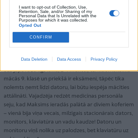
I want to opt-out of Collection, Use,
Retention, Sale, and/or Sharing of my
Personal Data that Is Unrelated with the
Purposes for which it was collected.
Opted Out
Lai ziedotu Maksimam, apmeklē Bērnu
CONFIRM
slimnīcas fonda lapu
šeit!
Data Deletion
Data Access
Privacy Policy
Gatavoties braukt uz Viļņu, jau zinājām, ka slimnīcā
būs jāpavada ilgs laiks, 2-4 mēneši, turklāt Maksims
mācās 9. klasē un priekšā ir eksāmeni, tāpēc tika
nolemts ņemt līdzi datoru, lai būtu iespēja mācīties
attālināti. Vajadzēja redzēt medicīnas personāla
seju, kad Maksims ieradās palātā ar diviem koferiem
– vienā bija viņa vecais, milzīgais stacionārais dators,
monitors, klaviatūra un vadu kaudze! Datoru un
monitoru viņš nolika uz palodzes, bet klaviatūru uz