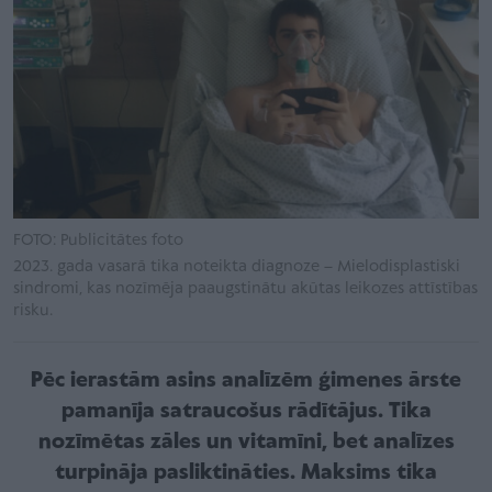
FOTO: Publicitātes foto
2023. gada vasarā tika noteikta diagnoze – Mielodisplastiski
sindromi, kas nozīmēja paaugstinātu akūtas leikozes attīstības
risku.
Pēc ierastām asins analīzēm ģimenes ārste
pamanīja satraucošus rādītājus. Tika
nozīmētas zāles un vitamīni, bet analīzes
turpināja pasliktināties. Maksims tika