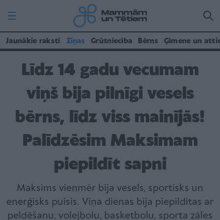
Jaunākie raksti
Ziņas
Grūtniecība
Bērns
Ģimene un atti
Līdz 14 gadu vecumam
viņš bija pilnīgi vesels
bērns, līdz viss mainījās!
Palīdzēsim Maksimam
piepildīt sapni
Maksims vienmēr bija vesels, sportisks un
enerģisks puisis. Viņa dienas bija piepildītas ar
peldēšanu, volejbolu, basketbolu, sporta zāles