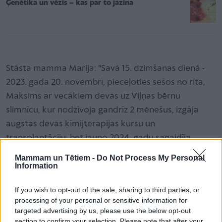
Ģenētika un vēzis – kas par to jāzina
Stāsta mamma Marija: "Savā 15. dzimšanas dienā -
2023. gada 20. novembrī, pieceļoties sešos no rīta,
Maksims ar vecākiem devās uz Viļņas bērnu
slimnīcu, kur nodzīvoja gandrīz 2 mēnešus, izgāja
augstas devas ķīmijterapijas kursu un
transplantāciju, bet jauno 2024. gadu sagaidīja
transplantācijas nodaļas palātā, piedzīvojot
Mammam un Tētiem -
Do Not Process My Personal
komplikācijas, nespēku, sliktu dūšu, un apetītes
Information
zudumu, zaudējis 10 kilogramus svara.
If you wish to opt-out of the sale, sharing to third parties, or
processing of your personal or sensitive information for
targeted advertising by us, please use the below opt-out
section to confirm your selection. Please note that after your