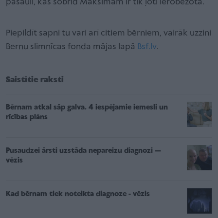
pasauli, kas šobrīd Maksimam ir tik ļoti ierobežota.
Piepildīt sapni tu vari arī citiem bērniem, vairāk uzzini
Bērnu slimnīcas fonda mājas lapā
Bsf.lv
.
Saistītie raksti
Bērnam atkal sāp galva. 4 iespējamie iemesli un
rīcības plāns
Pusaudzei ārsti uzstāda nepareizu diagnozi —
vēzis
Kad bērnam tiek noteikta diagnoze - vēzis