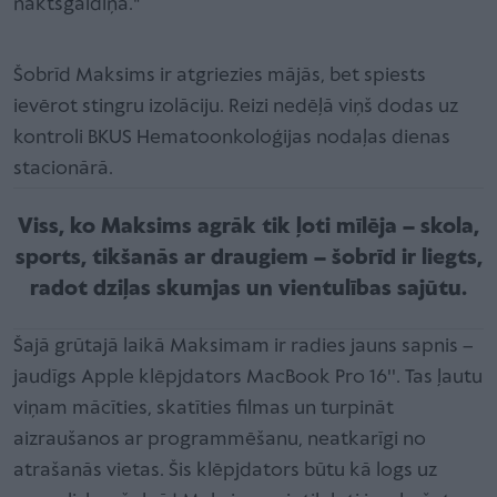
naktsgaldiņa."
Šobrīd Maksims ir atgriezies mājās, bet spiests
ievērot stingru izolāciju. Reizi nedēļā viņš dodas uz
kontroli BKUS Hematoonkoloģijas nodaļas dienas
stacionārā.
Viss, ko Maksims agrāk tik ļoti mīlēja – skola,
sports, tikšanās ar draugiem – šobrīd ir liegts,
radot dziļas skumjas un vientulības sajūtu.
Šajā grūtajā laikā Maksimam ir radies jauns sapnis –
jaudīgs Apple klēpjdators MacBook Pro 16''. Tas ļautu
viņam mācīties, skatīties filmas un turpināt
aizraušanos ar programmēšanu, neatkarīgi no
atrašanās vietas. Šis klēpjdators būtu kā logs uz