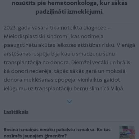
nosūtīts pie hematoonkologa, kur sākās
padziļināti izmeklējumi.
2023. gada vasarā tika noteikta diagnoze –
Mielodisplastiski sindromi, kas nozīmēja
paaugstinātu akūtas leikozes attīstības risku. Vienīgā
ārstēšanas iespēja bija kaulu smadzeņu šūnu
transplantācija no donora. Diemžēl vecāki un brālis
kā donori nederēja, tāpēc sākās garā un mokošā
donora meklēšanas epopeja, vienlaikus gaidot
ielūgumu uz transplantāciju bērnu slimnīcā Viļņā.
Lasītākais
Rosina izmaiņas vecāku pabalstu izmaksā. Ko tas
nozīmēs jaunajām ģimenēm?