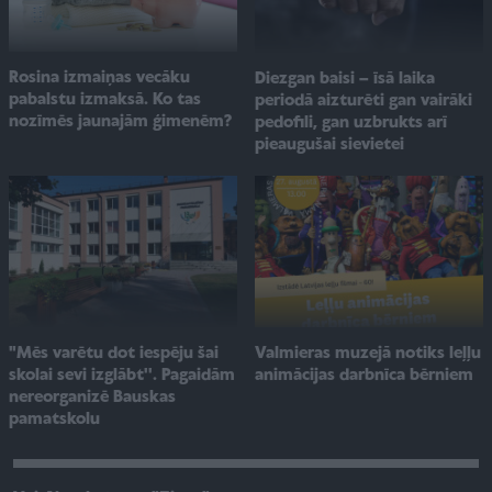
Rosina izmaiņas vecāku
Diezgan baisi – īsā laika
pabalstu izmaksā. Ko tas
periodā aizturēti gan vairāki
nozīmēs jaunajām ģimenēm?
pedofili, gan uzbrukts arī
pieaugušai sievietei
"Mēs varētu dot iespēju šai
Valmieras muzejā notiks leļļu
skolai sevi izglābt''. Pagaidām
animācijas darbnīca bērniem
nereorganizē Bauskas
pamatskolu