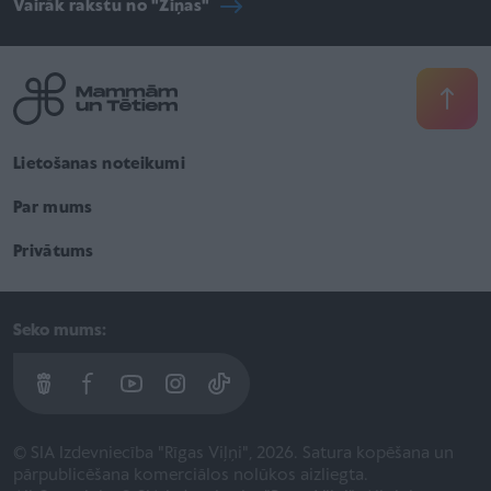
Vairāk rakstu no "Ziņas"
Lietošanas noteikumi
Par mums
Privātums
Seko mums:
© SIA Izdevniecība "Rīgas Viļņi", 2026. Satura kopēšana un
pārpublicēšana komerciālos nolūkos aizliegta.