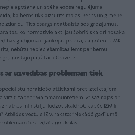
es nepielāgošana un spēkā esošā regulējuma
idā, ka bērns tiks aizsūtīts mājās. Bērns un ģimene
 neizdarību. Tiesībsargs neatbalsta šos grozījumus.
dara tas, ko normatīvie akti jau šobrīd skaidri nosaka
edības gadījumā ir jārīkojas precīzi, kā noteikts MK
darīts, nebūtu nepieciešamības lemt par bērnu
tingru nostāju pauž Laila Grāvere.
ns ar uzvedības problēmām tiek
speciālistu noraidošo attieksmi pret izteiktajiem
na virzīt, tāpēc “Mammamuntetiem.lv” sazinājās ar
n zinātnes ministriju, lūdzot skaidrot, kāpēc IZM ir
mu? Atbildes vēstulē IZM raksta: “Nekādā gadījumā
 problēmām tiek izdzīts no skolas.