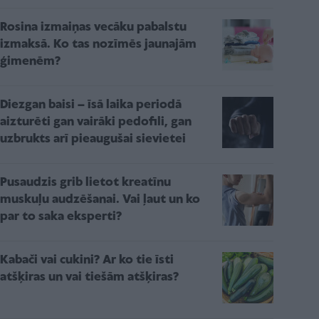
Rosina izmaiņas vecāku pabalstu
izmaksā. Ko tas nozīmēs jaunajām
ģimenēm?
Diezgan baisi – īsā laika periodā
aizturēti gan vairāki pedofili, gan
uzbrukts arī pieaugušai sievietei
Pusaudzis grib lietot kreatīnu
muskuļu audzēšanai. Vai ļaut un ko
par to saka eksperti?
Kabači vai cukini? Ar ko tie īsti
atšķiras un vai tiešām atšķiras?