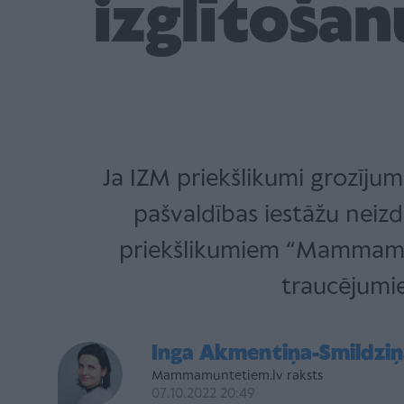
izglītošan
Ja IZM priekšlikumi grozījum
pašvaldības iestāžu neizda
priekšlikumiem “Mammamunt
traucējumiem
Inga Akmentiņa-Smildziņ
Mammamuntetiem.lv raksts
07.10.2022 20:49