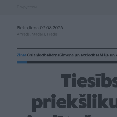
По-русски
Piektdiena 07.08.2026
Alfrēds, Madars, Fredis
Ziņas
Grūtniecība
Bērns
Ģimene un attiecības
Māja un 
Tiesīb
priekšlik