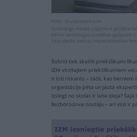
FOTO: Shutterstock.com
Tiesībsarga ieskatā vispirms ir jāizdara ta
bērna vardarbīgas uzvedības gadījumā ir j
tiktu darīts, nebūtu nepieciešamības lemt
Šobrīd tiek skatīti priekšlikumi li
IZM virzītajiem priekšlikumiem v
ir ļoti riskants – tāds, kas bērniem
organizācija pēta un jautā ekspert
izslēgt no skolas ir laba ideja? Šajā
Bezborodova nostāju – arī viņš ir p