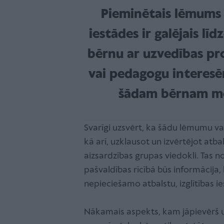
Pieminētais lēmums p
iestādes ir galējais līd
bērnu ar uzvedības pr
vai pedagogu interesē
šādam bērnam mēr
Svarīgi uzsvērt, ka šādu lēmumu var
kā arī, uzklausot un izvērtējot atba
aizsardzības grupas viedokli. Tas 
pašvaldības rīcībā būs informācija,
nepieciešamo atbalstu, izglītības
Nākamais aspekts, kam jāpievērš uz