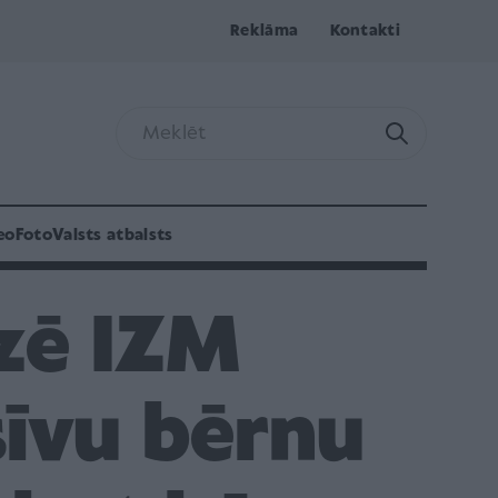
Reklāma
Kontakti
eo
Foto
Valsts atbalsts
izē IZM
sīvu bērnu