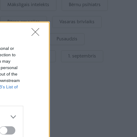
Mākslīgais intelekts
Bērnu psihiatrs
Bērna emocijas
Vasaras brīvlaiks
Bērnu drošība
Pusaudzis
sonal or
ection to
Gatavošanās skolai
1. septembris
ou may
 personal
out of the
 downstream
B’s List of