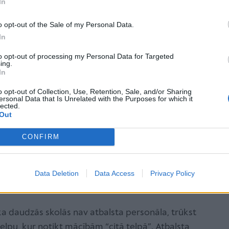
In
r izglītošanos ārpus izglītības iestādes izglītojamā
K noteikumos par ilgstoši slimojošo bērnu
o opt-out of the Sale of my Personal Data.
m pie bērna. Taču
In
to opt-out of processing my Personal Data for Targeted
ing.
olotāji nāks uz mājām, skaidri nav
In
 nav izskanējis, ka tā ir iecerēts.
o opt-out of Collection, Use, Retention, Sale, and/or Sharing
ersonal Data that Is Unrelated with the Purposes for which it
lected.
edības traucējumiem var palikt arī
Out
ez izglītības,"
CONFIRM
muntetiem.lv" komentē Latvijas Republikas
Data Deletion
Data Access
Privacy Policy
aļas vadītāja Laila Grāvere.
, ka daudzās skolās nav atbalsta personāla, trūkst
telpu, kur notikt mācībām “citā telpā”. Atbalsta