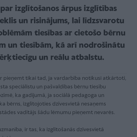
ar izglītošanos ārpus izglītības
zeklis un risinājums, lai līdzsvarotu
oblēmām tiesības ar cietošo bērnu
m un tiesībām, kā arī nodrošinātu
ķtiecīgu un reālu atbalstu.
 pieņemt tikai tad, ja vardarbība notikusi atkārtoti,
lsta speciālistu un pašvaldības bērnu tiesību
nozīmē, ka gadījumā, ja sociālā pedagoga un
 ka bērns, izglītojoties dzīvesvietā nesaņems
 iestādes vadītājs šādu lēmumu pieņemt nevarēs.
manība, ir tas, ka izglītošanās dzīvesvietā