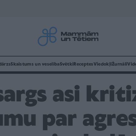
dārzs
Skaistums un veselība
Svētki
Receptes
Viedokļi
Žurnāli
Vid
sargs asi krit
umu par agre