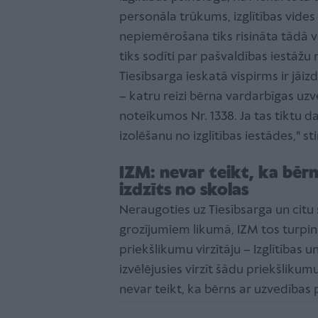
personāla trūkums, izglītības vid
nepiemērošana tiks risināta tādā ve
tiks sodīti par pašvaldības iestāžu
Tiesībsarga ieskatā vispirms ir jāiz
– katru reizi bērna vardarbīgas uzv
noteikumos Nr. 1338. Ja tas tiktu 
izolēšanu no izglītības iestādes," s
IZM: nevar teikt, ka bēr
izdzīts no skolas
Neraugoties uz Tiesībsarga un citu 
grozījumiem likumā, IZM tos turpi
priekšlikumu virzītāju – Izglītības u
izvēlējusies virzīt šādu priekšliku
nevar teikt, ka bērns ar uzvedības