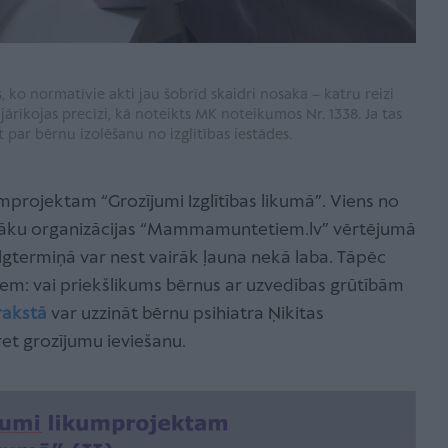
s, ko normatīvie akti jau šobrīd skaidri nosaka – katru reizi
ārīkojas precīzi, kā noteikts MK noteikumos Nr. 1338. Ja tas
 par bērnu izolēšanu no izglītības iestādes.
kumprojektam “Grozījumi Izglītības likumā”. Viens no
ecāku organizācijas “Mammamuntetiem.lv” vērtējumā
 ilgtermiņā var nest vairāk ļauna nekā laba. Tāpēc
iem: vai priekšlikums bērnus ar uzvedības grūtībām
rakstā
var uzzināt bērnu psihiatra Ņikitas
ret grozījumu ieviešanu.