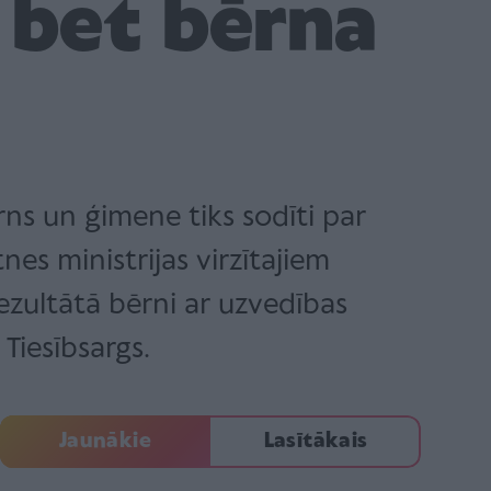
, bet bērna
rns un ģimene tiks sodīti par
nes ministrijas virzītajiem
zultātā bērni ar uzvedības
 Tiesībsargs.
Jaunākie
Lasītākais