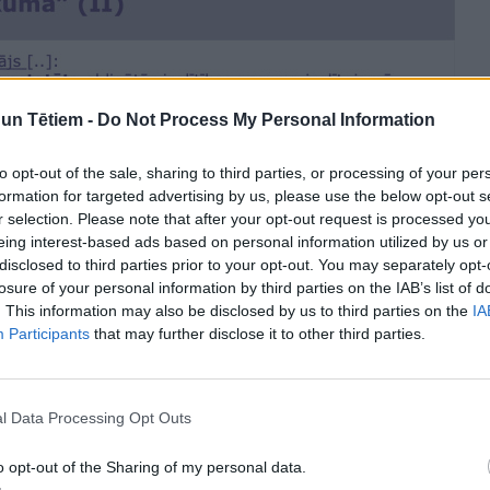
n Tētiem -
Do Not Process My Personal Information
to opt-out of the sale, sharing to third parties, or processing of your per
formation for targeted advertising by us, please use the below opt-out s
r selection. Please note that after your opt-out request is processed y
eing interest-based ads based on personal information utilized by us or
disclosed to third parties prior to your opt-out. You may separately opt-
losure of your personal information by third parties on the IAB’s list of
. This information may also be disclosed by us to third parties on the
IA
Participants
that may further disclose it to other third parties.
edības traucējumiem var palikt arī bez
l Data Processing Opt Outs
glītības, kultūras un zinātnes komisijai rakstisku
o opt-out of the Sharing of my personal data.
ākotnējo priekšlikumu – noteikt izglītību ģimenē. Pēc