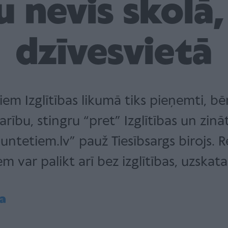
u nevis skolā
dzīvesvietā
iem Izglītības likumā tiks pieņemti, bē
rību, stingru “pret” Izglītības un zināt
etiem.lv” pauž Tiesībsargs birojs. Re
 var palikt arī bez izglītības, uzskata
a