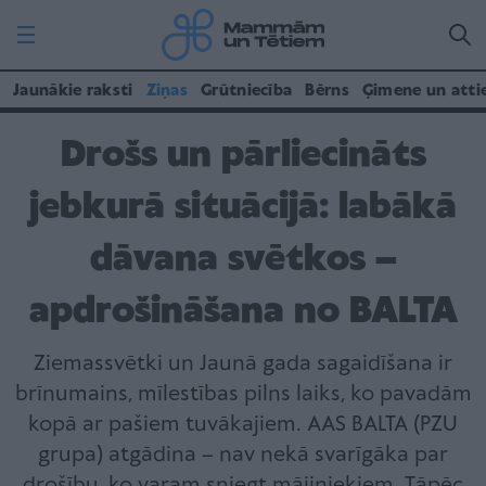
Jaunākie raksti
Ziņas
Grūtniecība
Bērns
Ģimene un atti
Drošs un pārliecināts
jebkurā situācijā: labākā
dāvana svētkos –
apdrošināšana no BALTA
Ziemassvētki un Jaunā gada sagaidīšana ir
brīnumains, mīlestības pilns laiks, ko pavadām
kopā ar pašiem tuvākajiem. AAS BALTA (PZU
grupa) atgādina – nav nekā svarīgāka par
drošību, ko varam sniegt mājiniekiem. Tāpēc