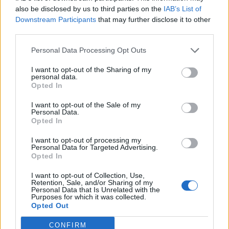
Polises izmaksas vienai personai līdz 60 gadu
also be disclosed by us to third parties on the
IAB’s List of
vecumam, kas nenodarbojas ar riskantiem fizisko
Downstream Participants
that may further disclose it to other
third parties.
aktivitāšu veidiem, ir no 39 eiro, izvēloties segumu
“Drošais”, un no 78 eiro, izvēloties segumu
Personal Data Processing Opt Outs
“Pārliecinātais”. Līdz 20. decembrim iegādājoties
I want to opt-out of the Sharing of my
polisi ar kādu no šiem segumiem, BALTA iepriecinās
personal data.
Opted In
savus klientus ar dāvanu – trīs mēnešu abonementu
žurnālam “Ilustrētā Zinātne”, “Ilustrētā Vēsture” vai
I want to opt-out of the Sale of my
Personal Data.
“Ilustrētā Junioriem” pēc jūsu izvēles. Lai uzzinātu
Opted In
precīzu polises cenu un to iegādātos, jāveic tikai
I want to opt-out of processing my
pāris vienkāršu darbību: jānorāda apdrošināmo
Personal Data for Targeted Advertising.
Opted In
personu skaits un vecums, kā arī jāatzīmē, ar kādām
I want to opt-out of Collection, Use,
fiziskām aktivitātēm persona nodarbojas.
Retention, Sale, and/or Sharing of my
Personal Data that Is Unrelated with the
Abu veidu polisēs iekļautas atpūtas aktivitātes, ar
Purposes for which it was collected.
Opted Out
kuram nodarbojamies ikdienā: piemēram,
braukšana ar riteni, distanču un kalnu slēpošana,
CONFIRM