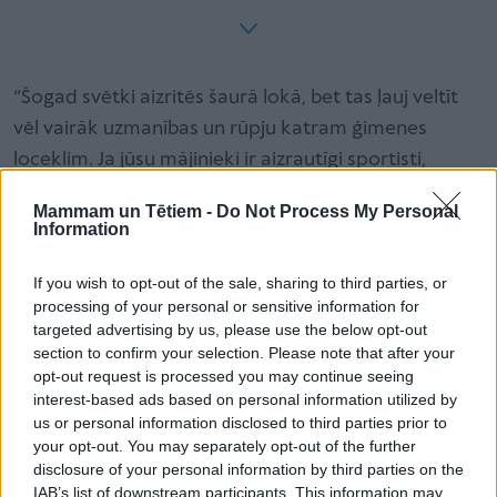
“Šogad svētki aizritēs šaurā lokā, bet tas ļauj veltīt
vēl vairāk uzmanības un rūpju katram ģimenes
loceklim. Ja jūsu mājinieki ir aizrautīgi sportisti,
fizisku aktivitāšu cienītāji vai jaunu iespaidu
Mammam un Tētiem -
Do Not Process My Personal
meklētāji, noteikti esat saskārušies ar nervus
Information
kutinošām situācijām – aktīvus cilvēkus dažādas
If you wish to opt-out of the sale, sharing to third parties, or
traumas un negadījumi piemeklē biežāk, kaut arī
processing of your personal or sensitive information for
pilnīgi pasargāts no tiem nav neviens. Un, lai gan mēs
targeted advertising by us, please use the below opt-out
visi ceram, ka tā nenotiks, nelaimes gadījumu
section to confirm your selection. Please note that after your
opt-out request is processed you may continue seeing
apdrošināšana var izrādīties būtisks atspaids, ja
interest-based ads based on personal information utilized by
tomēr piemeklē likstas, un ikdienā ļaut justies droši
us or personal information disclosed to third parties prior to
par sevi un saviem tuviniekiem,” iesaka BALTA
your opt-out. You may separately opt-out of the further
disclosure of your personal information by third parties on the
Personu produktu vadītāja Ludmila Ščegoļeva.
IAB’s list of downstream participants. This information may