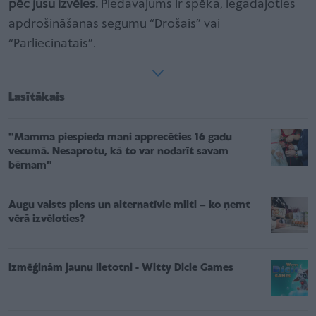
pēc jūsu izvēles.
Piedāvājums ir spēkā, iegādājoties
apdrošināšanas segumu “Drošais” vai
“Pārliecinātais”.
Lasītākais
''Mamma piespieda mani apprecēties 16 gadu
vecumā. Nesaprotu, kā to var nodarīt savam
bērnam''
Augu valsts piens un alternatīvie milti – ko ņemt
vērā izvēloties?
Izmēģinām jaunu lietotni - Witty Dicie Games