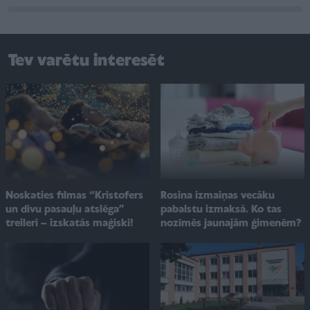
Tev varētu interesēt
Noskaties filmas “Kristofers
Rosina izmaiņas vecāku
un divu pasauļu atslēga”
pabalstu izmaksā. Ko tas
treileri – izskatās maģiski!
nozīmēs jaunajām ģimenēm?