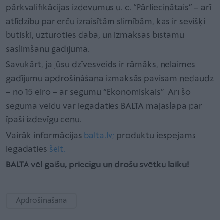
pārkvalifikācijas izdevumus u. c. “Pārliecinātais” – arī
atlīdzību par ērču izraisītām slimībām, kas ir sevišķi
būtiski, uzturoties dabā, un izmaksas bīstamu
saslimšanu gadījumā.
Savukārt, ja jūsu dzīvesveids ir rāmāks, nelaimes
gadījumu apdrošināšana izmaksās pavisam nedaudz
– no 15 eiro – ar segumu “Ekonomiskais”. Arī šo
seguma veidu var iegādāties BALTA mājaslapā par
īpaši izdevīgu cenu.
Vairāk informācijas
balta.lv;
produktu iespējams
iegādāties
šeit.
BALTA vēl gaišu, priecīgu un drošu svētku laiku!
Apdrošināšana