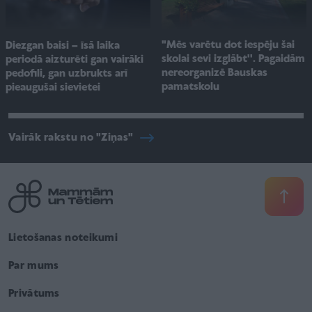
"Mēs varētu dot iespēju šai
Diezgan baisi – īsā laika
skolai sevi izglābt''. Pagaidām
periodā aizturēti gan vairāki
nereorganizē Bauskas
pedofili, gan uzbrukts arī
pamatskolu
pieaugušai sievietei
Vairāk rakstu no "Ziņas"
Lietošanas noteikumi
Par mums
Privātums