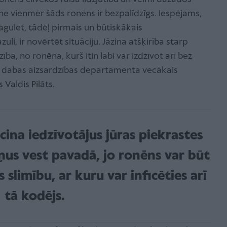
 ne vienmēr šāds ronēns ir bezpalīdzīgs. Iespējams,
 pagulēt, tādēļ pirmais un būtiskākais
i, ir novērtēt situāciju. Jāzina atšķirība starp
a, no ronēna, kurš itin labi var izdzīvot arī bez
AP dabas aizsardzības departamenta vecākais
Valdis Pilāts.
cina iedzīvotājus jūras piekrastes
uņus vest pavadā, jo ronēns var būt
s slimību, ar kuru var inficēties arī
tā kodējs.