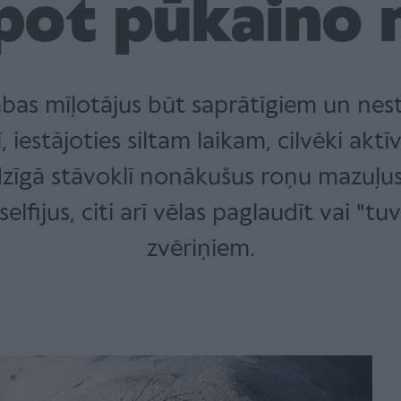
pot pūkaino 
bas mīļotājus būt saprātīgiem un neste
iestājoties siltam laikam, cilvēki aktī
zīgā stāvoklī nonākušus roņu mazuļus. 
lfijus, citi arī vēlas paglaudīt vai "tu
zvēriņiem.