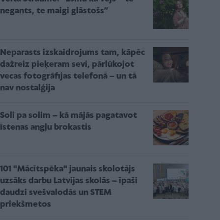
negants, te maigi glāstošs”
Neparasts izskaidrojums tam, kāpēc
dažreiz pieķeram sevi, pārlūkojot
vecas fotogrāfijas telefonā – un tā
nav nostalģija
Soli pa solim – kā mājās pagatavot
īstenas angļu brokastis
101 "Mācītspēka" jaunais skolotājs
uzsāks darbu Latvijas skolās – īpaši
daudzi svešvalodās un STEM
priekšmetos