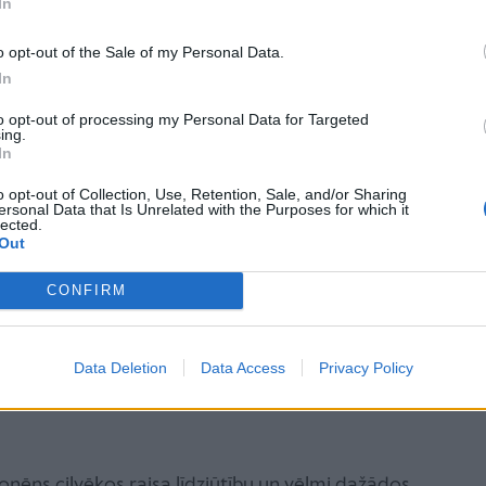
In
iedzīvotājus atturēties un neiet roņiem klāt. Ja
o opt-out of the Sale of my Personal Data.
veselīgs, tas jāatstāj mierā un jāturas no tā pa
In
to opt-out of processing my Personal Data for Targeted
ing.
In
, jāinformē DAP pa tālruni 29198590.
o opt-out of Collection, Use, Retention, Sale, and/or Sharing
gadījumā jāinformē vietējā pašvaldība, jo beigto
ersonal Data that Is Unrelated with the Purposes for which it
lected.
o pašvaldību funkcijām.
Out
s, tas jāatstāj mierā un jāturas no tā pa gabalu.
CONFIRM
vārdzis, nevis vienkārši aizmidzis, vai pat ievainots
Data Deletion
Data Access
Privacy Policy
epieciešamības gadījumā sazināsies ar Rīgas
 ronēns cilvēkos raisa līdzjūtību un vēlmi dažādos