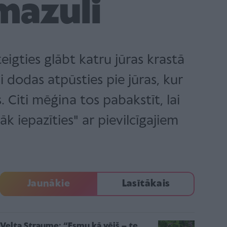
mazuli
igties glābt katru jūras krastā
vi dodas atpūsties pie jūras, kur
Citi mēģina tos pabakstīt, lai
vāk iepazīties" ar pievilcīgajiem
Jaunākie
Lasītākais
Velta Straume: “Esmu kā vējš – te