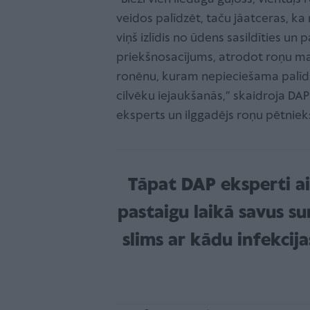
veidos palīdzēt, taču jāatceras, ka
viņš izlīdis no ūdens sasildīties un
priekšnosacījums, atrodot roņu mazul
ronēnu, kuram nepieciešama palīdzīb
cilvēku iejaukšanās,” skaidroja D
eksperts un ilggadējs roņu pētnieks 
Tāpat DAP eksperti ai
pastaigu laikā savus s
slims ar kādu infekcija