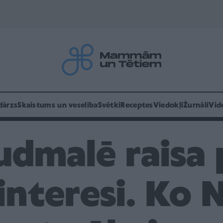
dārzs
Skaistums un veselība
Svētki
Receptes
Viedokļi
Žurnāli
Vid
udmalē raisa
 interesi. Ko 