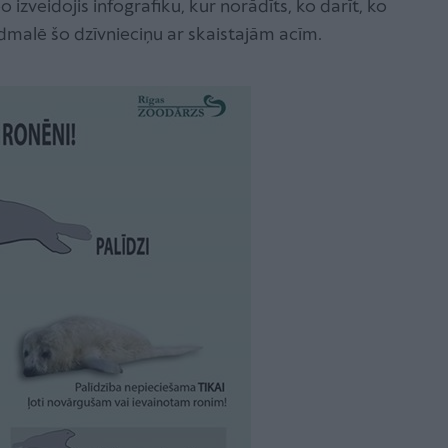
o izveidojis infografiku, kur norādīts, ko darīt, ko
ludmalē šo dzīvnieciņu ar skaistajām acīm.