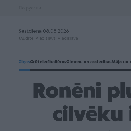
По-русски
Sestdiena 08.08.2026
Mudīte, Vladislavs, Vladislava
Ziņas
Grūtniecība
Bērns
Ģimene un attiecības
Māja un 
Ronēni pl
cilvēku