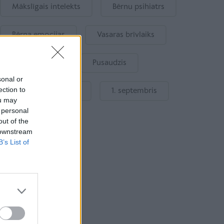
Mākslīgais intelekts
Bērnu psihiatrs
Bērna emocijas
Vasaras brīvlaiks
Bērnu drošība
Pusaudzis
sonal or
ection to
Gatavošanās skolai
1. septembris
ou may
 personal
out of the
 downstream
B’s List of