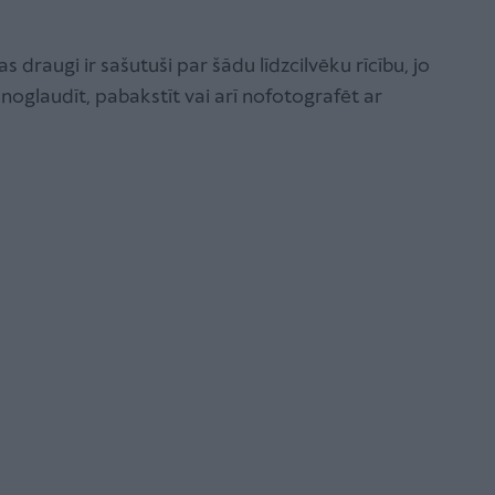
 draugi ir sašutuši par šādu līdzcilvēku rīcību, jo
s noglaudīt, pabakstīt vai arī nofotografēt ar