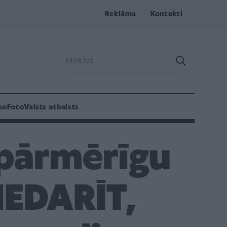
Reklāma
Kontakti
eo
Foto
Valsts atbalsts
 pārmērīgu
NEDARĪT,