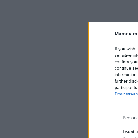
Mammam u
If you wish 
sensitive in
confirm you
continue se
information 
further disc
participants
Downstream 
Persona
I want t