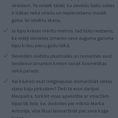
vīriešiem. Tā notiek tādēļ, ka sieviešu balss saites
ir īsākas nekā vīriešu un nepieciešams mazāk
gaisa, lai izteiktu skaņu.
Ja lūpu krāsas mērītu metros, tad būtu redzams,
ka vidēji sievietes izmanto sava auguma garuma
lūpu krāsu piecu gadu laikā.
Sievietēm nūdistu pludmalēs un nometnēs esot
tendence izmantot krietni vairāk kosmētikas
nekā parasti.
Vai kādreiz esat mēģinājušas iesmaržināt vietas
starp kāju pirkstiem? Tieši tā esot darījusi
Kleopatra, turklāt viņas apsēstība ar smaržām
bijusi tik liela, ka, dodoties pie mīļotā Marka
Antonija, viņa likusi iesmaržināt pat sava kuģa