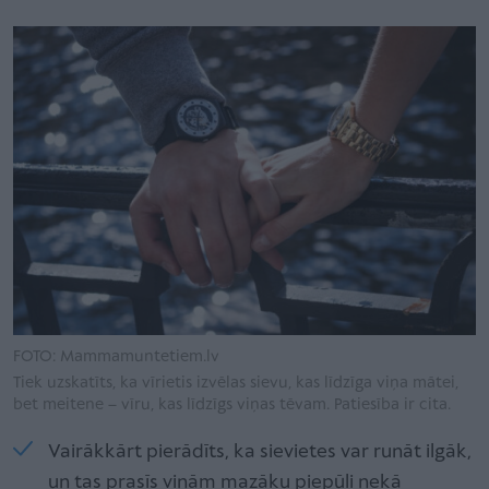
FOTO: Mammamuntetiem.lv
Tiek uzskatīts, ka vīrietis izvēlas sievu, kas līdzīga viņa mātei,
bet meitene – vīru, kas līdzīgs viņas tēvam. Patiesība ir cita.
Vairākkārt pierādīts, ka sievietes var runāt ilgāk,
un tas prasīs viņām mazāku piepūli nekā