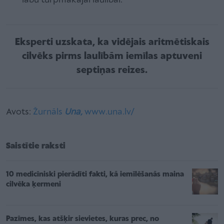
labu turpmākajai laulībai.
Eksperti uzskata, ka vidējais aritmētiskais
cilvēks pirms laulībām iemīlas aptuveni
septiņas reizes.
Avots:
Žurnāls
Una,
www.una.lv/
Saistītie raksti
10 medicīniski pierādīti fakti, kā iemīlēšanās maina
cilvēka ķermeni
Pazīmes, kas atšķir sievietes, kuras prec, no