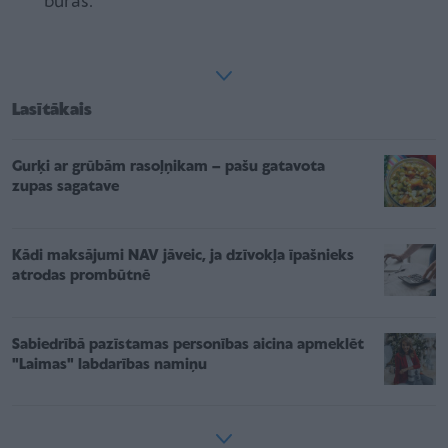
buras.
Lasītākais
Gurķi ar grūbām rasoļņikam – pašu gatavota
zupas sagatave
Kādi maksājumi NAV jāveic, ja dzīvokļa īpašnieks
atrodas prombūtnē
Sabiedrībā pazīstamas personības aicina apmeklēt
"Laimas" labdarības namiņu