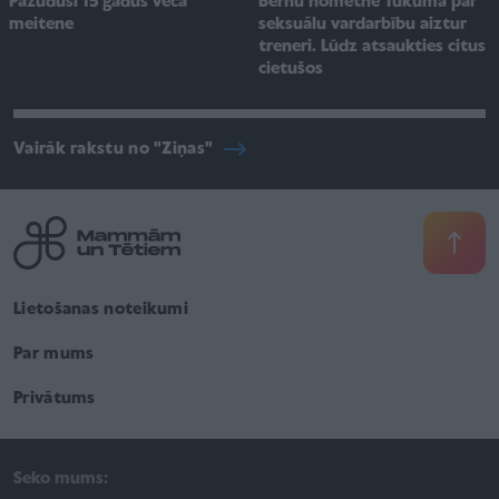
Pazudusi 15 gadus veca
Bērnu nometnē Tukumā par
meitene
seksuālu vardarbību aiztur
treneri. Lūdz atsaukties citus
cietušos
Vairāk rakstu no "Ziņas"
Lietošanas noteikumi
Par mums
Privātums
Seko mums: