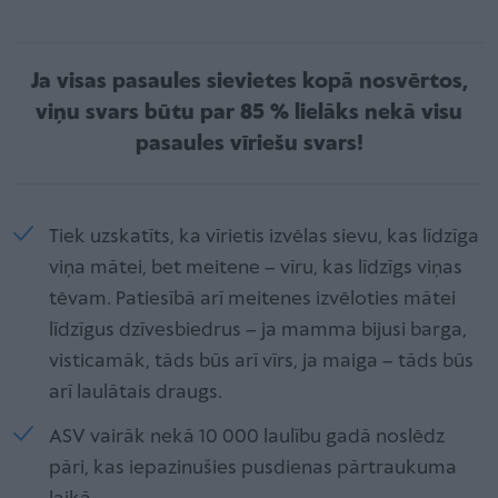
Ja visas pasaules sievietes kopā nosvērtos,
viņu svars būtu par 85 % lielāks nekā visu
pasaules vīriešu svars!
Tiek uzskatīts, ka vīrietis izvēlas sievu, kas līdzīga
viņa mātei, bet meitene – vīru, kas līdzīgs viņas
tēvam. Patiesībā arī meitenes izvēloties mātei
līdzīgus dzīvesbiedrus – ja mamma bijusi barga,
visticamāk, tāds būs arī vīrs, ja maiga – tāds būs
arī laulātais draugs.
ASV vairāk nekā 10 000 laulību gadā noslēdz
pāri, kas iepazinušies pusdienas pārtraukuma