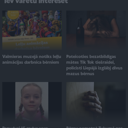
Tev varētu interesēt
Valmieras muzejā notiks leļļu
Pateicoties bezatbildīgas
animācijas darbnīca bērniem
mātes Tik Tok tiešraidei,
policisti Liepājā izglābj divus
mazus bērnus