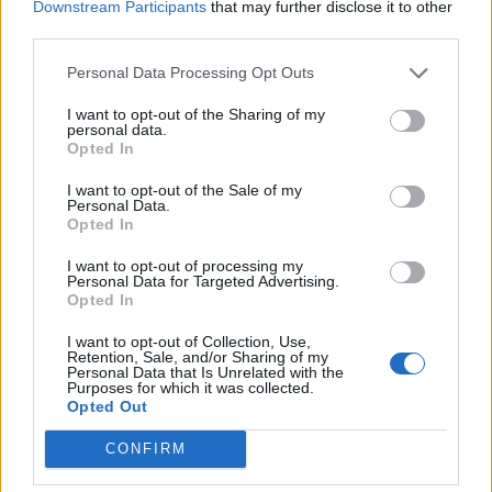
varēja ar varu piespiest apprecēties.
Downstream Participants
that may further disclose it to other
third parties.
Divi cilvēki no pieciem apprec savu pirmo
Personal Data Processing Opt Outs
mīlestību. Tikai 4 % vīriešu lūdz līgavas roku
vecākiem. Viens no pieciem vīriešiem lūdz savas
I want to opt-out of the Sharing of my
personal data.
iecerētās roku, nometies uz ceļiem. 6 % vīriešu
Opted In
lūdz roku pa telefonu, bet nav statistikas datu,
I want to opt-out of the Sale of my
cik sieviešu piekrīt šādam bildinājumam.
Personal Data.
Opted In
Floridā likumdošana aizliedz mājsaimniecēm
I want to opt-out of processing my
sasist vairāk nekā trīs šķīvjus dienā. Nekas nav
Personal Data for Targeted Advertising.
Opted In
teikts par to, vai nesasistie šķīvji sasummējas un
jūs varat sasist 21 šķīvi svētdienā, ja visu
I want to opt-out of Collection, Use,
Retention, Sale, and/or Sharing of my
iepriekšējo nedēļu esat iztikusi bez trauku
Personal Data that Is Unrelated with the
Purposes for which it was collected.
dauzīšanas.
Opted Out
Senajā Romā sievietes gāja ēzeļmātes piena
CONFIRM
vannā, kurā izšķīdināti iesmaržināti gulbja tauki.