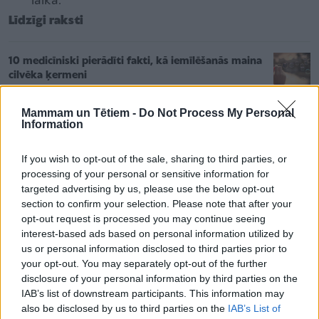
laikā.
Līdzīgi raksti
10 medicīniski pierādīti fakti, kā iemīlēšanās maina
cilvēka ķermeni
Mammam un Tētiem -
Do Not Process My Personal
Information
Pazīmes, kas atšķir sievietes, kuras prec, no
sievietēm — trofejām
If you wish to opt-out of the sale, sharing to third parties, or
processing of your personal or sensitive information for
Interesanti fakti par skaistuma etaloniem senatnē
targeted advertising by us, please use the below opt-out
un tagad
section to confirm your selection. Please note that after your
opt-out request is processed you may continue seeing
interest-based ads based on personal information utilized by
us or personal information disclosed to third parties prior to
Viduslaiku Itālijā skūpstus un mīlestības
your opt-out. You may separately opt-out of the further
disclosure of your personal information by third parties on the
izpausmes uztvēra ļoti nopietni – ja pāris tika
IAB’s list of downstream participants. This information may
pieķerts apskaujamies publiskā vietā, viņus
also be disclosed by us to third parties on the
IAB’s List of