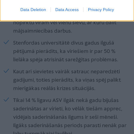
Zulu cilts sievietes galvenās rūpes pēc iziešanas
Data Deletion
Data Access
Privacy Policy
pie vīra ir sakrāt pietiekami daudz naudas, lai
nopirktu vīram vēl vienu sievu, ar kuru dalīt
mājsaimniecības darbus.
Stenfordas universitātē divus gadus ilgušā
pētījumā pierādīts, ka vīriešiem ir par 50 %
lielāka spēja atrisināt sarežģītas problēmas.
Kaut arī sievietes vairāk satrauc neparedzēti
gadījumi, toties pierādīts, ka viņas spēj palikt
mierīgākas reālās krizes situācijās.
Tikai 14 % līgavu ASV ilgāk nekā gadu bijušas
saderinātas ar vīrieti, ko vēlāk tiešām apprec,
vidējais saderināšanās ilgums ir seši mēneši.
Ilgāks saderināšanās periods parasti nenāk par