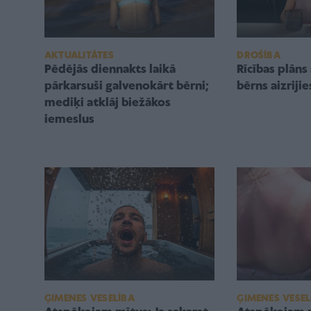
DROŠĪBA
AKTUALITĀTES
Rīcības plāns 
Pēdējās diennakts laikā
bērns aizrijie
pārkarsuši galvenokārt bērni;
mediķi atklāj biežākos
iemeslus
ĢIMENES VESELĪBA
ĢIMENES VESEL