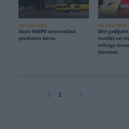
AKTUALITĀTES
AKTUALITĀTES
Jāņos NMPD automašīnā
Divi gadījumi 
piedzimis bērns
mediķi ceļ t
milzīgo izsa
bērniem
1
2