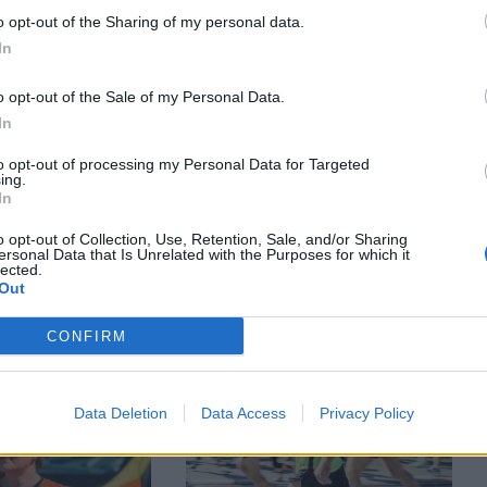
o opt-out of the Sharing of my personal data.
In
o opt-out of the Sale of my Personal Data.
In
to opt-out of processing my Personal Data for Targeted
ing.
In
AKTUALITĀTES
o opt-out of Collection, Use, Retention, Sale, and/or Sharing
automašīna vakar
Policijas darbinieces izglābj
ersonal Data that Is Unrelated with the Purposes for which it
lected.
s centrā, guvis
mazu zēnu no nāves
Out
mas
Valmieras pilsētas svētku
laikā
CONFIRM
Data Deletion
Data Access
Privacy Policy