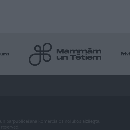
mums
Pri
a un pārpublicēšana komerciālos nolūkos aizliegta.
s reserved.