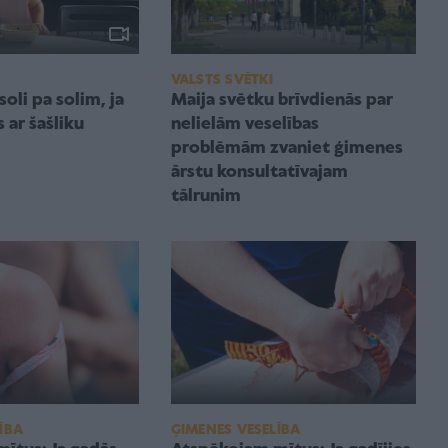
VALSTS SVĒTKI
soli pa solim, ja
Maija svētku brīvdienās par
s ar šašliku
nelielām veselības
problēmām zvaniet ģimenes
ārstu konsultatīvajam
tālrunim
ĢIMENES VESELĪBA
ĪBA