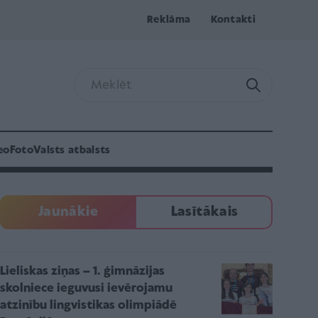
Reklāma
Kontakti
eo
Foto
Valsts atbalsts
Jaunākie
Lasītākais
Lieliskas ziņas – 1. ģimnāzijas
skolniece ieguvusi ievērojamu
atzinību lingvistikas olimpiādē