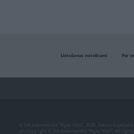
Lietošanas noteikumi
Par 
© SIA Izdevniecība "Rīgas Viļņi", 2026. Satura kopēšan
All Copyright © SIA Izdevniecība "Rīgas Viļņi". All right