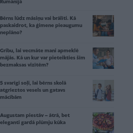
Rumānijā
Bērns lūdz māsiņu vai brālīti. Kā
paskaidrot, ka ģimene pieaugumu
neplāno?
Gribu, lai vecmāte mani apmeklē
mājās. Kā un kur var pieteikties šīm
bezmaksas vizītēm?
5 svarīgi soļi, lai bērns skolā
atgrieztos vesels un gatavs
mācībām
Augustam piestāv – ātrā, bet
eleganti gardā plūmju kūka