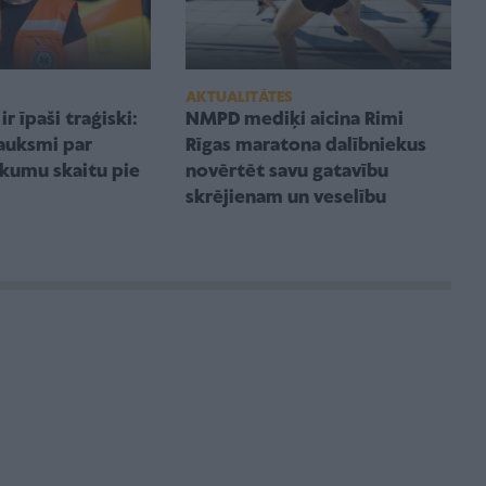
AKTUALITĀTES
ir īpaši traģiski:
NMPD mediķi aicina Rimi
rauksmi par
Rīgas maratona dalībniekus
ukumu skaitu pie
novērtēt savu gatavību
skrējienam un veselību