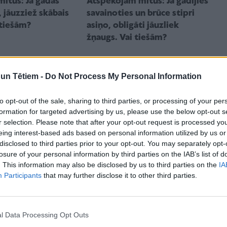
Atspēkojam mītus: Ja gadījies
ītus: Ja gadās
savainoties un brūce stipri
 jāuzziež skābais
asiņo, obligāti jāuzliek
 tiešām?
žņaugs. Vai tiešām?
n Tētiem -
Do Not Process My Personal Information
to opt-out of the sale, sharing to third parties, or processing of your per
formation for targeted advertising by us, please use the below opt-out s
r selection. Please note that after your opt-out request is processed y
eing interest-based ads based on personal information utilized by us or
disclosed to third parties prior to your opt-out. You may separately opt-
losure of your personal information by third parties on the IAB’s list of
ĪBA
AKTUALITĀTES
. This information may also be disclosed by us to third parties on the
IA
ītus: Ja iekož
Zināmas detaļas par
Participants
that may further disclose it to other third parties.
ami ātrāk inde
negadījumu, kad uz gājēju
ti. Vai tiešām?
pārejas notrieca vīrieti ar
mazu bērnu; pie stūres bijis
l Data Processing Opt Outs
88 gadus vecs šoferis