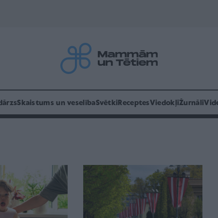
dārzs
Skaistums un veselība
Svētki
Receptes
Viedokļi
Žurnāli
Vid