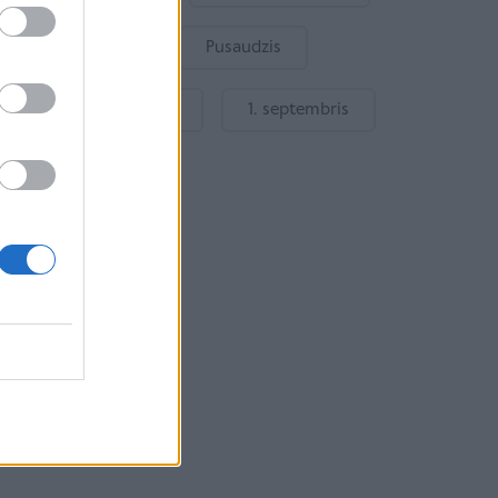
Bērnu drošība
Pusaudzis
Gatavošanās skolai
1. septembris