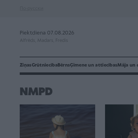
По-русски
Piektdiena 07.08.2026
Alfrēds, Madars, Fredis
Ziņas
Grūtniecība
Bērns
Ģimene un attiecības
Māja un 
NMPD