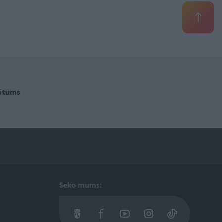
vātums
Seko mums: