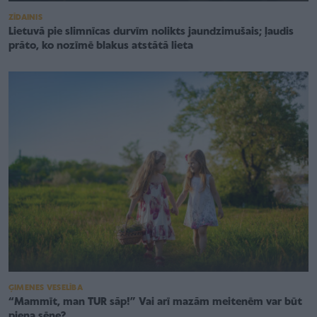
ZĪDAINIS
Lietuvā pie slimnīcas durvīm nolikts jaundzimušais; ļaudis
prāto, ko nozīmē blakus atstātā lieta
ĢIMENES VESELĪBA
“Mammīt, man TUR sāp!” Vai arī mazām meitenēm var būt
piena sēne?