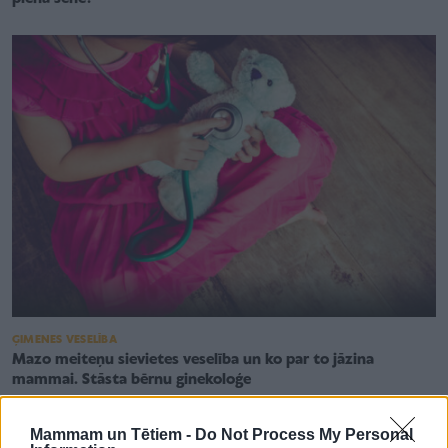
ĢIMENES VESELĪBA
Mazo meiteņu sievietes veselība un ko par to jāzina
mammai. Stāsta bērnu ginekoloģe
Mammam un Tētiem -
Do Not Process My Personal