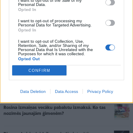
I want to opt-out of the Sale of my
Personal Data.
Opted In
I want to opt-out of processing my
Personal Data for Targeted Advertising.
Opted In
I want to opt-out of Collection, Use,
Retention, Sale, and/or Sharing of my
Personal Data that Is Unrelated with the
Purposes for which it was collected.
MAZUĻA PLĀNOŠANA
Opted Out
Vai iespējams ieplānot bērna dzimumu? Ticējumi un ārstu
viedoklis
CONFIRM
Jaunākie
Lasītākais
Data Deletion
Data Access
Privacy Policy
Rosina izmaiņas vecāku pabalstu izmaksā. Ko tas
nozīmēs jaunajām ģimenēm?