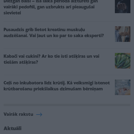
Diezgan baisi – īsā laika periodā aizturēti gan
vairāki pedofili, gan uzbrukts arī pieaugušai
sievietei
Pusaudzis grib lietot kreatīnu muskuļu
audzēšanai. Vai ļaut un ko par to saka eksperti?
Kabači vai cukini? Ar ko tie īsti atšķiras un vai
tiešām atšķiras?
Ceļš no inkubatora līdz krūtij. Kā veiksmīgi īstenot
krūtbarošanu priekšlaikus dzimušam bērniņam
Vairāk rakstu
Aktuāli