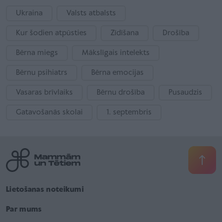
Ukraina
Valsts atbalsts
Kur šodien atpūsties
Zīdīšana
Drošība
Bērna miegs
Mākslīgais intelekts
Bērnu psihiatrs
Bērna emocijas
Vasaras brīvlaiks
Bērnu drošība
Pusaudzis
Gatavošanās skolai
1. septembris
Lietošanas noteikumi
Par mums