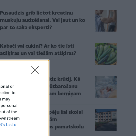
Pusaudzis grib lietot kreatīnu
muskuļu audzēšanai. Vai ļaut un ko
par to saka eksperti?
Kabači vai cukini? Ar ko tie īsti
atšķiras un vai tiešām atšķiras?
Ceļš no inkubatora līdz krūtij. Kā
sonal or
veiksmīgi īstenot krūtbarošanu
ection to
priekšlaikus dzimušam bērniņam
ou may
 personal
out of the
"Mēs varētu dot iespēju šai skolai
 downstream
sevi izglābt''. Pagaidām
B’s List of
nereorganizē Bauskas pamatskolu