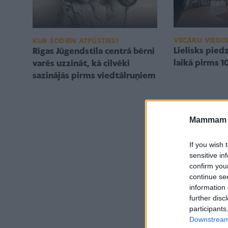
VECĀKU VIEDO
KUR ŠODIEN ATPŪSTIES?
Lielisks pied
Rīgas Jūgendstila centrā bērni
laikā pirms 
varēs uzzināt, kā cilvēki
sazinājās pirms viedtālruņiem
Mammam u
If you wish 
sensitive in
confirm you
continue se
information 
further disc
participants
Downstream 