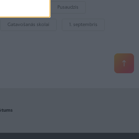
Bērnu drošība
Pusaudzis
Gatavošanās skolai
1. septembris
vātums