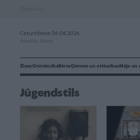
По-русски
Ceturtdiena 06.08.2026
Askolds, Aisma
Ziņas
Grūtniecība
Bērns
Ģimene un attiecības
Māja un 
Jūgendstils