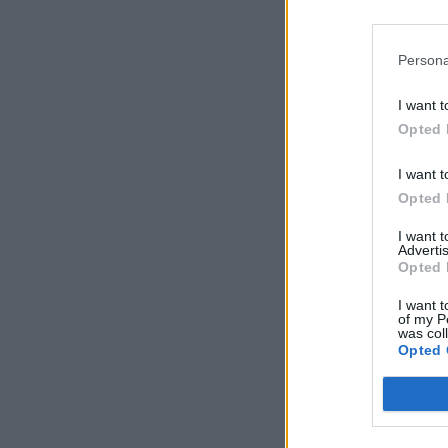
Persona
I want t
Opted 
I want t
Opted 
I want 
Advertis
Opted 
I want t
of my P
was col
Opted 