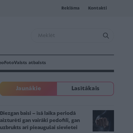
Reklāma
Kontakti
eo
Foto
Valsts atbalsts
Jaunākie
Lasītākais
Diezgan baisi – īsā laika periodā
aizturēti gan vairāki pedofili, gan
uzbrukts arī pieaugušai sievietei