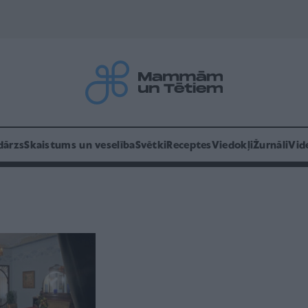
dārzs
Skaistums un veselība
Svētki
Receptes
Viedokļi
Žurnāli
Vid