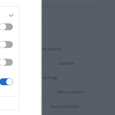
Vairāk rakstu
Aktuāli
Ukraina
Valsts atbalsts
Kur šodien atpūsties
Zīdīšana
Drošība
Bērna miegs
Mākslīgais intelekts
Bērnu psihiatrs
Bērna emocijas
Vasaras brīvlaiks