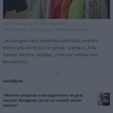
FOTO: Mārtiņš Garais, http://garais.lv/
"Stila 3dienas" - stilista padomi krāšņākai ikdienai.
„Ja izraugies kāda konkrēta stila kleitu, noteikti
ievēro stilu arī frizūrā un grimā,” pamāca „Stila
3dienu” lektore, studijas „
Unastyle
” stiliste Una
Bernatoviča.
Lasītākais
''Mamma piespieda mani apprecēties 16 gadu
vecumā. Nesaprotu, kā to var nodarīt savam
bērnam''