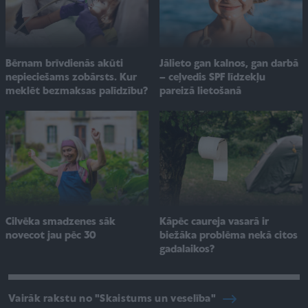
Jālieto gan kalnos, gan darbā
Bērnam brīvdienās akūti
– ceļvedis SPF līdzekļu
nepieciešams zobārsts. Kur
pareizā lietošanā
meklēt bezmaksas palīdzību?
Cilvēka smadzenes sāk
Kāpēc caureja vasarā ir
novecot jau pēc 30
biežāka problēma nekā citos
gadalaikos?
Vairāk rakstu no "Skaistums un veselība"