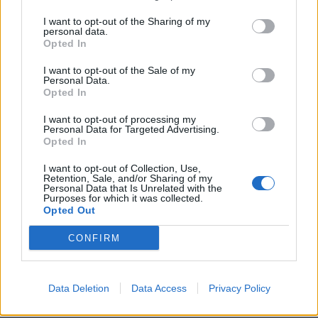
vienkāršākai jābūt frizūrai.
I want to opt-out of the Sharing of my
personal data.
Opted In
5. Ja kleitai ir pārāk vienkāršs fasons, papildini tēlu ar
I want to opt-out of the Sale of my
aksesuāriem, izrotājot kaklu, frizūru, piemēram, ar
Personal Data.
Opted In
skaistiem puķu vainagiem, kas šobrīd ir modē.
I want to opt-out of processing my
Personal Data for Targeted Advertising.
6. Garai kleitai ar dziļu dekoltē muguras daļā
Opted In
vislabāk piestāv uz augšu pacelta frizūra, kas atsedz
I want to opt-out of Collection, Use,
kaklu, – „gliemezis”, cope, dažādi pinumi.
Retention, Sale, and/or Sharing of my
Personal Data that Is Unrelated with the
Purposes for which it was collected.
Opted Out
7. Īsa izlaiduma kleita pieļauj visdažādākās frizūras.
CONFIRM
8. Ja tev ir īsi mati, var izveidot stilīgu griezumu,
Data Deletion
Data Access
Privacy Policy
ieveidot matus ar lokšķērēm, ruļļiem, izmantot
aksesuārus vai skaistu, izteiksmīgu grimu.