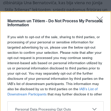
dibinātāja Una Bernatoviča, kas bija viena no jūnija
„Stila 3dienas” lektorēm, sniedz padomus frizūras un
svētku kleitas saskaņošanai.
Mammam un Tētiem -
Do Not Process My Personal
Information
If you wish to opt-out of the sale, sharing to third parties, or
1. Izlaiduma tērpa kopskatu var sabojāt un tēlu
processing of your personal or sensitive information for
padarīt vecāku nepareizi izveidota frizūra un grims.
targeted advertising by us, please use the below opt-out
section to confirm your selection. Please note that after your
Smagnēja frizūra, kas pārsātināta ar laku, padara
opt-out request is processed you may continue seeing
matus nedzīvus. Aktuāli ir tīri, spīdīgi un dabiski
interest-based ads based on personal information utilized by
mati!
us or personal information disclosed to third parties prior to
your opt-out. You may separately opt-out of the further
disclosure of your personal information by third parties on the
IAB’s list of downstream participants. This information may
2. Kleitai ar dziļu dekoltē labāk piestāv lokas vai brīvi
also be disclosed by us to third parties on the
IAB’s List of
izlaisti mati.
Downstream Participants
that may further disclose it to other
third parties.
3. Jo oriģinālāka un sarežģītāka kleita, jo
Personal Data Processing Opt Outs