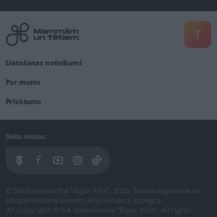
Lietošanas noteikumi
Par mums
Privātums
Seko mums:
© SIA Izdevniecība "Rīgas Viļņi", 2026. Satura kopēšana un
pārpublicēšana komerciālos nolūkos aizliegta.
All Copyright © SIA Izdevniecība "Rīgas Viļņi". All rights