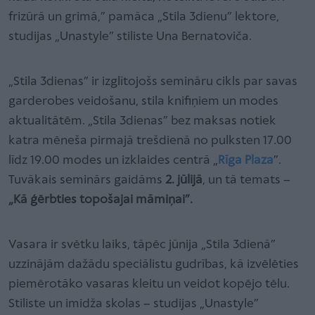
frizūrā un grimā,” pamāca „Stila 3dienu” lektore,
studijas „Unastyle” stiliste Una Bernatoviča.
„Stila 3dienas” ir izglītojošs semināru cikls par savas
garderobes veidošanu, stila knifiņiem un modes
aktualitātēm. „Stila 3dienas” bez maksas notiek
katra mēneša pirmajā trešdienā no pulksten 17.00
līdz 19.00 modes un izklaides centrā „
Rīga Plaza
”.
Tuvākais seminārs gaidāms
2. jūlijā
, un tā temats –
„Kā ģērbties topošajai māmiņai”.
Vasara ir svētku laiks, tāpēc jūnija „Stila 3dienā”
uzzinājām dažādu speciālistu gudrības, kā izvēlēties
piemērotāko vasaras kleitu un veidot kopējo tēlu.
Stiliste un imidža skolas – studijas „Unastyle”