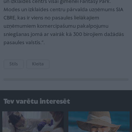
un izklaides centrs visai ģimenei Fantasy Park.
Modes un izklaides centru pārvalda uzņēmums SIA
CBRE, kas ir viens no pasaules lielākajiem
uzņēmumiem komercīpašumu pakalpojumu
sniegšanas jomā ar vairāk kā 300 birojiem dažādās
pasaules valstīs.”.
Stils
Kleita
Tev varētu interesēt