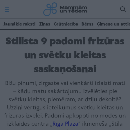
Jaunākie raksti
Ziņas
Grūtniecība
Bērns
Ģimene un atti
Stilista 9 padomi frizūras
un svētku kleitas
saskaņošanai
Bižu pinumi, zirgaste vai vienkārši izlaisti mati
– kādu matu sakārtojumu izvēlēties pie
svētku kleitas, piemēram, ar dziļu dekoltē?
Uzzini vērtīgus ieteikumus svētku kleitas un
frizūras izvēlei. Padomi apkopoti no modes un
izklaides centra „
Rīga Plaza
” ikmēneša „Stila