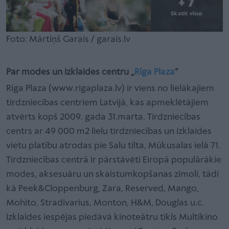
+ 7
Skatīt visus
Foto: Mārtiņš Garais / garais.lv
Par modes un izklaides centru „
Rīga Plaza
”
Rīga Plaza (www.rigaplaza.lv) ir viens no lielākajiem
tirdzniecības centriem Latvijā, kas apmeklētājiem
atvērts kopš 2009. gada 31.marta. Tirdzniecības
centrs ar 49 000 m2 lielu tirdzniecības un izklaides
vietu platību atrodas pie Salu tilta, Mūkusalas ielā 71.
Tirdzniecības centrā ir pārstāvēti Eiropā populārākie
modes, aksesuāru un skaistumkopšanas zīmoli, tādi
kā Peek&Cloppenburg, Zara, Reserved, Mango,
Mohito, Stradivarius, Monton, H&M, Douglas u.c.
Izklaides iespējas piedāvā kinoteātru tīkls Multikino