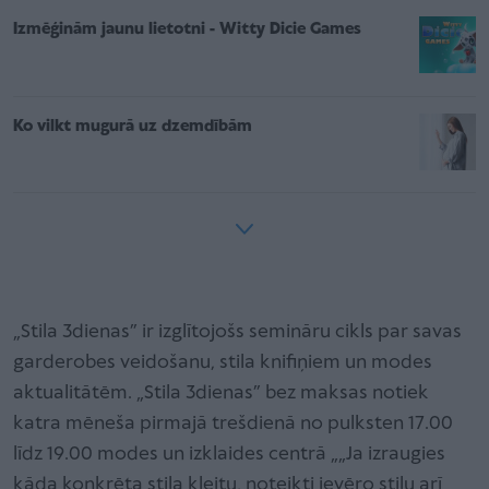
Izmēģinām jaunu lietotni - Witty Dicie Games
Ko vilkt mugurā uz dzemdībām
„Stila 3dienas” ir izglītojošs semināru cikls par savas
garderobes veidošanu, stila knifiņiem un modes
aktualitātēm. „Stila 3dienas” bez maksas notiek
katra mēneša pirmajā trešdienā no pulksten 17.00
līdz 19.00 modes un izklaides centrā „„Ja izraugies
kāda konkrēta stila kleitu, noteikti ievēro stilu arī