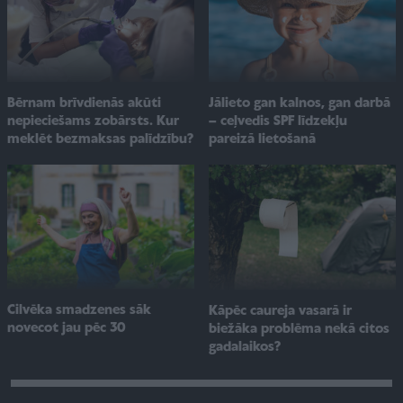
Jālieto gan kalnos, gan darbā
Bērnam brīvdienās akūti
– ceļvedis SPF līdzekļu
nepieciešams zobārsts. Kur
pareizā lietošanā
meklēt bezmaksas palīdzību?
Cilvēka smadzenes sāk
Kāpēc caureja vasarā ir
novecot jau pēc 30
biežāka problēma nekā citos
gadalaikos?