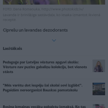
FOTO: Dana Romaņuka, http://www.photokidz.lv/
Lavanda ir brīnišķīga sastāvdaļa, ko iesaka izmantot ikvienā
receptē.
Ciprešu un lavandas dezodorants
Lasītākais
Pedagoģe par Latvijas vēstures apguvi skolās:
Vēsture nav puzles gabaliņu kolekcija, bet vienots
stāsts
"Mēs varētu dot iespēju šai skolai sevi izglābt''.
Pagaidām nereorganizē Bauskas pamatskolu
Rosina izmaiņas vecāku pabalstu izmaksā. Ko tas