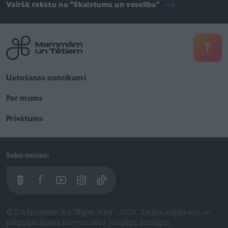
Vairāk rakstu no "Skaistums un veselība"
Lietošanas noteikumi
Par mums
Privātums
Seko mums:
© SIA Izdevniecība "Rīgas Viļņi", 2026. Satura kopēšana un
pārpublicēšana komerciālos nolūkos aizliegta.