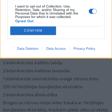
I want to opt-out of Collection, Use,
Retention, Sale, and/or Sharing of my
Maigs augu dezodorants
Personal Data that Is Unrelated with the
Purposes for which it was collected.
No timiāna, salvijas, lavandas un citrona mizām var
Opted Out
iegūt atsvaidzinošu dezodorantu. Ābolu etiķis palīdz
CONFIRM
iznīdēt baktērijas, kas rada nepatīkamu ķermeņa
aromātu, bet Virdžīnijas burvjlazda ir maigs
savelkošs līdzeklis.
Data Deletion
Data Access
Privacy Policy
2 ēdamkarotes kaltēta timiāna
2 ēdamkarotes kaltētu salviju
2 ēdamkarotes kaltētas lavandas
1 ēdamkarote sasmalcinātu svaiga citrona mizu
250 ml Virdžīnijas burvjlazdas ekstrakta
2 ēdamkarotes ābolu etiķa
Drogas un citronu mizas ieber traukā ar Virdžīnijas
burvjlazdas ekstraktu, traukam uzliek vāku un atstāj