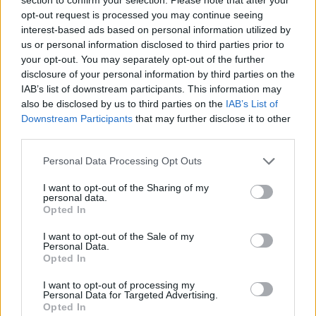
padusēs, kad nepieciešams.
opt-out request is processed you may continue seeing
interest-based ads based on personal information utilized by
us or personal information disclosed to third parties prior to
Citrusu dezodorants
your opt-out. You may separately opt-out of the further
No lavandas un greipfrūtu ēteriskās eļļas iegūst
disclosure of your personal information by third parties on the
IAB’s list of downstream participants. This information may
maigu un atspirdzinošu dabisko dezodorantu.
also be disclosed by us to third parties on the
IAB’s List of
Virdžīnijas burvjlazda ir maigs savelkošs līdzeklis, bet
Downstream Participants
that may further disclose it to other
greipfrūtu sēklu ekstrakts iznīdē baktērijas, kas rada
third parties.
nepatīkamu sviedru smaku.
Personal Data Processing Opt Outs
60 ml Virdžīnijas burvjlazdas ekstrakta
I want to opt-out of the Sharing of my
10 pilieni greipfrūtu sēklu ekstrakta
personal data.
Opted In
10 pilieni lavandas ēteriskās eļļas
I want to opt-out of the Sale of my
10 pilieni greipfrūtu ēteriskās eļļas
Personal Data.
Opted In
Sastāvdaļas ielej mazā pudelītē, kurai ir smidzinātājs.
Pirms lietošanas pudelīti sakrata. Iesmidzina
I want to opt-out of processing my
Personal Data for Targeted Advertising.
padusēs, kad nepieciešams.
Opted In