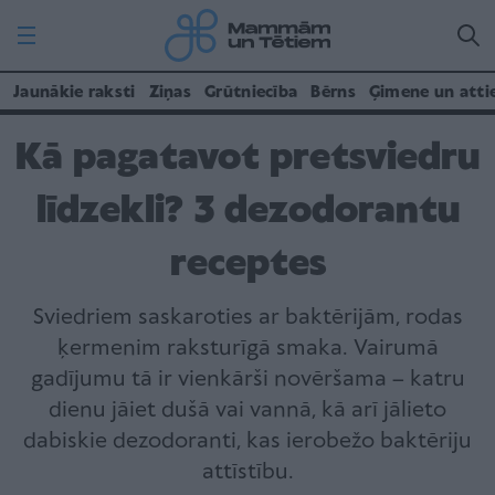
Jaunākie raksti
Ziņas
Grūtniecība
Bērns
Ģimene un atti
Kā pagatavot pretsviedru
līdzekli? 3 dezodorantu
receptes
Sviedriem saskaroties ar baktērijām, rodas
ķermenim raksturīgā smaka. Vairumā
gadījumu tā ir vienkārši novēršama – katru
dienu jāiet dušā vai vannā, kā arī jālieto
dabiskie dezodoranti, kas ierobežo baktēriju
attīstību.