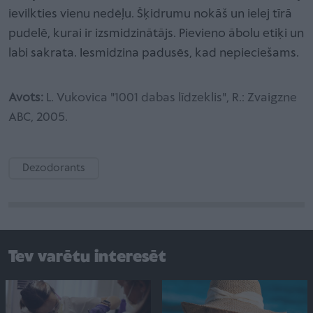
ievilkties vienu nedēļu. Šķidrumu nokāš un ielej tīrā
pudelē, kurai ir izsmidzinātājs. Pievieno ābolu etiķi un
labi sakrata. Iesmidzina padusēs, kad nepieciešams.
Avots:
L. Vukovica "1001 dabas līdzeklis", R.: Zvaigzne
ABC, 2005.
Dezodorants
Tev varētu interesēt