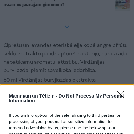
nozīmēs jaunajām ģimenēm?
Ciprešu un lavandas ēteriskā eļļa kopā ar greipfrūtu
sēklu ekstraktu palīdz apturēt baktēriju, kuras rada
nepatīkamu aromātu, attīstību. Virdžīnijas
burvjlazdai piemīt savelkoša iedarbība.
60 ml Virdžīnijas burvjlazdas ekstrakta
10 pilieni greipfrūtu sēklu ekstrakta
Mammam un Tētiem -
Do Not Process My Personal
10 pilieni ciprešu ēteriskās eļļas
Information
10 pilieni lavandas ēteriskās eļļas
If you wish to opt-out of the sale, sharing to third parties, or
Sastāvdaļas ielej mazā pudelītē, kurai ir smidzinātājs.
processing of your personal or sensitive information for
Pirms lietošanas pudelīti sakrata. Iesmidzina
targeted advertising by us, please use the below opt-out
section to confirm your selection. Please note that after your