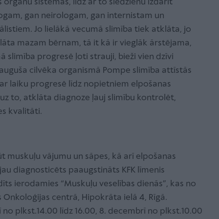
 orgānu sistēmas, līdz ar to slēdzienu izdarīt
logam, gan neirologam, gan internistam un
listiem. Jo lielākā vecumā slimība tiek atklāta, jo
tklāta mazam bērnam, tā it kā ir vieglāk ārstējama,
limība progresē ļoti strauji, bieži vien dzīvi
eauguša cilvēka organismā Pompe slimība attīstās
ar laiku progresē līdz nopietniem elpošanas
 to, atklāta diagnoze ļauj slimību kontrolēt,
s kvalitāti.
izjūt muskuļu vājumu un sāpes, kā arī elpošanas
au diagnosticēts paaugstināts KFK līmenis
idīts ierodamies “Muskuļu veselības dienās”, kas no
s Onkoloģijas centrā, Hipokrāta ielā 4, Rīgā.
 no plkst.14.00 līdz 16.00, 8. decembrī no plkst.10.00