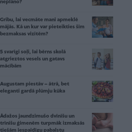
neplāno?
Gribu, lai vecmāte mani apmeklē
mājās. Kā un kur var pieteikties šīm
bezmaksas vizītēm?
5 svarīgi soļi, lai bērns skolā
atgrieztos vesels un gatavs
mācībām
Augustam piestāv – ātrā, bet
eleganti gardā plūmju kūka
Ādažos jaundzimušo dvīnīšu un
trīnīšu ģimenēm turpmāk izmaksās
tiešām iespaidīgu pabalstu