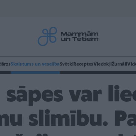
dārzs
Skaistums un veselība
Svētki
Receptes
Viedokļi
Žurnāli
Vid
sāpes var lie
mu slimību. P