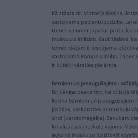
Kā stāsta dr. Viktorija Ķēniņa, ārst
sastopama pacientu sūdzība. Lai arī
tomēr vienmēr jāpatur prātā, ka 
muskuļu slimībām. Kaut zināms, ka 
tomēr dažām ir iespējama efektīva 
sastopamā Pompe slimība. Tāpēc v
ir būtiski vērsties pie ārsta.
Bērniem un pieaugušajiem - atšķir
Dr. Ķēniņa paskaidro, ka būtu jāiz
liecina bērniem un pieaugušajiem.
jāsākas, saskaroties ar muskuļu vā
sirdi (kardiomegālija). Savukārt p
lokalizācijas muskuļu vājums. Visb
iegurņa muskuļos. Ļoti bieži apgrū