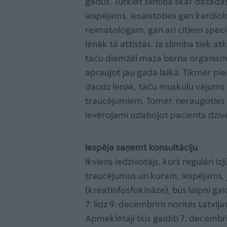
gadus. Turklāt slimība skar dažādas
iespējams, iesaistoties gan kardio
reimatologam, gan arī citiem speciā
lēnāk tā attīstās. Ja slimība tiek a
taču diemžēl maza bērna organismā s
apraujot jau gada laikā. Tikmēr pi
daudz lēnāk, taču muskuļu vājums 
traucējumiem. Tomēr, neraugoties uz
ievērojami uzlabojot pacienta dzīve
Iespēja saņemt konsultāciju
Ikviens iedzīvotājs, kurš regulāri 
traucējumus un kuram, iespējams, j
(kreatīnfosfokināze), būs laipni ga
7. līdz 9. decembrim noritēs Latvija
Apmeklētāji būs gaidīti 7. decembrī