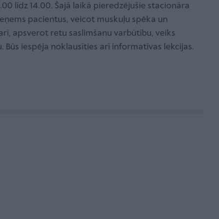
1.00 līdz 14.00. Šajā laikā pieredzējušie stacionāra
pieņems pacientus, veicot muskuļu spēka un
arī, apsverot retu saslimšanu varbūtību, veiks
 Būs iespēja noklausīties arī informatīvas lekcijas.