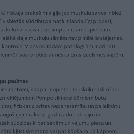
a klīniskajā praksē mialģija jeb muskuļu sāpes ir bieži
 visbiežāk sūdzību pamatā ir labdabīgi procesi,
muskuļu sāpes var būt simptoms arī nopietnām
lielākā daļa muskuļu slimību nav pilnībā ārstējamas,
kontrole. Viens no tādām patoloģijām ir arī reti
ienmēr, saskaroties ar neskaidras izcelsmes sāpēm,
īgas pazīmes
šķir simptomi, kas par nopietnu muskuļu saslimšanu
 Izmeklējumiem Pompe slimībai bērniem būtu
jumu, fiziskas slodzes nepanesamību un palielinātu
ieaugušajiem raksturīgs dažādu pakāpju un
iežāk sūdzības ir par sāpēm un vājumu plecu un
tināta kļūst skriešana vai pat kāpšana pa kāpnēm.