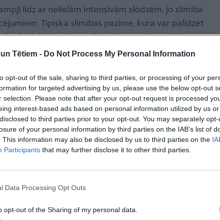
mpji līdz ar nelielām intensīvām slodzēm, jo slimība
cējumiem. Tipiska slimības pazīme, kura var palīdzēt
uļu slimībām, ir pieaugoša rakstura elpas trūkums
oklī. Tas galvenokārt saistīts ar elpošanas
n Tētiem -
Do Not Process My Personal Information
audēt pacienta dzīvību.
to opt-out of the sale, sharing to third parties, or processing of your per
formation for targeted advertising by us, please use the below opt-out s
r selection. Please note that after your opt-out request is processed y
ama, visbiežāk speciālists izmeklējumu uzsāks,
eing interest-based ads based on personal information utilized by us or
disclosed to third parties prior to your opt-out. You may separately opt-
s saistāmas ar muskuļu sāpēm. Iesākumā tiek
losure of your personal information by third parties on the IAB’s list of
izraisa, piemēram, muskuļu pārslodze, mīksto audu
. This information may also be disclosed by us to third parties on the
IA
m nav muskuļu saspringuma sindroma. Tālāk tiek
Participants
that may further disclose it to other third parties.
rstam jāizslēdz infekcijas slimību klātbūtne, kurām
mptoms. Jāpārliecinās arī par to, vai pacientam nav
l Data Processing Opt Outs
ļu sāpes var būt raksturīgas arī reimatoloģisku
ikpat bieži tās var būt arī endokrinoloģisko
o opt-out of the Sharing of my personal data.
ikamentus vairogdziedzeru un virsnieru funkciju