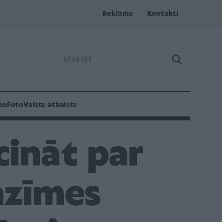
Reklāma
Kontakti
eo
Foto
Valsts atbalsts
cināt par
azīmes