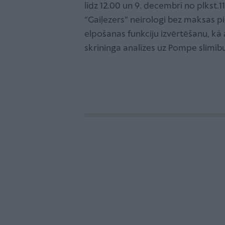
līdz 12.00 un 9. decembrī no plkst.1
“Gaiļezers” neirologi bez maksas 
elpošanas funkciju izvērtēšanu, kā 
skrīninga analīzes uz Pompe slimību.