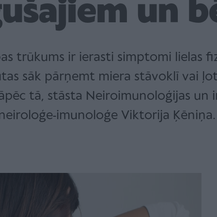
gušajiem un b
 trūkums ir ierasti simptomi lielas fiz
ajūtas sāk pārņemt miera stāvoklī vai ļ
 Kāpēc tā, stāsta Neiroimunoloģijas un
neiroloģe-imunoloģe Viktorija Ķēniņa