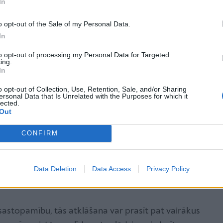
In
ināšanai, tie bieži vien toksiski iedarbojas uz
o opt-out of the Sale of my Personal Data.
laknēm būtu jāpāriet, pārtraucot medikamentu
In
pes tiek konstatētas arī D vitamīna trūkuma
 minētās slimības, ārstam jāapsver retās Pompe
to opt-out of processing my Personal Data for Targeted
ing.
In
o opt-out of Collection, Use, Retention, Sale, and/or Sharing
ersonal Data that Is Unrelated with the Purposes for which it
a mazam bērnam, tā it kā ir vieglāk
lected.
Out
žēl maza bērna organismā slimība
CONFIRM
 bieži vien dzīvi apraujot jau gada
laikā.
Data Deletion
Data Access
Privacy Policy
sastopamību, tās atklāšana var prasīt pat vairākus