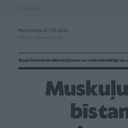
По-русски
Piektdiena 07.08.2026
Alfrēds, Madars, Fredis
Ziņas
Grūtniecība
Bērns
Ģimene un attiecības
Māja un 
Muskuļu 
bīsta