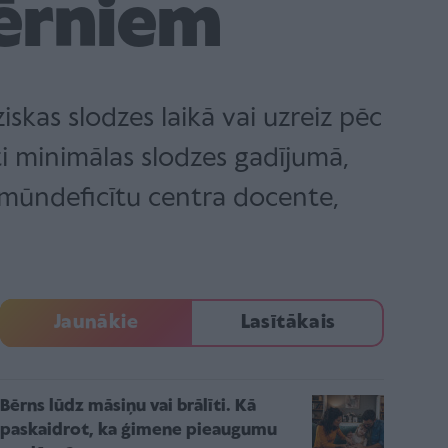
ērniem
iskas slodzes laikā vai uzreiz pēc
oti minimālas slodzes gadījumā,
 imūndeficītu centra docente,
.
Jaunākie
Lasītākais
Bērns lūdz māsiņu vai brālīti. Kā
paskaidrot, ka ģimene pieaugumu