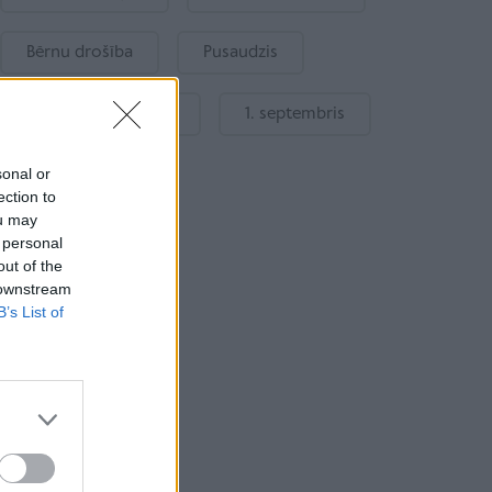
Bērnu drošība
Pusaudzis
Gatavošanās skolai
1. septembris
sonal or
ection to
ou may
 personal
out of the
 downstream
B’s List of