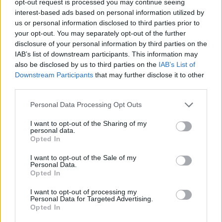
opt-out request is processed you may continue seeing
arī vienkārši lēkāšana bez lecamauklas.
interest-based ads based on personal information utilized by
us or personal information disclosed to third parties prior to
Pūt burbuļus
your opt-out. You may separately opt-out of the further
disclosure of your personal information by third parties on the
Burbuļu pūšana ir metode, kas palīdz stabilizēt
IAB’s list of downstream participants. This information may
elpošanu un atgriezties mierīgākā emocionālā
also be disclosed by us to third parties on the
IAB’s List of
Downstream Participants
that may further disclose it to other
stāvoklī. Tik pat nomierinoša ir ziepju burbuļu
third parties.
ķeršana un spridzināšana.
Personal Data Processing Opt Outs
Nopūt sveci
I want to opt-out of the Sharing of my
personal data.
Sveces pūšana ir vēl viens veids, kā līdzsvarot
Opted In
elpošanu. Aizdedzini sveci un aicini bērnu nopūst
I want to opt-out of the Sale of my
Personal Data.
degli. Pūšanu var atkārtot vairākas reizes. Tas ir
Opted In
vingrinājums, kas domāts dziļās elpošanas
I want to opt-out of processing my
pilnveidošanai. Lielisks veids, lai nomierinātos.
Personal Data for Targeted Advertising.
Opted In