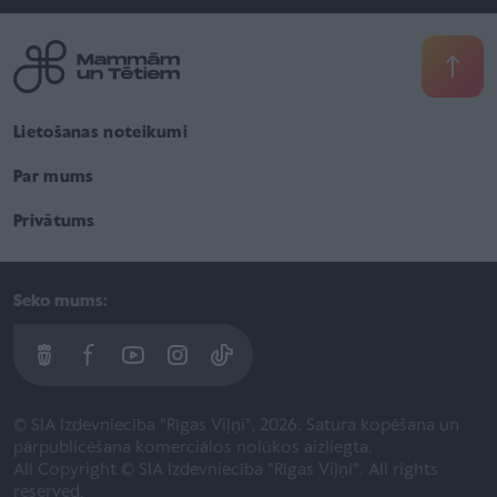
Lietošanas noteikumi
Par mums
Privātums
Seko mums:
© SIA Izdevniecība "Rīgas Viļņi", 2026. Satura kopēšana un
pārpublicēšana komerciālos nolūkos aizliegta.
All Copyright © SIA Izdevniecība "Rīgas Viļņi". All rights
reserved.