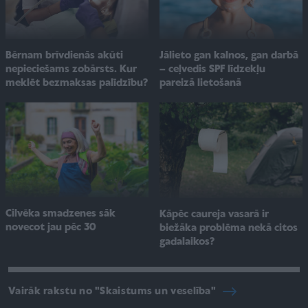
Jālieto gan kalnos, gan darbā
Bērnam brīvdienās akūti
– ceļvedis SPF līdzekļu
nepieciešams zobārsts. Kur
pareizā lietošanā
meklēt bezmaksas palīdzību?
Cilvēka smadzenes sāk
Kāpēc caureja vasarā ir
novecot jau pēc 30
biežāka problēma nekā citos
gadalaikos?
Vairāk rakstu no "Skaistums un veselība"