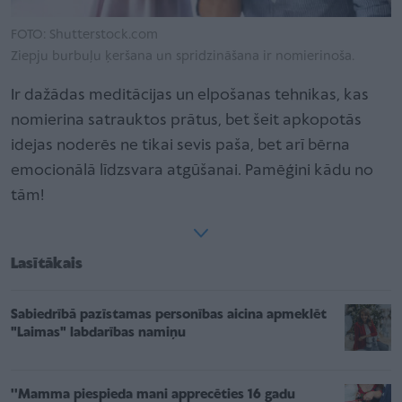
FOTO: Shutterstock.com
Ziepju burbuļu ķeršana un spridzināšana ir nomierinoša.
Ir dažādas meditācijas un elpošanas tehnikas, kas
nomierina satrauktos prātus, bet šeit apkopotās
idejas noderēs ne tikai sevis paša, bet arī bērna
emocionālā līdzsvara atgūšanai. Pamēģini kādu no
tām!
Lasītākais
Sabiedrībā pazīstamas personības aicina apmeklēt
"Laimas" labdarības namiņu
''Mamma piespieda mani apprecēties 16 gadu