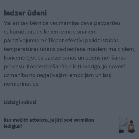
Iedzer ūdeni
Vai arī tev bērnībā vecmāmiņa deva padzerties
cukurūdeni pēc lieliem emocionāliem
pārdzīvojumiem? Tikpat efektīvi palīdz istabas
temperatūras ūdens padzeršana maziem malciņiem,
koncentrējoties uz dzeršanas un ūdens norīšanas
procesu. Koncentrēšanās ir ļoti svarīga, jo novērš
uzmanību no negatīvajām emocijām un ļauj
nomierināties.
Līdzīgi raksti
Kur meklēt atbalstu, ja jūti sevī varmākas
iedīgļus?