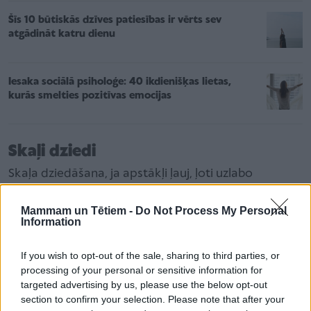
Šīs 10 būtiskās dzīves patiesības ir vērts sev
atgādināt katru dienu
Iesaka sociālā psiholoģe: 40 ikdienišķas lietas,
kurās smelties pozitīvas emocijas
Skaļi dziedi
Skaļa dziedāšana, ja apstākļi ļauj, ļoti uzlabo
garastāvokli
. Jādzied ir skaļi un jāizvēlas kāda no
Mammam un Tētiem -
Do Not Process My Personal
mīļākajām dziesmām.
Information
Palēkā ar lecamauklu
If you wish to opt-out of the sale, sharing to third parties, or
processing of your personal or sensitive information for
Ieslēdz enerģisku mūziku un divas minūtes intensīvi
targeted advertising by us, please use the below opt-out
lec ar lecamauklu. Bērns, protams, dara tāpat. Der
section to confirm your selection. Please note that after your