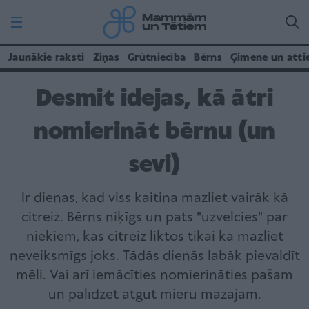
Jaunākie raksti
Ziņas
Grūtniecība
Bērns
Ģimene un atti
Desmit idejas, kā ātri
nomierināt bērnu (un
sevi)
Ir dienas, kad viss kaitina mazliet vairāk kā
citreiz. Bērns niķīgs un pats "uzvelcies" par
niekiem, kas citreiz liktos tikai kā mazliet
neveiksmīgs joks. Tādās dienās labāk pievaldīt
mēli. Vai arī iemācīties nomierināties pašam
un palīdzēt atgūt mieru mazajam.