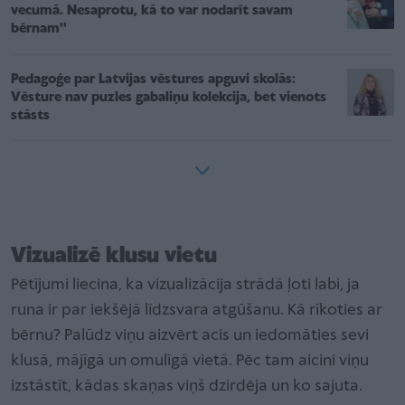
vecumā. Nesaprotu, kā to var nodarīt savam
bērnam''
Pedagoģe par Latvijas vēstures apguvi skolās:
Vēsture nav puzles gabaliņu kolekcija, bet vienots
stāsts
Vizualizē klusu vietu
Pētījumi liecina, ka vizualizācija strādā ļoti labi, ja
runa ir par iekšējā līdzsvara atgūšanu. Kā rīkoties ar
bērnu? Palūdz viņu aizvērt acis un iedomāties sevi
klusā, mājīgā un omulīgā vietā. Pēc tam aicini viņu
izstāstīt, kādas skaņas viņš dzirdēja un ko sajuta.