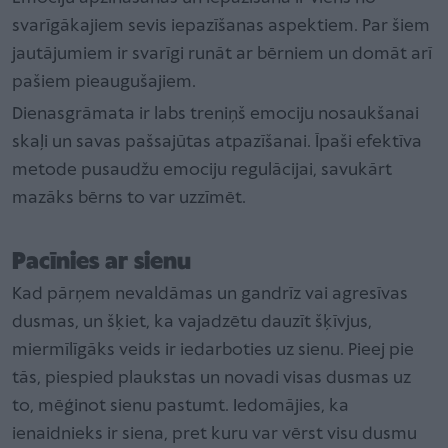
svarīgākajiem sevis iepazīšanas aspektiem. Par šiem
jautājumiem ir svarīgi runāt ar bērniem un domāt arī
pašiem pieaugušajiem.
Dienasgrāmata ir labs treniņš emociju nosaukšanai
skaļi un savas pašsajūtas atpazīšanai. Īpaši efektīva
metode pusaudžu emociju regulācijai, savukārt
mazāks bērns to var uzzīmēt.
Pacīnies ar sienu
Kad pārņem nevaldāmas un gandrīz vai agresīvas
dusmas, un šķiet, ka vajadzētu dauzīt šķīvjus,
miermīlīgāks veids ir iedarboties uz sienu. Pieej pie
tās, piespied plaukstas un novadi visas dusmas uz
to, mēģinot sienu pastumt. Iedomājies, ka
ienaidnieks ir siena, pret kuru var vērst visu dusmu