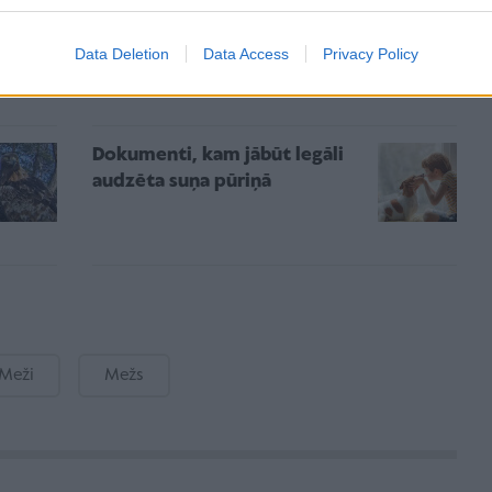
Data Deletion
Data Access
Privacy Policy
Dokumenti, kam jābūt legāli
audzēta suņa pūriņā
Meži
Mežs