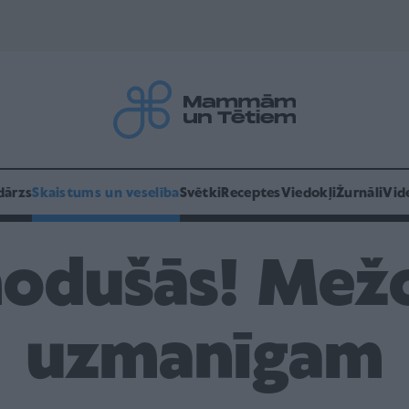
dārzs
Skaistums un veselība
Svētki
Receptes
Viedokļi
Žurnāli
Vid
modušās! Mežo
uzmanīgam