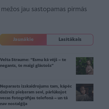
as mežos jau sastopamas pirmās
Jaunākie
Lasītākais
Velta Straume: “Esmu kā vējš – te
negants, te maigi glāstošs”
Neparasts izskaidrojums tam, kāpēc
dažreiz pieķeram sevi, pārlūkojot
vecas fotogrāfijas telefonā – un tā
nav nostalģija