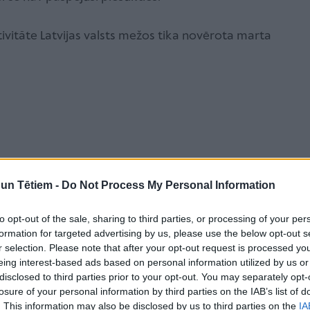
ivitāte Latvijas valsts mežos tika novērota marta
n Tētiem -
Do Not Process My Personal Information
to opt-out of the sale, sharing to third parties, or processing of your per
formation for targeted advertising by us, please use the below opt-out s
r selection. Please note that after your opt-out request is processed y
eing interest-based ads based on personal information utilized by us or
disclosed to third parties prior to your opt-out. You may separately opt-
losure of your personal information by third parties on the IAB’s list of
. This information may also be disclosed by us to third parties on the
IA