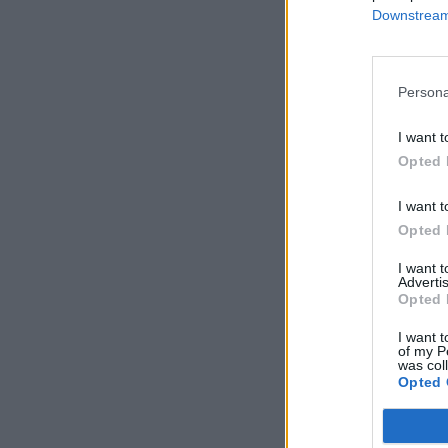
Downstream 
Persona
I want t
Opted 
I want t
Opted 
I want 
Advertis
Opted 
I want t
of my P
was col
Opted 