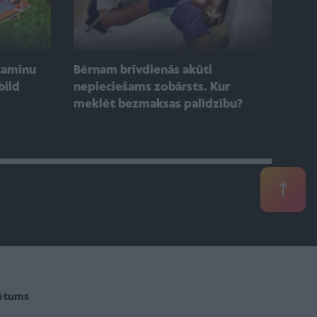
itamīnu
Bērnam brīvdienās akūti
bild
nepieciešams zobārsts. Kur
meklēt bezmaksas palīdzību?
vātums