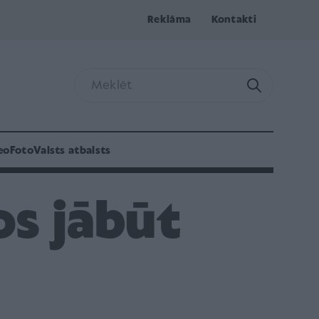
Reklāma
Kontakti
eo
Foto
Valsts atbalsts
s jābūt