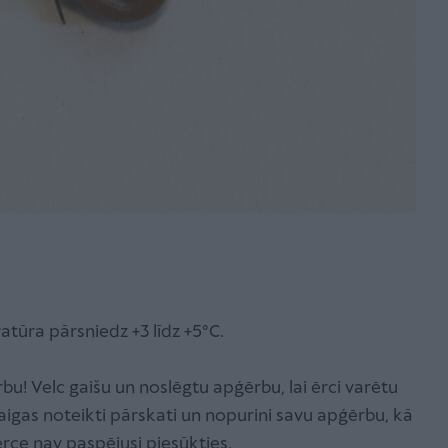
atūra pārsniedz +3 līdz +5°C.
bu! Velc gaišu un noslēgtu apģērbu, lai ērci varētu
aigas noteikti pārskati un nopurini savu apģērbu, kā
rce nav paspējusi piesūkties.