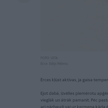
FOTO: LETA
Ērce. Edijs Pālens.
Ērces kļūst aktīvas, ja gaisa temper
Ejot dabā, izvēlies piemērotu apģēr
vieglāk un ātrāk pamanīt. Pēc past
arī pārbaudi vai uz ķermeņa kāda ē