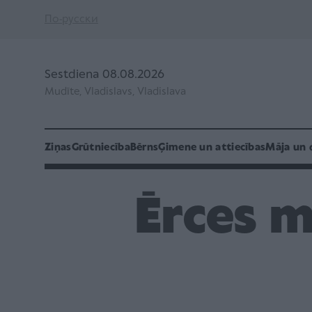
По-русски
Sestdiena 08.08.2026
Mudīte, Vladislavs, Vladislava
Ziņas
Grūtniecība
Bērns
Ģimene un attiecības
Māja un 
Ērces 