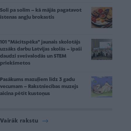
Soli pa solim – kā mājās pagatavot
īstenas angļu brokastis
101 "Mācītspēka" jaunais skolotājs
uzsāks darbu Latvijas skolās – īpaši
daudzi svešvalodās un STEM
priekšmetos
Pasākums mazuļiem līdz 3 gadu
vecumam – Rakstniecības muzejs
aicina pētīt kustoņus
Vairāk rakstu