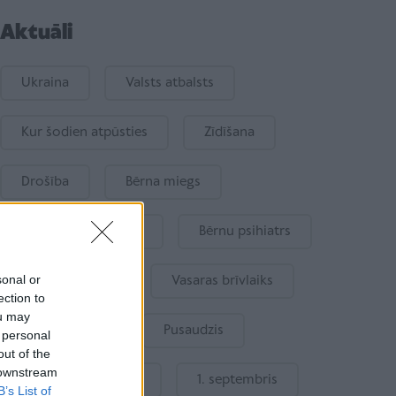
Aktuāli
Ukraina
Valsts atbalsts
Kur šodien atpūsties
Zīdīšana
Drošība
Bērna miegs
Mākslīgais intelekts
Bērnu psihiatrs
sonal or
Bērna emocijas
Vasaras brīvlaiks
ection to
ou may
Bērnu drošība
Pusaudzis
 personal
out of the
 downstream
Gatavošanās skolai
1. septembris
B’s List of