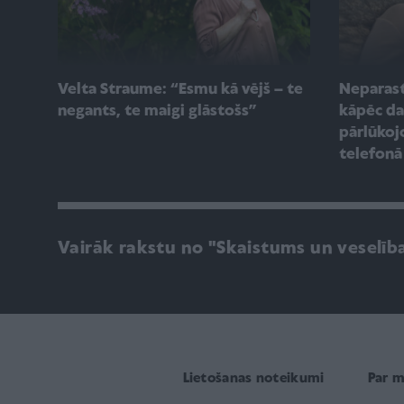
Velta Straume: “Esmu kā vējš – te
Neparast
negants, te maigi glāstošs”
kāpēc da
pārlūkoj
telefonā 
Vairāk rakstu no "Skaistums un veselīb
Lietošanas noteikumi
Par 