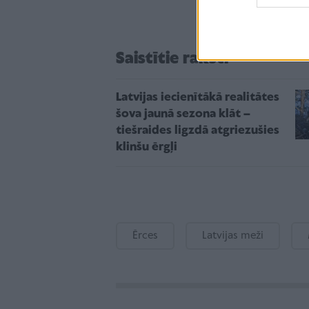
Saistītie raksti
Latvijas iecienītākā realitātes
šova jaunā sezona klāt –
tiešraides ligzdā atgriezušies
klinšu ērgļi
Ērces
Latvijas meži