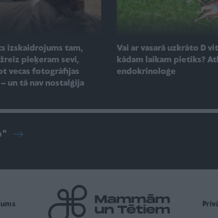
s izskaidrojums tam,
Vai ar vasarā uzkrāto D v
žreiz pieķeram sevi,
kādam laikam pietiks? At
ot vecas fotogrāfijas
endokrinoloģe
– un tā nav nostalģija
a"
mums
Pri