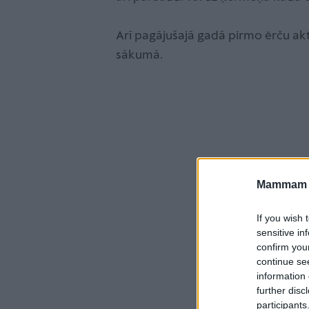
Arī pagājušajā gadā pirmo ērču akt
sākumā.
Mammam u
If you wish 
sensitive in
confirm you
continue se
information 
further disc
participants