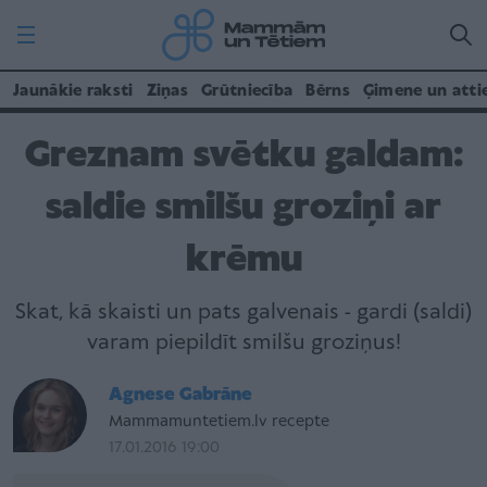
Jaunākie raksti
Ziņas
Grūtniecība
Bērns
Ģimene un atti
Greznam svētku galdam:
saldie smilšu groziņi ar
krēmu
Skat, kā skaisti un pats galvenais - gardi (saldi)
varam piepildīt smilšu groziņus!
Agnese Gabrāne
Mammamuntetiem.lv recepte
17.01.2016 19:00