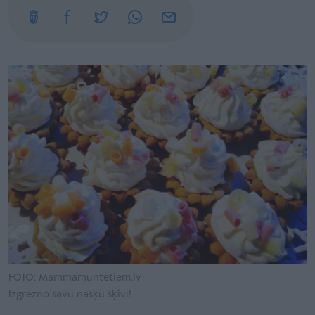
FOTO: Mammamuntetiem.lv
Izgrezno savu našķu šķīvi!