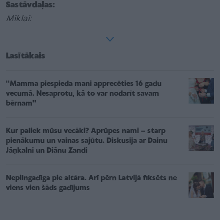
Sastāvdaļas:
​Mīklai:
Lasītākais
''Mamma piespieda mani apprecēties 16 gadu
vecumā. Nesaprotu, kā to var nodarīt savam
bērnam''
Kur paliek mūsu vecāki? Aprūpes nami – starp
pienākumu un vainas sajūtu. Diskusija ar Dainu
Jāņkalni un Diānu Zandi
Nepilngadīga pie altāra. Arī pērn Latvijā fiksēts ne
viens vien šāds gadījums