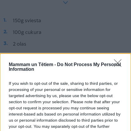
150g sviesta
100g cukura
2 olas
250g miltu
Mammam un Tētiem -
Do Not Process My Personal
vaniļas cukurs
Information
Kremam:
If you wish to opt-out of the sale, sharing to third parties, or
200g saldā krējuma
processing of your personal or sensitive information for
targeted advertising by us, please use the below opt-out
200g maskarpones siera
section to confirm your selection. Please note that after your
opt-out request is processed you may continue seeing
150g pūdercukura
interest-based ads based on personal information utilized by
+ ievārījums, piemēram, svaigas avenes/dzērvenes
us or personal information disclosed to third parties prior to
your opt-out. You may separately opt-out of the further
ar cukuru.