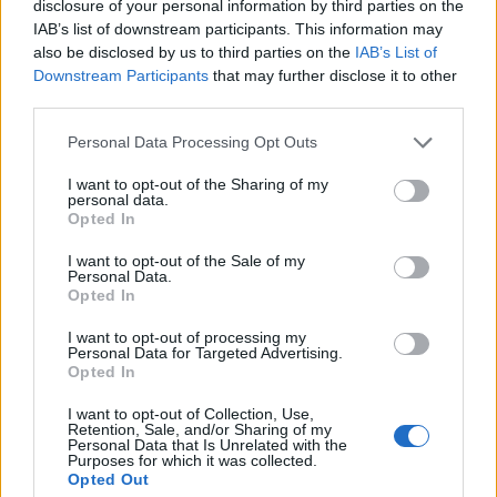
disclosure of your personal information by third parties on the
IAB’s list of downstream participants. This information may
Gatavošana:
also be disclosed by us to third parties on the
IAB’s List of
Downstream Participants
that may further disclose it to other
Mīklai: mīkstu sviestu puto ar cukuru, tad
third parties.
pievieno olas un vaniļu. Pievieno arī miltus.
Personal Data Processing Opt Outs
Mīklai jāsanāk veltnējamai.
I want to opt-out of the Sharing of my
personal data.
Groziņu formiņas iesmērē ar taukvielu un tajos
Opted In
liec mīklu tā, lai vidus paliek tukšs.
I want to opt-out of the Sale of my
Personal Data.
Groziņus liec cepeškrāsnī un cep 180 grādos
Opted In
gatavus.
I want to opt-out of processing my
Personal Data for Targeted Advertising.
Kremam: saputo saldo krējumu ar pūdercukuru,
Opted In
beigās tam pievieno maskarpones sieru.
I want to opt-out of Collection, Use,
Kad groziņi ir atdzisuši, tajos liec tējkaroti
Retention, Sale, and/or Sharing of my
Personal Data that Is Unrelated with the
ievārījuma un virsū ar kūku uzgali spied gatavo
Purposes for which it was collected.
Opted Out
kremu.