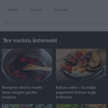
Krēms
Groziņi
Uzkodas
Tev varētu interesēt
Soli pa solim – kā mājās
Kompots atkal ir modē!
pagatavot īstenas angļu
Sešas bezgala gardas
brokastis
receptes