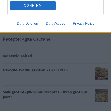
CONFIRM
Dekorē pēc saviem ieskatiem, piemēram, ar
šokolādes gabaliņiem.
Data Deletion
Data Access
Privacy Policy
Lai izdevušies kēksiņi!
Recepte:
Agita Gabrāne
Saistītie raksti
Uzkodas svētku galdam! 27 RECEPTES
Sāļie groziņi - pildījumu receptes + izcep groziņus
pats!