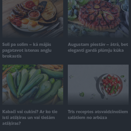
Soli pa solim – kā mājās
Augustam piestāv – ātrā, bet
pagatavot īstenas angļu
eleganti gardā plūmju kūka
brokastis
Kabači vai cukini? Ar ko tie
Trīs receptes atsvaidzinošiem
īsti atšķiras un vai tiešām
salātiem no arbūza
atšķiras?