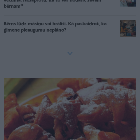
vecumā. Nesaprotu, kā to var nodarīt savam
bērnam''
Bērns lūdz māsiņu vai brālīti. Kā paskaidrot, ka
ģimene pieaugumu neplāno?