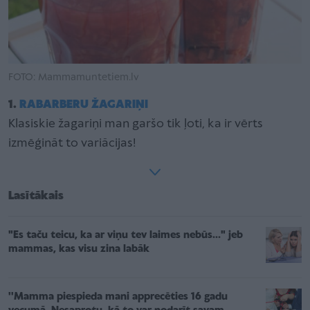
FOTO: Mammamuntetiem.lv
1.
RABARBERU ŽAGARIŅI
Klasiskie žagariņi man garšo tik ļoti, ka ir vērts
izmēģināt to variācijas!
Lasītākais
"Es taču teicu, ka ar viņu tev laimes nebūs..." jeb
mammas, kas visu zina labāk
''Mamma piespieda mani apprecēties 16 gadu