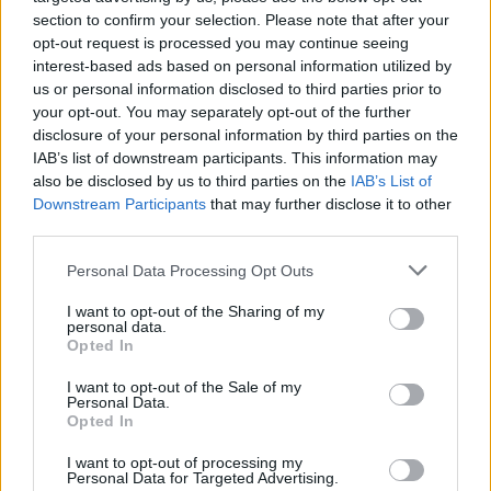
section to confirm your selection. Please note that after your
opt-out request is processed you may continue seeing
interest-based ads based on personal information utilized by
us or personal information disclosed to third parties prior to
your opt-out. You may separately opt-out of the further
disclosure of your personal information by third parties on the
IAB’s list of downstream participants. This information may
also be disclosed by us to third parties on the
IAB’s List of
Downstream Participants
that may further disclose it to other
3.
RABARBERU KOMPOTS
vai
KLASISKAIS
third parties.
RABARBERU ĶĪSELIS
Rabarberu sezonā vienu vai otru rabarberu dzērienu
Personal Data Processing Opt Outs
noteikti ir jāuzvāra. Atceries, ka rabarberi lieliski
I want to opt-out of the Sharing of my
personal data.
sader ar zemenēm, tāpēc, kolīdz gatavas pirmās
Opted In
ogas, ir vērts tās piemest kādam rabarberu
I want to opt-out of the Sale of my
ēdienam.
Personal Data.
Opted In
I want to opt-out of processing my
Personal Data for Targeted Advertising.