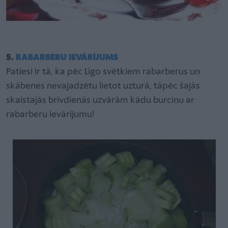
5.
RABARBERU IEVĀRĪJUMS
Patiesi ir tā, ka pēc Līgo svētkiem rabarberus un
skābenes nevajadzētu lietot uzturā, tāpēc šajās
skaistajās brīvdienās uzvārām kādu burciņu ar
rabarberu ievārījumu!