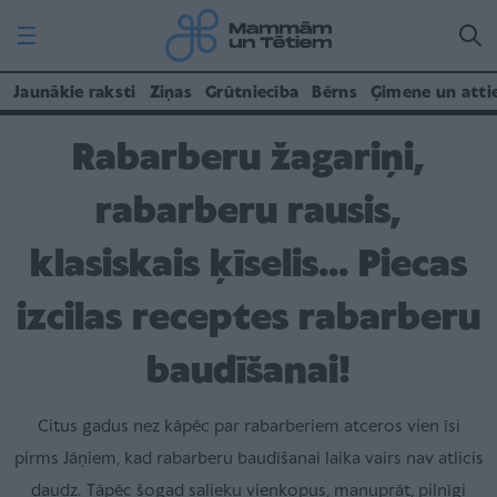
Jaunākie raksti
Ziņas
Grūtniecība
Bērns
Ģimene un atti
Rabarberu žagariņi,
rabarberu rausis,
klasiskais ķīselis... Piecas
izcilas receptes rabarberu
baudīšanai!
Citus gadus nez kāpēc par rabarberiem atceros vien īsi
pirms Jāņiem, kad rabarberu baudīšanai laika vairs nav atlicis
daudz. Tāpēc šogad salieku vienkopus, manuprāt, pilnīgi