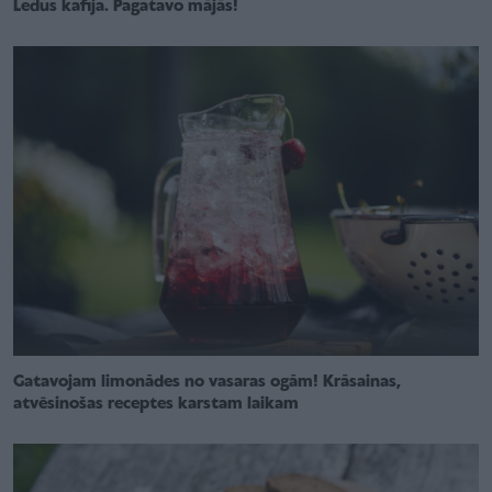
Ledus kafija. Pagatavo mājās!
Gatavojam limonādes no vasaras ogām! Krāsainas,
atvēsinošas receptes karstam laikam