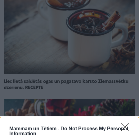
Liec lietā saldētās ogas un pagatavo karsto Ziemassvētku
dzērienu. RECEPTE
Mammam un Tētiem -
Do Not Process My Personal
Information