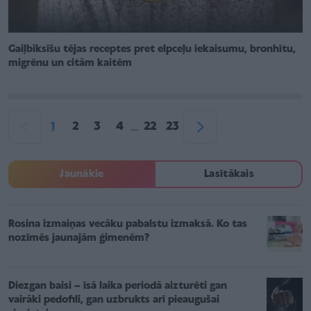
Gaiļbiksīšu tējas receptes pret elpceļu iekaisumu, bronhītu,
migrēnu un citām kaitēm
1
2
3
4
22
23
...
Jaunākie
Lasītākais
Rosina izmaiņas vecāku pabalstu izmaksā. Ko tas
nozīmēs jaunajām ģimenēm?
Diezgan baisi – īsā laika periodā aizturēti gan
vairāki pedofili, gan uzbrukts arī pieaugušai