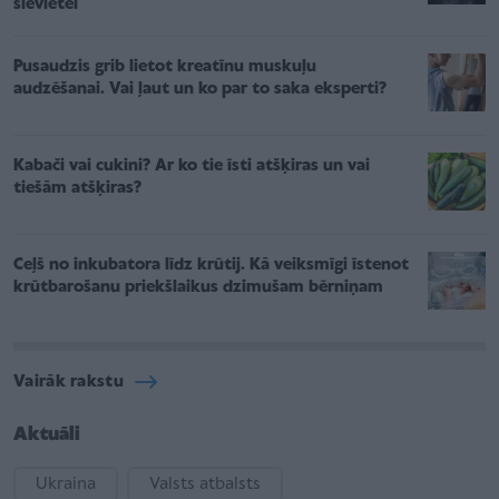
sievietei
Pusaudzis grib lietot kreatīnu muskuļu
audzēšanai. Vai ļaut un ko par to saka eksperti?
Kabači vai cukini? Ar ko tie īsti atšķiras un vai
tiešām atšķiras?
Ceļš no inkubatora līdz krūtij. Kā veiksmīgi īstenot
krūtbarošanu priekšlaikus dzimušam bērniņam
Vairāk rakstu
Aktuāli
Ukraina
Valsts atbalsts