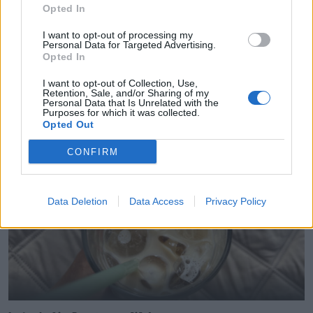
Opted In
I want to opt-out of processing my
Personal Data for Targeted Advertising.
Opted In
Laiks sākt iztukšot saldētavu! Aromātiskais un sildošais
zemeņu-piparmētru dzēriens. RECEPTE
I want to opt-out of Collection, Use,
Retention, Sale, and/or Sharing of my
Personal Data that Is Unrelated with the
Purposes for which it was collected.
Opted Out
CONFIRM
Data Deletion
Data Access
Privacy Policy