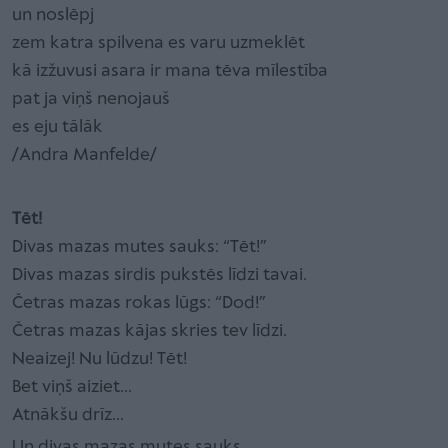
un noslēpj
zem katra spilvena es varu uzmeklēt
kā izžuvusi asara ir mana tēva mīlestība
pat ja viņš nenojauš
es eju tālāk
/Andra Manfelde/
Tēt!
Divas mazas mutes sauks: “Tēt!”
Divas mazas sirdis pukstēs līdzi tavai.
Četras mazas rokas lūgs: “Dod!”
Četras mazas kājas skries tev līdzi.
Neaizej! Nu lūdzu! Tēt!
Bet viņš aiziet...
Atnākšu drīz...
Un divas mazas mutes sauks...