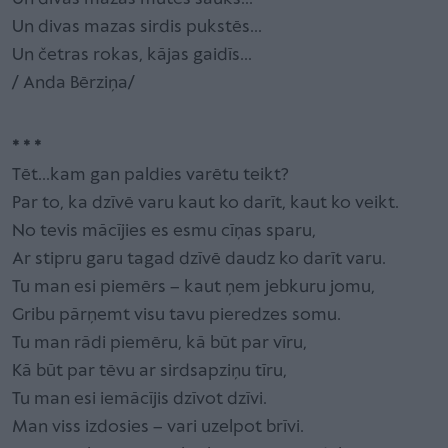
Un divas mazas sirdis pukstēs...
Un četras rokas, kājas gaidīs...
/ Anda Bērziņa/
* * *
Tēt...kam gan paldies varētu teikt?
Par to, ka dzīvē varu kaut ko darīt, kaut ko veikt.
No tevis mācījies es esmu cīņas sparu,
Ar stipru garu tagad dzīvē daudz ko darīt varu.
Tu man esi piemērs – kaut ņem jebkuru jomu,
Gribu pārņemt visu tavu pieredzes somu.
Tu man rādi piemēru, kā būt par vīru,
Kā būt par tēvu ar sirdsapziņu tīru,
Tu man esi iemācījis dzīvot dzīvi.
Man viss izdosies – vari uzelpot brīvi.