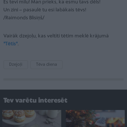
Es tevi mīlu! Man prieks, ka esmu tavs dēls!
Un zini – pasaulē tu esi labākais tēvs!
/Raimonds Blisiņš/
Vairāk dzejoļu, kas veltīti tētim meklē krājumā
"Tētis"
.
Dzejoļi
Tēva diena
Tev varētu interesēt