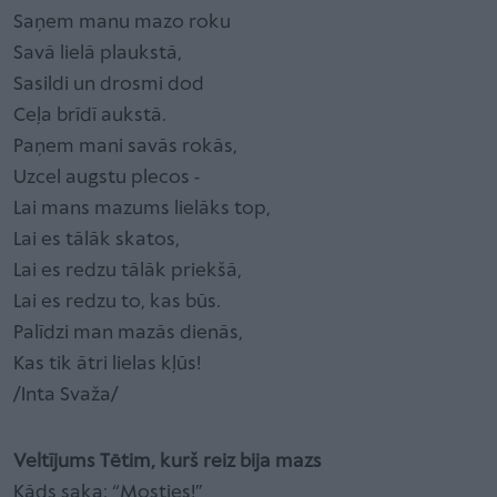
Saņem manu mazo roku
Savā lielā plaukstā,
Sasildi un drosmi dod
Ceļa brīdī aukstā.
Paņem mani savās rokās,
Uzcel augstu plecos -
Lai mans mazums lielāks top,
Lai es tālāk skatos,
Lai es redzu tālāk priekšā,
Lai es redzu to, kas būs.
Palīdzi man mazās dienās,
Kas tik ātri lielas kļūs!
/Inta Svaža/
Veltījums Tētim, kurš reiz bija mazs
Kāds saka: “Mosties!”