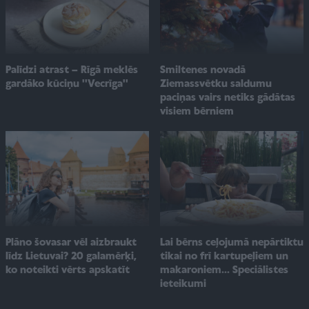
Smiltenes novadā
Palīdzi atrast – Rīgā meklēs
Ziemassvētku saldumu
gardāko kūciņu ''Vecrīga''
paciņas vairs netiks gādātas
visiem bērniem
Plāno šovasar vēl aizbraukt
Lai bērns ceļojumā nepārtiktu
līdz Lietuvai? 20 galamērķi,
tikai no frī kartupeļiem un
ko noteikti vērts apskatīt
makaroniem... Speciālistes
ieteikumi