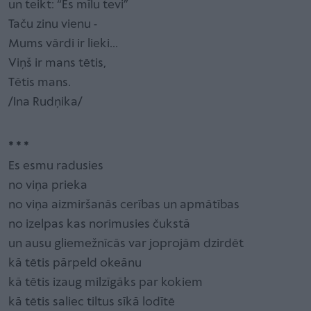
un teikt: “Es mīlu tevi”
Taču zinu vienu -
Mums vārdi ir lieki...
Viņš ir mans tētis,
Tētis mans.
/Ina Rudņika/
* * *
Es esmu radusies
no viņa prieka
no viņa aizmiršanās cerības un apmātības
no izelpas kas norimusies čukstā
un ausu gliemežnīcās var joprojām dzirdēt
kā tētis pārpeld okeānu
kā tētis izaug milzīgāks par kokiem
kā tētis saliec tiltus sīkā lodītē