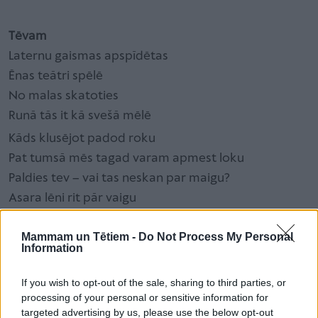
Tēvam
Laternu gaismas apspīdētas
Ēnas teātri spēlē
No malas skatoties
Runā tās it kā svešā mēlē
Kāds klusējot padod roku
Pat tumsā mēs tagad varam apmest loku
Paldies tev – vai tas neskan par maigu?
Asara lēni rit pār vaigu
/Dace Grieze/
Mammam un Tētiem -
Do Not Process My Personal
Information
Tēva asinis
If you wish to opt-out of the sale, sharing to third parties, or
Es esmu tāda, kāda esmu, -
processing of your personal or sensitive information for
Tik stipra skumjās,
targeted advertising by us, please use the below opt-out