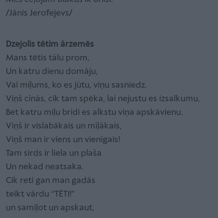
/Jānis Jerofejevs/
Dzejolis tētim ārzemēs
Mans tētis tālu prom,
Un katru dienu domāju,
Vai mīļums, ko es jūtu, viņu sasniedz.
Viņš cīnās, cik tam spēka, lai nejustu es izsalkumu,
Bet katru mīļu brīdi es alkstu viņa apskāvienu.
Viņš ir vislabākais un mīļākais,
Viņš man ir viens un vienīgais!
Tam sirds ir liela un plaša
Un nekad neatsaka.
Cik reti gan man gadās
teikt vārdu “TĒTI!”
un samīļot un apskaut,