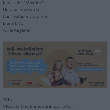
Kāds saka “Mosties!”
Un sauc tevi vārdā.
Caur baltiem aizkariem
Diena krīt.
/Dina Kāgane/
Tētis
Visus darbus, kurus darīt nav spēka