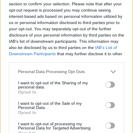
Tik mīļa mīlestībā,
section to confirm your selection. Please note that after your
opt-out request is processed you may continue seeing
Tik patiesa jūtās,
interest-based ads based on personal information utilized by
Tik spēcīga darbos,
us or personal information disclosed to third parties prior to
Tik skaista cerībās.
your opt-out. You may separately opt-out of the further
disclosure of your personal information by third parties on the
Es esmu tēva mīlestība,
IAB’s list of downstream participants. This information may
Tēva cerība,
also be disclosed by us to third parties on the
IAB’s List of
Tēva spēka avots!
Downstream Participants
that may further disclose it to other
third parties.
/Zane Sāviča/
Personal Data Processing Opt Outs
* * *
I want to opt-out of the Sharing of my
personal data.
Katrs no mums -
Opted In
Dēls!
I want to opt-out of the Sale of my
Mazdēls!
Personal Data.
Vectēvs!
Opted In
Un tēvs!
I want to opt-out of processing my
Personal Data for Targeted Advertising.
Katrs no mums tik īpašs un svēts,
Opted In