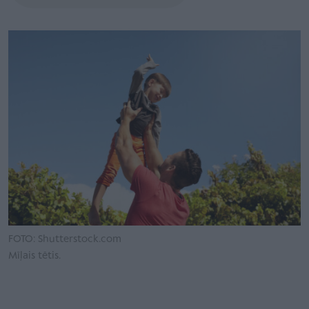
FOTO: Shutterstock.com
Mīļais tētis.