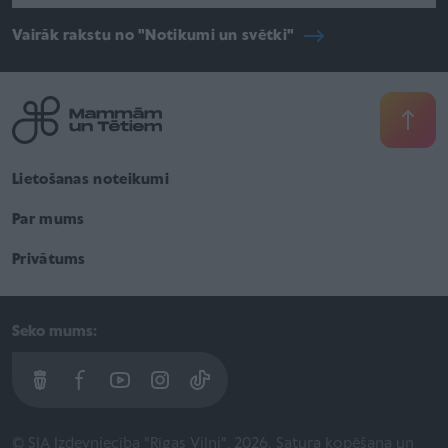
Vairāk rakstu no "Notikumi un svētki"
Lietošanas noteikumi
Par mums
Privātums
Seko mums:
© SIA Izdevniecība "Rīgas Viļņi", 2026. Satura kopēšana un