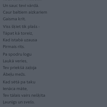
Un sauc tevi vārdā.
Caur baltiem aizkariem
Gaisma krīt.
Viss šķiet tik plašs -
Tāpat kā toreiz,
Kad istabā uzausa
Pirmais rīts.
Pa spodru logu
Laukā veries,
Tev priekšā zaļoja
Ābeļu mežs.
Kad sētā pa taku
Ienāca māte,
Tev tālais vairs nešķita
Ļaunīgs un svešs.