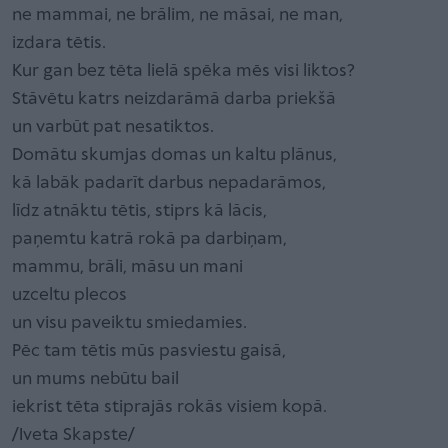
ne mammai, ne brālim, ne māsai, ne man,
izdara tētis.
Kur gan bez tēta lielā spēka mēs visi liktos?
Stāvētu katrs neizdarāmā darba priekšā
un varbūt pat nesatiktos.
Domātu skumjas domas un kaltu plānus,
kā labāk padarīt darbus nepadarāmos,
līdz atnāktu tētis, stiprs kā lācis,
paņemtu katrā rokā pa darbiņam,
mammu, brāli, māsu un mani
uzceltu plecos
un visu paveiktu smiedamies.
Pēc tam tētis mūs pasviestu gaisā,
un mums nebūtu bail
iekrist tēta stiprajās rokās visiem kopā.
/Iveta Skapste/