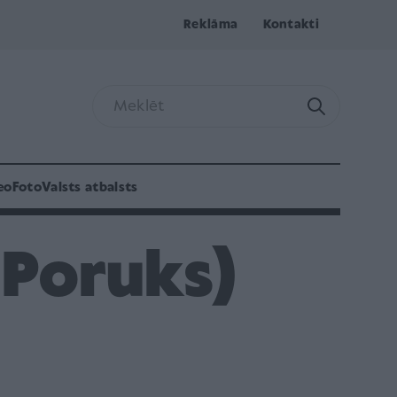
Reklāma
Kontakti
eo
Foto
Valsts atbalsts
 Poruks)