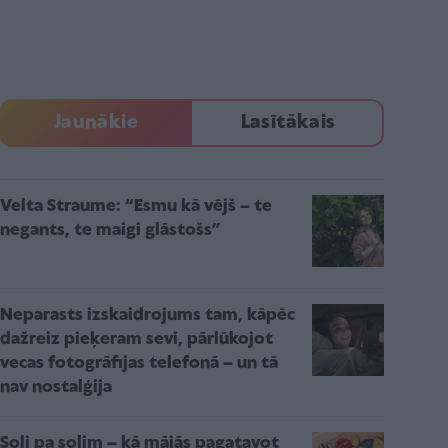
Jaunākie
Lasītākais
Velta Straume: “Esmu kā vējš – te
negants, te maigi glāstošs”
Neparasts izskaidrojums tam, kāpēc
dažreiz pieķeram sevi, pārlūkojot
vecas fotogrāfijas telefonā – un tā
nav nostalģija
Soli pa solim – kā mājās pagatavot