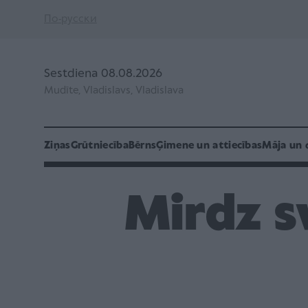
По-русски
Sestdiena 08.08.2026
Mudīte, Vladislavs, Vladislava
Ziņas
Grūtniecība
Bērns
Ģimene un attiecības
Māja un 
Mirdz s