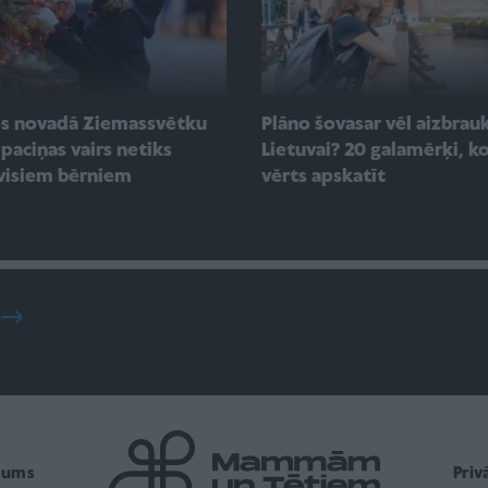
es novadā Ziemassvētku
Plāno šovasar vēl aizbrauk
paciņas vairs netiks
Lietuvai? 20 galamērķi, ko
visiem bērniem
vērts apskatīt
mums
Pri