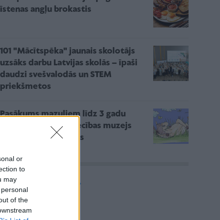
īstenas angļu brokastis
101 "Mācītspēka" jaunais skolotājs
uzsāks darbu Latvijas skolās – īpaši
daudzi svešvalodās un STEM
priekšmetos
Pasākums mazuļiem līdz 3 gadu
vecumam – Rakstniecības muzejs
aicina pētīt kustoņus
sonal or
ection to
ou may
Vairāk rakstu
 personal
out of the
 downstream
Aktuāli