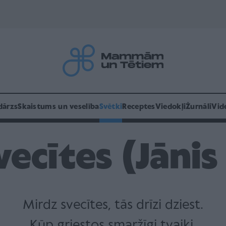
dārzs
Skaistums un veselība
Svētki
Receptes
Viedokļi
Žurnāli
Vid
vecītes (Jānis
Mirdz svecītes, tās drīzi dziest.
Kūp griestos smaržīgi tvaiki,