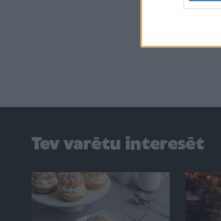
Tev varētu interesēt