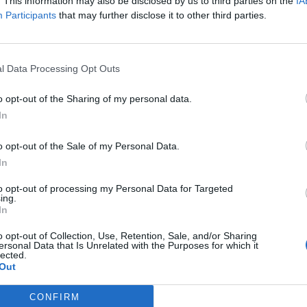
. This information may also be disclosed by us to third parties on the
IA
Participants
that may further disclose it to other third parties.
,
l Data Processing Opt Outs
o opt-out of the Sharing of my personal data.
In
o opt-out of the Sale of my Personal Data.
In
to opt-out of processing my Personal Data for Targeted
ing.
In
o opt-out of Collection, Use, Retention, Sale, and/or Sharing
ma
ersonal Data that Is Unrelated with the Purposes for which it
lected.
Out
CONFIRM