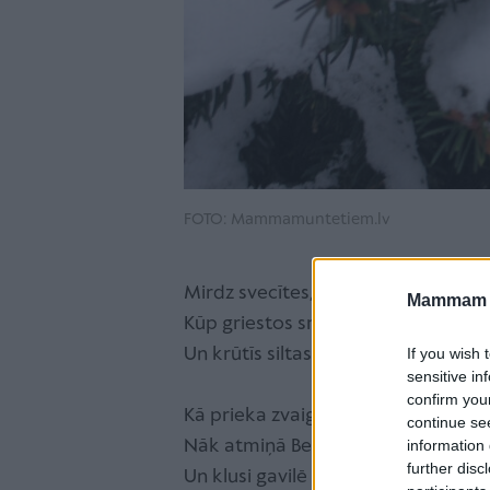
FOTO: Mammamuntetiem.lv
Mirdz svecītes, tās drīzi dziest.
Mammam u
Kūp griestos smaržīgi tvaiki,
Un krūtīs siltas jūtas briest.
If you wish 
sensitive in
confirm you
Kā prieka zvaigznes logos mirdz,
continue se
Nāk atmiņā Betlēmes laiki,
information 
further disc
Un klusi gavilē mazās sirds.