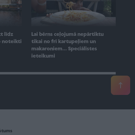
t līdz
Lai bērns ceļojumā nepārtiktu
 noteikti
tikai no frī kartupeļiem un
makaroniem... Speciālistes
ieteikumi
vātums