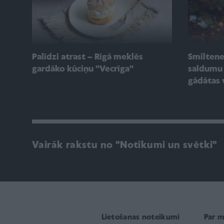
Palīdzi atrast – Rīgā meklēs
Smilten
gardāko kūciņu ''Vecrīga''
saldumu 
gādātas 
Vairāk rakstu no "Notikumi un svētki"
Lietošanas noteikumi
Par 