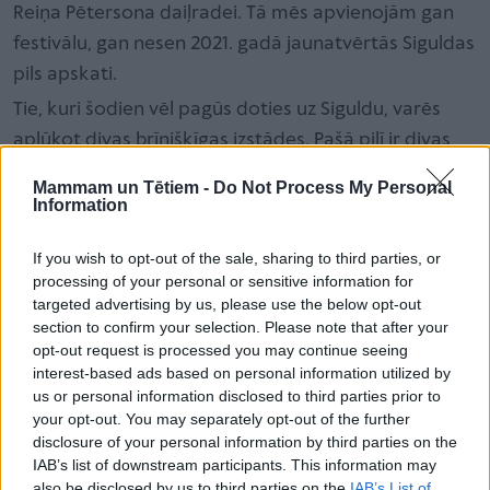
Reiņa Pētersona daiļradei. Tā mēs apvienojām gan
festivālu, gan nesen 2021. gadā jaunatvērtās Siguldas
pils apskati.
Tie, kuri šodien vēl pagūs doties uz Siguldu, varēs
aplūkot divas brīnišķīgas izstādes. Pašā pilī ir divas
nelielas zāles, veltītas “Jūras ļaundaru laboratorijai”.
Mammam un Tētiem -
Do Not Process My Personal
Tajā var aplūkot dažādus atkritumu mošķus, kas
Information
apdzīvo jūras dzelmi cilvēku radītā piesārņojuma
If you wish to opt-out of the sale, sharing to third parties, or
dēļ, un uzzināt, kā novērst šo mošķu rašanos.
processing of your personal or sensitive information for
Četrgadīgajai ekspertei vislabāk patika indīgā
targeted advertising by us, please use the below opt-out
Tabterija jeb radība no veciem medikamentiem un
section to confirm your selection. Please note that after your
opt-out request is processed you may continue seeing
izlietotām baterijām. Viņas mammai - izsmēķu
interest-based ads based on personal information utilized by
mūdzis jeb Izdūmenis. Šī izstāde bija vairāk ar
us or personal information disclosed to third parties prior to
actiņām skatāma, taču tajā ir pieklājīga apjoma
your opt-out. You may separately opt-out of the further
disclosure of your personal information by third parties on the
lasītava, kur var izšķirstīt
ekoloģijai
veltītās bērnu
IAB’s list of downstream participants. This information may
grāmatas.
also be disclosed by us to third parties on the
IAB’s List of