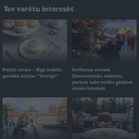
Tev varētu interesēt
Smiltenes novadā
Palīdzi atrast – Rīgā meklēs
Ziemassvētku saldumu
gardāko kūciņu ''Vecrīga''
paciņas vairs netiks gādātas
visiem bērniem