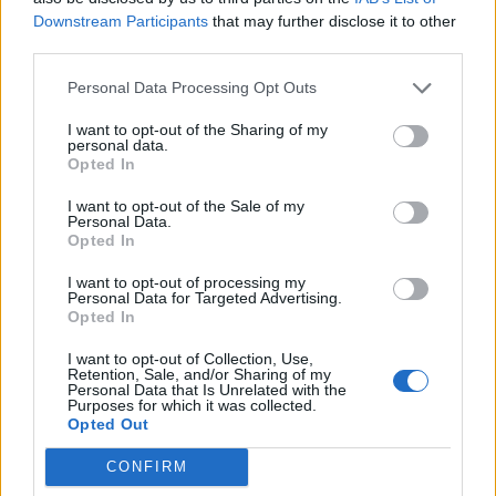
Downstream Participants
that may further disclose it to other
Lai padarbotos ar rociņām, ne tikai actiņām,
third parties.
devāmies uz zīmuļskaidiņu darbnīcu, kurai par
iedvesmu kalpoja Reiņa Pētersona ilustrētais Kārļa
Personal Data Processing Opt Outs
Vērdiņa dzejas krājums “Tētis”. Gaidot, kamēr
I want to opt-out of the Sharing of my
personal data.
nožūst līme uz darbiņiem, bērni var izdauzīties ar
Opted In
vingrošanas bumbām.
I want to opt-out of the Sale of my
Pēc mazas Siguldas saldējuma pauzes aplūkojām
Personal Data.
Opted In
Reiņa Pētersona grāmatu ilustrāciju izstādi Dīķa
mājā. Un tur nu gan bija ko redzēt un darīt! Piecās
I want to opt-out of processing my
Personal Data for Targeted Advertising.
“Pētersona arhipelāga” saliņās var nokļūt Lupatiņu
Opted In
namiņā, Neguļas skapī un atstāt savu ziņu kopīgā
I want to opt-out of Collection, Use,
avīzē vai uzzīmēt savu dusmīgā kaimiņa portretu.
Retention, Sale, and/or Sharing of my
Personal Data that Is Unrelated with the
Iesakām!
Purposes for which it was collected.
Opted Out
Ar to arī ekspertu grupas enerģija bija izsmelta, bet
citu gadu apņemamies celties un velties ātrāk!
CONFIRM