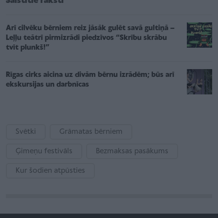
Saistītie raksti
Arī cilvēku bērniem reiz jāsāk gulēt savā gultiņā –
Leļļu teātrī pirmizrādi piedzīvos “Skrību skrābu
tvīt plunkš!”
Rīgas cirks aicina uz divām bērnu izrādēm; būs arī
ekskursijas un darbnīcas
Svētki
Grāmatas bērniem
Ģimeņu festivāls
Bezmaksas pasākums
Kur šodien atpūsties