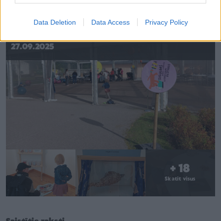
Data Deletion
Data Access
Privacy Policy
22 FOTO
Siguldas bērnu un jauniešu literatūras festivāls
27.09.2025
+ 18
Skatīt visus