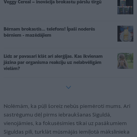
Veggy Cereal – inovācija brokastu pārslu tirgū
Bērnam brokastīs... telefons! Īpaši noderēs
bērniem - mazēdājiem
Līdz ar pavasari klāt arī alerģijas. Kas ikvienam
jāzina par organisma reakciju uz nelabvēlīgām
vielām?
Nolēmām, ka pūļi šoreiz nebūs piemēroti mums. Arī
sastrēgumu dēļ pirms iebraukšanas Siguldā,
vienojāmies, ka fokusēsimies tikai uz pasākumiem
Siguldas pilī, turklāt mūsmājās iemīļotā mākslinieka