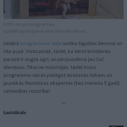
FOTO: no personīgā arhīva
Izstādes aplūkojamas abas festivāla dienas.
Lielākā
programmas daļa
notika Siguldas Devonā un
rīta pusē. Visticamāk, tādēļ, ka bērni brīvdienās
parasti ir augšā agri, un pēcpusdienā jau čuč
diendusu. Tikai ne mūsmājās, tādēļ mūsu
programmu nācās pielāgot ierašanās laikam un
jaunākās literatūras ekspertes (bez mēneša 5 gadi)
uzmanības noturībai.
Lasītākais