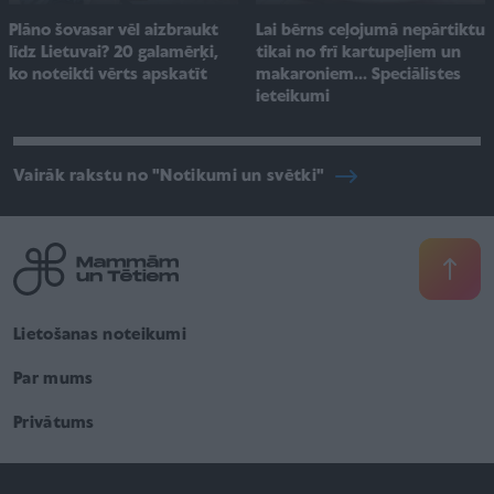
Plāno šovasar vēl aizbraukt
Lai bērns ceļojumā nepārtiktu
līdz Lietuvai? 20 galamērķi,
tikai no frī kartupeļiem un
ko noteikti vērts apskatīt
makaroniem... Speciālistes
ieteikumi
Vairāk rakstu no "Notikumi un svētki"
Lietošanas noteikumi
Par mums
Privātums