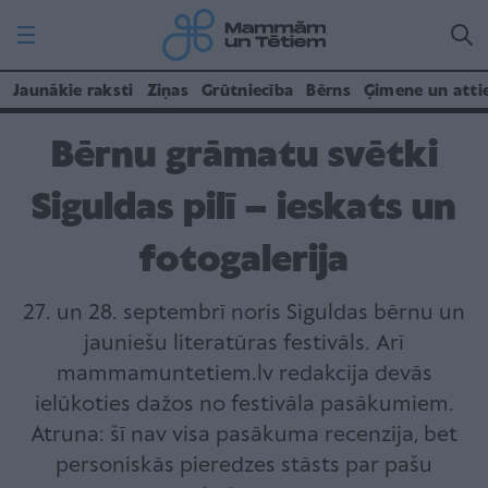
Jaunākie raksti
Ziņas
Grūtniecība
Bērns
Ģimene un atti
Bērnu grāmatu svētki
Siguldas pilī – ieskats un
fotogalerija
27. un 28. septembrī noris Siguldas bērnu un
jauniešu literatūras festivāls. Arī
mammamuntetiem.lv redakcija devās
ielūkoties dažos no festivāla pasākumiem.
Atruna: šī nav visa pasākuma recenzija, bet
personiskās pieredzes stāsts par pašu