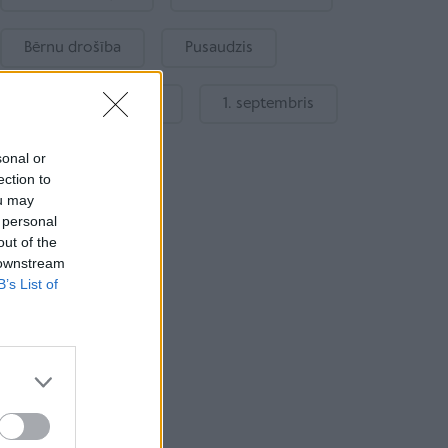
Bērnu drošība
Pusaudzis
Gatavošanās skolai
1. septembris
sonal or
ection to
ou may
 personal
out of the
 downstream
B’s List of