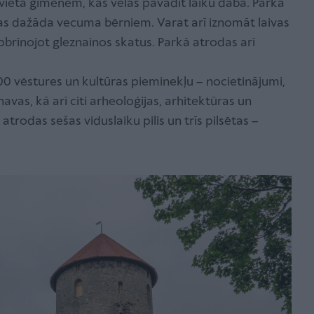
a vieta ģimenēm, kas vēlas pavadīt laiku dabā. Parkā
as dažāda vecuma bērniem. Varat arī iznomāt laivas
apbrīnojot gleznainos skatus. Parkā atrodas arī
00 vēstures un kultūras pieminekļu – nocietinājumi,
navas, kā arī citi arheoloģijas, arhitektūras un
trodas sešas viduslaiku pilis un trīs pilsētas –