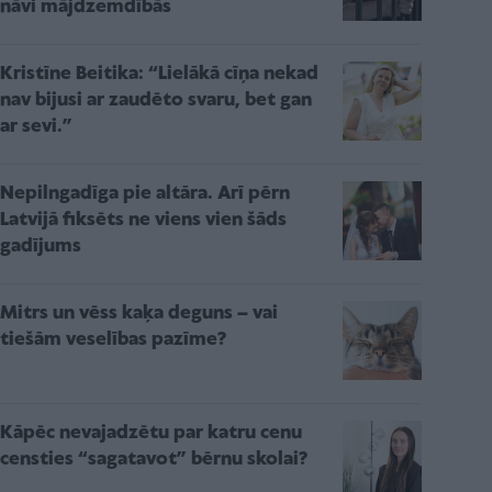
nāvi mājdzemdībās
Kristīne Beitika: “Lielākā cīņa nekad
nav bijusi ar zaudēto svaru, bet gan
ar sevi.”
Nepilngadīga pie altāra. Arī pērn
Latvijā fiksēts ne viens vien šāds
gadījums
Mitrs un vēss kaķa deguns – vai
tiešām veselības pazīme?
Kāpēc nevajadzētu par katru cenu
censties “sagatavot” bērnu skolai?