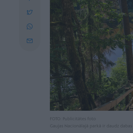
FOTO: Publicitātes foto
Gaujas Nacionālajā parkā ir daudz daba