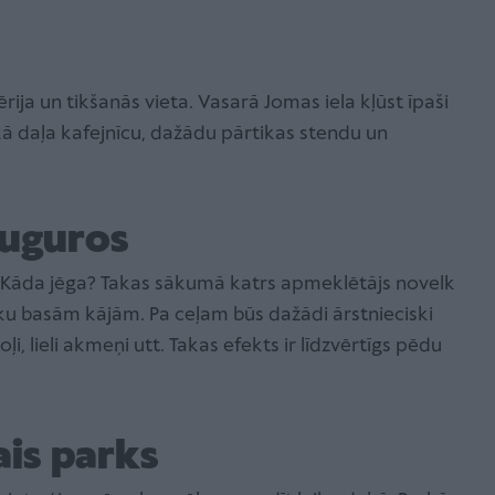
rtērija un tikšanās vieta. Vasarā Jomas iela kļūst īpaši
lākā daļa kafejnīcu, dažādu pārtikas stendu un
auguros
u. Kāda jēga? Takas sākumā katrs apmeklētājs novelk
u basām kājām. Pa ceļam būs dažādi ārstnieciski
 oļi, lieli akmeņi utt. Takas efekts ir līdzvērtīgs pēdu
ais parks