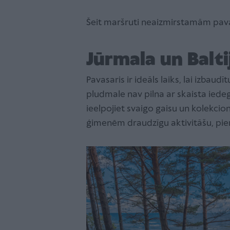
Šeit maršruti neaizmirstamām pav
Jūrmala un Balti
Pavasaris ir ideāls laiks, lai izba
pludmale nav pilna ar skaista iede
ieelpojiet svaigo gaisu un kolekcion
ģimenēm draudzīgu aktivitāšu, pie