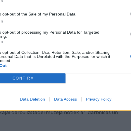
In
ts uz mežu un līci.
o opt-out of the Sale of my Personal Data.
ā ir vairāk nekā 10 milzu purvi, caur kuriem ir
In
as no koka dēļiem. Un viena no šīm takām ir
ti tur ir saulrietā un rītausmā. Takas apmeklējums ir
to opt-out of processing my Personal Data for Targeted
ing.
iem un pat ar suni pavadā. Ir divi maršruti 1,5 un 3,5
In
o opt-out of Collection, Use, Retention, Sale, and/or Sharing
ersonal Data that Is Unrelated with the Purposes for which it
vena latviešu dzejniece. Dzejnieces
mājā-muzejā
lected.
Out
 sadzīves priekšmeti, kas aizvedīs apmeklētāju 120
 arī vairākas kaķu hologrammas.
CONFIRM
a studija
.
Paņēmienu, kādā gleznu autors strādā,
Data Deletion
Data Access
Privacy Policy
smu”. Dažādos apgaismojuma apstākļos gleznu var
skajai darbu izstādei muzejā notiek arī darbnīcas un