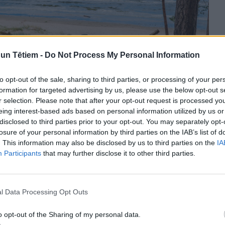
n Tētiem -
Do Not Process My Personal Information
to opt-out of the sale, sharing to third parties, or processing of your per
formation for targeted advertising by us, please use the below opt-out s
r selection. Please note that after your opt-out request is processed y
eing interest-based ads based on personal information utilized by us or
disclosed to third parties prior to your opt-out. You may separately opt-
losure of your personal information by third parties on the IAB’s list of
. This information may also be disclosed by us to third parties on the
IA
Participants
that may further disclose it to other third parties.
s iespējas Jūrmalā:
l Data Processing Opt Outs
o opt-out of the Sharing of my personal data.
taka
, kas ved cauri smilšu kāpām un priežu mežiem.