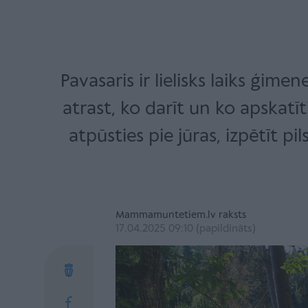
Pavasaris ir lielisks laiks ģim
atrast, ko darīt un ko apskatīt
atpūsties pie jūras, izpētīt p
Mammamuntetiem.lv raksts
17.04.2025 09:10 (papildināts)