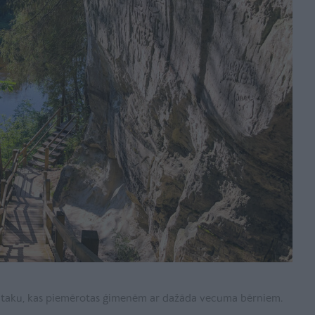
s taku, kas piemērotas ģimenēm ar dažāda vecuma bērniem.