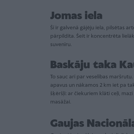
Jomas iela
Šī ir galvenā gājēju iela, pilsētas a
pārpildīta. Šeit ir koncentrēta lie
suvenīru.
Baskāju taka K
To sauc arī par veselības maršrut
apavus un nākamos 2 km iet pa tak
šķēršļi: ar čiekuriem klāti ceļi, mazi
masāžai.
Gaujas Nacionāl