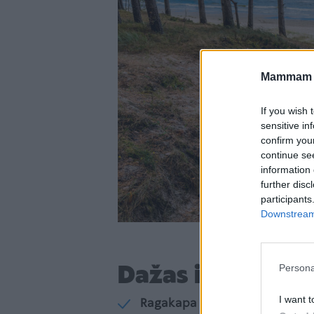
Mammam u
If you wish 
sensitive in
confirm you
continue se
information 
further disc
participants
Downstream 
Dažas iespaidīga
Persona
I want t
Ragakapa dabas parks.
Dabas 