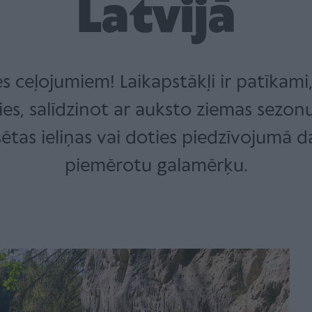
Latvijā
enes ceļojumiem! Laikapstākļi ir patīkam
ies, salīdzinot ar auksto ziemas sezonu
ilsētas ieliņas vai doties piedzīvojumā
piemērotu galamērķu.