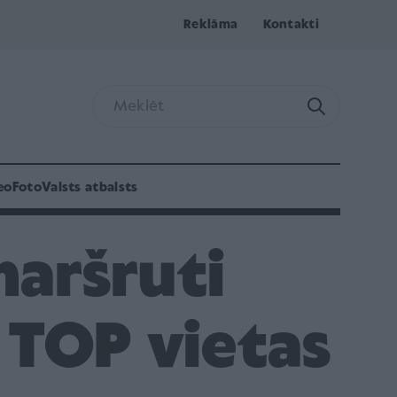
Reklāma
Kontakti
eo
Foto
Valsts atbalsts
maršruti
TOP vietas