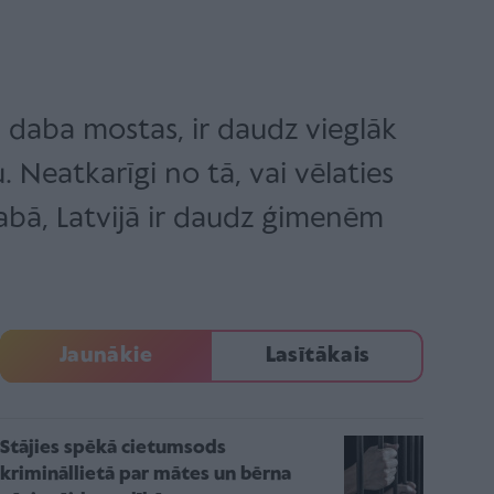
i, daba mostas, ir daudz vieglāk
. Neatkarīgi no tā, vai vēlaties
 dabā, Latvijā ir daudz ģimenēm
Jaunākie
Lasītākais
Stājies spēkā cietumsods
krimināllietā par mātes un bērna