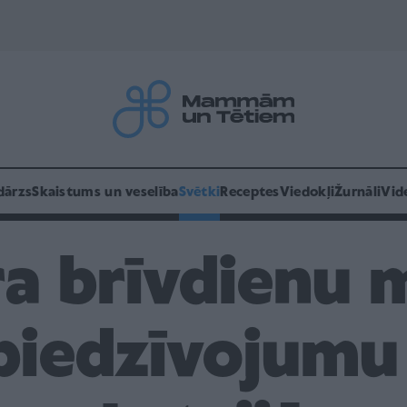
dārzs
Skaistums un veselība
Svētki
Receptes
Viedokļi
Žurnāli
Vid
a brīvdienu 
piedzīvojumu 