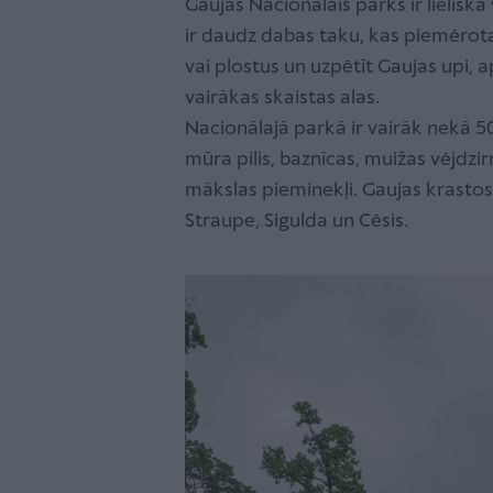
Gaujas Nacionālais parks ir lielisk
ir daudz dabas taku, kas piemērot
vai plostus un uzpētīt Gaujas upi, 
vairākas skaistas alas.
Nacionālajā parkā ir vairāk nekā 5
mūra pilis, baznīcas, muižas vējdzir
mākslas pieminekļi. Gaujas krastos a
Straupe, Sigulda un Cēsis.