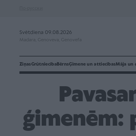
По-русски
Svētdiena 09.08.2026
Madara, Genoveva, Genovefa
Ziņas
Grūtniecība
Bērns
Ģimene un attiecības
Māja un 
Pavasar
ģimenēm: 