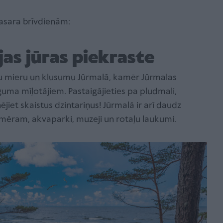
asara brīvdienām:
jas jūras piekraste
udītu mieru un klusumu Jūrmalā, kamēr Jūrmalas
guma mīļotājiem. Pastaigājieties pa pludmali,
ējiet skaistus dzintariņus! Jūrmalā ir arī daudz
mēram, akvaparki, muzeji un rotaļu laukumi.