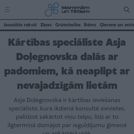
Jaunākie raksti
Ziņas
Grūtniecība
Bērns
Ģimene un atti
Kārtības speciāliste Asja
Doļegnovska dalās ar
padomiem, kā neaplipt ar
nevajadzīgām lietām
Asja Doļegnovska ir kārtības ieviešanas
speciāliste, kura ikdienā konsultē sievietes,
palīdzot sakārtot viņu telpu, līdz ar to
ilgtermiņā domājot par ieguldījumu ģimenē
un apkārtējā vidē.