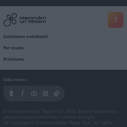
Lietošanas noteikumi
Par mums
Privātums
Seko mums:
© SIA Izdevniecība "Rīgas Viļņi", 2026. Satura kopēšana un
pārpublicēšana komerciālos nolūkos aizliegta.
All Copyright © SIA Izdevniecība "Rīgas Viļņi". All rights