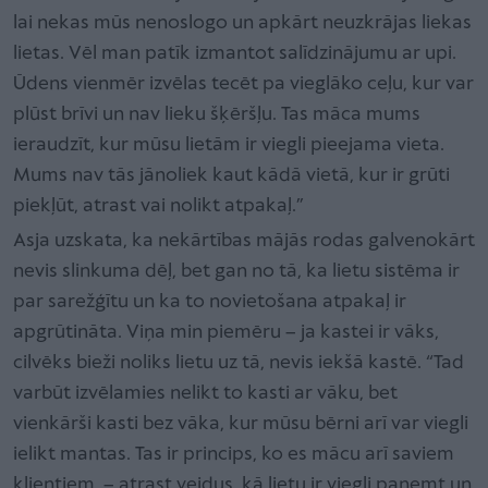
lai nekas mūs nenoslogo un apkārt neuzkrājas liekas
lietas. Vēl man patīk izmantot salīdzinājumu ar upi.
Ūdens vienmēr izvēlas tecēt pa vieglāko ceļu, kur var
plūst brīvi un nav lieku šķēršļu. Tas māca mums
ieraudzīt, kur mūsu lietām ir viegli pieejama vieta.
Mums nav tās jānoliek kaut kādā vietā, kur ir grūti
piekļūt, atrast vai nolikt atpakaļ.”
Asja uzskata, ka nekārtības mājās rodas galvenokārt
nevis slinkuma dēļ, bet gan no tā, ka lietu sistēma ir
par sarežģītu un ka to novietošana atpakaļ ir
apgrūtināta. Viņa min piemēru – ja kastei ir vāks,
cilvēks bieži noliks lietu uz tā, nevis iekšā kastē. “Tad
varbūt izvēlamies nelikt to kasti ar vāku, bet
vienkārši kasti bez vāka, kur mūsu bērni arī var viegli
ielikt mantas. Tas ir princips, ko es mācu arī saviem
klientiem, – atrast veidus, kā lietu ir viegli paņemt un