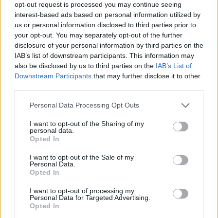
opt-out request is processed you may continue seeing
pasauli, kurā dzīvos mūsu bērni un viņu bērni. “Es
interest-based ads based on personal information utilized by
us or personal information disclosed to third parties prior to
saprotu, ka esmu, iespējams, viena pati vai maza,
your opt-out. You may separately opt-out of the further
maza daļiņa no tā visa, taču man iekšā ir šī vēlme
disclosure of your personal information by third parties on the
darīt labu pasaulei - kaut vai caur to, ka es, cik ir
IAB’s list of downstream participants. This information may
also be disclosed by us to third parties on the
IAB’s List of
manos spēkos un cik man ir tam enerģijas, tomēr
Downstream Participants
that may further disclose it to other
dodu lietām otru dzīvi,” saka Asja.
third parties.
Personal Data Processing Opt Outs
Lietām jādod otra dzīve
I want to opt-out of the Sharing of my
Asja ir no septiņu bērnu ģimenes un labi zina, kā
personal data.
Opted In
izskatās šauras, piekrauta māja. Viņas princips
tagad ir nevis glabāt lietas bez mērķa, bet gan dot
I want to opt-out of the Sale of my
Personal Data.
tām otru dzīvi. “Piemēram, apģērbu labā stāvoklī
Opted In
varam atdot vai pārdot tālāk. Drēbes, ko
I want to opt-out of processing my
nepārdodam, varam atdot tekstila atkritumu
Personal Data for Targeted Advertising.
Opted In
punktos. Papīrs – papīra konteinerā vai kamīnā,