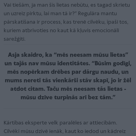
Vai tiešām, ja man šīs lietas nebūtu, es tagad skrietu
un uzreiz pirktu, lai man tā ir?” Regulāra mantu
pārskatīšana ir process, kas trenē cilvēku, īpaši tos,
kuriem atbrīvoties no kaut kā kļuvis emocionāli
sarežģīti.
Asja skaidro, ka “mēs neesam mūsu lietas”
un tajās nav mūsu identitātes. “Būsim godīgi,
mēs nopērkam drēbes par dārgu naudu, un
mums nereti tās vienkārši stāv skapī, jo ir žēl
atdot citam. Taču mēs neesam tās lietas -
mūsu dzīve turpinās arī bez tām.”
Kārtības eksperte velk paralēles ar attiecībām.
Cilvēki mūsu dzīvē ienāk, kaut ko iedod un kādreiz