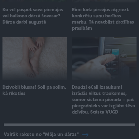
Ko vēl paspēt savā piemājas
Rimi lūdz pircējus atgriezt
vai balkona dārzā šovasar?
konkrētu suņu barības
Dārza darbi augustā
marku. Tā neatbilst drošības
prasībām
Dzīvoklī blusas! Soli pa solim,
Daudzi eCall izsaukumi
kā rīkoties
izrādās viltus trauksmes,
tomēr sistēma pierāda – pat
piecgadnieks var izglābt tēva
dzīvību. Stāsta VUGD
Vairāk rakstu no "Māja un dārzs"