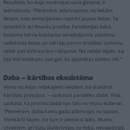
Rezultāts, ko Asja novērojusi savā ģimenē, ir
iedrošinošs. “Pārdodot, atbrīvojoties no liekām
lietām, mēs iemācījāmies nepirkt jaunas lietas. Tā
noteikti ir arī finanšu pratība. Pandēmijas laikā,
būdama bērna kopšanas atvaļinājumā, pārdevu
nelietotās lietas un sakrāju pirmo drošības spilvenu,
vēlāk pat aizbraucām ceļojumā. Tas nebija tāpēc, ka
bija lieli ienākumi, bet gan šīs apzinātās izvēles dēļ.”
Daba – kārtības ekosistēma
Viens no Asjas mīļākajiem veidiem, kā skaidrot
kārtības principus, – saskatot paralēles dabā. Viņa
uzskata, ka procesi dabā nav tālu no mūsu ikdienas.
“Piemēram, daba katru gadu atbrīvojas no lapām.
Vienkārši tāpēc, ka tam ir pienācis laiks. Mums,
cilvēkiem, arī būtu jāatbrīvojas no liekā, nevajadzīgā,