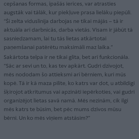
cepšanas formas, īpašās ierīces, var atrasties
augstāk vai tālāk, kur piekļuve prasa lielāku piepūli.
“Šī zelta viduslīnija darbojas ne tikai mājās – tā ir
aktuāla arī darbnīcās, darba vietās. Visam ir jābūt tā
sasniedzamam, lai tu tās lietas atkārtotai
paņemšanai patērētu maksimāli maz laika.”
Sakārtota telpa ir ne tikai glīta, bet arī funkcionāla.
“Sāc ar sevi un to, kas tev apkārt. Gudri dzīvojot,
mēs nododam šo attieksmi arī bērniem, kuri mūs
kopē. Tā ir kā maza pilīte, ko katrs var dot, u atbildīgi
šķirojot atkritumus vai apzināti iepērkoties, vai gudri
organizējot lietas savā namā. Mēs nezinām, cik ilgi
mēs katrs te būsim, bet pēc mums dzīvos mūsu
bērni. Un ko mēs viņiem atstāsim?”