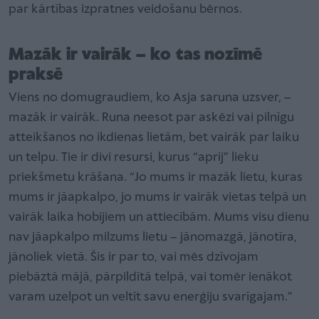
par kārtības izpratnes veidošanu bērnos.
Mazāk ir vairāk – ko tas nozīmē
praksē
Viens no domugraudiem, ko Asja saruna uzsver, –
mazāk ir vairāk. Runa neesot par askēzi vai pilnīgu
atteikšanos no ikdienas lietām, bet vairāk par laiku
un telpu. Tie ir divi resursi, kurus “aprij” lieku
priekšmetu krāšana. “Jo mums ir mazāk lietu, kuras
mums ir jāapkalpo, jo mums ir vairāk vietas telpā un
vairāk laika hobijiem un attiecībām. Mums visu dienu
nav jāapkalpo milzums lietu – jānomazgā, jānotīra,
jānoliek vietā. Šis ir par to, vai mēs dzīvojam
piebāztā mājā, pārpildītā telpā, vai tomēr ienākot
varam uzelpot un veltīt savu enerģiju svarīgajam.”