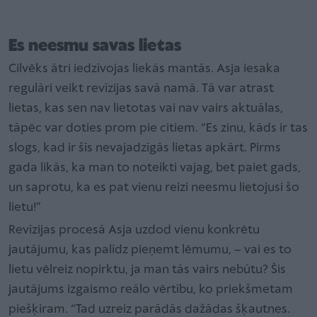
Es neesmu savas lietas
Cilvēks ātri iedzīvojas liekās mantās. Asja iesaka
regulāri veikt revīzijas savā namā. Tā var atrast
lietas, kas sen nav lietotas vai nav vairs aktuālas,
tāpēc var doties prom pie citiem. “Es zinu, kāds ir tas
slogs, kad ir šīs nevajadzīgās lietas apkārt. Pirms
gada likās, ka man to noteikti vajag, bet paiet gads,
un saprotu, ka es pat vienu reizi neesmu lietojusi šo
lietu!”
Revīzijas procesā Asja uzdod vienu konkrētu
jautājumu, kas palīdz pieņemt lēmumu, – vai es to
lietu vēlreiz nopirktu, ja man tās vairs nebūtu? Šis
jautājums izgaismo reālo vērtību, ko priekšmetam
piešķiram. “Tad uzreiz parādās dažādas šķautnes.