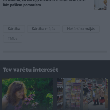
10 iemesli, kā kārtīgs dzīvoklis mainīs tavu dzīvi
līdz pašiem pamatiem
Kārtība
Kārtība mājās
Nekārtība mājās
Tīrība
Tev varētu interesēt