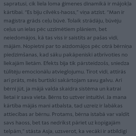
sapratusi, cik liela loma ģimenes dinamikā ir mājokļa
kārtībai. “Es biju cilvēks-haoss,” viņa atzīst. “Man ir
maģistra grāds ceļu būvē. Tolaik strādāju, būvēju
ceļus un ielas pēc uzzīmētiem plāniem, bet
neiedomājos, kā tas viss ir saistīts ar pašas vidi,
mājām. Nopietni par to aizdomājos pēc otrā bērniņa
piedzimšanas, kad sāku pakāpeniski atbrīvoties no
liekajām lietām. Efekts bija tik pārsteidzošs, sniedza
tūlītēju emocionālu atvieglojumu. Tīrot vidi, attīrās
arī prāts, mēs burtiski sakārtojam savu galvu. Arī
bērni jūt, ja mājā valda skaidra sistēma un katrai
lietai ir sava vieta. Bērns to uztver intuitīvi. Ja mana
kārtība mājās mani atbalsta, tad uzreiz ir labākas
attiecības ar bērnu. Protams, bērna istabā var valdīt
savs haoss, bet tas nedrīkst pāriet uz kopīgajām
telpām,” stāsta Asja, uzsverot, ka vecāki ir atbildīgi