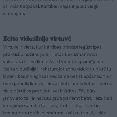
arī nolikt atpakaļ. Kārtībai mājās ir jābūt viegli
īstenojamai.”
Zelta viduslīnija virtuvē
Virtuve ir vieta, kur kārtības principi iegūst īpaši
praktisku nozīmi, jo tur lietas tiek izmantotas
vairākas reizes dienā. Asja izmanto apzīmējumu
“zelta viduslīnija”, raksturojot zonu vidukļa un krūšu
līmenī, kas ir viegli sasniedzama bez stiepšanās. “Tur
būtu jātur ikdienā visbiežāk lietojamās lietas – vai nu
tie ir pārtikas produkti, vai krūzītes. Tās būtu
jānovieto tā, lai nebūtu grūti paņemt katru reizi, kad
ir nepieciešamība tās izmantot.” Lietas, kas tiek
izmantotas retāk, piemēram, svētku trauki, lielās