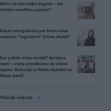
Mitrs un vēss kaķa deguns – vai
tiešām veselības pazīme?
Kāpēc nevajadzētu par katru cenu
censties “sagatavot” bērnu skolai?
Kur paliek mūsu vecāki? Aprūpes
nami – starp pienākumu un vainas
sajūtu. Diskusija ar Dainu Jāņkalni un
Diānu Zandi
Vairāk rakstu