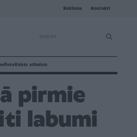
Reklāma
Kontakti
eo
Foto
Valsts atbalsts
sā pirmie
iti labumi