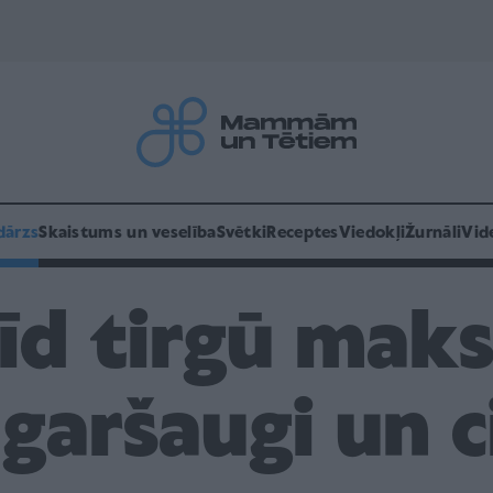
dārzs
Skaistums un veselība
Svētki
Receptes
Viedokļi
Žurnāli
Vid
īd tirgū mak
garšaugi un c