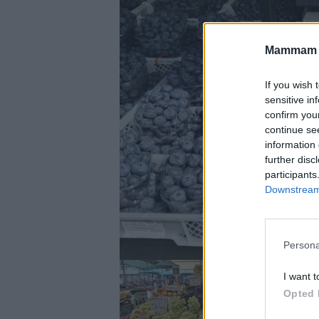
Mammam u
If you wish 
sensitive in
confirm you
continue se
information 
further disc
participants
Downstream 
Persona
I want t
Opted 