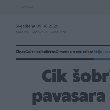
По-русски
Svētdiena 09.08.2026
Madara, Genoveva, Genovefa
Ziņas
Grūtniecība
Bērns
Ģimene un attiecības
Māja un 
Cik šobr
pavasara 