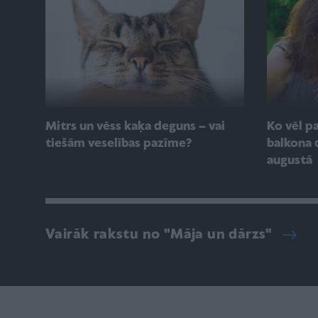
Mitrs un vēss kaķa deguns – vai
Ko vēl p
tiešām veselības pazīme?
balkona 
augustā
Vairāk rakstu no "Māja un dārzs"