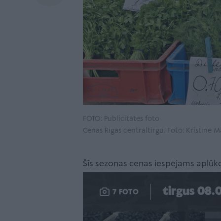
FOTO: Publicitātes foto
Cenas Rīgas centrāltirgū. Foto: Kristīne M
Šīs sezonas cenas iespējams aplūkot
tirgus 08.
7 FOTO