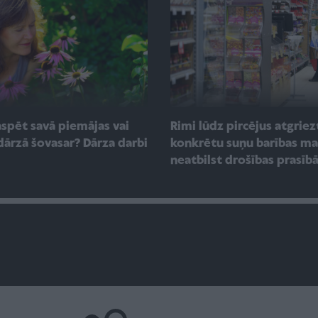
aspēt savā piemājas vai
Rimi lūdz pircējus atgriez
dārzā šovasar? Dārza darbi
konkrētu suņu barības ma
neatbilst drošības prasī