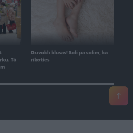
t
Dzīvoklī blusas! Soli pa solim, kā
rku. Tā
rīkoties
bām