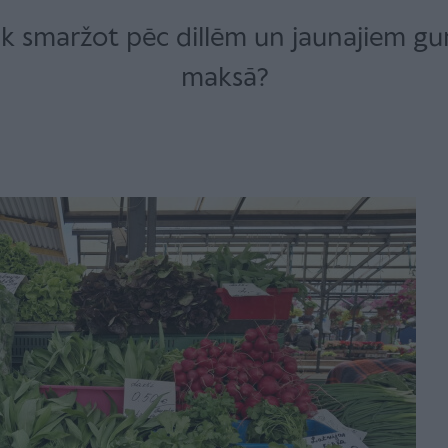
āk smaržot pēc dillēm un jaunajiem gurķ
maksā?