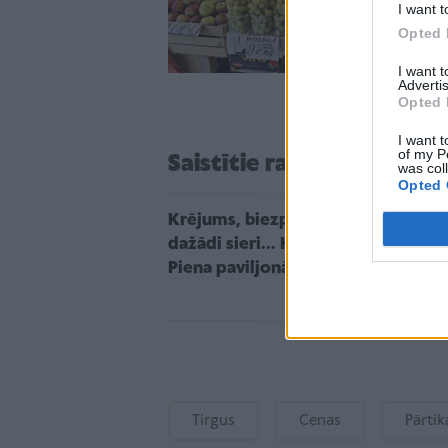
I want t
Opted 
I want 
Advertis
Opted 
I want t
of my P
Saistītie raksti
was col
Opted 
Krējums, biezpiens un 17
dažādi sieri... Kādas cenas
Piena paviljonā?
Tirgus
Cenas
Pārtik