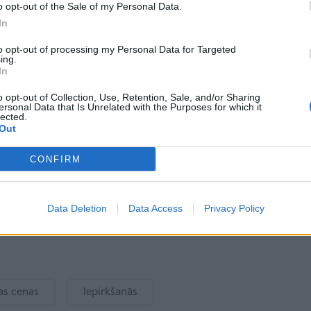
o opt-out of the Sale of my Personal Data.
Skatīt visus
In
to opt-out of processing my Personal Data for Targeted
ing.
In
o opt-out of Collection, Use, Retention, Sale, and/or Sharing
ersonal Data that Is Unrelated with the Purposes for which it
lected.
Out
Šefpavāra padomi: Kā prātīgi
CONFIRM
izmantot produktus, kuriem
pienākušas derīguma termiņa
beigas
Data Deletion
Data Access
Privacy Policy
as cenas
Iepirkšanās