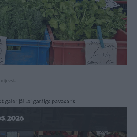
arijevska
 galerijā! Lai garšīgs pavasaris!
05.2026