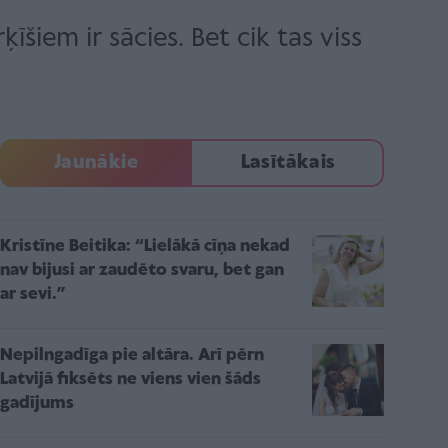
īšiem ir sācies. Bet cik tas viss
Jaunākie
Lasītākais
Kristīne Beitika: “Lielākā cīņa nekad
nav bijusi ar zaudēto svaru, bet gan
ar sevi.”
Nepilngadīga pie altāra. Arī pērn
Latvijā fiksēts ne viens vien šāds
gadījums