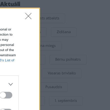
Aktuāli
Ukraina
Valsts atbalsts
sonal or
Kur šodien atpūsties
Zīdīšana
ection to
ou may
 personal
Drošība
Bērna miegs
out of the
 downstream
Mākslīgais intelekts
Bērnu psihiatrs
B’s List of
Bērna emocijas
Vasaras brīvlaiks
Bērnu drošība
Pusaudzis
Gatavošanās skolai
1. septembris