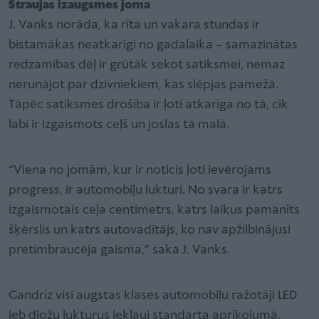
Straujas izaugsmes joma
J. Vanks norāda, ka rīta un vakara stundas ir
bīstamākas neatkarīgi no gadalaika – samazinātas
redzamības dēļ ir grūtāk sekot satiksmei, nemaz
nerunājot par dzīvniekiem, kas slēpjas pamežā.
Tāpēc satiksmes drošība ir ļoti atkarīga no tā, cik
labi ir izgaismots ceļš un joslas tā malā.
“Viena no jomām, kur ir noticis ļoti ievērojams
progress, ir automobiļu lukturi. No svara ir katrs
izgaismotais ceļa centimetrs, katrs laikus pamanīts
šķērslis un katrs autovadītājs, ko nav apžilbinājusi
pretimbraucēja gaisma,” saka J. Vanks.
Gandrīz visi augstas klases automobiļu ražotāji LED
jeb diožu lukturus iekļauj standarta aprīkojumā.