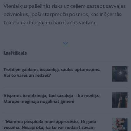
Vienlaikus palielinās risks uz ceļiem sastapt savvaļas
dzīvniekus, īpaši starpmežu posmos, kas ir šķērslis
to ceļā uz dabīgajām barošanās vietām.
Lasītākais
Trešdien gaidāms iespaidīgs saules aptumsums.
Vai to varēs arī redzēt?
Vispirms iemidzināja, tad sazāļoja – kā mediķe
Mārupē mēģināja nogalināt ģimeni
''Mamma piespieda mani apprecēties 16 gadu
vecumā. Nesaprotu, kā to var nodarīt savam