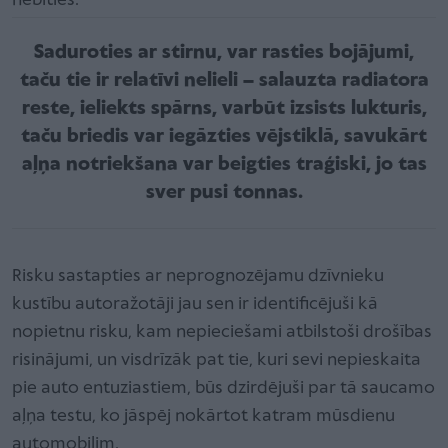
nebīties.”
Saduroties ar stirnu, var rasties bojājumi,
taču tie ir relatīvi nelieli – salauzta radiatora
reste, ieliekts spārns, varbūt izsists lukturis,
taču briedis var iegāzties vējstiklā, savukārt
aļņa notriekšana var beigties traģiski, jo tas
sver pusi tonnas.
Risku sastapties ar neprognozējamu dzīvnieku
kustību autoražotāji jau sen ir identificējuši kā
nopietnu risku, kam nepieciešami atbilstoši drošības
risinājumi, un visdrīzāk pat tie, kuri sevi nepieskaita
pie auto entuziastiem, būs dzirdējuši par tā saucamo
aļņa testu, ko jāspēj nokārtot katram mūsdienu
automobilim.