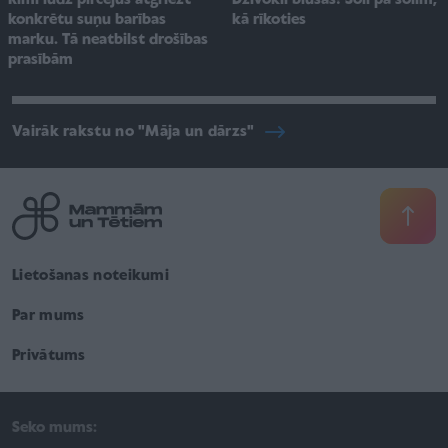
Rimi lūdz pircējus atgriezt
Dzīvoklī blusas! Soli pa solim,
konkrētu suņu barības
kā rīkoties
marku. Tā neatbilst drošības
prasībām
Vairāk rakstu no "Māja un dārzs"
Lietošanas noteikumi
Par mums
Privātums
Seko mums: