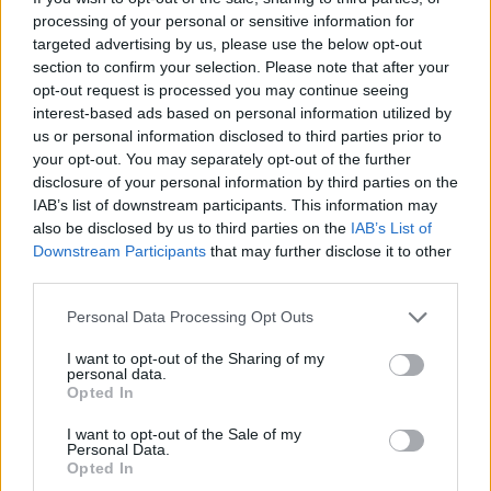
processing of your personal or sensitive information for
targeted advertising by us, please use the below opt-out
Līdzīgi raksti
section to confirm your selection. Please note that after your
opt-out request is processed you may continue seeing
interest-based ads based on personal information utilized by
Kāpēc pirms braukšanas aukstā laikā automašīnu
us or personal information disclosed to third parties prior to
nevajadzētu pārāk ilgi darbināt tukšgaitā
your opt-out. You may separately opt-out of the further
disclosure of your personal information by third parties on the
IAB’s list of downstream participants. This information may
11 īsi, praktiski un vērtīgi padomi autovadītājiem,
also be disclosed by us to third parties on the
IAB’s List of
ja snieg un puteņo
Downstream Participants
that may further disclose it to other
third parties.
Skaidrojums ikvienai sievietei: kad signāllampiņas
Personal Data Processing Opt Outs
brīdina, ka tālāk braukt nedrīkst
I want to opt-out of the Sharing of my
personal data.
Opted In
Turklāt avārijas bremzēšanas sistēma, daļa no
I want to opt-out of the Sale of my
Personal Data.
vadītāja palīgsistēmu kopuma, kas pārrauga kustību
Opted In
automobiļa priekšā un aizmugurē, un piedāvā