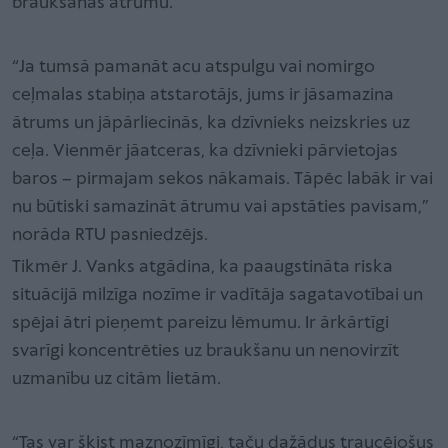
braukšanas ātrumu.
“Ja tumsā pamanāt acu atspulgu vai nomirgo
ceļmalas stabiņa atstarotājs, jums ir jāsamazina
ātrums un jāpārliecinās, ka dzīvnieks neizskries uz
ceļa. Vienmēr jāatceras, ka dzīvnieki pārvietojas
baros – pirmajam sekos nākamais. Tāpēc labāk ir vai
nu būtiski samazināt ātrumu vai apstāties pavisam,”
norāda RTU pasniedzējs.
Tikmēr J. Vanks atgādina, ka paaugstināta riska
situācijā milzīga nozīme ir vadītāja sagatavotībai un
spējai ātri pieņemt pareizu lēmumu. Ir ārkārtīgi
svarīgi koncentrēties uz braukšanu un nenovirzīt
uzmanību uz citām lietām.
“Tas var šķist maznozīmīgi, taču dažādus traucējošus