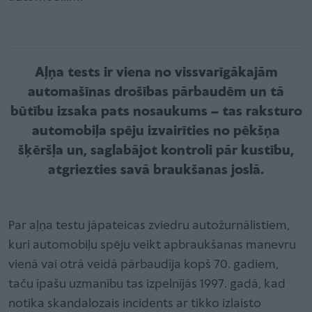
Aļņa tests ir viena no vissvarīgākajām
automašīnas drošības pārbaudēm un tā
būtību izsaka pats nosaukums – tas raksturo
automobiļa spēju izvairīties no pēkšņa
šķēršļa un, saglabājot kontroli pār kustību,
atgriezties savā braukšanas joslā.
Par aļņa testu jāpateicas zviedru autožurnālistiem,
kuri automobiļu spēju veikt apbraukšanas manevru
vienā vai otrā veidā pārbaudīja kopš 70. gadiem,
taču īpašu uzmanību tas izpelnījās 1997. gadā, kad
notika skandalozais incidents ar tikko izlaisto