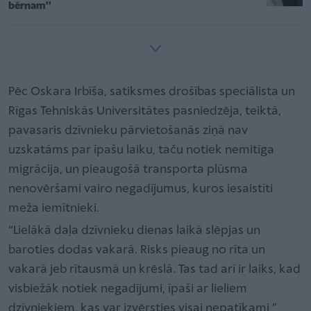
bērnam''
Pēc Oskara Irbīša, satiksmes drošības speciālista un
Rīgas Tehniskās Universitātes pasniedzēja, teiktā,
pavasaris dzīvnieku pārvietošanās ziņā nav
uzskatāms par īpašu laiku, taču notiek nemitīga
migrācija, un pieaugošā transporta plūsma
nenovēršami vairo negadījumus, kuros iesaistīti
meža iemītnieki.
“Lielākā daļa dzīvnieku dienas laikā slēpjas un
baroties dodas vakarā. Risks pieaug no rīta un
vakarā jeb rītausmā un krēslā. Tas tad arī ir laiks, kad
visbiežāk notiek negadījumi, īpaši ar lieliem
dzīvniekiem, kas var izvērsties visai nepatīkami,”