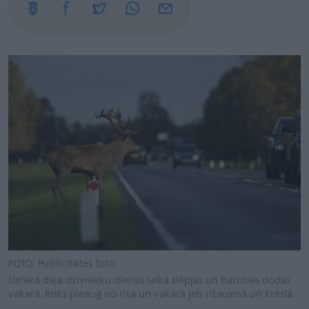
FOTO: Publicitātes foto
Lielākā daļa dzīvnieku dienas laikā slēpjas un baroties dodas
vakarā. Risks pieaug no rīta un vakarā jeb rītausmā un krēslā.