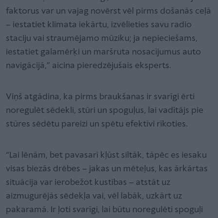
faktorus var un vajag novērst vēl pirms došanās ceļā
– iestatiet klimata iekārtu, izvēlieties savu radio
staciju vai straumējamo mūziku; ja nepieciešams,
iestatiet galamērķi un maršruta nosacījumus auto
navigācijā,” aicina pieredzējušais eksperts.
Viņš atgādina, ka pirms braukšanas ir svarīgi ērti
noregulēt sēdekli, stūri un spoguļus, lai vadītājs pie
stūres sēdētu pareizi un spētu efektīvi rīkoties.
“Lai lēnām, bet pavasarī kļūst siltāk, tāpēc es iesaku
visas biezās drēbes – jakas un mēteļus, kas ārkārtas
situācija var ierobežot kustības – atstāt uz
aizmugurējās sēdekļa vai, vēl labāk, uzkārt uz
pakaramā. Ir ļoti svarīgi, lai būtu noregulēti spoguļi