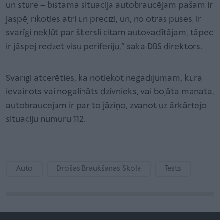
un stūre – bīstamā situācijā autobraucējam pašam ir
jāspēj rīkoties ātri un precīzi, un, no otras puses, ir
svarīgi nekļūt par šķērsli citam autovadītājam, tāpēc
ir jāspēj redzēt visu perifēriju,” saka DBS direktors.
Svarīgi atcerēties, ka notiekot negadījumam, kurā
ievainots vai nogalināts dzīvnieks, vai bojāta manata,
autobraucējam ir par to jāziņo, zvanot uz ārkārtējo
situāciju numuru 112.
Auto
Drošas Braukšanas Skola
Tests