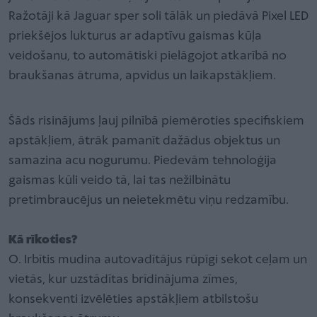
Ražotāji kā Jaguar sper soli tālāk un piedāvā Pixel LED
priekšējos lukturus ar adaptīvu gaismas kūļa
veidošanu, to automātiski pielāgojot atkarībā no
braukšanas ātruma, apvidus un laikapstākļiem.
Šāds risinājums ļauj pilnībā piemēroties specifiskiem
apstākļiem, ātrāk pamanīt dažādus objektus un
samazina acu nogurumu. Piedevām tehnoloģija
gaismas kūli veido tā, lai tas nežilbinātu
pretimbraucējus un neietekmētu viņu redzamību.
Kā rīkoties?
O. Irbītis mudina autovadītājus rūpīgi sekot ceļam un
vietās, kur uzstādītas brīdinājuma zīmes,
konsekventi izvēlēties apstākļiem atbilstošu