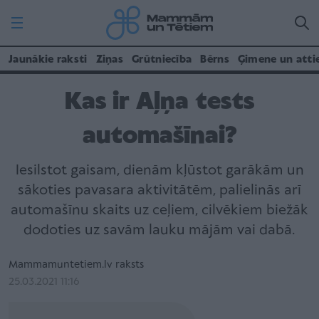
Jaunākie raksti
Ziņas
Grūtniecība
Bērns
Ģimene un atti
Kas ir Aļņa tests
automašīnai?
Iesilstot gaisam, dienām kļūstot garākām un
sākoties pavasara aktivitātēm, palielinās arī
automašīnu skaits uz ceļiem, cilvēkiem biežāk
dodoties uz savām lauku mājām vai dabā.
Mammamuntetiem.lv raksts
25.03.2021 11:16