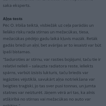
saka eksperts.
Aļņa tests
Pēc O. Irbīša teiktā, visbiežāk uz ceļa parādās un
lielāko risku rada stirnas un mežacūkas, tiesa,
mežacūkas pēdējo gadu laikā kļuvis mazāk. Retāk
gadās brieži un aļņi, bet avārijas ar to iesaisti var būt
īpaši bīstamas.
“Saduroties ar stirnu, var rasties bojājumi, taču tie ir
relatīvi nelieli – salauzta radiatora reste, ieliekts
spārns, varbūt izsists lukturis, taču briedis var
iegāzties vējstiklā, savukārt aļņa notriekšana var
beigties traģiski, jo tas sver pusi tonnas, un jumta
statnes var neizturēt. Jāņem vērā arī tas, ka alnis
atšķirībā no stirnas vai mežacūkas no auto var