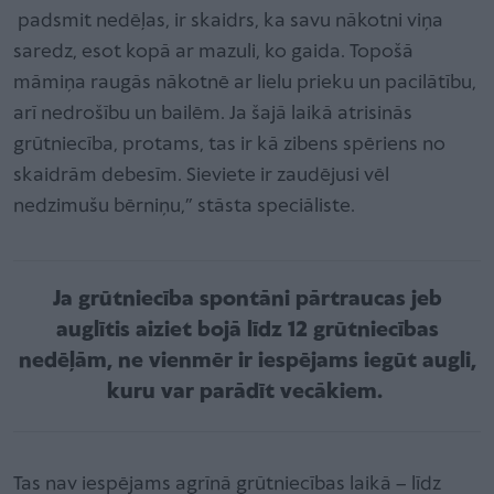
padsmit nedēļas, ir skaidrs, ka savu nākotni viņa
saredz, esot kopā ar mazuli, ko gaida. Topošā
māmiņa raugās nākotnē ar lielu prieku un pacilātību,
arī nedrošību un bailēm. Ja šajā laikā atrisinās
grūtniecība, protams, tas ir kā zibens spēriens no
skaidrām debesīm. Sieviete ir zaudējusi vēl
nedzimušu bērniņu,” stāsta speciāliste.
Ja grūtniecība spontāni pārtraucas jeb
auglītis aiziet bojā līdz 12 grūtniecības
nedēļām, ne vienmēr ir iespējams iegūt augli,
kuru var parādīt vecākiem.
Tas nav iespējams agrīnā grūtniecības laikā – līdz