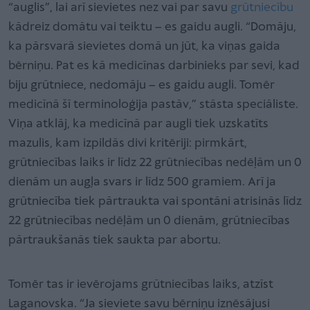
“auglis”, lai arī sievietes nez vai par savu
grūtniecību
kādreiz domātu vai teiktu – es gaidu augli. “Domāju,
ka pārsvarā sievietes domā un jūt, ka viņas gaida
bērniņu. Pat es kā medicīnas darbinieks par sevi, kad
biju grūtniece, nedomāju – es gaidu augli. Tomēr
medicīnā šī terminoloģija pastāv,” stāsta speciāliste.
Viņa atklāj, ka medicīnā par augli tiek uzskatīts
mazulis, kam izpildās divi kritēriji: pirmkārt,
grūtniecības laiks ir līdz 22 grūtniecības nedēļām un 0
dienām un augļa svars ir līdz 500 gramiem. Arī ja
grūtniecība tiek pārtraukta vai spontāni atrisinās līdz
22 grūtniecības nedēļām un 0 dienām, grūtniecības
pārtraukšanās tiek saukta par abortu.
Tomēr tas ir ievērojams grūtniecības laiks, atzīst
Laganovska. “Ja sieviete savu bērniņu iznēsājusi