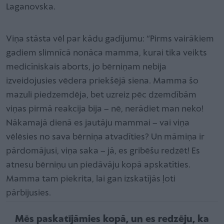
Laganovska.
Viņa stāsta vēl par kādu gadījumu: “Pirms vairākiem
gadiem slimnīcā nonāca mamma, kurai tika veikts
medicīniskais aborts, jo bērniņam nebija
izveidojusies vēdera priekšējā siena. Mamma šo
mazuli piedzemdēja, bet uzreiz pēc dzemdībām
viņas pirmā reakcija bija – nē, nerādiet man neko!
Nākamajā dienā es jautāju mammai – vai viņa
vēlēsies no sava bērniņa atvadīties? Un māmiņa ir
pārdomājusi, viņa saka – jā, es gribēšu redzēt! Es
atnesu bērniņu un piedāvāju kopā apskatīties.
Mamma tam piekrita, lai gan izskatījās ļoti
pārbijusies.
Mēs paskatījāmies kopā, un es redzēju, ka