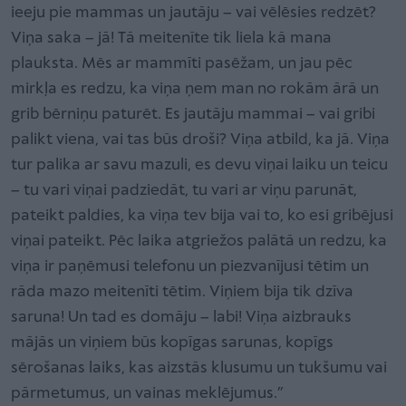
ieeju pie mammas un jautāju – vai vēlēsies redzēt?
Viņa saka – jā! Tā meitenīte tik liela kā mana
plauksta. Mēs ar mammīti pasēžam, un jau pēc
mirkļa es redzu, ka viņa ņem man no rokām ārā un
grib bērniņu paturēt. Es jautāju mammai – vai gribi
palikt viena, vai tas būs droši? Viņa atbild, ka jā. Viņa
tur palika ar savu mazuli, es devu viņai laiku un teicu
– tu vari viņai padziedāt, tu vari ar viņu parunāt,
pateikt paldies, ka viņa tev bija vai to, ko esi gribējusi
viņai pateikt. Pēc laika atgriežos palātā un redzu, ka
viņa ir paņēmusi telefonu un piezvanījusi tētim un
rāda mazo meitenīti tētim. Viņiem bija tik dzīva
saruna! Un tad es domāju – labi! Viņa aizbrauks
mājās un viņiem būs kopīgas sarunas, kopīgs
sērošanas laiks, kas aizstās klusumu un tukšumu vai
pārmetumus, un vainas meklējumus.”