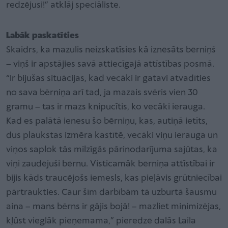
redzējusi!” atklāj speciāliste.
Labāk paskatīties
Skaidrs, ka mazulis neizskatīsies kā iznēsāts bērniņš
– viņš ir apstājies savā attiecīgajā attīstības posmā.
“Ir bijušas situācijas, kad vecāki ir gatavi atvadīties
no sava bērniņa arī tad, ja mazais svēris vien 30
gramu – tas ir mazs knipucītis, ko vecāki ierauga.
Kad es palātā ienesu šo bērniņu, kas, autiņā ietīts,
dus plaukstas izmēra kastītē, vecāki viņu ierauga un
viņos saplok tās milzīgās pārinodarījuma sajūtas, ka
viņi zaudējuši bērnu. Visticamāk bērniņa attīstībai ir
bijis kāds traucējošs iemesls, kas pieļāvis grūtniecībai
pārtraukties. Caur šīm darbībām tā uzburtā šausmu
aina – mans bērns ir gājis bojā! – mazliet minimizējas,
kļūst vieglāk pieņemama,” pieredzē dalās Laila