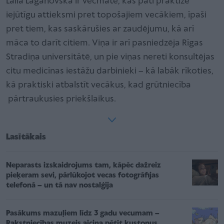
Laila Laganovska ir vecmāte, kas pati praktizē
iejūtīgu attieksmi pret topošajiem vecākiem, īpaši
pret tiem, kas saskārušies ar zaudējumu, kā arī
māca to darīt citiem. Viņa ir arī pasniedzēja Rīgas
Stradiņa universitātē, un pie viņas nereti konsultējas
citu medicīnas iestāžu darbinieki – kā labāk rīkoties,
kā praktiski atbalstīt vecākus, kad grūtniecība
pārtraukusies priekšlaikus.
Lasītākais
Neparasts izskaidrojums tam, kāpēc dažreiz
pieķeram sevi, pārlūkojot vecas fotogrāfijas
telefonā – un tā nav nostalģija
Pasākums mazuļiem līdz 3 gadu vecumam –
Rakstniecības muzejs aicina pētīt kustoņus