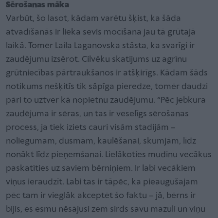
Sērošanas māka
Varbūt, šo lasot, kādam varētu šķist, ka šāda
atvadīšanās ir lieka sevis mocīšana jau tā grūtajā
laikā. Tomēr Laila Laganovska stāsta, ka svarīgi ir
zaudējumu izsērot. Cilvēku skatījums uz agrīnu
grūtniecības pārtraukšanos ir atšķirīgs. Kādam šāds
notikums nešķitīs tik sāpīga pieredze, tomēr daudzi
pāri to uztver kā nopietnu zaudējumu. “Pēc jebkura
zaudējuma ir sēras, un tas ir veselīgs sērošanas
process, ja tiek iziets cauri visām stadijām –
noliegumam, dusmām, kaulēšanai, skumjām, līdz
nonākt līdz pieņemšanai. Lielākoties mudinu vecākus
paskatīties uz saviem bērniņiem. Ir labi vecākiem
viņus ieraudzīt. Labi tas ir tāpēc, ka pieaugušajam
pēc tam ir vieglāk akceptēt šo faktu – jā, bērns ir
bijis, es esmu nēsājusi zem sirds savu mazuli un viņu