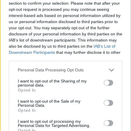
“Esam sagatavojuši vecākiem veidlapas, kā viņi
section to confirm your selection. Please note that after your
gribēs rīkoties, kad bērniņš būs nācis pasaulē. Jau
opt-out request is processed you may continue seeing
interest-based ads based on personal information utilized by
stacionārā tiek pārrunāts tas, ko vecāki vēlēsies
us or personal information disclosed to third parties prior to
darīt ar mazuļa mirstīgajām atliekām,” atklāj
your opt-out. You may separately opt-out of the further
speciāliste. Vispirms augļi pēc medicīniskas
disclosure of your personal information by third parties on the
IAB’s list of downstream participants. This information may
grūtniecības pārtraukšanas tiek sūtīti uz patoloģiju
also be disclosed by us to third parties on the
IAB’s List of
anatomijas biroju (PAT) biroju. Mazuļiem, kas tur tiek
Downstream Participants
that may further disclose it to other
nosūtīti, tiek veikta patoloģiski anatomiskā
third parties.
izmeklēšana. Ir daļa, kuriem autopsija netiek veikta
Personal Data Processing Opt Outs
– ja vecāki jau pirms tam ir saņēmuši padziļinātas
I want to opt-out of the Sharing of my
izpētes konsīlija slēdzienu un kaut kādu iemeslu dēļ
personal data.
Opted In
atsakās veikt autopsiju. Mēs to respektējam, bet tā
ir mazākā vecāku daļa. Ir gadījumi, kad medicīnas
I want to opt-out of the Sale of my
Personal Data.
darbinieki iesaka veikt autopsiju arī auglim pēc
Opted In
spontāna aborta, piemēram, ja sievietei ir bijusi
I want to opt-out of processing my
pirmā grūtniecība. Tas būtu ieteicams, jo vajadzētu
Personal Data for Targeted Advertising.
Opted In