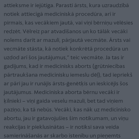
attieksme ir iejūtīga. Parasti ārsts, kura uzraudzībā
notiek attiecīgā medicīniskā procedūra, arī ir
pirmais, kas vecākiem jautā, vai viņi bērniņu vēlēsies
redzēt. Vēlreiz par atvadīšanos un ko tālāk vecāki
nolems darīt ar mazuli, pārjautā vecmāte. Ārsts vai
vecmāte stāsta, kā notiek konkrētā procedūra un
uzdod arī šos jautājumus,” teic vecmāte. Ja tas ir
gadījums, kad ir medicīnisks aborts (grūtniecības
pārtraukšana medicīnisku iemeslu dēļ), tad iepriekš
ar pāri jau ir runājis ārsts-ģenētķis un ieskicējis šos
jautājumus. Medicīniska aborta bērnu vecāki ir
ķīlnieki – viņi gaida veselu mazuli, bet tad viņiem
paziņo, ka tā nebūs. Vecāki, kas nāk uz medicīnisko
abortu, jau ir gatavojušies šim notikumam, un viņu
reakcijas ir pieklusinātas – ir notiksi sava veida
samierināšanās ar skarbo īstenību un pieņemts