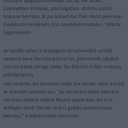
mazuļi ir apglabāti Dvēseļu dārzā, var aiziet,
pakavēties atmiņās, pastaigāties, domās pabūt
kopā ar bērniņu. Ik pa laikam tur tiek rīkoti piemiņas
pasākumi vecākiem, kas zaudējuši mazuļus,” klāsta
Laganovska.
Ja vecāki vēlas, ir iespējams arī atsevišķā urniņā
saņemt sava bērniņa pelnus un, piemēram, izkaisīt
tos sev kādā zīmīgā vietā. Tas līdz šim ir bijis maksas
pakalpojums.
Vēl variants, ko izmanto retāk, ka vecāki vēlas kastīti
ar mazulīti saņemt sev. “Ja vecākiem šāda vēlme ir,
tas būtu jādara. Nekur likums neparāda, ka to ir
aizliegts darīt. Vecāki drīkst gribēt saņemt savu
bērniņu,” ir pārliecināta vecmāte.