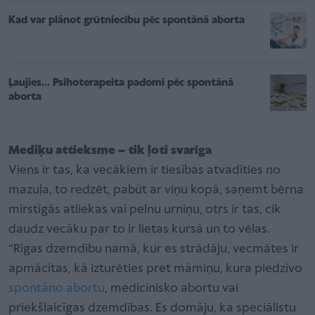
Kad var plānot grūtniecību pēc spontānā aborta
Ļaujies... Psihoterapeita padomi pēc spontānā
aborta
Mediķu attieksme – tik ļoti svarīga
Viens ir tas, ka vecākiem ir tiesības atvadīties no
mazuļa, to redzēt, pabūt ar viņu kopā, saņemt bērna
mirstīgās atliekas vai pelnu urniņu, otrs ir tas, cik
daudz vecāku par to ir lietas kursā un to vēlas.
“Rīgas dzemdību namā, kur es strādāju, vecmātes ir
apmācītas, kā izturēties pret māmiņu, kura piedzīvo
spontāno abortu
, medicīnisko abortu vai
priekšlaicīgas dzemdības. Es domāju, ka speciālistu