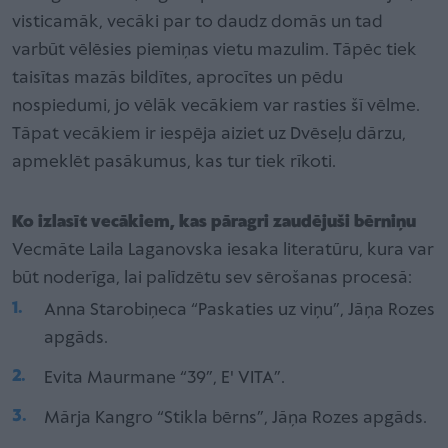
visticamāk, vecāki par to daudz domās un tad
varbūt vēlēsies piemiņas vietu mazulim. Tāpēc tiek
taisītas mazās bildītes, aprocītes un pēdu
nospiedumi, jo vēlāk vecākiem var rasties šī vēlme.
Tāpat vecākiem ir iespēja aiziet uz Dvēseļu dārzu,
apmeklēt pasākumus, kas tur tiek rīkoti.
Ko izlasīt vecākiem, kas pāragri zaudējuši bērniņu
Vecmāte Laila Laganovska iesaka literatūru, kura var
būt noderīga, lai palīdzētu sev sērošanas procesā:
Anna Starobiņeca “Paskaties uz viņu”, Jāņa Rozes
apgāds.
Evita Maurmane “39”, E' VITA”.
Mārja Kangro “Stikla bērns”, Jāņa Rozes apgāds.