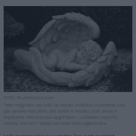
FOTO: Shutterstock.com
“Mēs mēģinām veicināt, lai vecāki izvēlētos uzņemties rūpi
par saviem mazuļiem, bet izvēle ir vecāku ziņā. Ja tas ir
iespējams, mēs mazuļus apģērbjam – uzliekam cepurīti,
zeķītes, ietinam," stāsta vecmāte Laila Laganovska.