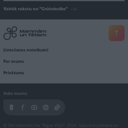
Vairāk rakstu no "Grūtniecība"
Lietošanas noteikumi
Par mums
Privātums
Seko mums:
© SIA Izdevniecība "Rīgas Viļņi", 2026. Satura kopēšana un