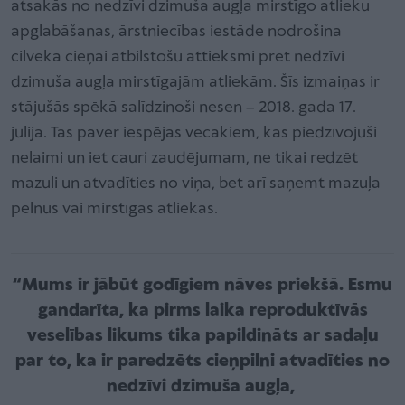
atsakās no nedzīvi dzimuša augļa mirstīgo atlieku
apglabāšanas, ārstniecības iestāde nodrošina
cilvēka cieņai atbilstošu attieksmi pret nedzīvi
dzimuša augļa mirstīgajām atliekām. Šīs izmaiņas ir
stājušās spēkā salīdzinoši nesen – 2018. gada 17.
jūlijā. Tas paver iespējas vecākiem, kas piedzīvojuši
nelaimi un iet cauri zaudējumam, ne tikai redzēt
mazuli un atvadīties no viņa, bet arī saņemt mazuļa
pelnus vai mirstīgās atliekas.
“Mums ir jābūt godīgiem nāves priekšā. Esmu
gandarīta, ka pirms laika reproduktīvās
veselības likums tika papildināts ar sadaļu
par to, ka ir paredzēts cieņpilni atvadīties no
nedzīvi dzimuša augļa,