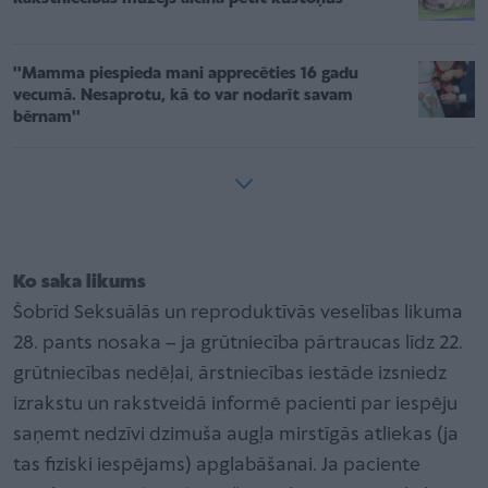
''Mamma piespieda mani apprecēties 16 gadu
vecumā. Nesaprotu, kā to var nodarīt savam
bērnam''
Ko saka likums
Šobrīd Seksuālās un reproduktīvās veselības likuma
28. pants nosaka – ja grūtniecība pārtraucas līdz 22.
grūtniecības nedēļai, ārstniecības iestāde izsniedz
izrakstu un rakstveidā informē pacienti par iespēju
saņemt nedzīvi dzimuša augļa mirstīgās atliekas (ja
tas fiziski iespējams) apglabāšanai. Ja paciente