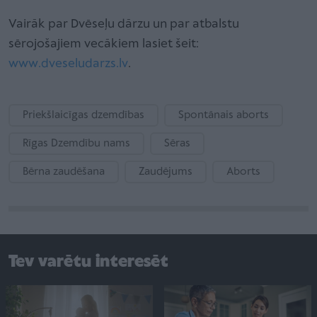
Vairāk par Dvēseļu dārzu un par atbalstu
sērojošajiem vecākiem lasiet šeit:
www.dveseludarzs.lv
.
Priekšlaicīgas dzemdības
Spontānais aborts
Rīgas Dzemdību nams
Sēras
Bērna zaudēšana
Zaudējums
Aborts
Tev varētu interesēt