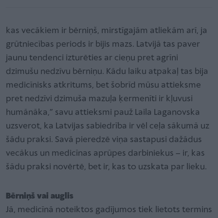
kas vecākiem ir bērniņš, mirstīgajām atliekām arī, ja
grūtniecības periods ir bijis mazs. Latvijā tas paver
jaunu tendenci izturēties ar cieņu pret agrīni
dzimušu nedzīvu bērniņu. Kādu laiku atpakaļ tas bija
medicīnisks atkritums, bet šobrīd mūsu attieksme
pret nedzīvi dzimuša mazuļa ķermenīti ir kļuvusi
humānāka,” savu attieksmi pauž Laila Laganovska
uzsverot, ka Latvijas sabiedrība ir vēl ceļa sākumā uz
šādu praksi. Savā pieredzē viņa sastapusi dažādus
vecākus un medicīnas aprūpes darbiniekus – ir, kas
šādu praksi novērtē, bet ir, kas to uzskata par lieku.
Bērniņš vai auglis
Jā, medicīnā noteiktos gadījumos tiek lietots termins