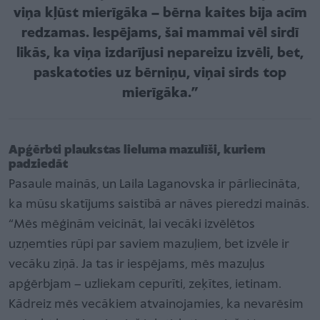
viņa kļūst mierīgāka – bērna kaites bija acīm
redzamas. Iespējams, šai mammai vēl sirdī
likās, ka viņa izdarījusi nepareizu izvēli, bet,
paskatoties uz bērniņu, viņai sirds top
mierīgāka.”
Apģērbti plaukstas lieluma mazulīši, kuriem
padziedāt
Pasaule mainās, un Laila Laganovska ir pārliecināta,
ka mūsu skatījums saistībā ar nāves pieredzi mainās.
“Mēs mēģinām veicināt, lai vecāki izvēlētos
uzņemties rūpi par saviem mazuļiem, bet izvēle ir
vecāku ziņā. Ja tas ir iespējams, mēs mazuļus
apģērbjam – uzliekam cepurīti, zeķītes, ietinam.
Kādreiz mēs vecākiem atvainojamies, ka nevarēsim