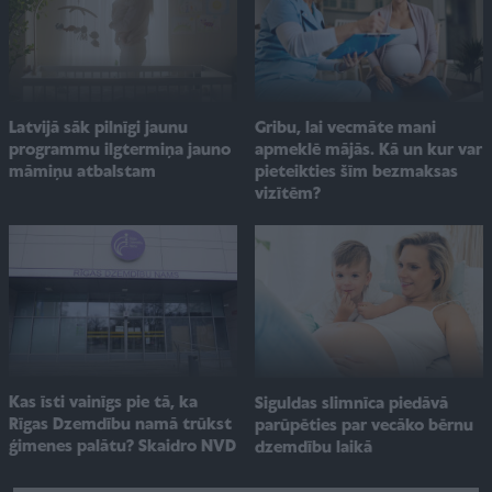
Gribu, lai vecmāte mani
Latvijā sāk pilnīgi jaunu
apmeklē mājās. Kā un kur var
programmu ilgtermiņa jauno
pieteikties šīm bezmaksas
māmiņu atbalstam
vizītēm?
Kas īsti vainīgs pie tā, ka
Siguldas slimnīca piedāvā
Rīgas Dzemdību namā trūkst
parūpēties par vecāko bērnu
ģimenes palātu? Skaidro NVD
dzemdību laikā