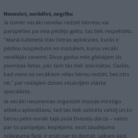
Nenesiet, nerādiet, negribu
Ja tomēr vecāki nevēlas redzēt bērniņu vai
parūpēties pa viņa pēdējo gaitu, tas tiek respektēts.
“Manā kabinetā stāv četras aploksnes, kurās ir
pēdiņu nospiedumi no mazuļiem, kurus vecāki
nevēlējās saņemt. Divus gadus mēs glabājam šīs
piemiņas lietas, pēc tam tās tiek iznīcinātas. Gadās,
kad viens no vecākiem vēlas bērnu redzēt, bet otrs
nē,” par reālajām dzīves situācijām stāsta
speciāliste.
Ja vecāki neuzņemas organizēt mazuļa mirstīgo
atlieku apbedīšanu, tad tas tiek uzticēts valstij un šo
bērnu pelni nonāk tajā pašā Dvēseļu dārzā – valsts
par to parūpējas. Iespējams, esot zaudējuma
nolieguma fāzē, ir grūti par to domāt. Laikam ejot,