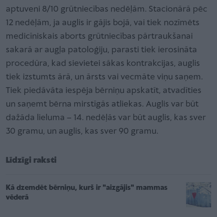
aptuveni 8/10 grūtniecības nedēļām. Stacionārā pēc
12 nedēļām, ja auglis ir gājis bojā, vai tiek nozīmēts
medicīniskais aborts grūtniecības pārtraukšanai
sakarā ar augļa patoloģiju, parasti tiek ierosināta
procedūra, kad sievietei sākas kontrakcijas, auglis
tiek izstumts ārā, un ārsts vai vecmāte viņu saņem.
Tiek piedāvāta iespēja bērniņu apskatīt, atvadīties
un saņemt bērna mirstīgās atliekas. Auglis var būt
dažāda lieluma – 14. nedēļās var būt auglis, kas sver
30 gramu, un auglis, kas sver 90 gramu.
Līdzīgi raksti
Kā dzemdēt bērniņu, kurš ir "aizgājis" mammas
vēderā