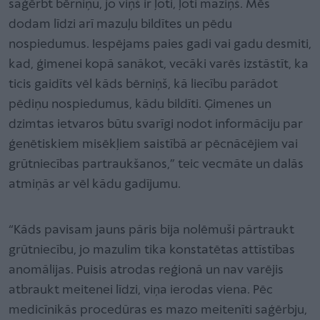
saģērbt bērniņu, jo viņš ir ļoti, ļoti maziņš. Mēs
dodam līdzi arī mazuļu bildītes un pēdu
nospiedumus. Iespējams paies gadi vai gadu desmiti,
kad, ģimenei kopā sanākot, vecāki varēs izstāstīt, ka
ticis gaidīts vēl kāds bērniņš, kā liecību parādot
pēdiņu nospiedumus, kādu bildīti. Ģimenes un
dzimtas ietvaros būtu svarīgi nodot informāciju par
ģenētiskiem misēkļiem saistībā ar pēcnācējiem vai
grūtniecības partraukšanos,” teic vecmāte un dalās
atmiņās ar vēl kādu gadījumu.
“Kāds pavisam jauns pāris bija nolēmuši pārtraukt
grūtniecību, jo mazulim tika konstatētas attīstības
anomālijas. Puisis atrodas reģionā un nav varējis
atbraukt meitenei līdzi, viņa ierodas viena. Pēc
medicīnikās procedūras es mazo meitenīti saģērbju,