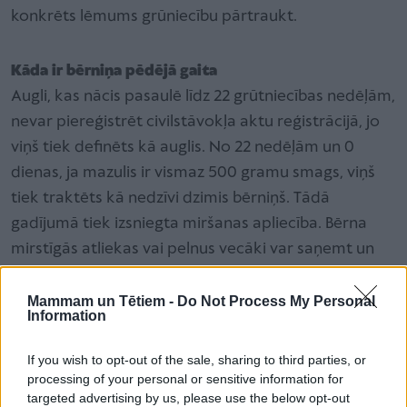
konkrēts lēmums grūniecību pārtraukt.
Kāda ir bērniņa pēdējā gaita
Augli, kas nācis pasaulē līdz 22 grūtniecības nedēļām,
nevar piereģistrēt civilstāvokļa aktu reģistrācijā, jo
viņš tiek definēts kā auglis. No 22 nedēļām un 0
dienas, ja mazulis ir vismaz 500 gramu smags, viņš
tiek traktēts kā nedzīvi dzimis bērniņš. Tādā
gadījumā tiek izsniegta miršanas apliecība. Bērna
mirstīgās atliekas vai pelnus vecāki var saņemt un
apglabāt, piemēram, dzimtas kapos, izveidojot
piemiņas vietu. Taču arī pirms šī laika dzimušajiem ir
Mammam un Tētiem -
Do Not Process My Personal
Information
iespēja tikt apglabātiem, bet ne kapsētā, stāsta
Laganovska.
If you wish to opt-out of the sale, sharing to third parties, or
processing of your personal or sensitive information for
targeted advertising by us, please use the below opt-out