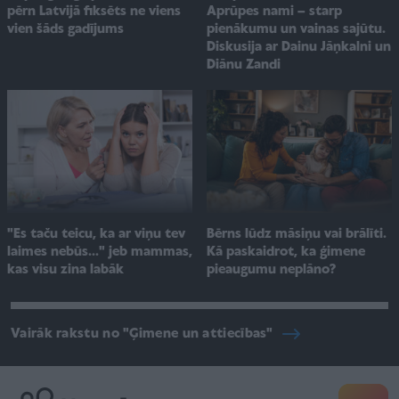
Aprūpes nami – starp
pērn Latvijā fiksēts ne viens
pienākumu un vainas sajūtu.
vien šāds gadījums
Diskusija ar Dainu Jāņkalni un
Diānu Zandi
"Es taču teicu, ka ar viņu tev
Bērns lūdz māsiņu vai brālīti.
laimes nebūs..." jeb mammas,
Kā paskaidrot, ka ģimene
kas visu zina labāk
pieaugumu neplāno?
Vairāk rakstu no "Ģimene un attiecības"