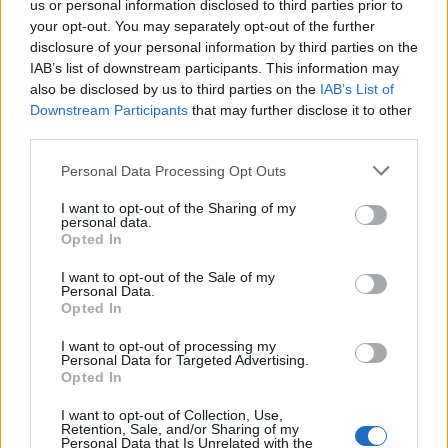
us or personal information disclosed to third parties prior to
Jāņkalni un Diānu Zandi
your opt-out. You may separately opt-out of the further
disclosure of your personal information by third parties on the
''Mamma piespieda mani apprecēties 16 gadu
IAB’s list of downstream participants. This information may
vecumā. Nesaprotu, kā to var nodarīt savam
also be disclosed by us to third parties on the
IAB’s List of
bērnam''
Downstream Participants
that may further disclose it to other
third parties.
Eksperts nosauc septiņas profesijas, kuras
Personal Data Processing Opt Outs
mākslīgais intelekts neapdraud... Un tās, kuras
pakļautas riskam izzust
I want to opt-out of the Sharing of my
personal data.
Opted In
I want to opt-out of the Sale of my
Personal Data.
Opted In
I want to opt-out of processing my
Ja uzturlīdzekļu samaksa nav iespējama, bērna māte
Personal Data for Targeted Advertising.
Opted In
var iesniegt tiesā prasību un piedziņa tiks vērsta
piespiedu kārtā. Ja pašreizējā brīdī nebūs finanšu
I want to opt-out of Collection, Use,
Retention, Sale, and/or Sharing of my
piedziņai, uzturlīdzekļus iespējams maksās
Personal Data that Is Unrelated with the