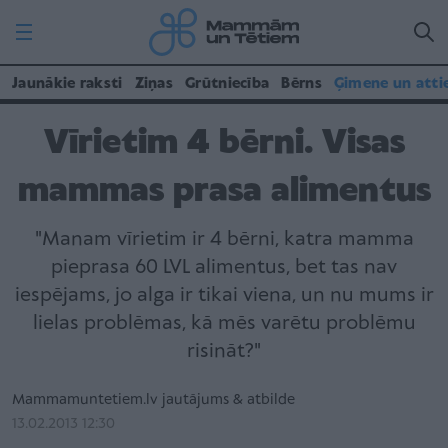
Jaunākie raksti
Ziņas
Grūtniecība
Bērns
Ģimene un atti
Vīrietim 4 bērni. Visas
mammas prasa alimentus
"Manam vīrietim ir 4 bērni, katra mamma
pieprasa 60 LVL alimentus, bet tas nav
iespējams, jo alga ir tikai viena, un nu mums ir
lielas problēmas, kā mēs varētu problēmu
risināt?"
Mammamuntetiem.lv jautājums & atbilde
13.02.2013 12:30