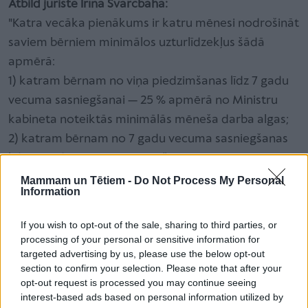
Atbild juriste Irīna Švarcbaha:
"Katra vecāka pienākums ir katru mēnesi nodrošināt
saviem bērniem minimālos uzturlīdzekļus šādā
apmērā:
1) katram bērnam no viņa piedzimšanas līdz 7 gadu
vecuma sasniegšanai — 25 % apmērā no Ministru
kabineta noteiktās minimālās mēneša darba algas;
2) katram bērnam no 7 gadu vecuma sasniegšanas
līdz 18 gadu vecuma sasniegšanai — 30 % apmērā no
Ministru kabineta noteiktās minimālās mēneša
Mammam un Tētiem -
Do Not Process My Personal
Information
darba algas.
If you wish to opt-out of the sale, sharing to third parties, or
processing of your personal or sensitive information for
Lasītākais
targeted advertising by us, please use the below opt-out
section to confirm your selection. Please note that after your
opt-out request is processed you may continue seeing
Kur paliek mūsu vecāki? Aprūpes nami – starp
interest-based ads based on personal information utilized by
pienākumu un vainas sajūtu. Diskusija ar Dainu