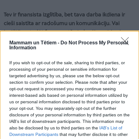
Tev ir finansista izglītība, bet tava darba ikdiena ir
cieši saistīta ar radošumu un komunikāciju. Vai
izvēlējies studēt finanses, tāpēc ka ģimenē jau ir
kāds “ciparu cilvēks”?
Mammam un Tētiem -
Do Not Process My Personal
Information
Manam tētim un māsai vienmēr ir labi padevušies
cipari. Mēs visi esam “ciparu cilvēki”, tāpēc tas, ka
If you wish to opt-out of the sale, sharing to third parties, or
iešu mācīties finansistos, bija pilnīgi skaidrs. Un es to
processing of your personal or sensitive information for
nekādā ziņā nenožēloju, jo finanses mani joprojām
targeted advertising by us, please use the below opt-out
section to confirm your selection. Please note that after your
ļoti interesē. Arvien striktāk cenšos nodalīt, kad ir
opt-out request is processed you may continue seeing
laiks mārketingam un biznesa radošajai pusei un kad
interest-based ads based on personal information utilized by
– finansēm.
us or personal information disclosed to third parties prior to
your opt-out. You may separately opt-out of the further
disclosure of your personal information by third parties on the
Cipari ir tie, kas nekad nemelo. Zināšanas, ko ieguvu
IAB’s list of downstream participants. This information may
also be disclosed by us to third parties on the
IAB’s List of
Banku augstskolā, ir ļoti spēcīgas. Toreiz bija liels
Downstream Participants
that may further disclose it to other