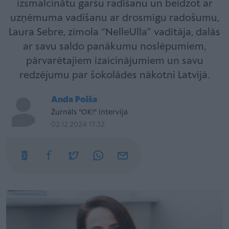
izsmalcinātu garšu radīšanu un beidzot ar
uzņēmuma vadīšanu ar drosmīgu radošumu,
Laura Sebre, zīmola “NelleUlla” vadītāja, dalās
ar savu saldo panākumu noslēpumiem,
pārvarētajiem izaicinājumiem un savu
redzējumu par šokolādes nākotni Latvijā.
Anda Poiša
Žurnāls "OK!" intervija
02.12.2024 17:32