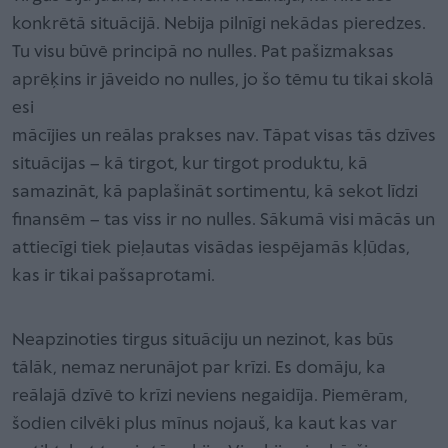
konkrētā situācijā. Nebija pilnīgi nekādas pieredzes.
Tu visu būvē principā no nulles. Pat pašizmaksas
aprēķins ir jāveido no nulles, jo šo tēmu tu tikai skolā
esi
mācījies un reālas prakses nav. Tāpat visas tās dzīves
situācijas – kā tirgot, kur tirgot produktu, kā
samazināt, kā paplašināt sortimentu, kā sekot līdzi
finansēm – tas viss ir no nulles. Sākumā visi mācās un
attiecīgi tiek pieļautas visādas iespējamās kļūdas,
kas ir tikai pašsaprotami.
Neapzinoties tirgus situāciju un nezinot, kas būs
tālāk, nemaz nerunājot par krīzi. Es domāju, ka
reālajā dzīvē to krīzi neviens negaidīja. Piemēram,
šodien cilvēki plus mīnus nojauš, ka kaut kas var