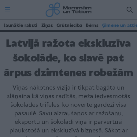
Jaunākie raksti
Ziņas
Grūtniecība
Bērns
Ģimene un atti
Latvijā ražota ekskluzīva
šokolāde, ko slavē pat
ārpus dzimtenes robežām
Viņas nākotnes vīzija ir tikpat bagāta un
slāņaina kā viņas radītās, meža iedvesmotās
šokolādes trifeles, ko novērtē gardēži visā
pasaulē. Savu aizraušanos ar ražošanu,
eksportu un šokolādi viņa ir pārvērtusi
plaukstošā un ekskluzīvā biznesā. Sākot ar