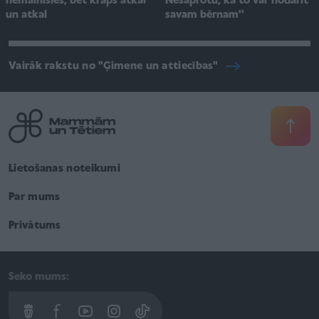
nemainīsies, bet krāps atkal
Nesaprotu, kā to var nodarīt
un atkal
savam bērnam''
Vairāk rakstu no "Ģimene un attiecības"
Lietošanas noteikumi
Par mums
Privātums
Seko mums: