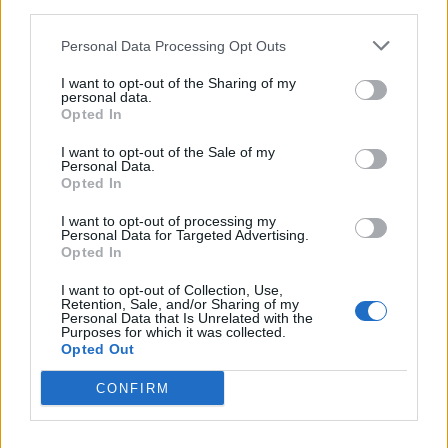
konkurss un studēt tika tikai tie, kam tas tiešām
third parties.
padevās. Šīs mācības bija ļoti vērtīgas. Tas man ir
Personal Data Processing Opt Outs
noderējis 100 % visās dzīves situācijās. Forši, ka
pamatā man ir šī finansista izglītība, jo bilances māku
I want to opt-out of the Sharing of my
personal data.
nolasīt un saprotu visu stratēģiski. Vecāki man
Opted In
nekad nav spieduši izvēlēties konkrētu mācību
I want to opt-out of the Sale of my
Personal Data.
virzienu.
Opted In
I want to opt-out of processing my
Piemēram, arhitektūra mani ļoti interesēja, tomēr
Personal Data for Targeted Advertising.
Opted In
pietrūka radošās puses – matemātika bija, bet
radošajā pietrūka. Laba izglītība ir pamatu pamats,
I want to opt-out of Collection, Use,
Retention, Sale, and/or Sharing of my
domāju, tas pat nav diskutējams – pēc tam jau katrs
Personal Data that Is Unrelated with the
Purposes for which it was collected.
var domāt.
Opted Out
CONFIRM
Manos laikos visi bija vai nu ekonomisti, finansisti, vai
juristi, jo toreiz visiem likās – šīs ir tās profesijas, kur