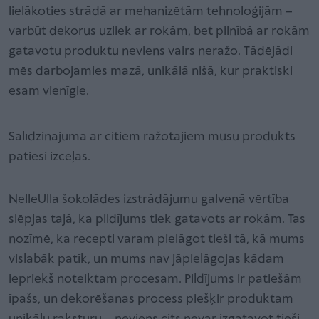
lielākoties strādā ar mehanizētām tehnoloģijām –
varbūt dekorus uzliek ar rokām, bet pilnībā ar rokām
gatavotu produktu neviens vairs neražo. Tādējādi
mēs darbojamies mazā, unikālā nišā, kur praktiski
esam vienīgie.
Salīdzinājumā ar citiem ražotājiem mūsu produkts
patiesi izceļas.
NelleUlla šokolādes izstrādājumu galvenā vērtība
slēpjas tajā, ka pildījums tiek gatavots ar rokām. Tas
nozīmē, ka recepti varam pielāgot tieši tā, kā mums
vislabāk patīk, un mums nav jāpielāgojas kādam
iepriekš noteiktam procesam. Pildījums ir patiešām
īpašs, un dekorēšanas process piešķir produktam