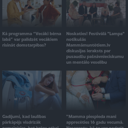
Noskaties! Festivālā "Lampa"
Kā programma “Vecāki bērna
notikušās
labā” var palīdzēt vecākiem
Mammāmuntētiem.lv
risināt domstarpības?
diskusijas ieraksts par
pusaudžu pašnāvnieciskumu
un mentālo veselību
Gadījumi, kad laulības
''Mamma piespieda mani
pārkāpējs visdrīzāk
apprecēties 16 gadu vecumā.