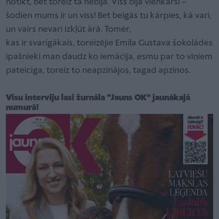
notikt, bet toreiz tā nebija. Viss bija vienkārši –
šodien mums ir un viss! Bet beigās tu kārpies, kā vari,
un vairs nevari izkļūt ārā. Tomēr,
kas ir svarīgākais, toreizējie Emīla Gustava šokolādes
īpašnieki man daudz ko iemācīja, esmu par to viņiem
pateicīga, toreiz to neapzinājos, tagad apzinos.
Visu interviju lasi žurnāla "Jauns OK" jaunākajā
numurā!