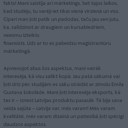
fakts! Mani saistīja arī mārketings, bet tajos laikos,
kad studēju, tu varēji iet tikai vienā virzienā un viss.
Cipari man ļoti patīk un padodas, taču jau sen jutu,
ka, salīdzinot ar draugiem un kursabiedriem,
neesmu izteikts
finansists. Līdz ar to es pabeidzu maģistrantūru
mārketingā.
Apvienojot abus šos aspektus, mani vairāk
interesēja, kā visu salikt kopā. Jau pašā sākumā vai
ļoti drīz pēc studijām es sāku strādāt ar zīmolu Emīla
Gustava šokolāde. Mani ļoti interesēja eksports, kā
tas ir – iznest Latvijas produktu pasaulē. Tā bija sava
veida sajūta – Latvija var, mēs varam! Mēs varam
kvalitātē, mēs varam dizainā un patiesībā ļoti spēcīgi
daudzos aspektos.