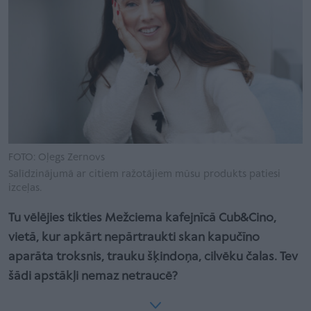
FOTO: Oļegs Zernovs
Salīdzinājumā ar citiem ražotājiem mūsu produkts patiesi
izceļas.
Tu vēlējies tikties Mežciema kafejnīcā Cub&Cino,
vietā, kur apkārt nepārtraukti skan kapučīno
aparāta troksnis, trauku šķindoņa, cilvēku čalas. Tev
šādi apstākļi nemaz netraucē?