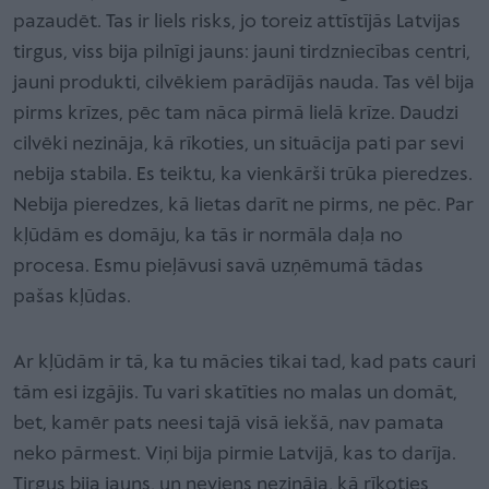
pazaudēt. Tas ir liels risks, jo toreiz attīstījās Latvijas
tirgus, viss bija pilnīgi jauns: jauni tirdzniecības centri,
jauni produkti, cilvēkiem parādījās nauda. Tas vēl bija
pirms krīzes, pēc tam nāca pirmā lielā krīze. Daudzi
cilvēki nezināja, kā rīkoties, un situācija pati par sevi
nebija stabila. Es teiktu, ka vienkārši trūka pieredzes.
Nebija pieredzes, kā lietas darīt ne pirms, ne pēc. Par
kļūdām es domāju, ka tās ir normāla daļa no
procesa. Esmu pieļāvusi savā uzņēmumā tādas
pašas kļūdas.
Ar kļūdām ir tā, ka tu mācies tikai tad, kad pats cauri
tām esi izgājis. Tu vari skatīties no malas un domāt,
bet, kamēr pats neesi tajā visā iekšā, nav pamata
neko pārmest. Viņi bija pirmie Latvijā, kas to darīja.
Tirgus bija jauns, un neviens nezināja, kā rīkoties