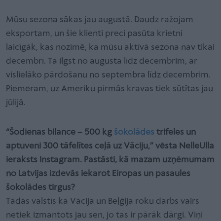
Mūsu sezona sākas jau augustā. Daudz ražojam
eksportam, un šie klienti preci pasūta krietni
laicīgāk, kas nozīmē, ka mūsu aktīvā sezona nav tikai
decembrī. Tā ilgst no augusta līdz decembrim, ar
vislielāko pārdošanu no septembra līdz decembrim.
Piemēram, uz Ameriku pirmās kravas tiek sūtītas jau
jūlijā.
“Šodienas bilance – 500 kg
šokolādes
trifeles un
aptuveni 300 tāfelītes ceļā uz Vāciju,” vēsta NelleUlla
ieraksts Instagram. Pastāsti, kā mazam uzņēmumam
no Latvijas izdevās iekarot Eiropas un pasaules
šokolādes tirgus?
Tādās valstīs kā Vācija un Beļģija roku darbs vairs
netiek izmantots jau sen, jo tas ir pārāk dārgi. Viņi