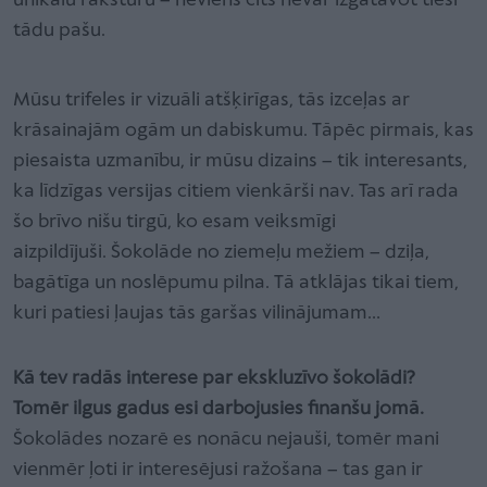
unikālu raksturu – neviens cits nevar izgatavot tieši
tādu pašu.
Mūsu trifeles ir vizuāli atšķirīgas, tās izceļas ar
krāsainajām ogām un dabiskumu. Tāpēc pirmais, kas
piesaista uzmanību, ir mūsu dizains – tik interesants,
ka līdzīgas versijas citiem vienkārši nav. Tas arī rada
šo brīvo nišu tirgū, ko esam veiksmīgi
aizpildījuši. Šokolāde no ziemeļu mežiem – dziļa,
bagātīga un noslēpumu pilna. Tā atklājas tikai tiem,
kuri patiesi ļaujas tās garšas vilinājumam…
Kā tev radās interese par ekskluzīvo šokolādi?
Tomēr ilgus gadus esi darbojusies finanšu jomā.
Šokolādes nozarē es nonācu nejauši, tomēr mani
vienmēr ļoti ir interesējusi ražošana – tas gan ir