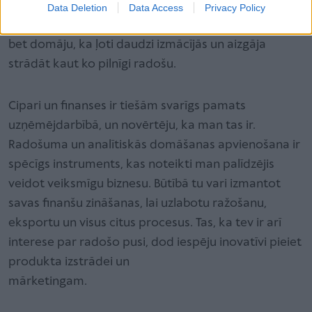
visvairāk varēs nopelnīt. Man vēl ir paveicies, ka
Data Deletion
Data Access
Privacy Policy
finanses man tiešām arī patīk, padodas un interesē,
bet domāju, ka ļoti daudzi izmācījās un aizgāja
strādāt kaut ko pilnīgi radošu.
Cipari un finanses ir tiešām svarīgs pamats
uzņēmējdarbībā, un novērtēju, ka man tas ir.
Radošuma un analītiskās domāšanas apvienošana ir
spēcīgs instruments, kas noteikti man palīdzējis
veidot veiksmīgu biznesu. Būtībā tu vari izmantot
savas finanšu zināšanas, lai uzlabotu ražošanu,
eksportu un visus citus procesus. Tas, ka tev ir arī
interese par radošo pusi, dod iespēju inovatīvi pieiet
produkta izstrādei un
mārketingam.