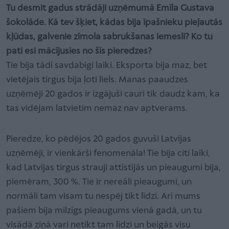
Tu desmit gadus strādāji uzņēmumā Emīla Gustava
šokolāde. Kā tev šķiet, kādas bija īpašnieku pieļautās
kļūdas, galvenie zīmola sabrukšanas iemesli? Ko tu
pati esi mācījusies no šīs pieredzes?
Tie bija tādi savdabīgi laiki. Eksporta bija maz, bet
vietējais tirgus bija ļoti liels. Manas paaudzes
uzņēmēji 20 gados ir izgājuši cauri tik daudz kam, ka
tas vidējam latvietim nemaz nav aptverams.
Pieredze, ko pēdējos 20 gados guvuši Latvijas
uzņēmēji, ir vienkārši fenomenāla! Tie bija citi laiki,
kad Latvijas tirgus strauji attīstījās un pieaugumi bija,
piemēram, 300 %. Tie ir nereāli pieaugumi, un
normāli tam visam tu nespēj tikt līdzi. Arī mums
pašiem bija milzīgs pieaugums vienā gadā, un tu
visādā ziņā vari netikt tam līdzi un beigās visu