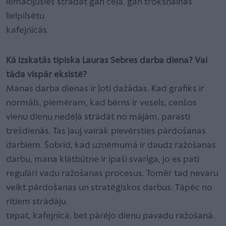
iemācījusies strādāt gan ceļā, gan trokšņainās
lielpilsētu
kafejnīcās.
Kā izskatās tipiska Lauras Sebres darba diena? Vai
tāda vispār eksistē?
Manas darba dienas ir ļoti dažādas. Kad grafiks ir
normāls, piemēram, kad bērns ir vesels, cenšos
vienu dienu nedēļā strādāt no mājām, parasti
trešdienās. Tas ļauj vairāk pievērsties pārdošanas
darbiem. Šobrīd, kad uzņēmumā ir daudz ražošanas
darbu, mana klātbūtne ir īpaši svarīga, jo es pati
regulāri vadu ražošanas procesus. Tomēr tad nevaru
veikt pārdošanas un stratēģiskos darbus. Tāpēc no
rītiem strādāju
tepat, kafejnīcā, bet pārējo dienu pavadu ražošanā.