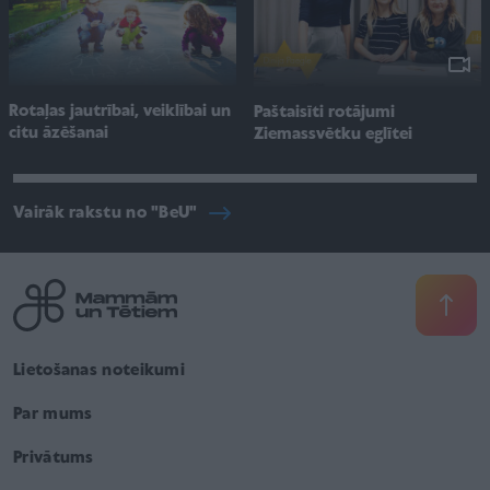
Rotaļas jautrībai, veiklībai un
Paštaisīti rotājumi
citu āzēšanai
Ziemassvētku eglītei
Vairāk rakstu no "BeU"
Lietošanas noteikumi
Par mums
Privātums