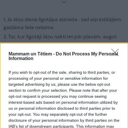
1. Ja Jāņu dienā līgotājus aizraida - tad aizraidītājiem
gaidāma liela nelaime.
2. Tur, kur līgotāji Jāņu naktī iet pār pļavām, augot
labāka zāle.
3. Ja Jāņu nakti meita mirti stāda - tad no tās viņai
Mammam un Tētiem -
Do Not Process My Personal
Information
izaugs brūtes kronis.
4. Jāņu naktī nedrīkst gulēt - tad gulēs visu gadu.
If you wish to opt-out of the sale, sharing to third parties, or
processing of your personal or sensitive information for
5. Jāņu nakti vajag stāvēt pie papardes. Pusnaktī
targeted advertising by us, please use the below opt-out
redz paperdes galā spīdošus ziediņus un čūsku.
section to confirm your selection. Please note that after your
Čūsku vajag nosist un ziediņus noraut; tos vajag likt
opt-out request is processed you may continue seeing
interest-based ads based on personal information utilized by
sev pagalvī - tad var redzēt savu nākotni.
us or personal information disclosed to third parties prior to
6. Ja Zāļu vakarā uz piena traukiem samet smalkas
your opt-out. You may separately opt-out of the further
disclosure of your personal information by third parties on the
nātres - raganas sadzeļas un pienu nebojā.
IAB’s list of downstream participants. This information may