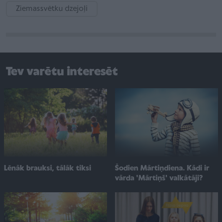
Ziemassvētku dzejoļi
Tev varētu interesēt
Lēnāk brauksi, tālāk tiksi
Šodien Mārtiņdiena. Kādi ir
vārda 'Mārtiņš' valkātāji?