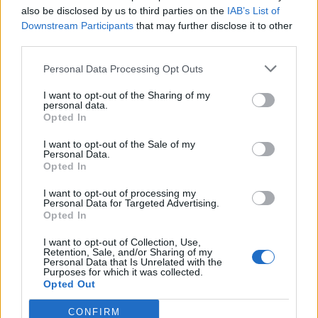
7. Jāņu naktī jāiet gulēt ar neaizmirstuļu vainadziņu
also be disclosed by us to third parties on the
IAB’s List of
galvā. Kas sapnī to noņems - būs līgavainis.
Downstream Participants
that may further disclose it to other
third parties.
8. Jāņu vakarā jāsalasa vībotņu ziedi, jāiesien
kabatlakatiņā un naktī jābrien pa ūdeni vai rasu - tad
Personal Data Processing Opt Outs
ziedi pārvēršas zeltā vai sudrabā.
I want to opt-out of the Sharing of my
personal data.
9. Jāņu ugunskuri jākur kalniņos. Ugunskura pelnos
Opted In
Dieviņš naudu ber.
I want to opt-out of the Sale of my
10. Jāņu dienas rītā jānogriež papardes kāts pie
Personal Data.
Opted In
pašas pamatnes, uz nogriezuma būs redzams kāds
burts - ar to burtu sāksies nākamā vīra vai sievas
I want to opt-out of processing my
Personal Data for Targeted Advertising.
vārds.
Opted In
11. Jāņu dienā vajagot zirgu ar olām dzirdīt - tad tas
I want to opt-out of Collection, Use,
Retention, Sale, and/or Sharing of my
būs stiprs un apaļš.
Personal Data that Is Unrelated with the
Purposes for which it was collected.
12. Ja līdz Jāņiem nosit odu - tad tā vietā tūlīt rodas 10
Opted Out
jauni, bet, ja pēc Jāņiem nosit, - tad 10 odu uzreiz
CONFIRM