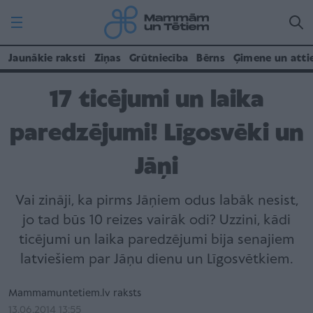
Jaunākie raksti
Ziņas
Grūtniecība
Bērns
Ģimene un atti
17 ticējumi un laika
paredzējumi! Līgosvēki un
Jāņi
Vai zināji, ka pirms Jāņiem odus labāk nesist,
jo tad būs 10 reizes vairāk odi? Uzzini, kādi
ticējumi un laika paredzējumi bija senajiem
latviešiem par Jāņu dienu un Līgosvētkiem.
Mammamuntetiem.lv raksts
13.06.2014 13:55