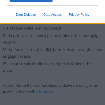
mirst.
13. Ja Jāņu vakarā izlaiž caur skursteni baltu balodi -
tad to cilvēku visi mīl.
Data Deletion
Data Access
Privacy Policy
14. Ja dzeguze beidz kūkot pirms Jāņiem - deviņas
dienas pēc Miķeļiem būs sniegs.
15. Ja pērkons rūc nakti pirms Jāņiem - būs neauglīga
vasara.
16. Ja Jāņos līst tikai tik ilgi, kamēr zirgu apseglo, - būs
auglīga vasara.
17. Ja sarkanais āboliņš uzzied pirms Jāņiem - būs
plūdi.
Avots: Diāna Karaša "Latviešu sadzīves tradīvijas un
godi", izdevniecība
Jumava