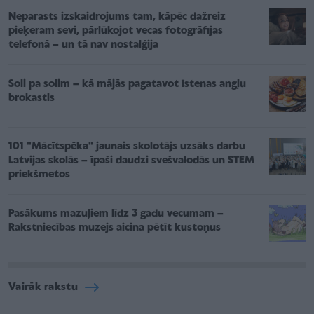
Neparasts izskaidrojums tam, kāpēc dažreiz
pieķeram sevi, pārlūkojot vecas fotogrāfijas
telefonā – un tā nav nostalģija
Soli pa solim – kā mājās pagatavot īstenas angļu
brokastis
101 "Mācītspēka" jaunais skolotājs uzsāks darbu
Latvijas skolās – īpaši daudzi svešvalodās un STEM
priekšmetos
Pasākums mazuļiem līdz 3 gadu vecumam –
Rakstniecības muzejs aicina pētīt kustoņus
Vairāk rakstu