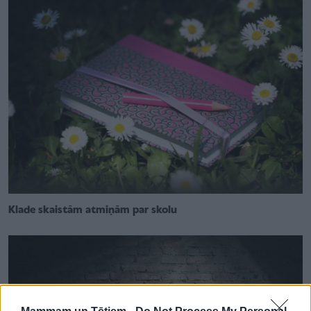
Klade skaistām atmiņām par skolu