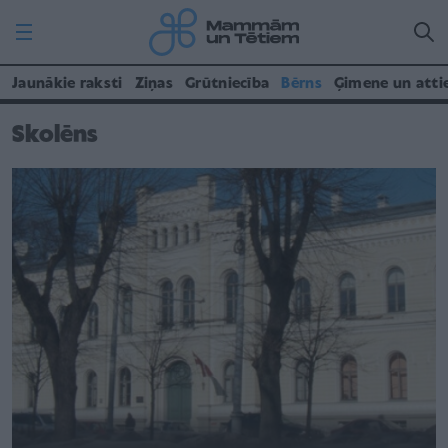
Jaunākie raksti
Ziņas
Grūtniecība
Bērns
Ģimene un atti
Skolēns