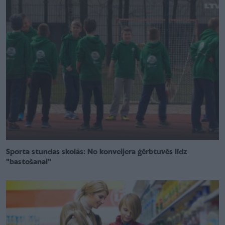
Sporta stundas skolās: No konveijera ģērbtuvēs līdz
"bastošanai"