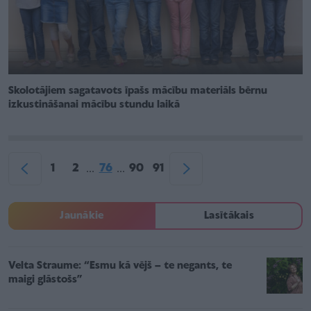
Skolotājiem sagatavots īpašs mācību materiāls bērnu
izkustināšanai mācību stundu laikā
1
2
76
90
91
...
...
Jaunākie
Lasītākais
Velta Straume: “Esmu kā vējš – te negants, te
maigi glāstošs”