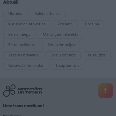
Aktuāli
Ukraina
Valsts atbalsts
Kur šodien atpūsties
Zīdīšana
Drošība
Bērna miegs
Mākslīgais intelekts
Bērnu psihiatrs
Bērna emocijas
Vasaras brīvlaiks
Bērnu drošība
Pusaudzis
Gatavošanās skolai
1. septembris
Lietošanas noteikumi