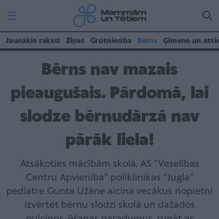
Jaunākie raksti
Ziņas
Grūtniecība
Bērns
Ģimene un atti
Bērns nav mazais
pieaugušais. Pārdomā, lai
slodze bērnudārzā nav
pārāk liela!
Atsākoties mācībām skolā, AS “Veselības
Centru Apvienība” poliklīnikas “Jugla”
pediatre Gunta Užāne aicina vecākus nopietni
izvērtēt bērnu slodzi skolā un dažādos
pulciņos, ēšanas paradumus, runāt ar