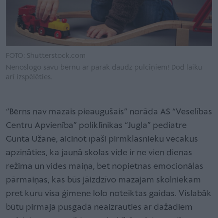
FOTO: Shutterstock.com
Nenoslogo savu bērnu ar pārāk daudz pulciņiem! Dod laiku
arī izspēlēties.
“Bērns nav mazais pieaugušais” norāda AS “Veselības
Centru Apvienība” poliklīnikas “Jugla” pediatre
Gunta Užāne, aicinot īpaši pirmklasnieku vecākus
apzināties, ka jaunā skolas vide ir ne vien dienas
režīma un vides maiņa, bet nopietnas emocionālas
pārmaiņas, kas būs jāizdzīvo mazajam skolniekam
pret kuru visa ģimene lolo noteiktas gaidas. Vislabāk
būtu pirmajā pusgadā neaizrauties ar dažādiem