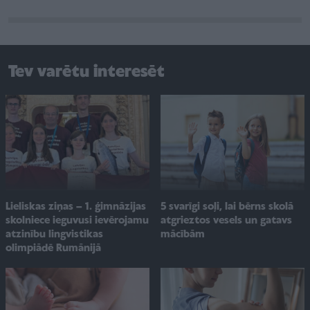
Tev varētu interesēt
Lieliskas ziņas – 1. ģimnāzijas
5 svarīgi soļi, lai bērns skolā
skolniece ieguvusi ievērojamu
atgrieztos vesels un gatavs
atzinību lingvistikas
mācībām
olimpiādē Rumānijā