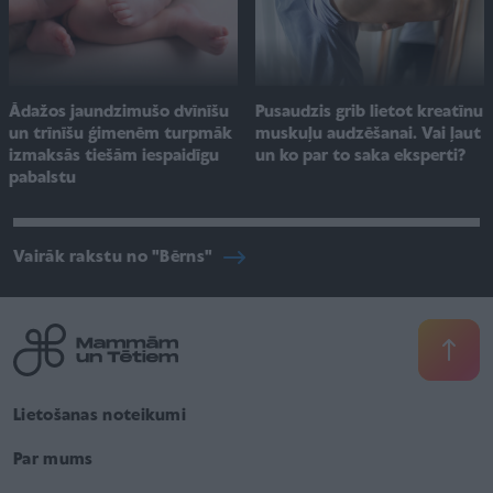
Pusaudzis grib lietot kreatīnu
Ādažos jaundzimušo dvīnīšu
muskuļu audzēšanai. Vai ļaut
un trīnīšu ģimenēm turpmāk
un ko par to saka eksperti?
izmaksās tiešām iespaidīgu
pabalstu
Vairāk rakstu no "Bērns"
Lietošanas noteikumi
Par mums