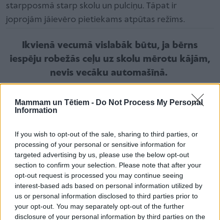
starpposmā starp skolu un pulciņu. Tāpat ir
joprojām jāievēro pietiekams atpūtas režīms.
Ikvienā vecumā vislabāk būtu, ja bērns
iespēju robežās ceļu uz skolu mērotu kājām,
nevis vecāku automašīnā.
Stāja un redze
Mammam un Tētiem -
Do Not Process My Personal
Information
Savukārt bērniem, kuru jau ir apbružājušies skolas
režīmā un mācās ne pirmo gadu, vecāku uzmanību
If you wish to opt-out of the sale, sharing to third parties, or
būtu jāvērš uz jautājumiem, kas saistās ar stāju un
processing of your personal or sensitive information for
acīm. Stundām ilga sēdēšana pie stacionārā datora
targeted advertising by us, please use the below opt-out
section to confirm your selection. Please note that after your
vai vārtīšanās pa gultu ar planšeti vai viedtelefonu
opt-out request is processed you may continue seeing
rokās jebkādā apgaismojumā, ir draudi nepareizai
interest-based ads based on personal information utilized by
stājai, acu problēmām un redzes pasliktināšanās
us or personal information disclosed to third parties prior to
your opt-out. You may separately opt-out of the further
iespējām. Tāpat vecākiem vajadzētu pavērot, lai
disclosure of your personal information by third parties on the