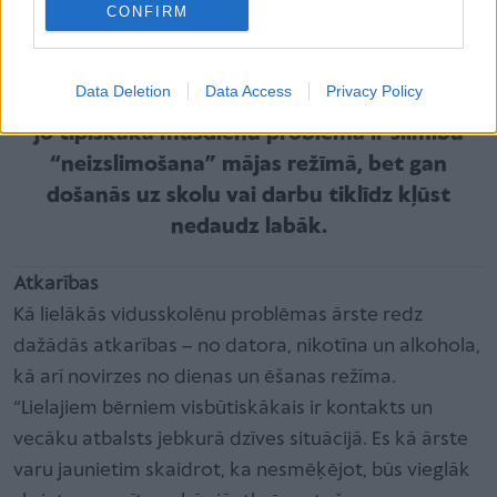
bērns pavada ārpus telpām.
CONFIRM
Gan vecākiem, gan arī bērniem ir jārēķinās arī
Data Deletion
Data Access
Privacy Policy
ar to, ka skolas laikā bez slimošanas neiztikt,
jo tipiskākā mūsdienu problēma ir slimību
“neizslimošana” mājas režīmā, bet gan
došanās uz skolu vai darbu tiklīdz kļūst
nedaudz labāk.
Atkarības
Kā lielākās vidusskolēnu problēmas ārste redz
dažādās atkarības – no datora, nikotīna un alkohola,
kā arī novirzes no dienas un ēšanas režīma.
“Lielajiem bērniem visbūtiskākais ir kontakts un
vecāku atbalsts jebkurā dzīves situācijā. Es kā ārste
varu jaunietim skaidrot, ka nesmēķējot, būs vieglāk