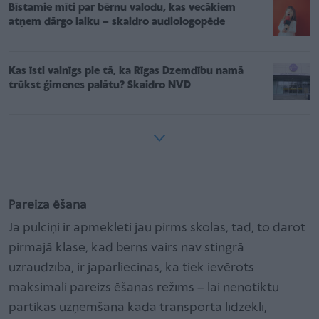
Bīstamie mīti par bērnu valodu, kas vecākiem
atņem dārgo laiku – skaidro audiologopēde
Kas īsti vainīgs pie tā, ka Rīgas Dzemdību namā
trūkst ģimenes palātu? Skaidro NVD
Pareiza ēšana
Ja pulciņi ir apmeklēti jau pirms skolas, tad, to darot
pirmajā klasē, kad bērns vairs nav stingrā
uzraudzībā, ir jāpārliecinās, ka tiek ievērots
maksimāli pareizs ēšanas režīms – lai nenotiktu
pārtikas uzņemšana kāda transporta līdzeklī,