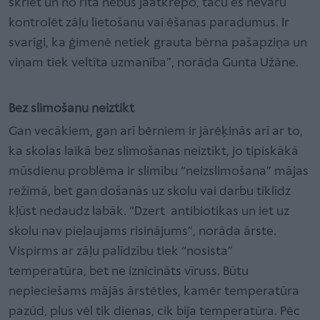
skriet un no rīta nebūs jāatkrēpo, taču es nevaru
kontrolēt zāļu lietošanu vai ēšanas paradumus. Ir
svarīgi, ka ģimenē netiek grauta bērna pašapziņa un
viņam tiek veltīta uzmanība”, norāda Gunta Užāne.
Bez slimošanu neiztikt
Gan vecākiem, gan arī bērniem ir jārēķinās arī ar to,
ka skolas laikā bez slimošanas neiztikt, jo tipiskākā
mūsdienu problēma ir slimību “neizslimošana” mājas
režīmā, bet gan došanās uz skolu vai darbu tiklīdz
kļūst nedaudz labāk. “Dzert antibiotikas un iet uz
skolu nav pieļaujams risinājums”, norāda ārste.
Vispirms ar zāļu palīdzību tiek “nosista”
temperatūra, bet ne iznīcināts vīruss. Būtu
nepieciešams mājās ārstēties, kamēr temperatūra
pazūd, plus vēl tik dienas, cik bija temperatūra. Pēc