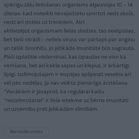
spēcīgu zāļu lietošanas organisms atjaunojas 10 – 14
dienas, kad noteikti nevajadzētu sportot nedz skolā,
nedz arī doties uz treniņiem. Ātri
aktivizējot organismam lielas slodzes, tas neatpūšas,
bet tieši otrādi – neliels viruss var pārtapt par angīnu
un tālāk bronhītu, jo jebkāda imunitāte būs sagrauta.
Plaši izplatītie vēdervīrusi, kas izpaužas ne vien kā
vemšana, bet arī kakla sāpes un klepus, ir ārkārtīgi
lipīgi. Izslimojušajam ir iespējas aplipināt veselos arī
vēl pēc nedēļas, ja nav veikta pienācīga ārstēšana.
“Vecākiem ir jāsaprot, ka regulārai kaišu
“neizslimošanai” ir liela ietekme uz bērna imunitāti
un uzņēmību pret jebkādām slimībām.
Bērnudārznieks