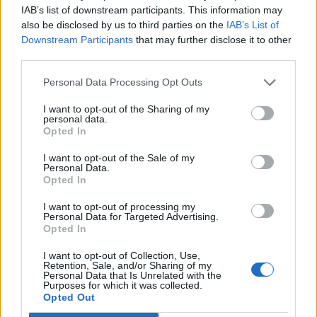
bērni smagās skolas somas nenēsātu uz viena pleca.
IAB’s list of downstream participants. This information may
“Vēl šim vecumam tipiska problēma ir pastiprināta
also be disclosed by us to third parties on the
IAB’s List of
Downstream Participants
that may further disclose it to other
stāvēšana uz vienas kājas, saliecot augumu uz vienu
third parties.
pusi, lai neizskatītos pārāk garš”, stāsta pediatre.
Ikviena vecāka uzdevums ir novērtēt sava bērna
Personal Data Processing Opt Outs
iespējamās auguma veidošanās novirzes no normas,
I want to opt-out of the Sharing of my
personal data.
kuras līdz 12 gadu vecumam ir salīdzinoši viegli
Opted In
koriģējamas ar ārstnieciskās vingrošanas palīdzību
I want to opt-out of the Sale of my
vai, izvēloties noteiktus sporta veidus, kas rod
Personal Data.
Opted In
balansu un risinājumu problēmām.
I want to opt-out of processing my
Personal Data for Targeted Advertising.
Staigāt kājām
Opted In
Ikvienā vecumā vislabāk būtu, ja bērns iespēju
I want to opt-out of Collection, Use,
Retention, Sale, and/or Sharing of my
robežās ceļu uz skolu mērotu kājām, nevis vecāku
Personal Data that Is Unrelated with the
Purposes for which it was collected.
automašīnā. Kardioloģi uzskata, ka staigāšana ir
Opted Out
vislabākā slodze, kā arī tādejādi noteiktu laika sprīdi