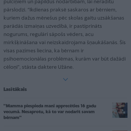
pulciņiem un papildus nodarbībām, lai neradītu
pārslodzi. “Ikdienas praksē saskaros ar bērniem,
kuriem dažus mēnešus pēc skolas gaitu uzsākšanas
parādās izmaiņas uzvedībā, ir pastiprināts
nogurums, regulāri sāpošs vēders, acu
mirkšķināšana vai neizskaidrojama šņaukāšanās. Šīs
visas pazīmes liecina, ka bērnam ir
psihoemocionālas problēmas, kurām var būt dažādi
cēloņi”, stāsta daktere Užāne.
Lasītākais
''Mamma piespieda mani apprecēties 16 gadu
vecumā. Nesaprotu, kā to var nodarīt savam
bērnam''