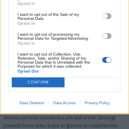
Opted In
I want to opt-out of the Sale of my
Personal Data.
Opted In
I want to opt-out of processing my
Personal Data for Targeted Advertising.
Opted In
I want to opt-out of Collection, Use,
Retention, Sale, and/or Sharing of my
Personal Data that Is Unrelated with the
Purposes for which it was collected.
Opted Out
CONFIRM
Ģimeņu dienas pasākuma mērķis - kopā ar dabas
Data Deletion
Data Access
Privacy Policy
ekspertu doties dabā, iepazīt un izzināt putnu dzīvi
ziemas periodā Jaunmoku pils apkārtnē. Saturīgi
pavadīt brīvo laiku kopā ar ģimeni un sadarboties