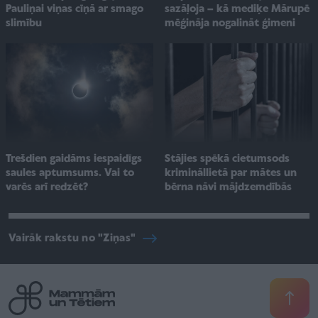
Pauliņai viņas cīņā ar smago
sazāļoja – kā mediķe Mārupē
slimību
mēģināja nogalināt ģimeni
Stājies spēkā cietumsods
Trešdien gaidāms iespaidīgs
krimināllietā par mātes un
saules aptumsums. Vai to
bērna nāvi mājdzemdībās
varēs arī redzēt?
Vairāk rakstu no "Ziņas"