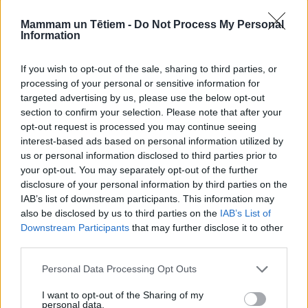
ekspertu, pētnieku Ritvaru Rekmani un pils muzeja
Mammam un Tētiem -
Do Not Process My Personal
darbiniecēm apmeklētāji ir aicināti doties izzinošā
Information
pastaigā pils parkā un apkārtnē. Tās laikā tiks vēroti,
If you wish to opt-out of the sale, sharing to third parties, or
atpazīti putni un apskatītas putnu barotavas.
processing of your personal or sensitive information for
Pēc pastaigas Meža muzejā būs dažādas aktivitātes,
targeted advertising by us, please use the below opt-out
section to confirm your selection. Please note that after your
spēles un uzdevumi par putniem visai ģimenei par
opt-out request is processed you may continue seeing
putniem. Noslēgumā – sasildošas tējas degustācija,
interest-based ads based on personal information utilized by
kuras laikā varēs nogaršot dažādu veidu tējas, kas
us or personal information disclosed to third parties prior to
your opt-out. You may separately opt-out of the further
vāktas pils dārzā un tās teritorijā. Dalība pasākumā –
disclosure of your personal information by third parties on the
muzeja ieejas biļete.
IAB’s list of downstream participants. This information may
also be disclosed by us to third parties on the
IAB’s List of
Downstream Participants
that may further disclose it to other
third parties.
Personal Data Processing Opt Outs
I want to opt-out of the Sharing of my
personal data.