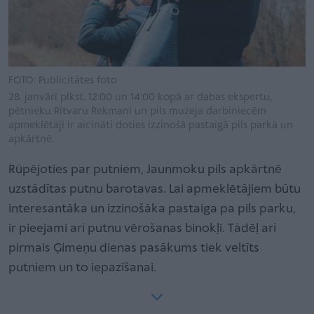
FOTO: Publicitātes foto
28. janvārī plkst. 12:00 un 14:00 kopā ar dabas ekspertu,
pētnieku Ritvaru Rekmani un pils muzeja darbiniecēm
apmeklētāji ir aicināti doties izzinošā pastaigā pils parkā un
apkārtnē.
Rūpējoties par putniem, Jaunmoku pils apkārtnē
uzstādītas putnu barotavas. Lai apmeklētājiem būtu
interesantāka un izzinošāka pastaiga pa pils parku,
ir pieejami arī putnu vērošanas binokļi. Tādēļ arī
pirmais Ģimeņu dienas pasākums tiek veltīts
putniem un to iepazīšanai.