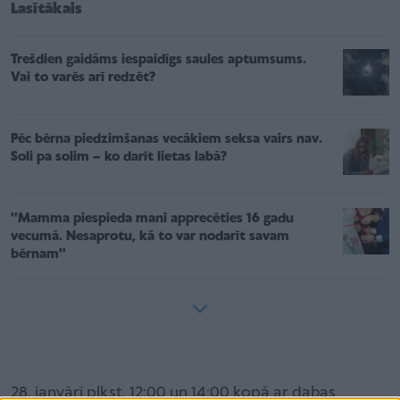
Lasītākais
Trešdien gaidāms iespaidīgs saules aptumsums.
Vai to varēs arī redzēt?
Pēc bērna piedzimšanas vecākiem seksa vairs nav.
Soli pa solim – ko darīt lietas labā?
''Mamma piespieda mani apprecēties 16 gadu
vecumā. Nesaprotu, kā to var nodarīt savam
bērnam''
28. janvārī plkst. 12:00 un 14:00 kopā ar dabas