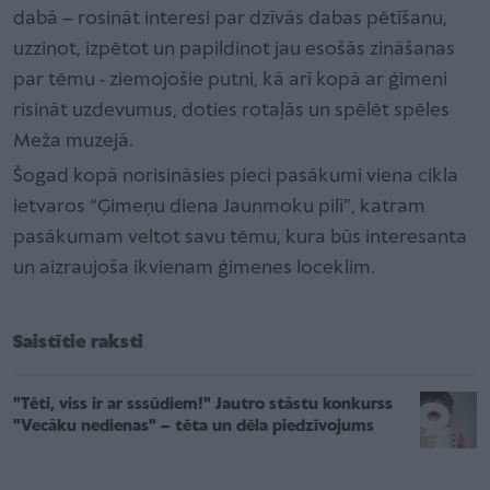
dabā – rosināt interesi par dzīvās dabas pētīšanu,
uzzinot, izpētot un papildinot jau esošās zināšanas
par tēmu - ziemojošie putni, kā arī kopā ar ģimeni
risināt uzdevumus, doties rotaļās un spēlēt spēles
Meža muzejā.
Šogad kopā norisināsies pieci pasākumi viena cikla
ietvaros “Ģimeņu diena Jaunmoku pilī”, katram
pasākumam veltot savu tēmu, kura būs interesanta
un aizraujoša ikvienam ģimenes loceklim.
Saistītie raksti
"Tēti, viss ir ar sssūdiem!" Jautro stāstu konkurss
"Vecāku nedienas" – tēta un dēla piedzīvojums