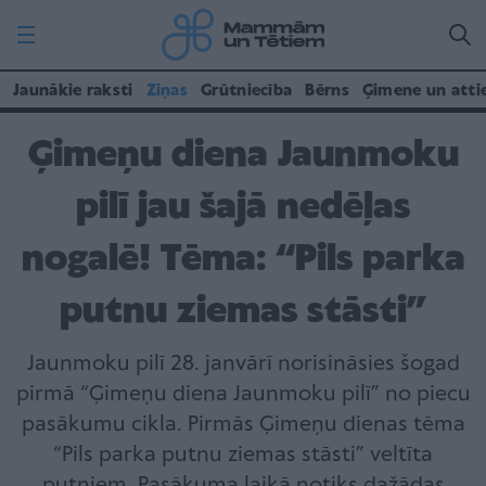
Jaunākie raksti
Ziņas
Grūtniecība
Bērns
Ģimene un atti
Ģimeņu diena Jaunmoku
pilī jau šajā nedēļas
nogalē! Tēma: “Pils parka
putnu ziemas stāsti”
Jaunmoku pilī 28. janvārī norisināsies šogad
pirmā “Ģimeņu diena Jaunmoku pilī” no piecu
pasākumu cikla. Pirmās Ģimeņu dienas tēma
“Pils parka putnu ziemas stāsti” veltīta
putniem. Pasākuma laikā notiks dažādas