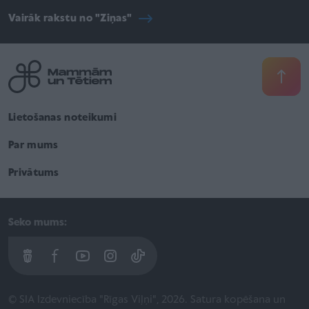
Vairāk rakstu no "Ziņas"
Lietošanas noteikumi
Par mums
Privātums
Seko mums:
© SIA Izdevniecība "Rīgas Viļņi", 2026. Satura kopēšana un