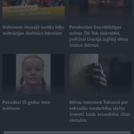
Valmieras muzejā notiks leļļu
Pateicoties bezatbildīgas
animācijas darbnīca bērniem
mātes Tik Tok tiešraidei,
policisti Liepājā izglābj divus
mazus bērnus
Pazudusi 15 gadus veca
Bērnu nometnē Tukumā par
meitene
seksuālu vardarbību aiztur
treneri. Lūdz atsaukties citus
cietušos