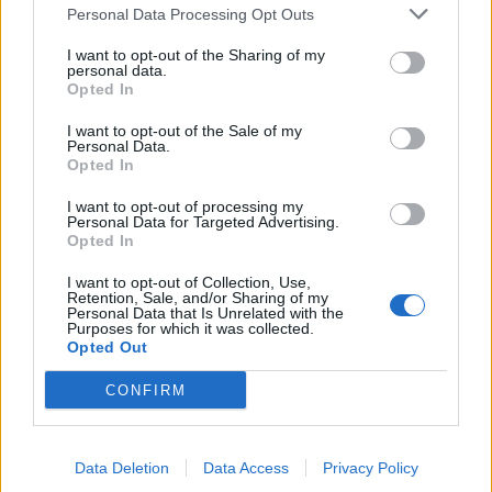
Personal Data Processing Opt Outs
grāmatiņai, gatavs jaunam lēcienam un jaunam
piedzīvojumam.
I want to opt-out of the Sharing of my
personal data.
Opted In
Nodarbība "Es un māksla I"
I want to opt-out of the Sale of my
5. janvārī. no pulksten 12.00 līdz 15.00. Latvijas
Personal Data.
Opted In
Nacionālajā mākslas muzejā nodarbība "Es un
māksla I". Programma piedāvā bērniem iepazīt
I want to opt-out of processing my
Personal Data for Targeted Advertising.
mākslu tuvāk caur viņu personisko pieredzi. Muzeja
Opted In
pastāvīgās ekspozīcijas un izstāžu darbi nodarbību
I want to opt-out of Collection, Use,
Retention, Sale, and/or Sharing of my
laikā kļūst par izpētes objektu un tēmu zīmēšanas
Personal Data that Is Unrelated with the
Purposes for which it was collected.
uzdevumiem. Šādi – skatoties, domājot, zīmējot –
Opted Out
iespējams vairāk uzzināt par mākslas tapšanas
CONFIRM
procesu, mākslas darbu iekšējo struktūru, autoru
personībām un laika kontekstu. Nodarbību struktūru
veido pedagoga stāstījums par dienas tēmu un ar to
Data Deletion
Data Access
Privacy Policy
saistīts zīmēšanas uzdevums – kopija, brīvā