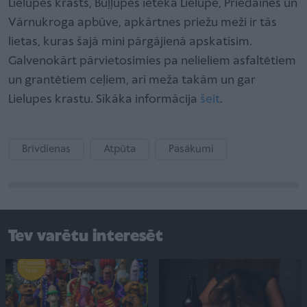
Lielupes krasts, Buļļupes ieteka Lielupē, Priedaines un
Vārnukroga apbūve, apkārtnes priežu meži ir tās
lietas, kuras šajā mini pārgājienā apskatīsim.
Galvenokārt pārvietosimies pa nelieliem asfaltētiem
un grantētiem ceļiem, arī meža takām un gar
Lielupes krastu. Sīkāka informācija
šeit
.
Brīvdienas
Atpūta
Pasākumi
Tev varētu interesēt