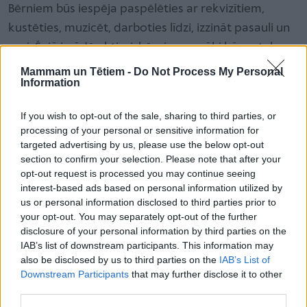
Bērniem būs iespēja paspēlēties ar rekvizītiem,
kustēties, muzicēt, darboties līdzi, izzināt pasauli un
sevi. Šajā izrādē aktieri, bērni un vecāki būs rotaļu
biedri, kuri kopā dosies Raiņa piedāvāto vārdu
Mammam un Tētiem -
Do Not Process My Personal
Information
nozīmes meklējumos.
If you wish to opt-out of the sale, sharing to third parties, or
“Bikibuks” ilustrāciju izstāde “Strupā PuPa”
processing of your personal or sensitive information for
targeted advertising by us, please use the below opt-out
No 4. janvāra līdz 8. februārim Latgales
section to confirm your selection. Please note that after your
Kultūrvēstures muzejā Rēzeknē var apskatīt bērnu
opt-out request is processed you may continue seeing
grāmatu izdevniecības “Liels un mazs” dzejas bilžu
interest-based ads based on personal information utilized by
us or personal information disclosed to third parties prior to
grāmatu sērijas “Bikibuks” ilustrāciju izstādi “Strupā
your opt-out. You may separately opt-out of the further
PuPa”. “Bikibuks” ir 100 latviešu bērnu dzejoļu izlase
disclosure of your personal information by third parties on the
no Blaumaņa līdz Vērdiņam kabatas formāta bilžu
IAB’s list of downstream participants. This information may
also be disclosed by us to third parties on the
IAB’s List of
grāmatās, ko ilustrējuši mūsdienu latviešu
Downstream Participants
that may further disclose it to other
mākslinieki. Izstādes simbols ir pats Bikibuks – jautrs,
third parties.
ziņkārīgs un spītīgs ragainis, līdzīgs atvērtai