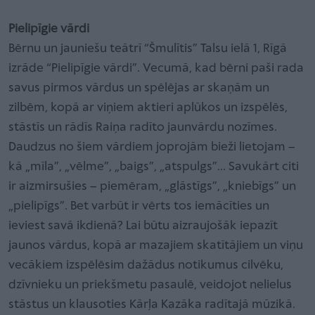
Pielipīgie vārdi
Bērnu un jauniešu teātrī “Šmulītis” Talsu ielā 1, Rīgā
izrāde “Pielipīgie vārdi”. Vecumā, kad bērni paši rada
savus pirmos vārdus un spēlējas ar skaņām un
zilbēm, kopā ar viņiem aktieri aplūkos un izspēlēs,
stāstīs un rādīs Raiņa radīto jaunvārdu nozīmes.
Daudzus no šiem vārdiem joprojām bieži lietojam –
kā „mīla”, „vēlme”, „baigs”, „atspulgs”… Savukārt citi
ir aizmirsušies – piemēram, „glāstīgs”, „kniebīgs” un
„pielipīgs”. Bet varbūt ir vērts tos iemācīties un
ieviest savā ikdienā? Lai būtu aizraujošāk iepazīt
jaunos vārdus, kopā ar mazajiem skatītājiem un viņu
vecākiem izspēlēsim dažādus notikumus cilvēku,
dzīvnieku un priekšmetu pasaulē, veidojot nelielus
stāstus un klausoties Kārļa Kazāka radītajā mūzikā.