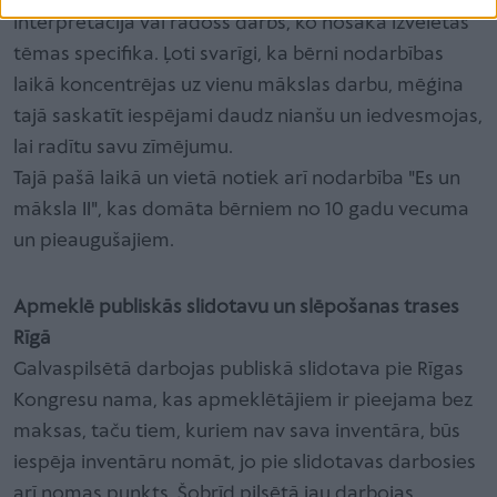
interpretācija vai radošs darbs, ko nosaka izvēlētās
tēmas specifika. Ļoti svarīgi, ka bērni nodarbības
laikā koncentrējas uz vienu mākslas darbu, mēģina
tajā saskatīt iespējami daudz nianšu un iedvesmojas,
lai radītu savu zīmējumu.
Tajā pašā laikā un vietā notiek arī nodarbība "Es un
māksla II", kas domāta bērniem no 10 gadu vecuma
un pieaugušajiem.
Apmeklē publiskās slidotavu un slēpošanas trases
Rīgā
Galvaspilsētā darbojas publiskā slidotava pie Rīgas
Kongresu nama, kas apmeklētājiem ir pieejama bez
maksas, taču tiem, kuriem nav sava inventāra, būs
iespēja inventāru nomāt, jo pie slidotavas darbosies
arī nomas punkts. Šobrīd pilsētā jau darbojas