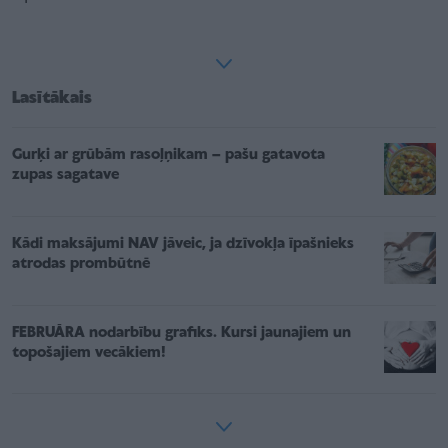
Lasītākais
Gurķi ar grūbām rasoļņikam – pašu gatavota
zupas sagatave
Kādi maksājumi NAV jāveic, ja dzīvokļa īpašnieks
atrodas prombūtnē
FEBRUĀRA nodarbību grafiks. Kursi jaunajiem un
topošajiem vecākiem!