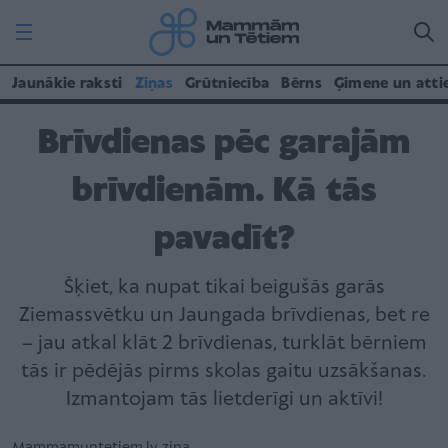
Jaunākie raksti
Ziņas
Grūtniecība
Bērns
Ģimene un atti
Brīvdienas pēc garajām
brīvdienām. Kā tās
pavadīt?
Šķiet, ka nupat tikai beigušās garās
Ziemassvētku un Jaungada brīvdienas, bet re
– jau atkal klāt 2 brīvdienas, turklāt bērniem
tās ir pēdējās pirms skolas gaitu uzsākšanas.
Izmantojam tās lietderīgi un aktīvi!