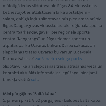
mākslīgā ledus slidotava pie Rīgas 84. vidusskolas,
bet, iestājoties atbilstošiem laika apstākļiem –
salam, dabīgā ledus slidotavas būs pieejamas arī pie
Rīgas Daugavgrīvas vidusskolas, pie reģionālā sporta
centra “Sarkandaugava”, pie reģionālā sporta
centra “Ķengarags” un Rīgas ziemas sporta un
atpūtas parkā Uzvaras bulvārī. Darbu sākušas arī
slēpošanas trases Uzvaras bulvārī un Lucavsalā.
Darbu atsācis arī
Mežaparka sniega parks
.
Slidotavu, kā arī slēpošanas trašu atrašanās vieta un
kontakti aktuālās informācijas iegūšanai pieejami
tīmekļa vietnē
šeit
.
Mini pārgājiens “Baltā kāpa”
5. janvārī plkst. 9.30 pārgājiens - Lielupes Baltā kāpa,