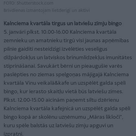
FOTO: Shutterstock.com
Brīvdienas izmantojam lietderīgi un aktīvi
Kalnciema kvartāla tirgus un latviešu zīmju bingo
5. janvārī plkst. 10.00-16.00 Kalnciema kvartāla
zemnieku un amatnieku tirgū visi jaunas apņēmības
pilnie gaidīti nesteidzīgi izvēlēties veselīgus
dižpārdokļus un latviskos brīnumlīdzekļus imunitātes
stiprināšanai. Savukārt bērni un pieaugušie varēs
paslēpties no ziemas spelgoņas mājīgajā Kalnciema
kvartāla Vīnu veikalā&kafe un uzspēlēt galda spēli
bingo, kur ierasto skaitļu vietā būs latviešu zīmes.
Plkst. 12.00-15.00 aicinām paņemt siltu dzērienu
Kalnciema kvartāla kafejnīcā un uzspēlēt galda spēli
bingo kopā ar skolēnu uzņēmumu „Māras līkloči”,
kuru spēle balstās uz latviešu zīmju apguvi un
izpratni.