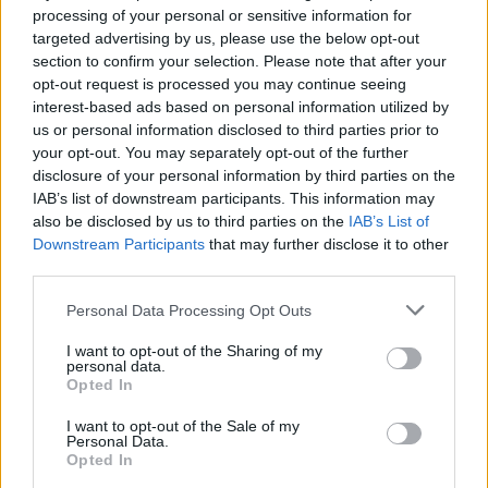
Un kas zināms par Laines vecākiem? Kāpēc tik mīļā
processing of your personal or sensitive information for
un gādīgā Līvtante izvairīgi klusē?
targeted advertising by us, please use the below opt-out
section to confirm your selection. Please note that after your
Uz šiem jautājumiem atbildes sniedz Annas
opt-out request is processed you may continue seeing
Skaidrītes Gailītes jaunais romāns „Vienā dienā – visa
interest-based ads based on personal information utilized by
dzīve”, kurā atkal satiksim iemīļotos varoņus.
us or personal information disclosed to third parties prior to
your opt-out. You may separately opt-out of the further
disclosure of your personal information by third parties on the
IAB’s list of downstream participants. This information may
Lasītākais
also be disclosed by us to third parties on the
IAB’s List of
Downstream Participants
that may further disclose it to other
third parties.
No somiem aizgūta recepte – marinēti gurķīši bez
pasterizēšanas
Personal Data Processing Opt Outs
I want to opt-out of the Sharing of my
personal data.
Bīstamie mīti par bērnu valodu, kas vecākiem
Opted In
atņem dārgo laiku – skaidro audiologopēde
I want to opt-out of the Sale of my
Personal Data.
Opted In
Kas īsti vainīgs pie tā, ka Rīgas Dzemdību namā