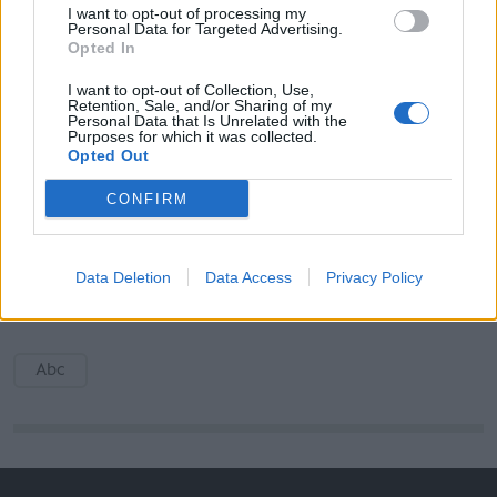
trūkst ģimenes palātu? Skaidro NVD
I want to opt-out of processing my
Personal Data for Targeted Advertising.
Opted In
I want to opt-out of Collection, Use,
Retention, Sale, and/or Sharing of my
Personal Data that Is Unrelated with the
Purposes for which it was collected.
Opted Out
Cena
Zvaigzne ABC
grāmatu veikalos 8,99 Ls.
CONFIRM
Vairāk par šo un citām izdevniecības
Zvaigzne ABC
Data Deletion
Data Access
Privacy Policy
izdotajām grāmatām lasi
www.zvaigzne.lv
Abc