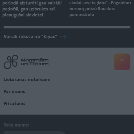
skolai sevi izglābt''. Pagaidām
periodā aizturēti gan vairāki
nereorganizē Bauskas
pedofili, gan uzbrukts arī
pamatskolu
pieaugušai sievietei
Vairāk rakstu no "Ziņas"
Lietošanas noteikumi
Par mums
Privātums
Seko mums: