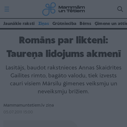
Jaunākie raksti
Ziņas
Grūtniecība
Bērns
Ģimene un atti
Romāns par likteni:
Taureņa lidojums akmenī
Lasītājs, baudot rakstnieces Annas Skaidrītes
Gailītes rimto, bagāto valodu, tiek izvests
cauri visiem Mārsilu ģimenes veiksmju un
neveiksmju brīžiem.
Mammamuntetiem.lv ziņa
05.07.2011 15:00