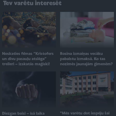
Tev varētu interesēt
Noskaties filmas “Kristofers
Rosina izmaiņas vecāku
un divu pasauļu atslēga”
pabalstu izmaksā. Ko tas
treileri – izskatās maģiski!
nozīmēs jaunajām ģimenēm?
"Mēs varētu dot iespēju šai
Diezgan baisi – īsā laika