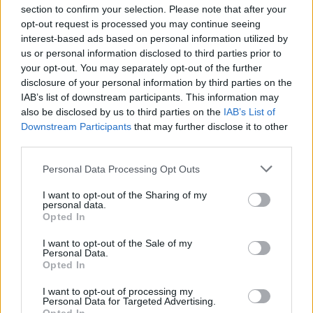
ziedojumus Ukrainas armijas karavīriem. Šogad
section to confirm your selection. Please note that after your
akcijā piedalīties aicinātas skolas visā Baltijā, līdz 28.
opt-out request is processed you may continue seeing
interest-based ads based on personal information utilized by
februārim vācot karavīriem nepieciešamās lietas.
us or personal information disclosed to third parties prior to
Akcijas "Baltijas skolas par uzvaru" sadarbības un
your opt-out. You may separately opt-out of the further
loģistikas partneris ir labdarības biedrība "Tavi
disclosure of your personal information by third parties on the
IAB’s list of downstream participants. This information may
draugi", kas skolēnu ziedojumus sašķiro un
also be disclosed by us to third parties on the
IAB’s List of
pakāpeniski nogādā karavīriem frontē.
Downstream Participants
that may further disclose it to other
third parties.
Emīlija Kļaviņa, Āgenskalna Valsts ģimnāzijas 12.
Personal Data Processing Opt Outs
klases skolniece un akcijas iniciatore: "Esam no sirds
I want to opt-out of the Sharing of my
pateicīgi visiem māksliniekiem, kuri atsaucās
personal data.
Opted In
skolēnu aicinājumam piedalīties un apvienot spēkus
Ukrainas
labā. Tāpat arī Angāra koncertzālei, kas šo
I want to opt-out of the Sale of my
Personal Data.
pasākumu uzņem bez maksas un ziedo savus
Opted In
resursus, lai iepriecinātu skolēnus no visas Latvijas un
I want to opt-out of processing my
kaimiņvalstīm. Karam Ukrainā turpinoties jau teju
Personal Data for Targeted Advertising.