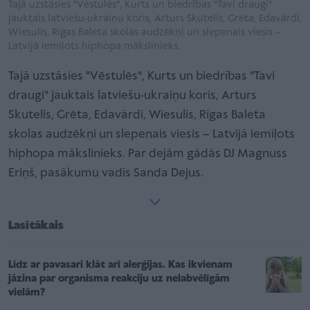
Tajā uzstāsies "Vēstulēs", Kurts un biedrības "Tavi draugi"
jauktais latviešu-ukraiņu koris, Arturs Skutelis, Grēta, Edavārdi,
Wiesulis, Rīgas Baleta skolas audzēkņi un slepenais viesis –
Latvijā iemīļots hiphopa mākslinieks.
Tajā uzstāsies "Vēstulēs", Kurts un biedrības "Tavi
draugi" jauktais latviešu-ukraiņu koris, Arturs
Skutelis, Grēta, Edavārdi, Wiesulis, Rīgas Baleta
skolas audzēkņi un slepenais viesis – Latvijā iemīļots
hiphopa mākslinieks. Par dejām gādās DJ Magnuss
Eriņš, pasākumu vadīs Sanda Dejus.
Lasītākais
Līdz ar pavasari klāt arī alerģijas. Kas ikvienam
jāzina par organisma reakciju uz nelabvēlīgām
vielām?