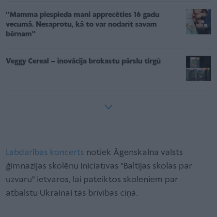
''Mamma piespieda mani apprecēties 16 gadu
vecumā. Nesaprotu, kā to var nodarīt savam
bērnam''
Veggy Cereal – inovācija brokastu pārslu tirgū
Labdarības koncerts
notiek Āgenskalna valsts
ģimnāzijas skolēnu iniciatīvas "Baltijas skolas par
uzvaru" ietvaros, lai pateiktos skolēniem par
atbalstu Ukrainai tās brīvības cīņā.