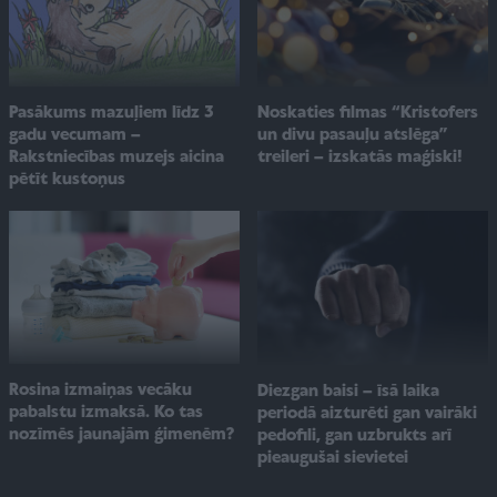
Pasākums mazuļiem līdz 3
Noskaties filmas “Kristofers
gadu vecumam –
un divu pasauļu atslēga”
Rakstniecības muzejs aicina
treileri – izskatās maģiski!
pētīt kustoņus
Rosina izmaiņas vecāku
Diezgan baisi – īsā laika
pabalstu izmaksā. Ko tas
periodā aizturēti gan vairāki
nozīmēs jaunajām ģimenēm?
pedofili, gan uzbrukts arī
pieaugušai sievietei