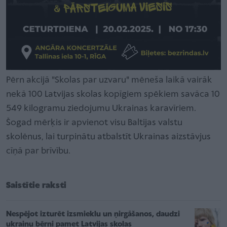
Pērn akcijā "Skolas par uzvaru" mēneša laikā vairāk
nekā 100 Latvijas skolas kopīgiem spēkiem savāca 10
549 kilogramu ziedojumu Ukrainas karavīriem.
Šogad mērķis ir apvienot visu Baltijas valstu
skolēnus, lai turpinātu atbalstīt Ukrainas aizstāvjus
cīņā par brīvību.
Saistītie raksti
Nespējot izturēt izsmieklu un ņirgāšanos, daudzi
ukraiņu bērni pamet Latvijas skolas