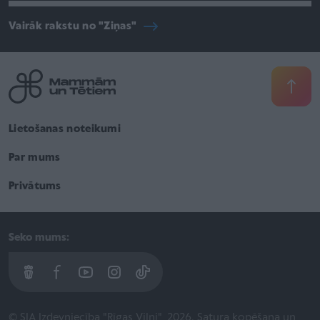
Vairāk rakstu no "Ziņas"
Lietošanas noteikumi
Par mums
Privātums
Seko mums:
© SIA Izdevniecība "Rīgas Viļņi", 2026. Satura kopēšana un