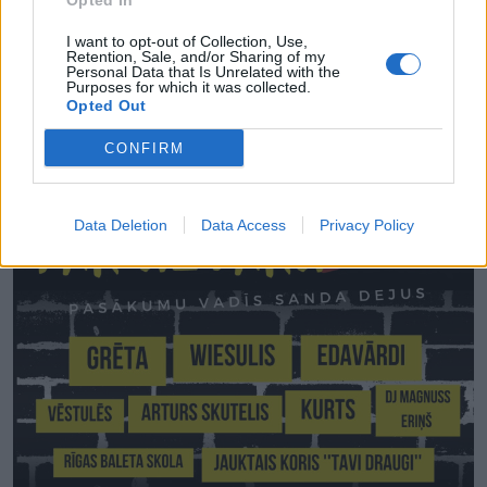
Opted In
trīs gadus, Baltijas skolēni vēlas palīdzēt, cik spēj, lai
mūsu visu nākotnes vārdā Ukraina uzvarētu."
I want to opt-out of Collection, Use,
Retention, Sale, and/or Sharing of my
Personal Data that Is Unrelated with the
Purposes for which it was collected.
Opted Out
CONFIRM
Data Deletion
Data Access
Privacy Policy