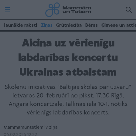
Jaunākie raksti
Ziņas
Grūtniecība
Bērns
Ģimene un atti
Aicina uz vērienīgu
labdarības koncertu
Ukrainas atbalstam
Skolēnu iniciatīvas "Baltijas skolas par uzvaru"
ietvaros 20. februārī no plkst. 17.30 Rīgā,
Angāra koncertzālē, Tallinas ielā 10-1, notiks
vērienīgs labdarības koncerts.
Mammamuntetiem.lv ziņa
06.02.2025 12:22