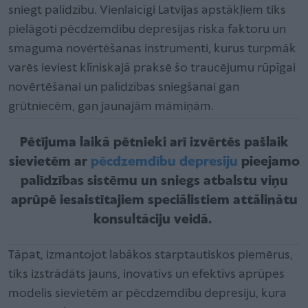
sniegt palīdzību. Vienlaicīgi Latvijas apstākļiem tiks
pielāgoti pēcdzemdību depresijas riska faktoru un
smaguma novērtēšanas instrumenti, kurus turpmāk
varēs ieviest klīniskajā praksē šo traucējumu rūpīgai
novērtēšanai un palīdzības sniegšanai gan
grūtniecēm, gan jaunajām māmiņām.
Pētījuma laikā pētnieki arī izvērtēs pašlaik
sievietēm ar
pēcdzemdību depresiju
pieejamo
palīdzības sistēmu un sniegs atbalstu viņu
aprūpē iesaistītajiem speciālistiem attālinātu
konsultāciju veidā.
Tāpat, izmantojot labākos starptautiskos piemērus,
tiks izstrādāts jauns, inovatīvs un efektīvs aprūpes
modelis sievietēm ar pēcdzemdību depresiju, kura