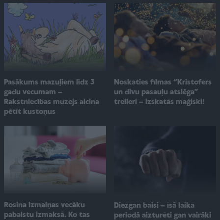
Pasākums mazuļiem līdz 3
Noskaties filmas “Kristofers
gadu vecumam –
un divu pasauļu atslēga”
Rakstniecības muzejs aicina
treileri – izskatās maģiski!
pētīt kustoņus
Rosina izmaiņas vecāku
Diezgan baisi – īsā laika
pabalstu izmaksā. Ko tas
periodā aizturēti gan vairāki