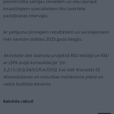
piemērotība Latvijas sievietēm un viņu aprūpē
iesaistītajiem specialistiem tiks izvērtēta
padziļinātās intervijās.
Ar pētījuma pirmajiem rezultātiem un secinājumiem
mēs varēsim dalīties 2025.gada beigās.
Aktivitāte tiek īstenota projektā RSU iekšējā un RSU
ar LSPA ārējā konsolidācija” (nr.
5.2.1.1.i.0/2/24/I/CFLA/005), kas tiek finansēts ES
Atveseļošanas un noturības mehānisma plāna un
valsts budžeta ietvaros.
Saistītie raksti