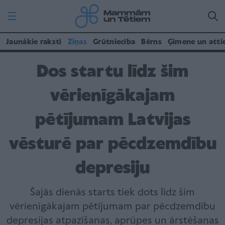
Jaunākie raksti
Ziņas
Grūtniecība
Bērns
Ģimene un atti
Dos startu līdz šim
vērienīgākajam
pētījumam Latvijas
vēsturē par pēcdzemdību
depresiju
Šajās dienās starts tiek dots līdz šim
vērienīgākajam pētījumam par pēcdzemdību
depresijas atpazīšanas, aprūpes un ārstēšanas