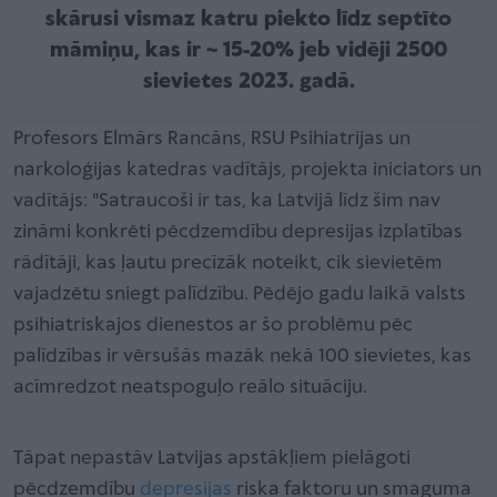
skārusi vismaz katru piekto līdz septīto
māmiņu, kas ir ~ 15-20% jeb vidēji 2500
sievietes 2023. gadā.
Profesors Elmārs Rancāns, RSU Psihiatrijas un
narkoloģijas katedras vadītājs, projekta iniciators un
vadītājs: "Satraucoši ir tas, ka Latvijā līdz šim nav
zināmi konkrēti pēcdzemdību depresijas izplatības
rādītāji, kas ļautu precīzāk noteikt, cik sievietēm
vajadzētu sniegt palīdzību. Pēdējo gadu laikā valsts
psihiatriskajos dienestos ar šo problēmu pēc
palīdzības ir vērsušās mazāk nekā 100 sievietes, kas
acīmredzot neatspoguļo reālo situāciju.
Tāpat nepastāv Latvijas apstākļiem pielāgoti
pēcdzemdību
depresijas
riska faktoru un smaguma