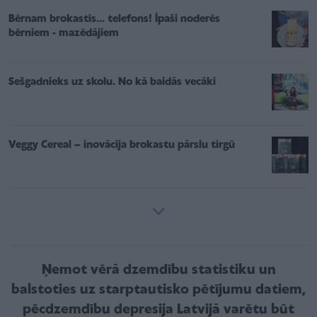
Bērnam brokastīs... telefons! Īpaši noderēs
bērniem - mazēdājiem
Sešgadnieks uz skolu. No kā baidās vecāki
Veggy Cereal – inovācija brokastu pārslu tirgū
Ņemot vērā dzemdību statistiku un
balstoties uz starptautisko pētījumu datiem,
pēcdzemdību depresija Latvijā varētu būt