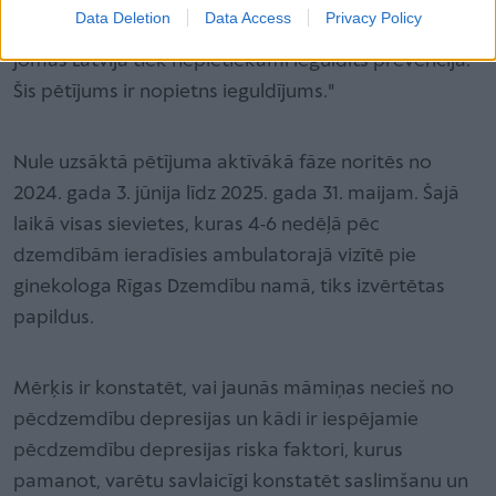
Data Deletion
Data Access
Privacy Policy
sajūta, ka daudzās ar sabiedrības veselību saistītās
jomās Latvijā tiek nepietiekami ieguldīts prevencijā.
Šis pētījums ir nopietns ieguldījums."
Nule uzsāktā pētījuma aktīvākā fāze noritēs no
2024. gada 3. jūnija līdz 2025. gada 31. maijam. Šajā
laikā visas sievietes, kuras 4-6 nedēļā pēc
dzemdībām ieradīsies ambulatorajā vizītē pie
ginekologa Rīgas Dzemdību namā, tiks izvērtētas
papildus.
Mērķis ir konstatēt, vai jaunās māmiņas necieš no
pēcdzemdību depresijas un kādi ir iespējamie
pēcdzemdību depresijas riska faktori, kurus
pamanot, varētu savlaicīgi konstatēt saslimšanu un