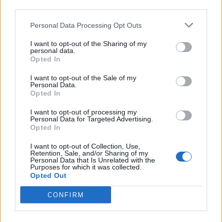
perinatālā perioda algoritmi paredz sievietes
third parties.
emocionālā stāvokļa regulāru izvērtēšanu, klīniskajā
Personal Data Processing Opt Outs
praksē tas ne vienmēr notiek, un varbūt tieši tāpēc,
I want to opt-out of the Sharing of my
ka mums nav datu par problēmas sastopamību
personal data.
valstī.
Opted In
I want to opt-out of the Sale of my
"Pētījums ir laba iespēja runāt par šo tēmu un
Personal Data.
Opted In
likt sadzirdēt to gan aprūpes sniedzējiem,
gan arī pašām sievietēm."
I want to opt-out of processing my
Personal Data for Targeted Advertising.
Opted In
Atzinību pētījumam pauž vecāku organizācijas
I want to opt-out of Collection, Use,
"Mammamuntetiem.lv" vadītāja Inga Akmentiņa-
Retention, Sale, and/or Sharing of my
Personal Data that Is Unrelated with the
Smildziņa: "Lai varētu risināt problēmu, vispirms ir
Purposes for which it was collected.
Opted Out
jāapzina tās apjoms un "jāapskata" tuvplānā. Tāpēc
mēs kā vecāku organizācija augstu vērtējam
CONFIRM
pēcdzemdību depresijas pētījuma uzsākšanu un
sakām - beidzot kas tāds tiks veikts! Diemžēl ir