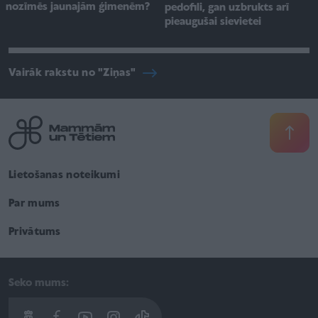
nozīmēs jaunajām ģimenēm?
pedofili, gan uzbrukts arī
pieaugušai sievietei
Vairāk rakstu no "Ziņas"
Lietošanas noteikumi
Par mums
Privātums
Seko mums: