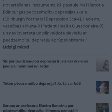
novērtēšanas instrumenti, kā pasaulē plaši lietotie
Edinburgas pēcdzemdību depresijas skala
(Edinburgh Postnatal Depression Scale), Pacientu
veselības anketa-9 (Patient Health Questionaire-9)
un nav izvērtēta un pilnveidota sieviešu ar
pēcdzemdību depresiju aprūpes sistēma."
Līdzīgi raksti
Šis par pēcdzemdību depresiju ir jāizlasa ikvienai
jaunajai mammai un tētim
Tētim pēcdzemdību depresija? Jā, tā var būt!
Saruna ar profesoru Elmāru Rancānu par
pēcdzemdību depresiju: ģimenes pamatā ir