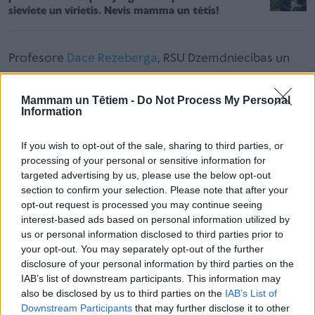
sieviete un vīrietis. Nevis mamma un tētis!
Profesore
Dace Rezeberga
, RSU Dzemdniecības un
ginekoloģijas katedras vadītāja, vadošā pētniece,
RDzN galvenā ārste, Rīgas Austrumu klīniskās
Mammam un Tētiem -
Do Not Process My Personal
Information
universitātes slimnīcas un Veselības ministrijas
galvenā speciāliste dzemdniecībā un ginekoloģijā:
If you wish to opt-out of the sale, sharing to third parties, or
"Latvijā arvien vairāk ginekologi, dzemdību
processing of your personal or sensitive information for
targeted advertising by us, please use the below opt-out
speciālisti, vecmātes un veselības politikas veidotāji
section to confirm your selection. Please note that after your
pievēršas grūtnieces un jaunās māmiņa labbūtības
opt-out request is processed you may continue seeing
aspektiem, lai grūtniecības laiks un dzemdības kļūtu
interest-based ads based on personal information utilized by
us or personal information disclosed to third parties prior to
par pozitīvu dzīves pieredzi.
your opt-out. You may separately opt-out of the further
disclosure of your personal information by third parties on the
IAB’s list of downstream participants. This information may
Psihiskā veselība ir būtisks labsajūtas elements.
also be disclosed by us to third parties on the
IAB’s List of
Tomēr, neskatoties uz to, ka Latvijā pieņemtie
Downstream Participants
that may further disclose it to other