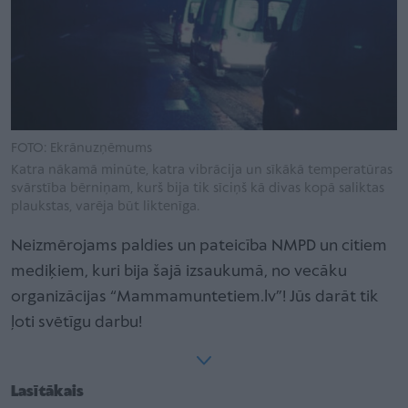
FOTO: Ekrānuzņēmums
Katra nākamā minūte, katra vibrācija un sīkākā temperatūras
svārstība bērniņam, kurš bija tik sīciņš kā divas kopā saliktas
plaukstas, varēja būt liktenīga.
Neizmērojams paldies un pateicība NMPD un citiem
mediķiem, kuri bija šajā izsaukumā, no vecāku
organizācijas “Mammamuntetiem.lv”! Jūs darāt tik
ļoti svētīgu darbu!
Lasītākais