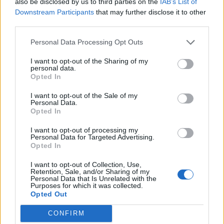
also be disclosed by us to third parties on the
IAB’s List of
Downstream Participants
that may further disclose it to other
third parties.
Personal Data Processing Opt Outs
I want to opt-out of the Sharing of my
personal data.
Opted In
I want to opt-out of the Sale of my
Personal Data.
Opted In
I want to opt-out of processing my
Personal Data for Targeted Advertising.
Opted In
Tieši tāpēc šosejas malā stāvēja trīs NMPD
I want to opt-out of Collection, Use,
automašīnas – gan 511. brigāde, kas ieradās
Retention, Sale, and/or Sharing of my
Personal Data that Is Unrelated with the
notikuma vietā pirmā un mājās pieņēma dzemdības,
Purposes for which it was collected.
Opted Out
gan 191. ārsta- speciālista brigāde, kas traucās palīgā
pa bīstami ledaino ceļu vairākus desmitus
CONFIRM