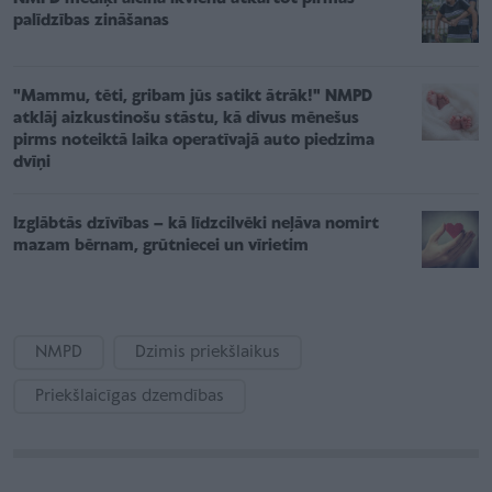
palīdzības zināšanas
"Mammu, tēti, gribam jūs satikt ātrāk!" NMPD
atklāj aizkustinošu stāstu, kā divus mēnešus
pirms noteiktā laika operatīvajā auto piedzima
dvīņi
Izglābtās dzīvības – kā līdzcilvēki neļāva nomirt
mazam bērnam, grūtniecei un vīrietim
NMPD
Dzimis priekšlaikus
Priekšlaicīgas dzemdības