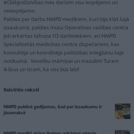
#GlābjotDzīvības mēs darīsim visu iespējamo un
neiespējamo.
Paldies par darbu NMPD mediķiem, kuri bija klāt šajā
izsaukumā, paldies mūsu Operatīvās vadības centra
jeb ārkārtas tālruņa 113 darbiniekiem, arī NMPD
Specializētās medicīnas centra dispečeriem, kas
konsultēja un koordinēja palīdzības sniegšanu šajā
notikumā. Veselību māmiņai un mazulim! Turam
īkšķus un ticam, ka viss būs labi!
Saistītie raksti
NMPD publicē gadījumus, kad par izsaukumu ir
jāsamaksā
NMPD mediķi aicina ikvienu atkārtot pirmās