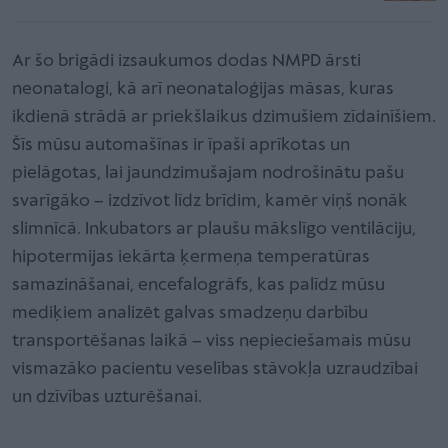
Ar šo brigādi izsaukumos dodas NMPD ārsti
neonatalogi, kā arī neonataloģijas māsas, kuras
ikdienā strādā ar priekšlaikus dzimušiem zīdainīšiem.
Šīs mūsu automašīnas ir īpaši aprīkotas un
pielāgotas, lai jaundzimušajam nodrošinātu pašu
svarīgāko – izdzīvot līdz brīdim, kamēr viņš nonāk
slimnīcā. Inkubators ar plaušu mākslīgo ventilāciju,
hipotermijas iekārta ķermeņa temperatūras
samazināšanai, encefalogrāfs, kas palīdz mūsu
mediķiem analizēt galvas smadzeņu darbību
transportēšanas laikā – viss nepieciešamais mūsu
vismazāko pacientu veselības stāvokļa uzraudzībai
un dzīvības uzturēšanai.