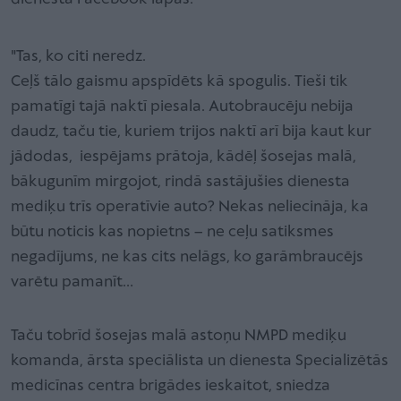
"Tas, ko citi neredz.
Ceļš tālo gaismu apspīdēts kā spogulis. Tieši tik
pamatīgi tajā naktī piesala. Autobraucēju nebija
daudz, taču tie, kuriem trijos naktī arī bija kaut kur
jādodas, iespējams prātoja, kādēļ šosejas malā,
bākugunīm mirgojot, rindā sastājušies dienesta
mediķu trīs operatīvie auto? Nekas neliecināja, ka
būtu noticis kas nopietns – ne ceļu satiksmes
negadījums, ne kas cits nelāgs, ko garāmbraucējs
varētu pamanīt…
Taču tobrīd šosejas malā astoņu NMPD mediķu
komanda, ārsta speciālista un dienesta Specializētās
medicīnas centra brigādes ieskaitot, sniedza