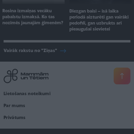
Rosina izmaiņas vecāku
Diezgan baisi – īsā laika
pabalstu izmaksā. Ko tas
periodā aizturēti gan vairāki
nozīmēs jaunajām ģimenēm?
pedofili, gan uzbrukts arī
pieaugušai sievietei
Vairāk rakstu no "Ziņas"
Lietošanas noteikumi
Par mums
Privātums