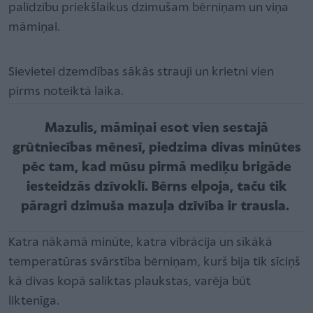
palīdzību priekšlaikus dzimušam bērniņam un viņa
māmiņai.
Sievietei dzemdības sākās strauji un krietni vien
pirms noteiktā laika.
Mazulis, māmiņai esot vien sestajā
grūtniecības mēnesī, piedzima divas minūtes
pēc tam, kad mūsu pirmā mediķu brigāde
iesteidzās dzīvoklī. Bērns elpoja, taču tik
pāragri dzimuša mazuļa dzīvība ir trausla.
Katra nākamā minūte, katra vibrācija un sīkākā
temperatūras svārstība bērniņam, kurš bija tik sīciņš
kā divas kopā saliktas plaukstas, varēja būt
liktenīga.