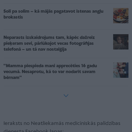
Soli pa solim – kā mājās pagatavot īstenas angļu
brokastis
Neparasts izskaidrojums tam, kāpēc dažreiz
pieķeram sevi, pārlūkojot vecas fotogrāfijas
telefonā – un tā nav nostalģija
''Mamma piespieda mani apprecēties 16 gadu
vecumā. Nesaprotu, kā to var nodarīt savam
bērnam''
Ieraksts no Neatliekamās medicīniskās palīdzības
dienesta Facebook lapas: