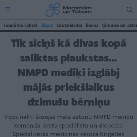
Jaunākie raksti
Ziņas
Grūtniecība
Bērns
Ģimene un atti
Tik sīciņš kā divas kopā
saliktas plaukstas...
NMPD mediķi izglābj
mājās priekšlaikus
dzimušu bērniņu
Trijos naktī šosejas malā astoņu NMPD mediķu
komanda, ārsta speciālista un dienesta
Specializētās medicīnas centra brigādes