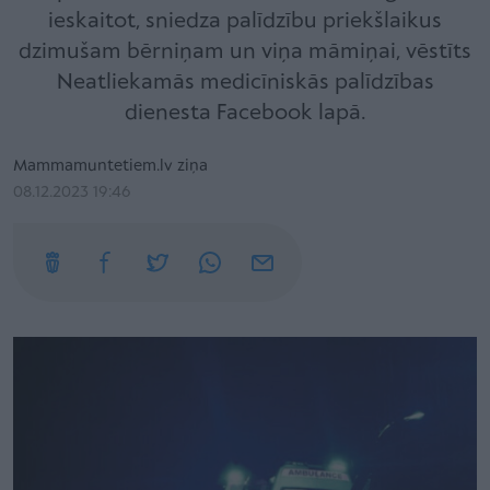
ieskaitot, sniedza palīdzību priekšlaikus
dzimušam bērniņam un viņa māmiņai, vēstīts
Neatliekamās medicīniskās palīdzības
dienesta Facebook lapā.
Mammamuntetiem.lv ziņa
08.12.2023 19:46