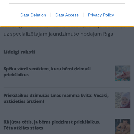
kilometrus. Tāpat – NMPD Specializētās medicīnas
centra neonatalogu brigāde, kas ir viens no dienesta
Data Deletion
Data Access
Privacy Policy
īpašajiem resursiem un jebkurā diennakts laikā
steidz glābt tikko dzimušus mazuļus un pārved viņus
uz specializētajām jaundzimušo nodaļām Rīgā.
Līdzīgi raksti
Spēka vārdi vecākiem, kuru bērni dzimuši
priekšlaikus
Priekšlaikus dzimušās Līnas mamma Evita: Vecāki,
uzticieties ārstiem!
Kā jūtas tētis, ja bērns piedzimst priekšlaikus.
Tēta atklāts stāsts