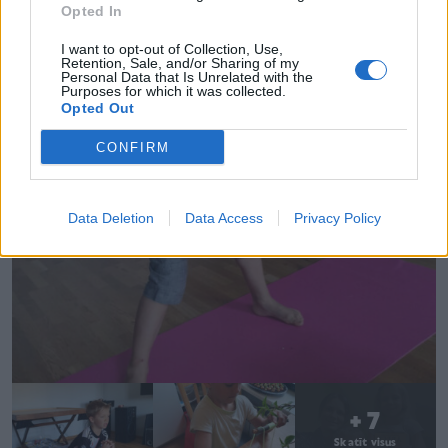
Opted In
vecākiem. Atskatoties uz aizvadīto laiku, mamma
I want to opt-out of Collection, Use,
saka, ka šis ģimenei ir radošākais kopā būšanas
Retention, Sale, and/or Sharing of my
Personal Data that Is Unrelated with the
laiks, bet skolu šāds modelis ilgstoši nevar aizstāt.
Purposes for which it was collected.
Opted Out
11 FOTO
CONFIRM
Skolas dzīve nu norit mājās
Data Deletion
Data Access
Privacy Policy
+ 7
Skatīt visus