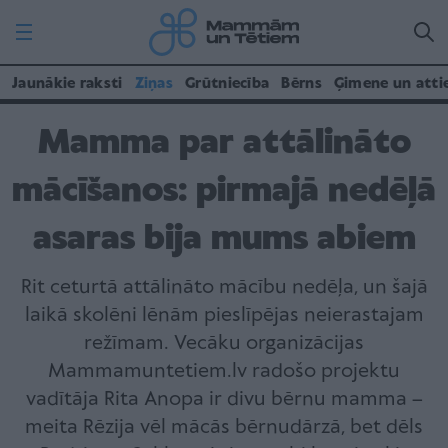
Jaunākie raksti
Ziņas
Grūtniecība
Bērns
Ģimene un atti
Mamma par attālināto
mācīšanos: pirmajā nedēļā
asaras bija mums abiem
Rit ceturtā attālināto mācību nedēļa, un šajā
laikā skolēni lēnām pieslīpējas neierastajam
režīmam. Vecāku organizācijas
Mammamuntetiem.lv radošo projektu
vadītāja Rita Anopa ir divu bērnu mamma –
meita Rēzija vēl mācās bērnudārzā, bet dēls