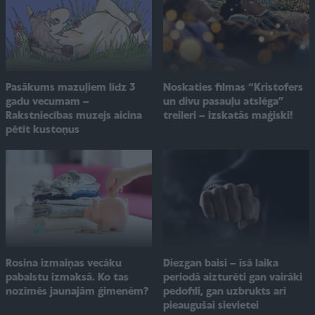
Pasākums mazuļiem līdz 3
Noskaties filmas “Kristofers
gadu vecumam –
un divu pasauļu atslēga”
Rakstniecības muzejs aicina
treileri – izskatās maģiski!
pētīt kustoņus
Rosina izmaiņas vecāku
Diezgan baisi – īsā laika
pabalstu izmaksā. Ko tas
periodā aizturēti gan vairāki
nozīmēs jaunajām ģimenēm?
pedofili, gan uzbrukts arī
pieaugušai sievietei