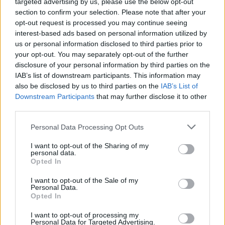
targeted advertising by us, please use the below opt-out
istabā, otram virtuvē. Mazā meita prasa nemitīgu
section to confirm your selection. Please note that after your
uzmanību un arī Rodrigo biežākais teiciens pēdējo
opt-out request is processed you may continue seeing
interest-based ads based on personal information utilized by
nedēļu laikā bijis - mammu, es nesaprotu! "Man
us or personal information disclosed to third parties prior to
puikam pirmajās dienās un pirmajās nedēļās bija
your opt-out. You may separately opt-out of the further
jāmāca, kā vispār ieslēgt datoru, kā ieiet E-klasē, jo
disclosure of your personal information by third parties on the
IAB’s list of downstream participants. This information may
līdz šim viņš to ir darījis, apskatoties mājasdarbus, un
also be disclosed by us to third parties on the
IAB’s List of
vairāk nav bijusi vajadzība," stāsta Rita.
Downstream Participants
that may further disclose it to other
third parties.
Anopu ģimenē bērni skaidri zina, cik ilga būs darba
Personal Data Processing Opt Outs
diena un kādi ir noteikumi. Bērni ceļas ap astoņiem,
I want to opt-out of the Sharing of my
deviņos paēd brokastis, tad mācās līdz pat vieniem
personal data.
Opted In
vai diviem pēcpusdienā. Neizpaliek arī regulāras
sporta nodarbības un pēcpusdienā var paveikt tos
I want to opt-out of the Sale of my
Personal Data.
uzdevumus, kuriem laika nepietika. Rita vērtē, ka
Opted In
mācību process ir grūtāks un bērnam pietrūkst
I want to opt-out of processing my
Personal Data for Targeted Advertising.
pedagoga klātbūtnes un to nākas aizstāt