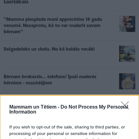
Lasītākais
''Mamma piespieda mani apprecēties 16 gadu
vecumā. Nesaprotu, kā to var nodarīt savam
bērnam''
Sešgadnieks uz skolu. No kā baidās vecāki
Bērnam brokastīs... telefons! Īpaši noderēs
bērniem - mazēdājiem
Mammam un Tētiem -
Do Not Process My Personal
Information
If you wish to opt-out of the sale, sharing to third parties, or
processing of your personal or sensitive information for
Abiem bērniem ir iekārtotas mācību vietas - vienam