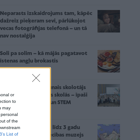
Neparasts izskaidrojums tam, kāpēc
dažreiz pieķeram sevi, pārlūkojot
vecas fotogrāfijas telefonā – un tā
nav nostalģija
Soli pa solim – kā mājās pagatavot
īstenas angļu brokastis
101 "Mācītspēka" jaunais skolotājs
sonal or
uzsāks darbu Latvijas skolās – īpaši
ection to
daudzi svešvalodās un STEM
ou may
priekšmetos
 personal
out of the
Pasākums mazuļiem līdz 3 gadu
 downstream
B’s List of
vecumam – Rakstniecības muzejs