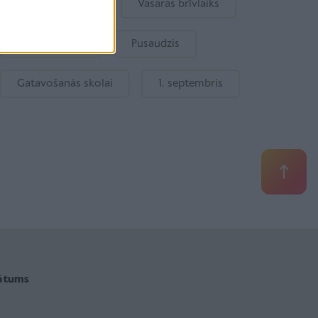
Bērna emocijas
Vasaras brīvlaiks
Bērnu drošība
Pusaudzis
Gatavošanās skolai
1. septembris
vātums