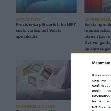
AKTUALITĀTES
ĢIMENES VESEL
Prezidenta pilī spriež, ka NIPT
Valsts apmak
tests varētu būt Valsts
medicīniskās
apmaksāts
atsevišķas ri
Kas vēl gaid
aprūpē šoga
Mammam u
If you wish 
sensitive in
confirm you
continue se
information 
further disc
participants
GRŪTNIECĪBAS NORISE