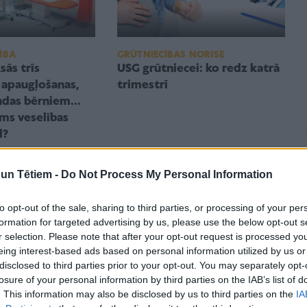
GRŪTNIECĪBAS NORISE
ĪBA
USG grūtniecei: ko redz katrā
sās trīs
trimestrī
 apaugļošanas,
ndas bērniem...
āms veselības
d?
n Tētiem -
Do Not Process My Personal Information
to opt-out of the sale, sharing to third parties, or processing of your per
formation for targeted advertising by us, please use the below opt-out s
r selection. Please note that after your opt-out request is processed y
eing interest-based ads based on personal information utilized by us or
disclosed to third parties prior to your opt-out. You may separately opt-
losure of your personal information by third parties on the IAB’s list of
. This information may also be disclosed by us to third parties on the
IA