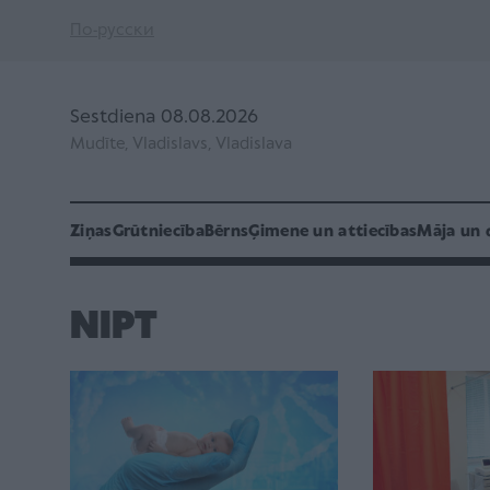
По-русски
Sestdiena 08.08.2026
Mudīte, Vladislavs, Vladislava
Ziņas
Grūtniecība
Bērns
Ģimene un attiecības
Māja un 
NIPT