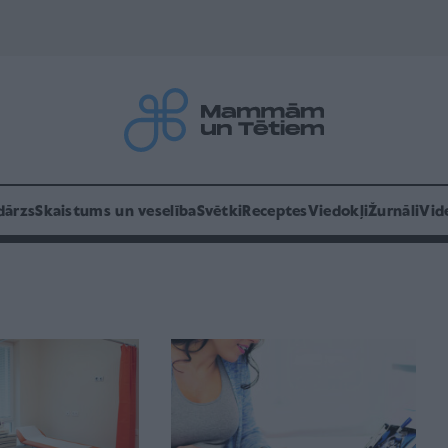
dārzs
Skaistums un veselība
Svētki
Receptes
Viedokļi
Žurnāli
Vid