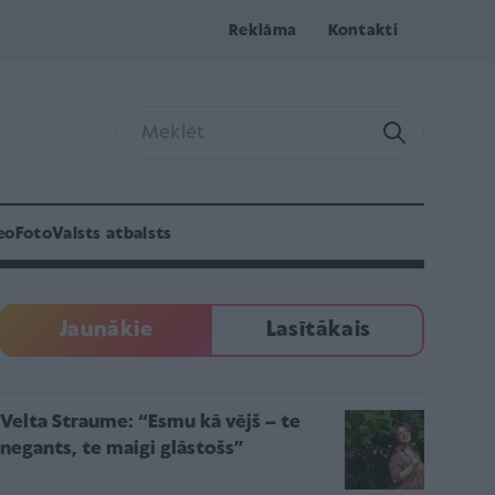
Reklāma
Kontakti
eo
Foto
Valsts atbalsts
Jaunākie
Lasītākais
Velta Straume: “Esmu kā vējš – te
negants, te maigi glāstošs”