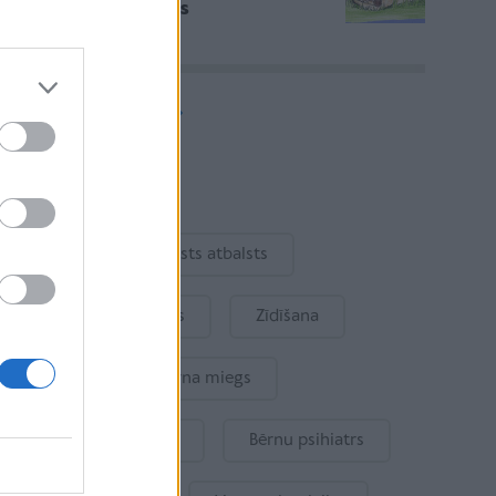
aicina pētīt kustoņus
Vairāk rakstu
Aktuāli
Ukraina
Valsts atbalsts
Kur šodien atpūsties
Zīdīšana
Drošība
Bērna miegs
Mākslīgais intelekts
Bērnu psihiatrs