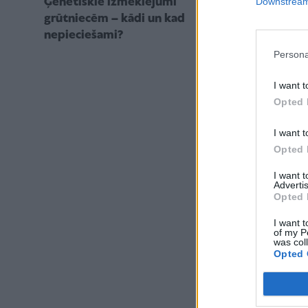
Downstream 
Ģenētiskie izmeklējumi
grūtniecēm – kādi un kad
nepieciešami?
Persona
I want t
Opted 
I want t
Opted 
I want 
Advertis
Opted 
I want t
of my P
was col
Opted 