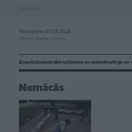
По-русски
Piektdiena 07.08.2026
Alfrēds, Madars, Fredis
Ziņas
Grūtniecība
Bērns
Ģimene un attiecības
Māja un 
Nemācās