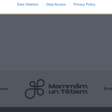
Data Deletion
Data Access
Privacy Policy
mums
Pri