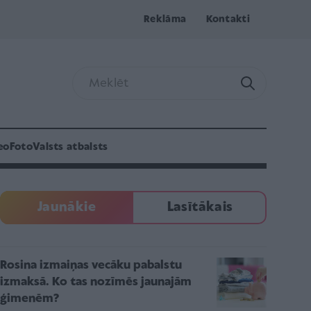
Reklāma
Kontakti
eo
Foto
Valsts atbalsts
Jaunākie
Lasītākais
Rosina izmaiņas vecāku pabalstu
izmaksā. Ko tas nozīmēs jaunajām
ģimenēm?