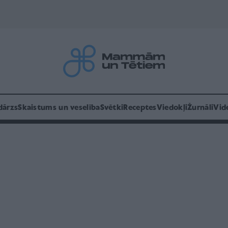
dārzs
Skaistums un veselība
Svētki
Receptes
Viedokļi
Žurnāli
Vid