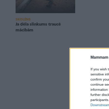
SKOLĒNS
Ja dēla slinkums traucē
mācībām
Mammam u
If you wish 
sensitive in
confirm you
continue se
information 
further disc
participants
Downstream 