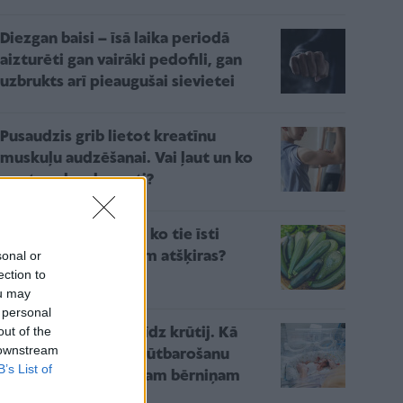
Diezgan baisi – īsā laika periodā
aizturēti gan vairāki pedofili, gan
uzbrukts arī pieaugušai sievietei
Pusaudzis grib lietot kreatīnu
muskuļu audzēšanai. Vai ļaut un ko
par to saka eksperti?
Kabači vai cukini? Ar ko tie īsti
sonal or
atšķiras un vai tiešām atšķiras?
ection to
ou may
 personal
out of the
Ceļš no inkubatora līdz krūtij. Kā
 downstream
veiksmīgi īstenot krūtbarošanu
B’s List of
priekšlaikus dzimušam bērniņam