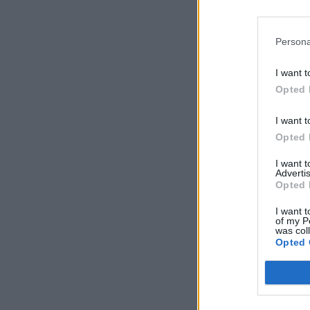
Persona
I want t
Opted 
I want t
Opted 
I want 
Advertis
Opted 
I want t
of my P
was col
Opted 