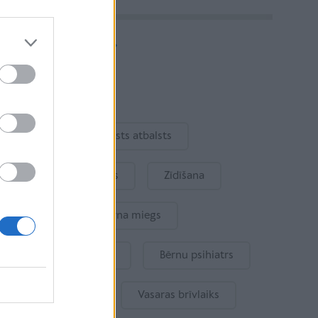
Vairāk rakstu
Aktuāli
Ukraina
Valsts atbalsts
Kur šodien atpūsties
Zīdīšana
Drošība
Bērna miegs
Mākslīgais intelekts
Bērnu psihiatrs
Bērna emocijas
Vasaras brīvlaiks