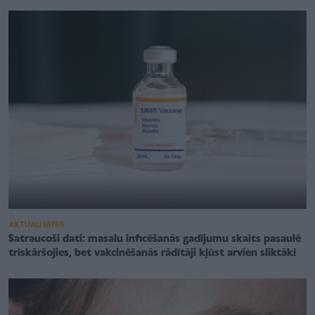
AKTUALITĀTES
Satraucoši dati: masalu inficēšanās gadījumu skaits pasaulē
trīskāršojies, bet vakcinēšanās rādītāji kļūst arvien sliktāki