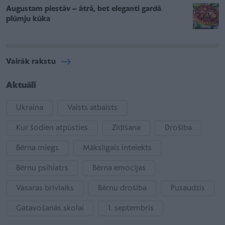
Augustam piestāv – ātrā, bet eleganti gardā
plūmju kūka
Vairāk rakstu
Aktuāli
Ukraina
Valsts atbalsts
Kur šodien atpūsties
Zīdīšana
Drošība
Bērna miegs
Mākslīgais intelekts
Bērnu psihiatrs
Bērna emocijas
Vasaras brīvlaiks
Bērnu drošība
Pusaudzis
Gatavošanās skolai
1. septembris