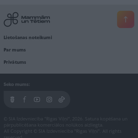
Lietošanas noteikumi
Par mums
Privātums
Seko mums:
© SIA Izdevniecība "Rīgas Viļņi", 2026. Satura kopēšana un
pārpublicēšana komerciālos nolūkos aizliegta.
All Copyright © SIA Izdevniecība "Rīgas Viļņi". All rights
reserved.