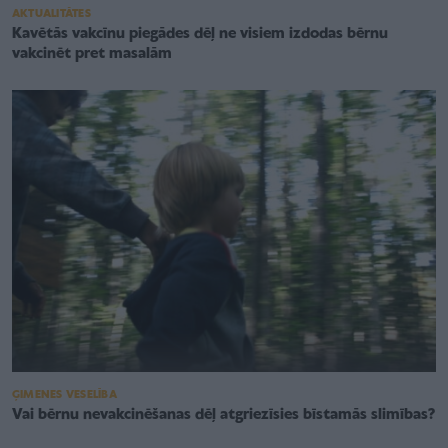
AKTUALITĀTES
Kavētās vakcīnu piegādes dēļ ne visiem izdodas bērnu
vakcinēt pret masalām
ĢIMENES VESELĪBA
Vai bērnu nevakcinēšanas dēļ atgriezīsies bīstamās slimības?