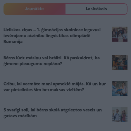
Jaunākie
Lasītākais
Lieliskas ziņas – 1. ģimnāzijas skolniece ieguvusi
ievērojamu atzinību lingvistikas olimpiādē
Rumānijā
Bērns lūdz māsiņu vai brālīti. Kā paskaidrot, ka
ģimene pieaugumu neplāno?
Gribu, lai vecmāte mani apmeklē mājās. Kā un kur
var pieteikties šīm bezmaksas vizītēm?
5 svarīgi soļi, lai bērns skolā atgrieztos vesels un
gatavs mācībām