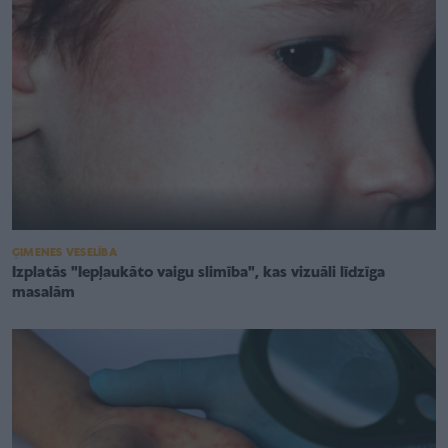
ĢIMENES VESELĪBA
Izplatās "Iepļaukāto vaigu slimība", kas vizuāli līdzīga
masalām