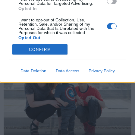
Personal Data for Targeted Advertising.
Opted In
I want to opt-out of Collection, Use,
Retention, Sale, and/or Sharing of my
Personal Data that Is Unrelated with the
AKTUALITĀTES
Purposes for which it was collected.
Pie mazajiem skatītājiem dodas raidījuma “Ukulele” otrā
Opted Out
sezona
CONFIRM
Data Deletion
Data Access
Privacy Policy