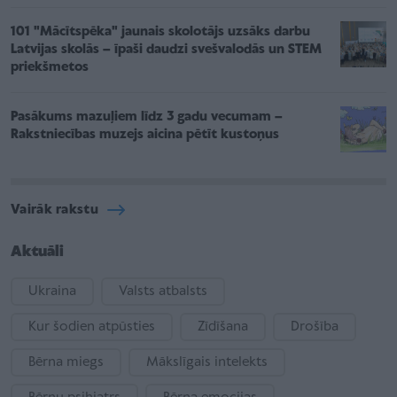
101 "Mācītspēka" jaunais skolotājs uzsāks darbu
Latvijas skolās – īpaši daudzi svešvalodās un STEM
priekšmetos
Pasākums mazuļiem līdz 3 gadu vecumam –
Rakstniecības muzejs aicina pētīt kustoņus
Vairāk rakstu
Aktuāli
Ukraina
Valsts atbalsts
Kur šodien atpūsties
Zīdīšana
Drošība
Bērna miegs
Mākslīgais intelekts