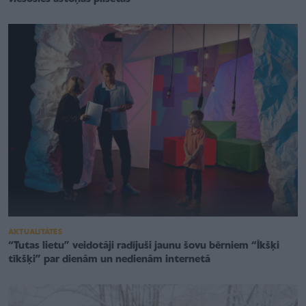
AKTUALITĀTES
“Tutas lietu” veidotāji radījuši jaunu šovu bērniem “Īkšķi
tīkšķi” par dienām un nedienām internetā