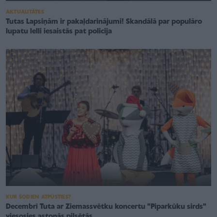
AKTUALITĀTES
Tutas Lapsiņām ir pakaļdarinājumi! Skandālā par populāro
lupatu lelli iesaistās pat policija
KUR ŠODIEN ATPŪSTIES?
Decembrī Tuta ar Ziemassvētku koncertu "Piparkūku sirds"
viesosies astoņās pilsētās