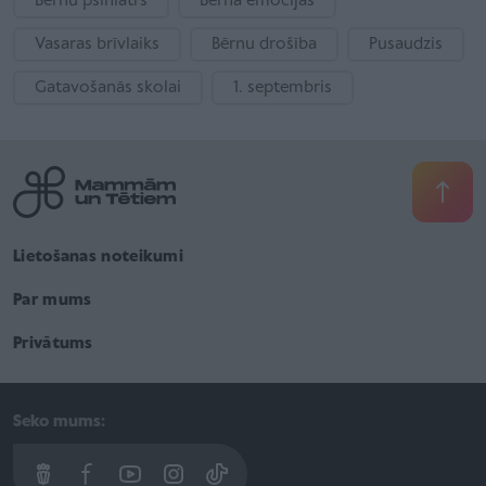
Bērnu psihiatrs
Bērna emocijas
Vasaras brīvlaiks
Bērnu drošība
Pusaudzis
Gatavošanās skolai
1. septembris
Lietošanas noteikumi
Par mums
Privātums
Seko mums: