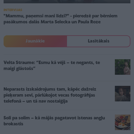
INTERVIJAS
"Mammu, paņemsi mani līdzi?" - pieredzē par bērniem
pasākumos dalās Marta Selecka un Paula Roze
Jaunākie
Lasītākais
Velta Straume: “Esmu kā vējš – te negants, te
maigi glāstošs”
Neparasts izskaidrojums tam, kāpēc dažreiz
pieķeram sevi, pārlūkojot vecas fotogrāfijas
telefonā – un tā nav nostalģija
Soli pa solim – kā mājās pagatavot īstenas angļu
brokastis