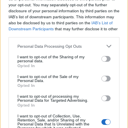
your opt-out. You may separately opt-out of the further
disclosure of your personal information by third parties on the
IAB’s list of downstream participants. This information may
also be disclosed by us to third parties on the
IAB’s List of
Downstream Participants
that may further disclose it to other
third parties.
Personal Data Processing Opt Outs
I want to opt-out of the Sharing of my
personal data.
Opted In
I want to opt-out of the Sale of my
MAZUĻA PLĀNOŠANA
Personal Data.
Tiesībsardze par obligātajām konsultācijām pirms aborta: šis
Opted In
priekšlikums ietekmē sievietes tiesības uz autonomiju
I want to opt-out of processing my
Personal Data for Targeted Advertising.
Opted In
Jaunākie
Lasītākais
I want to opt-out of Collection, Use,
Retention, Sale, and/or Sharing of my
Personal Data that Is Unrelated with the