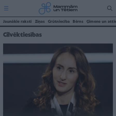
Jaunākie raksti
Ziņas
Grūtniecība
Bērns
Ģimene un atti
Cilvēktiesības