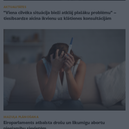
AKTUALITĀTES
"Viena cilvēka situācija bieži atklāj plašāku problēmu" –
tiesībsardze aicina ikvienu uz klātienes konsultācijām
MAZUĻA PLĀNOŠANA
Eiroparlaments atbalsta drošu un likumīgu abortu
pieejamību sievietēm