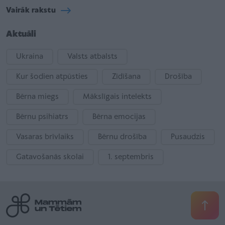
Vairāk rakstu
Aktuāli
Ukraina
Valsts atbalsts
Kur šodien atpūsties
Zīdīšana
Drošība
Bērna miegs
Mākslīgais intelekts
Bērnu psihiatrs
Bērna emocijas
Vasaras brīvlaiks
Bērnu drošība
Pusaudzis
Gatavošanās skolai
1. septembris