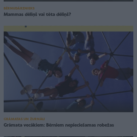
BĒRNUDĀRZNIEKS
Mammas dēliņš vai tēta dēliņš?
GRĀMATAS UN ŽURNĀLI
Grāmata vecākiem: Bērniem nepieciešamas robežas