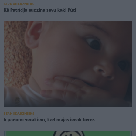
BĒRNUDĀRZNIEKS
Kā Patrīcija audzina savu kaķi Pūci
BĒRNUDĀRZNIEKS
6 padomi vecākiem, kad mājās ienāk bērns