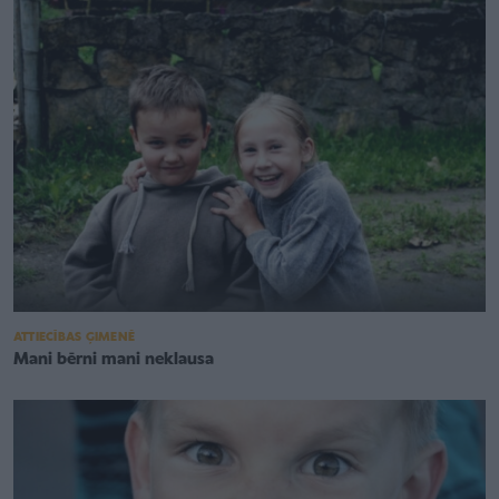
ATTIECĪBAS ĢIMENĒ
Mani bērni mani neklausa