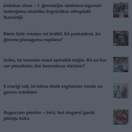
Lieliskas ziņas – 1. ģimnāzijas skolniece ieguvusi
ievērojamu atzinību lingvistikas olimpiādē
Rumānijā
Bērns lūdz māsiņu vai brālīti. Kā paskaidrot, ka
ģimene pieaugumu neplāno?
Gribu, lai vecmāte mani apmeklē mājās. Kā un kur
var pieteikties šīm bezmaksas vizītēm?
5 svarīgi soļi, lai bērns skolā atgrieztos vesels un
gatavs mācībām
Augustam piestāv – ātrā, bet eleganti gardā
plūmju kūka