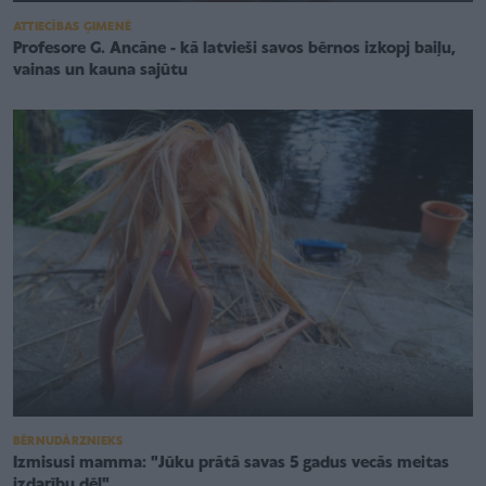
ATTIECĪBAS ĢIMENĒ
Profesore G. Ancāne - kā latvieši savos bērnos izkopj baiļu,
vainas un kauna sajūtu
BĒRNUDĀRZNIEKS
Izmisusi mamma: "Jūku prātā savas 5 gadus vecās meitas
izdarību dēļ"