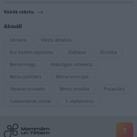
Vairāk rakstu
Aktuāli
Ukraina
Valsts atbalsts
Kur šodien atpūsties
Zīdīšana
Drošība
Bērna miegs
Mākslīgais intelekts
Bērnu psihiatrs
Bērna emocijas
Vasaras brīvlaiks
Bērnu drošība
Pusaudzis
Gatavošanās skolai
1. septembris