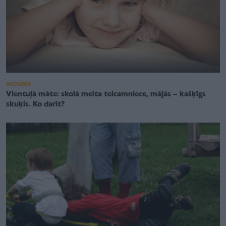
SKOLĒNS
Vientuļā māte: skolā meita teicamniece, mājās – kašķīgs
skuķis. Ko darīt?