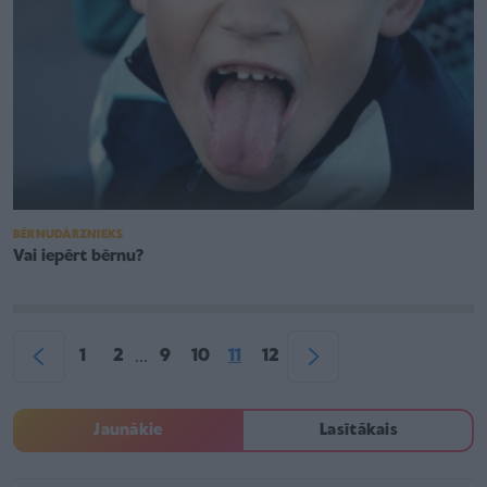
BĒRNUDĀRZNIEKS
Vai iepērt bērnu?
1
2
9
10
11
12
...
Jaunākie
Lasītākais