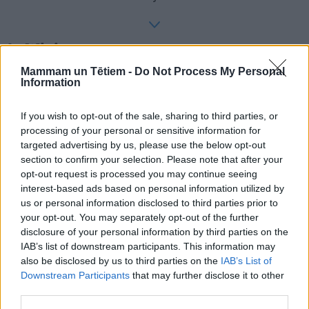
Lasītākais
Mammam un Tētiem -
Do Not Process My Personal
Information
Kas īsti vainīgs pie tā, ka Rīgas Dzemdību namā
trūkst ģimenes palātu? Skaidro NVD
If you wish to opt-out of the sale, sharing to third parties, or
processing of your personal or sensitive information for
targeted advertising by us, please use the below opt-out
''Mamma piespieda mani apprecēties 16 gadu
section to confirm your selection. Please note that after your
vecumā. Nesaprotu, kā to var nodarīt savam
opt-out request is processed you may continue seeing
bērnam''
interest-based ads based on personal information utilized by
us or personal information disclosed to third parties prior to
No somiem aizgūta recepte – marinēti gurķīši bez
your opt-out. You may separately opt-out of the further
pasterizēšanas
disclosure of your personal information by third parties on the
IAB’s list of downstream participants. This information may
also be disclosed by us to third parties on the
IAB’s List of
Downstream Participants
that may further disclose it to other
third parties.