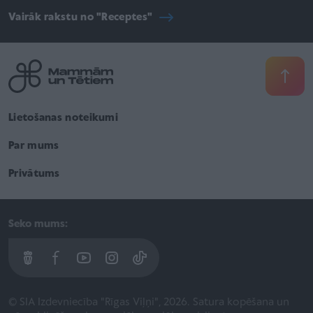
Vairāk rakstu no "Receptes"
Lietošanas noteikumi
Par mums
Privātums
Seko mums:
© SIA Izdevniecība "Rīgas Viļņi", 2026. Satura kopēšana un