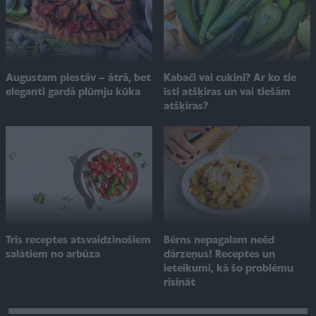
Augustam piestāv – ātrā, bet
Kabači vai cukini? Ar ko tie
eleganti gardā plūmju kūka
īsti atšķiras un vai tiešām
atšķiras?
Trīs receptes atsvaidzinošiem
Bērns nepagalam neēd
salātiem no arbūza
dārzeņus! Receptes un
ieteikumi, kā šo problēmu
risināt