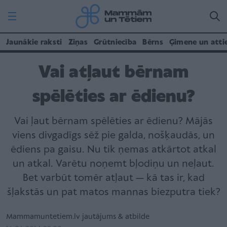
Jaunākie raksti
Ziņas
Grūtniecība
Bērns
Ģimene un atti
Vai atļaut bērnam
spēlēties ar ēdienu?
Vai ļaut bērnam spēlēties ar ēdienu? Mājās
viens divgadīgs sēž pie galda, nošķaudās, un
ēdiens pa gaisu. Nu tik ņemas atkārtot atkal
un atkal. Varētu noņemt bļodiņu un neļaut.
Bet varbūt tomēr atļaut — kā tas ir, kad
šļakstās un pat matos mannas biezputra tiek?
Mammamuntetiem.lv jautājums & atbilde