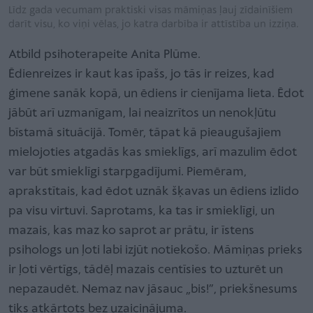
Līdz gada vecumam praktiski visas māmiņas ļauj zīdainīšiem
darīt visu, ko viņi vēlas, jo katra darbība ir attīstība un izziņa.
Atbild psihoterapeite Anita Plūme.
Ēdienreizes ir kaut kas īpašs, jo tās ir reizes, kad
ģimene sanāk kopā, un ēdiens ir cienījama lieta. Ēdot
jābūt arī uzmanīgam, lai neaizrītos un nenokļūtu
bīstamā situācijā. Tomēr, tāpat kā pieaugušajiem
mielojoties atgadās kas smieklīgs, arī mazulim ēdot
var būt smieklīgi starpgadījumi. Piemēram,
aprakstītais, kad ēdot uznāk šķavas un ēdiens izlido
pa visu virtuvi. Saprotams, ka tas ir smieklīgi, un
mazais, kas maz ko saprot ar prātu, ir īstens
psihologs un ļoti labi izjūt notiekošo. Māmiņas prieks
ir ļoti vērtīgs, tādēļ mazais centīsies to uzturēt un
nepazaudēt. Nemaz nav jāsauc „bis!”, priekšnesums
tiks atkārtots bez uzaicinājuma.