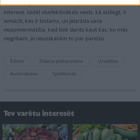
bērns neizprot lietu nozīmi, viņu vienkārši viss
interesē, tādēļ visefektīvākais veids, kā aizliegt, ir
iemācīt, kas ir bīstams, un jāizrāda sava
neapmierinātība, kad tiek darīts kaut kas, ko mēs
negribam, jo neuzskatām to par pareizu.
Ēdiens
Zīdaiņa piebarošana
Uzvedība
Audzināšana
Spēlēšanās
Tev varētu interesēt