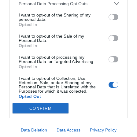
Personal Data Processing Opt Outs
Runa nemaz nav par „ļaut” vai „neļaut” spēlēties ar
I want to opt-out of the Sharing of my
personal data.
ēdienu, runa ir par jautrību pie galda, un tas noteikti
Opted In
nav nekas slikts, jo smiekli un labs garastāvoklis ir
I want to opt-out of the Sale of my
lietderīgs visiem, arī maziem bērniem un sevišķi viņu
Personal Data.
Opted In
māmiņām.
I want to opt-out of processing my
Personal Data for Targeted Advertising.
Tomēr, tāpat kā pieaugušajiem mielojoties
Opted In
atgadās kas smieklīgs, arī mazulim ēdot var
I want to opt-out of Collection, Use,
būt smieklīgi starpgadījumi.
Retention, Sale, and/or Sharing of my
Personal Data that Is Unrelated with the
Purposes for which it was collected.
Opted Out
Līdz gada vecumam praktiski visas māmiņas ļauj
zīdainīšiem darīt visu, ko viņi vēlas, jo katra darbība ir
CONFIRM
attīstība un izziņa. Kad mazais sāk staigāt, drošības
labad viņam jāiemācās, kas ir labi un kas ir bīstami,
Data Deletion
Data Access
Privacy Policy
tāpēc tad pienācis laiks aizliegumiem. Gadu vecs