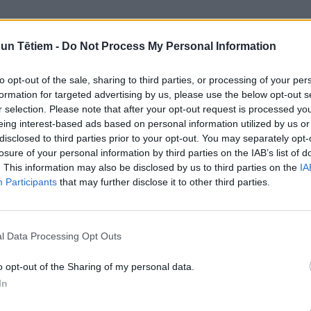
n Tētiem -
Do Not Process My Personal Information
to opt-out of the sale, sharing to third parties, or processing of your per
formation for targeted advertising by us, please use the below opt-out s
r selection. Please note that after your opt-out request is processed y
eing interest-based ads based on personal information utilized by us or
disclosed to third parties prior to your opt-out. You may separately opt-
losure of your personal information by third parties on the IAB’s list of
. This information may also be disclosed by us to third parties on the
IA
го средства
Цифровые навыки для
Participants
that may further disclose it to other third parties.
ия для ребенка
детей дошкольного
возраста
l Data Processing Opt Outs
o opt-out of the Sharing of my personal data.
In