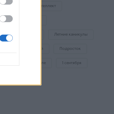
Искусственный интеллект
Детский психиатр
Эмоции ребенка
Летние каникулы
Безопасность детей
Подросток
Подготовка к школе
1 сентября