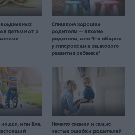
Слишком хорошие
овседневных
родители — плохие
ел детьми от 3
родители, или Что общего
системе
у гиперопеки и языкового
развития ребенка?
 на два, или Как
Начало садика и самые
настоящий
частые ошибки родителей