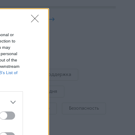
Больше статей
sonal or
Актуально
ection to
ou may
 personal
Украина
out of the
 downstream
B’s List of
Государственная поддержка
Где отдохнуть сегодня
Кормление грудью
Безопасность
Сон ребенка