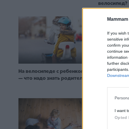
велосипед?
Mammam u
If you wish 
sensitive in
confirm you
continue se
information 
further disc
participants
На велосипеде с ребенком
Выбор перво
Downstream 
— что надо знать родителям
передвижен
Persona
I want t
Opted 