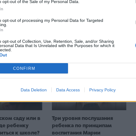
o opt-out of the Sale of my Personal Data.
In
to opt-out of processing my Personal Data for Targeted
ing.
Надо ли будущему
астые кожные
In
первокласснику летом в
 у детей.
свободное время
 делать
o opt-out of Collection, Use, Retention, Sale, and/or Sharing
ersonal Data that Is Unrelated with the Purposes for which it
тренироваться читать?
lected.
Out
CONFIRM
Data Deletion
Data Access
Privacy Policy
ском саду или в
Три уровня послушания
де ребенку
ребенка по принципам
иться к школе?
воспитания Марии